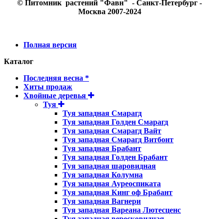
© Питомник растений "Фавн" - Санкт-Петербург -
Москва 2007-2024
Полная версия
Каталог
Последняя весна *
Хиты продаж
Хвойные деревья
Туя
Туя западная Смарагд
Туя западная Голден Смарагд
Туя западная Смарагд Вайт
Туя западная Смарагд Витбонт
Туя западная Брабант
Туя западная Голден Брабант
Туя западная шаровидная
Туя западная Колумна
Туя западная Ауреоспиката
Туя западная Кинг оф Брабант
Туя западная Вагнери
Туя западная Вареана Лютесценс
Туя западная вересковидная