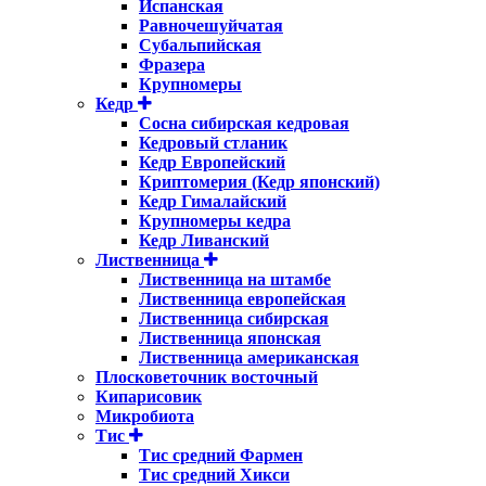
Испанская
Равночешуйчатая
Субальпийская
Фразера
Крупномеры
Кедр
Сосна сибирская кедровая
Кедровый стланик
Кедр Европейский
Криптомерия (Кедр японский)
Кедр Гималайский
Крупномеры кедра
Кедр Ливанский
Лиственница
Лиственница на штамбе
Лиственница европейская
Лиственница сибирская
Лиственница японская
Лиственница американская
Плосковеточник восточный
Кипарисовик
Микробиота
Тис
Тис средний Фармен
Тис средний Хикси