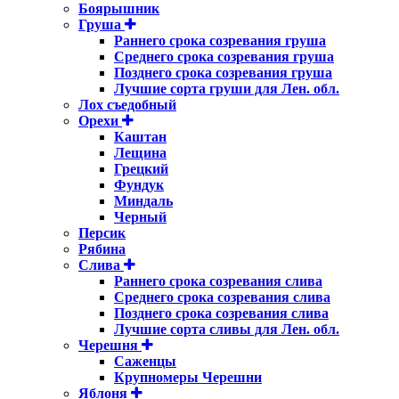
Боярышник
Груша
Раннего срока созревания груша
Среднего срока созревания груша
Позднего срока созревания груша
Лучшие сорта груши для Лен. обл.
Лох съедобный
Орехи
Каштан
Лещина
Грецкий
Фундук
Миндаль
Черный
Персик
Рябина
Слива
Раннего срока созревания слива
Среднего срока созревания слива
Позднего срока созревания слива
Лучшие сорта сливы для Лен. обл.
Черешня
Саженцы
Крупномеры Черешни
Яблоня