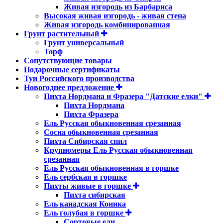
Живая изгородь из Барбариса
Высокая живая изгородь - живая стена
Живая изгородь комбинированная
Грунт растительный
Грунт универсальный
Торф
Сопутствующие товары
Подарочные сертификаты
Туи Российского производства
Новогоднее предложение
Пихта Нордмана и Фразера "Датские елки"
Пихта Нордмана
Пихта Фразера
Ель Русская обыкновенная срезанная
Сосна обыкновенная срезанная
Пихта Сибирская спил
Крупномеры Ель Русская обыкновенная
срезанная
Ель Русская обыкновенная в горшке
Ель сербская в горшке
Пихты живые в горшке
Пихта сибирская
Ель канадская Коника
Ель голубая в горшке
Сортовые ели