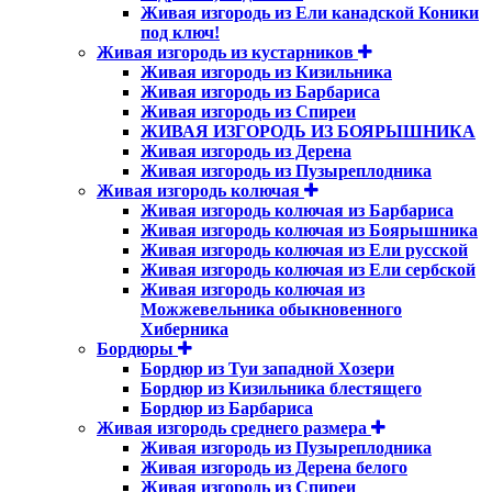
Живая изгородь из Ели канадской Коники
под ключ!
Живая изгородь из кустарников
Живая изгородь из Кизильника
Живая изгородь из Барбариса
Живая изгородь из Спиреи
ЖИВАЯ ИЗГОРОДЬ ИЗ БОЯРЫШНИКА
Живая изгородь из Дерена
Живая изгородь из Пузыреплодника
Живая изгородь колючая
Живая изгородь колючая из Барбариса
Живая изгородь колючая из Боярышника
Живая изгородь колючая из Ели русской
Живая изгородь колючая из Ели сербской
Живая изгородь колючая из
Можжевельника обыкновенного
Хиберника
Бордюры
Бордюр из Туи западной Хозери
Бордюр из Кизильника блестящего
Бордюр из Барбариса
Живая изгородь среднего размера
Живая изгородь из Пузыреплодника
Живая изгородь из Дерена белого
Живая изгородь из Спиреи