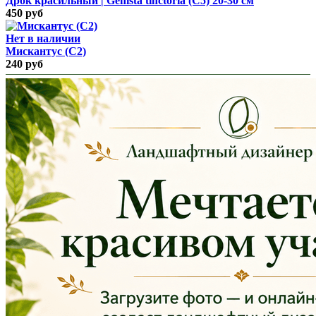
Дрок красильный | Genista tinctoria (С5) 20-30 см
450 руб
Нет в наличии
Мискантус (С2)
240 руб