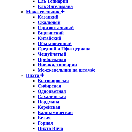
Ель Топиарий
Ель Энгельмана
Можжевельник
Казацкий
Скальный
Горизонтальный
Виргинский
Китайский
Обыкновенный
Средний и Пфитцериана
Чешуйчатый
Прибрежный
Ниваки, топиарии
Можжевельник на штамбе
Пихта
Высокорослая
Сибирская
Одноцветная
Сахалинская
Нордмана
Корейская
Бальзамическая
Белая
Горная
Пихта Вича