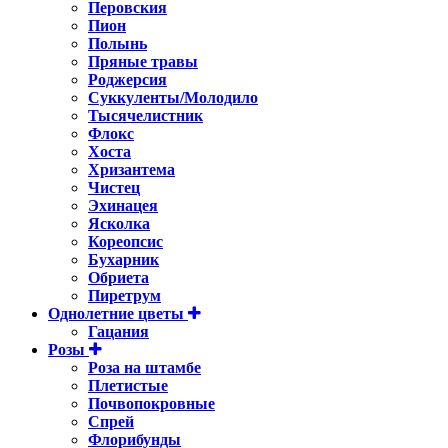
Перовския
Пион
Полынь
Пряные травы
Роджерсия
Суккуленты/Молодило
Тысячелистник
Флокс
Хоста
Хризантема
Чистец
Эхинацея
Ясколка
Кореопсис
Бухарник
Обриета
Пиретрум
Однолетние цветы
Гацания
Розы
Роза на штамбе
Плетистые
Почвопокровные
Спрей
Флорибунды