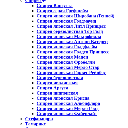
Спирея
Спирея Вангутта
Спирея серая Грефшейм
Спирея японская Широбана (Генпей)
Спирея японская Голдмаунд
Спирея японская Литл Принцесс
Спирея березолистная Тор Голд
Спирея японская Макрофилла
Спирея японская Антони Ватерер
Спирея японская Голдфлейм
Спирея японская Голден Принцесс
Спирея японская Манон
Спирея японская Фробелли
Спирея японская Мерло Стар
Спирея японская Гарвес Рейнбоу
Спирея березолистная
Спирея иволистная
Спирея Аргута
Спирея ниппонская
Спирея японская Криспа
Спирея японская Альбифлора
Спирея японская Мерло Голд
Спирея японская Файерлайт
Стефанандра
Тамарикс