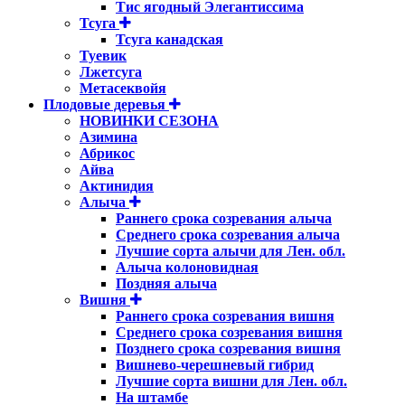
Тис ягодный Элегантиссима
Тсуга
Тсуга канадская
Туевик
Лжетсуга
Метасеквойя
Плодовые деревья
НОВИНКИ СЕЗОНА
Азимина
Абрикос
Айва
Актинидия
Алыча
Раннего срока созревания алыча
Среднего срока созревания алыча
Лучшие сорта алычи для Лен. обл.
Алыча колоновидная
Поздняя алыча
Вишня
Раннего срока созревания вишня
Среднего срока созревания вишня
Позднего срока созревания вишня
Вишнево-черешневый гибрид
Лучшие сорта вишни для Лен. обл.
На штамбе