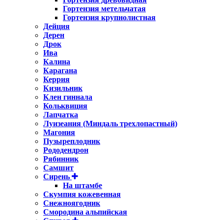
Гортензия метельчатая
Гортензия крупнолистная
Дейция
Дерен
Дрок
Ива
Калина
Карагана
Керрия
Кизильник
Клен гиннала
Кольквиция
Лапчатка
Луизеания (Миндаль трехлопастный)
Магония
Пузыреплодник
Рододендрон
Рябинник
Самшит
Сирень
На штамбе
Скумпия кожевенная
Снежноягодник
Смородина альпийская