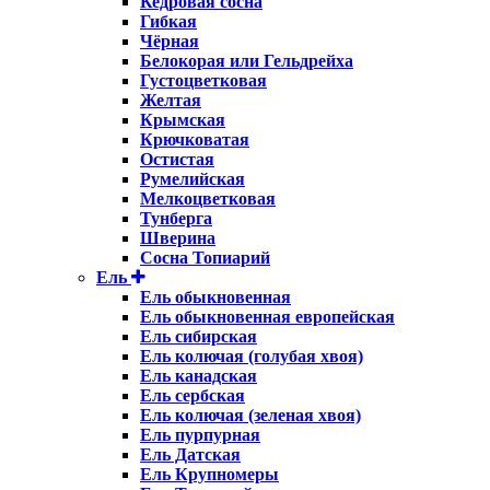
Кедровая сосна
Гибкая
Чёрная
Белокорая или Гельдрейха
Густоцветковая
Желтая
Крымская
Крючковатая
Остистая
Румелийская
Мелкоцветковая
Тунберга
Шверина
Сосна Топиарий
Ель
Ель обыкновенная
Ель обыкновенная европейская
Ель сибирская
Ель колючая (голубая хвоя)
Ель канадская
Ель сербская
Ель колючая (зеленая хвоя)
Ель пурпурная
Ель Датская
Ель Крупномеры