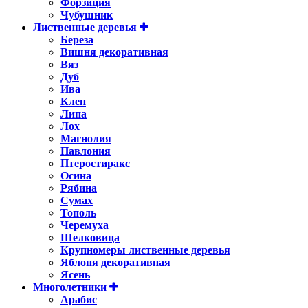
Форзиция
Чубушник
Лиственные деревья
Береза
Вишня декоративная
Вяз
Дуб
Ива
Клен
Липа
Лох
Магнолия
Павлония
Птеростиракс
Осина
Рябина
Сумах
Тополь
Черемуха
Шелковица
Крупномеры лиственные деревья
Яблоня декоративная
Ясень
Многолетники
Арабис