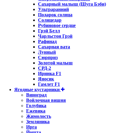
Сахарный малыш (Шуга Бэби)
Ультраранний
Подарок солнца
Солнцедар
Рубиновое сердце
Грэй Белл
Чарльстон Грэй
Рафинад
Сахарная вата
Лунный
Сюрприз
Золотой малыш
СРД-2
Иринка F1
Яносик
Гамлет F1
Ягодные кустарники
Виноград
Войлочная вишня
Голубика
Ежевика
Жимолость
Земляника
Ирга
Йошта