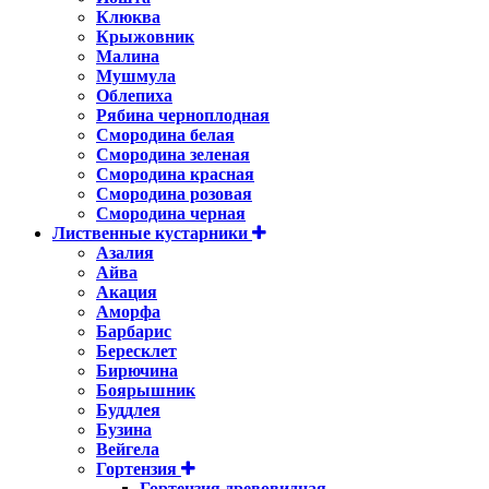
Клюква
Крыжовник
Малина
Мушмула
Облепиха
Рябина черноплодная
Смородина белая
Смородина зеленая
Смородина красная
Смородина розовая
Смородина черная
Лиственные кустарники
Азалия
Айва
Акация
Аморфа
Барбарис
Бересклет
Бирючина
Боярышник
Буддлея
Бузина
Вейгела
Гортензия
Гортензия древовидная