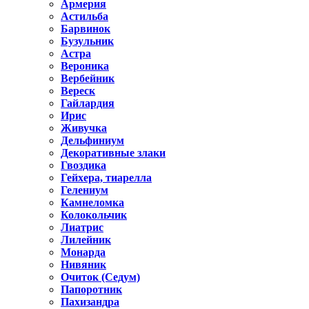
Армерия
Астильбa
Барвинок
Бузульник
Астра
Вероника
Вербейник
Вереск
Гайлардия
Ирис
Живучка
Дельфиниум
Декоративные злаки
Гвоздика
Гейхера, тиарелла
Гелениум
Камнеломка
Колокольчик
Лиатрис
Лилейник
Монарда
Нивяник
Очиток (Седум)
Папоротник
Пахизандра