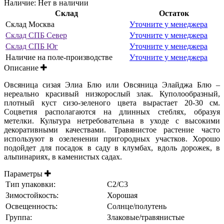
Наличие:
Нет в наличии
Склад
Остаток
Склад Москва
Уточните у менеджера
Склад СПБ Север
Уточните у менеджера
Склад СПБ Юг
Уточните у менеджера
Наличие на поле-производстве
Уточните у менеджера
Описание
Овсяница сизая Элиа Блю или Овсяница Элайджа Блю –
нереально красивый низкорослый злак. Куполообразный,
плотный куст сизо-зеленого цвета вырастает 20-30 см.
Соцветия располагаются на длинных стеблях, образуя
метелки. Культура нетребовательна в уходе с высокими
декоративными качествами. Травянистое растение часто
используют в озеленении пригородных участков. Хорошо
подойдет для посадок в саду в клумбах, вдоль дорожек, в
альпинариях, в каменистых садах.
Параметры
Тип упаковки:
С2/С3
Зимостойкость:
Хорошая
Освещенность:
Солнце/полутень
Группа:
Злаковые/травянистые