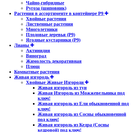
Чайно-гибридные
Ругоза (шиповник)
Растения в ассортименте в контейнере P9
Хвойные растения
Лиственные растения
Многолетники
Плодовые деревья (Р9)
Ягодные кустарники (Р9)
Лианы
Актинидия
Виноград
Жимолость декоративная
Плющ
Комнатные растения
Живая изгородь
Хвойные Живые Изгороди
Живая изгородь из туи
Живая Изгородь из Можжевельника под
ключ!
Живая изгородь из Ели обыкновенной под
ключ!
Живая изгородь из Сосны обыкновенной
под ключ!
Живая изгородь из Кедра (Сосны
кедровой) под ключ!