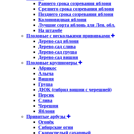
Раннего срока созревания яблоня
Среднего срока созревания яблоня
Позднего срока созревания яблоня
Колоновидная яблоня
Лучшие сорта яблонь для Лен. обл.
На штамбе
Плодовые с несколькими прививками
Дерево-сад яблоня
Дерево-сад слива
Дерево-сад груша
Дерево-сад вишня
Плодовые крупномеры
Абрикос
Алыча
Вишня
Груша
ДЮК (гибрид вишни с черешней)
Персик
Слива
Черешня
Яблоня
Привитые арбузы
Огонёк
Сибирские огни
Скороспелый сахарный