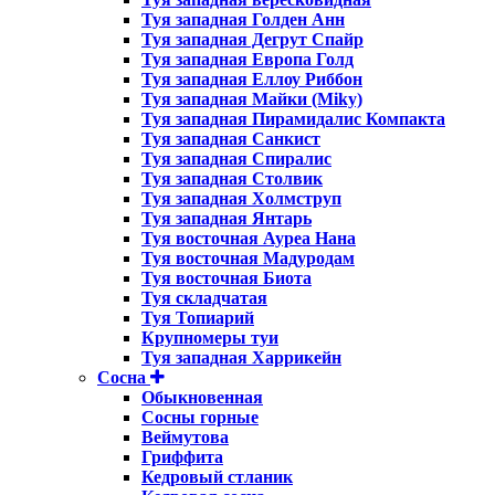
Туя западная Голден Анн
Туя западная Дегрут Спайр
Туя западная Европа Голд
Туя западная Еллоу Риббон
Туя западная Майки (Miky)
Туя западная Пирамидалис Компакта
Туя западная Санкист
Туя западная Спиралис
Туя западная Столвик
Туя западная Холмструп
Туя западная Янтарь
Туя восточная Ауреа Нана
Туя восточная Мадуродам
Туя восточная Биота
Туя складчатая
Туя Топиарий
Крупномеры туи
Туя западная Харрикейн
Сосна
Обыкновенная
Сосны горные
Веймутова
Гриффита
Кедровый стланик