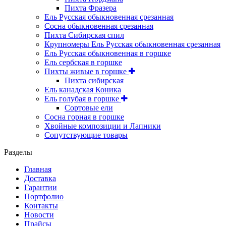
Пихта Фразера
Ель Русская обыкновенная срезанная
Сосна обыкновенная срезанная
Пихта Сибирская спил
Крупномеры Ель Русская обыкновенная срезанная
Ель Русская обыкновенная в горшке
Ель сербская в горшке
Пихты живые в горшке
Пихта сибирская
Ель канадская Коника
Ель голубая в горшке
Сортовые ели
Сосна горная в горшке
Хвойные композиции и Лапники
Сопутствующие товары
Разделы
Главная
Доставка
Гарантии
Портфолио
Контакты
Новости
Прайсы