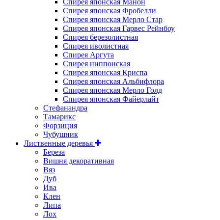
Спирея японская Манон
Спирея японская Фробелли
Спирея японская Мерло Стар
Спирея японская Гарвес Рейнбоу
Спирея березолистная
Спирея иволистная
Спирея Аргута
Спирея ниппонская
Спирея японская Криспа
Спирея японская Альбифлора
Спирея японская Мерло Голд
Спирея японская Файерлайт
Стефанандра
Тамарикс
Форзиция
Чубушник
Лиственные деревья
Береза
Вишня декоративная
Вяз
Дуб
Ива
Клен
Липа
Лох