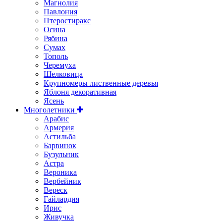
Магнолия
Павлония
Птеростиракс
Осина
Рябина
Сумах
Тополь
Черемуха
Шелковица
Крупномеры лиственные деревья
Яблоня декоративная
Ясень
Многолетники
Арабис
Армерия
Астильбa
Барвинок
Бузульник
Астра
Вероника
Вербейник
Вереск
Гайлардия
Ирис
Живучка