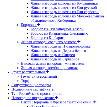
Живая изгородь колючая из Боярышника
Живая изгородь колючая из Ели русской
Живая изгородь колючая из Ели сербской
Живая изгородь колючая из Можжевельника
обыкновенного Хиберника
Бордюры
Бордюр из Туи западной Хозери
Бордюр из Кизильника блестящего
Бордюр из Барбариса
Живая изгородь среднего размера
Живая изгородь из Пузыреплодника
Живая изгородь из Дерена белого
Живая изгородь из Спиреи
Живая изгородь из Барбариса
Высокая живая изгородь - живая стена
Живая изгородь комбинированная
Грунт растительный
Грунт универсальный
Торф
Сопутствующие товары
Подарочные сертификаты
Туи Российского производства
Новогоднее предложение
Пихта Нордмана и Фразера "Датские елки"
Пихта Нордмана