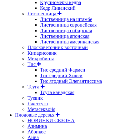
Крупномеры кедра
Кедр Ливанский
Лиственница
Лиственница на штамбе
Лиственница европейская
Лиственница сибирская
Лиственница японская
Лиственница американская
Плосковеточник восточный
Кипарисовик
Микробиота
Тис
Тис средний Фармен
Тис средний Хикси
Тис ягодный Элегантиссима
Тсуга
Тсуга канадская
Туевик
Лжетсуга
Метасеквойя
Плодовые деревья
НОВИНКИ СЕЗОНА
Азимина
Абрикос
Айва