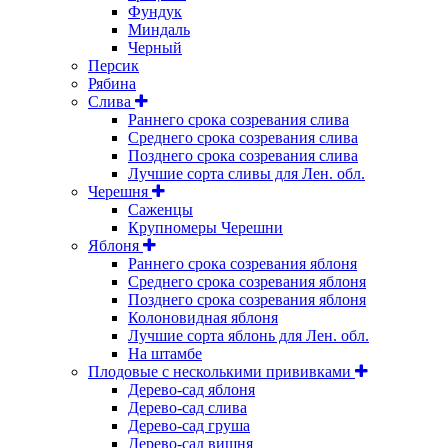
Фундук
Миндаль
Черный
Персик
Рябина
Слива
Раннего срока созревания слива
Среднего срока созревания слива
Позднего срока созревания слива
Лучшие сорта сливы для Лен. обл.
Черешня
Саженцы
Крупномеры Черешни
Яблоня
Раннего срока созревания яблоня
Среднего срока созревания яблоня
Позднего срока созревания яблоня
Колоновидная яблоня
Лучшие сорта яблонь для Лен. обл.
На штамбе
Плодовые с несколькими прививками
Дерево-сад яблоня
Дерево-сад слива
Дерево-сад груша
Дерево-сад вишня