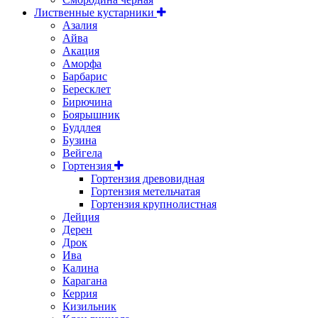
Лиственные кустарники
Азалия
Айва
Акация
Аморфа
Барбарис
Бересклет
Бирючина
Боярышник
Буддлея
Бузина
Вейгела
Гортензия
Гортензия древовидная
Гортензия метельчатая
Гортензия крупнолистная
Дейция
Дерен
Дрок
Ива
Калина
Карагана
Керрия
Кизильник