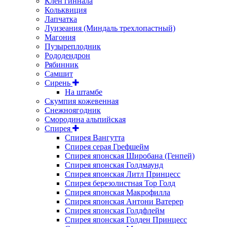
Клен гиннала
Кольквиция
Лапчатка
Луизеания (Миндаль трехлопастный)
Магония
Пузыреплодник
Рододендрон
Рябинник
Самшит
Сирень
На штамбе
Скумпия кожевенная
Снежноягодник
Смородина альпийская
Спирея
Спирея Вангутта
Спирея серая Грефшейм
Спирея японская Широбана (Генпей)
Спирея японская Голдмаунд
Спирея японская Литл Принцесс
Спирея березолистная Тор Голд
Спирея японская Макрофилла
Спирея японская Антони Ватерер
Спирея японская Голдфлейм
Спирея японская Голден Принцесс