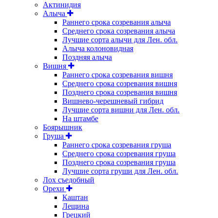
Актинидия
Алыча
Раннего срока созревания алыча
Среднего срока созревания алыча
Лучшие сорта алычи для Лен. обл.
Алыча колоновидная
Поздняя алыча
Вишня
Раннего срока созревания вишня
Среднего срока созревания вишня
Позднего срока созревания вишня
Вишнево-черешневый гибрид
Лучшие сорта вишни для Лен. обл.
На штамбе
Боярышник
Груша
Раннего срока созревания груша
Среднего срока созревания груша
Позднего срока созревания груша
Лучшие сорта груши для Лен. обл.
Лох съедобный
Орехи
Каштан
Лещина
Грецкий