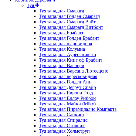
Туя
Туя западная Смарагд
Туя западная Голден Смарагд
Туя западная Смарагд Вайт
Туя западная Смарагд Витбонт
Туя западная Брабант
Туя западная Голден Брабант
Туя западная шаровидная
Туя западная Колумна
Туя западная Ауреоспиката
Туя западная Кинг оф Брабант
Туя западная Вагнери
Туя западная Вареана Лютесценс
Туя западная вересковидная
Туя западная Голден Анн
Туя западная Дегрут Спайр
Туя западная Европа Голд
Туя западная Еллоу Риббон
Туя западная Майки (Miky)
Туя западная Пирамидалис Компакта
Туя западная Санкист
Туя западная Спиралис
Туя западная Столвик
Туя западная Холмструп