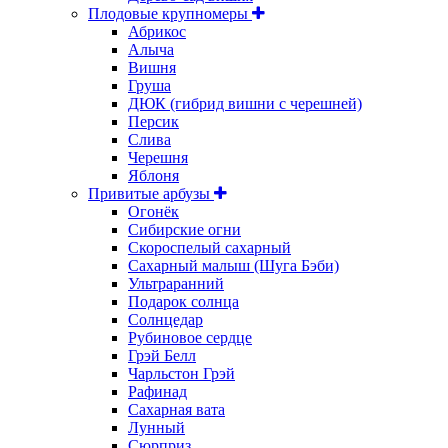
Плодовые крупномеры
Абрикос
Алыча
Вишня
Груша
ДЮК (гибрид вишни с черешней)
Персик
Слива
Черешня
Яблоня
Привитые арбузы
Огонёк
Сибирские огни
Скороспелый сахарный
Сахарный малыш (Шуга Бэби)
Ультраранний
Подарок солнца
Солнцедар
Рубиновое сердце
Грэй Белл
Чарльстон Грэй
Рафинад
Сахарная вата
Лунный
Сюрприз