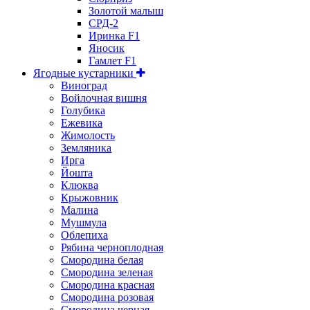
Золотой малыш
СРД-2
Иринка F1
Яносик
Гамлет F1
Ягодные кустарники
Виноград
Войлочная вишня
Голубика
Ежевика
Жимолость
Земляника
Ирга
Йошта
Клюква
Крыжовник
Малина
Мушмула
Облепиха
Рябина черноплодная
Смородина белая
Смородина зеленая
Смородина красная
Смородина розовая
Смородина черная