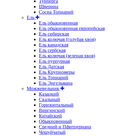
Тунберга
Шверина
Сосна Топиарий
Ель
Ель обыкновенная
Ель обыкновенная европейская
Ель сибирская
Ель колючая (голубая хвоя)
Ель канадская
Ель сербская
Ель колючая (зеленая хвоя)
Ель пурпурная
Ель Датская
Ель Крупномеры
Ель Топиарий
Ель Энгельмана
Можжевельник
Казацкий
Скальный
Горизонтальный
Виргинский
Китайский
Обыкновенный
Средний и Пфитцериана
Чешуйчатый