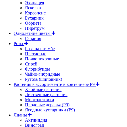
Эхинацея
Ясколка
Кореопсис
Бухарник
Обриета
Пиретрум
Однолетние цветы
Гацания
Розы
Роза на штамбе
Плетистые
Почвопокровные
Спрей
Флорибунды
Чайно-гибридные
Ругоза (шиповник)
Растения в ассортименте в контейнере P9
Хвойные растения
Лиственные растения
Многолетники
Плодовые деревья (Р9)
Ягодные кустарники (Р9)
Лианы
Актинидия
Виноград