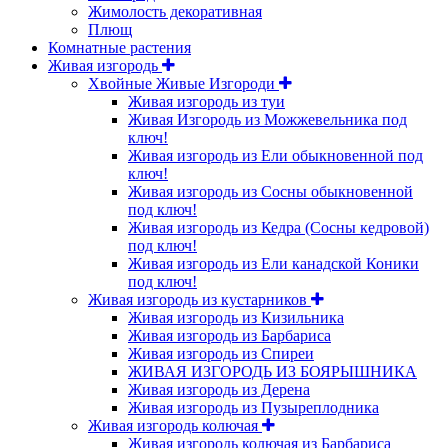
Жимолость декоративная
Плющ
Комнатные растения
Живая изгородь
Хвойные Живые Изгороди
Живая изгородь из туи
Живая Изгородь из Можжевельника под
ключ!
Живая изгородь из Ели обыкновенной под
ключ!
Живая изгородь из Сосны обыкновенной
под ключ!
Живая изгородь из Кедра (Сосны кедровой)
под ключ!
Живая изгородь из Ели канадской Коники
под ключ!
Живая изгородь из кустарников
Живая изгородь из Кизильника
Живая изгородь из Барбариса
Живая изгородь из Спиреи
ЖИВАЯ ИЗГОРОДЬ ИЗ БОЯРЫШНИКА
Живая изгородь из Дерена
Живая изгородь из Пузыреплодника
Живая изгородь колючая
Живая изгородь колючая из Барбариса