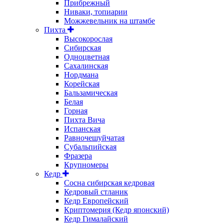
Прибрежный
Ниваки, топиарии
Можжевельник на штамбе
Пихта
Высокорослая
Сибирская
Одноцветная
Сахалинская
Нордмана
Корейская
Бальзамическая
Белая
Горная
Пихта Вича
Испанская
Равночешуйчатая
Субальпийская
Фразера
Крупномеры
Кедр
Сосна сибирская кедровая
Кедровый стланик
Кедр Европейский
Криптомерия (Кедр японский)
Кедр Гималайский