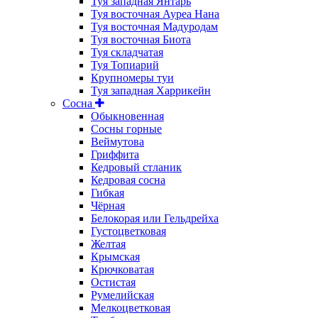
Туя западная Янтарь
Туя восточная Ауреа Нана
Туя восточная Мадуродам
Туя восточная Биота
Туя складчатая
Туя Топиарий
Крупномеры туи
Туя западная Харрикейн
Сосна
Обыкновенная
Сосны горные
Веймутова
Гриффита
Кедровый стланик
Кедровая сосна
Гибкая
Чёрная
Белокорая или Гельдрейха
Густоцветковая
Желтая
Крымская
Крючковатая
Остистая
Румелийская
Мелкоцветковая