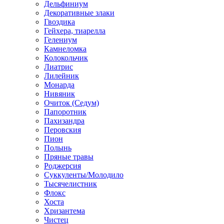
Дельфиниум
Декоративные злаки
Гвоздика
Гейхера, тиарелла
Гелениум
Камнеломка
Колокольчик
Лиатрис
Лилейник
Монарда
Нивяник
Очиток (Седум)
Папоротник
Пахизандра
Перовския
Пион
Полынь
Пряные травы
Роджерсия
Суккуленты/Молодило
Тысячелистник
Флокс
Хоста
Хризантема
Чистец