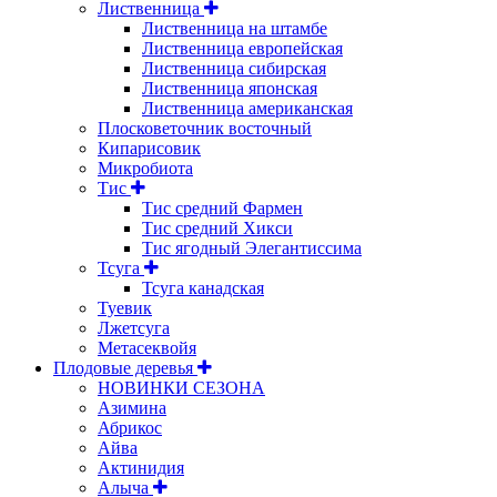
Лиственница
Лиственница на штамбе
Лиственница европейская
Лиственница сибирская
Лиственница японская
Лиственница американская
Плосковеточник восточный
Кипарисовик
Микробиота
Тис
Тис средний Фармен
Тис средний Хикси
Тис ягодный Элегантиссима
Тсуга
Тсуга канадская
Туевик
Лжетсуга
Метасеквойя
Плодовые деревья
НОВИНКИ СЕЗОНА
Азимина
Абрикос
Айва
Актинидия
Алыча