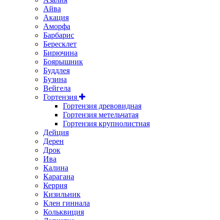
Айва
Акация
Аморфа
Барбарис
Бересклет
Бирючина
Боярышник
Буддлея
Бузина
Вейгела
Гортензия
Гортензия древовидная
Гортензия метельчатая
Гортензия крупнолистная
Дейция
Дерен
Дрок
Ива
Калина
Карагана
Керрия
Кизильник
Клен гиннала
Кольквиция