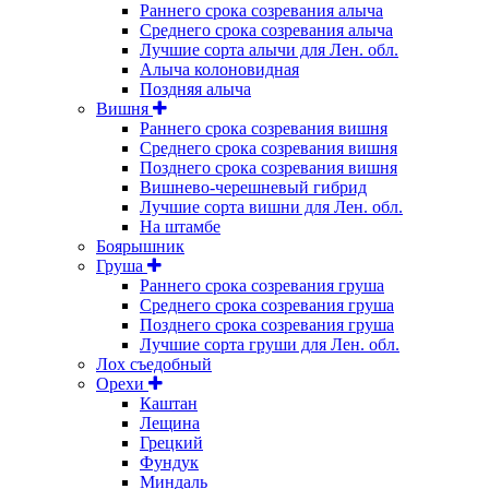
Раннего срока созревания алыча
Среднего срока созревания алыча
Лучшие сорта алычи для Лен. обл.
Алыча колоновидная
Поздняя алыча
Вишня
Раннего срока созревания вишня
Среднего срока созревания вишня
Позднего срока созревания вишня
Вишнево-черешневый гибрид
Лучшие сорта вишни для Лен. обл.
На штамбе
Боярышник
Груша
Раннего срока созревания груша
Среднего срока созревания груша
Позднего срока созревания груша
Лучшие сорта груши для Лен. обл.
Лох съедобный
Орехи
Каштан
Лещина
Грецкий
Фундук
Миндаль