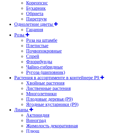
Кореопсис
Бухарник
Обриета
Пиретрум
Однолетние цветы
Гацания
Розы
Роза на штамбе
Плетистые
Почвопокровные
Спрей
Флорибунды
Чайно-гибридные
Ругоза (шиповник)
Растения в ассортименте в контейнере P9
Хвойные растения
Лиственные растения
Многолетники
Плодовые деревья (Р9)
Ягодные кустарники (Р9)
Лианы
Актинидия
Виноград
Жимолость декоративная
Плющ