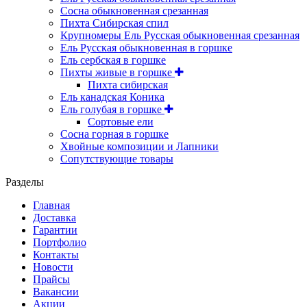
Сосна обыкновенная срезанная
Пихта Сибирская спил
Крупномеры Ель Русская обыкновенная срезанная
Ель Русская обыкновенная в горшке
Ель сербская в горшке
Пихты живые в горшке
Пихта сибирская
Ель канадская Коника
Ель голубая в горшке
Сортовые ели
Сосна горная в горшке
Хвойные композиции и Лапники
Сопутствующие товары
Разделы
Главная
Доставка
Гарантии
Портфолио
Контакты
Новости
Прайсы
Вакансии
Акции