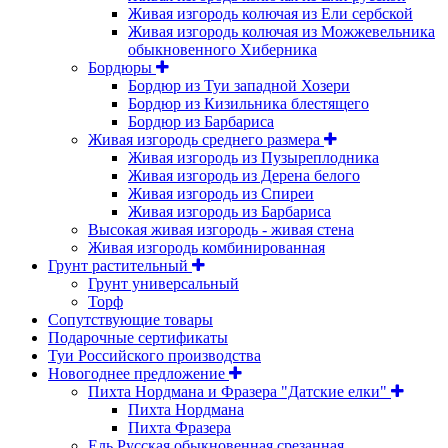
Живая изгородь колючая из Ели сербской
Живая изгородь колючая из Можжевельника
обыкновенного Хиберника
Бордюры
Бордюр из Туи западной Хозери
Бордюр из Кизильника блестящего
Бордюр из Барбариса
Живая изгородь среднего размера
Живая изгородь из Пузыреплодника
Живая изгородь из Дерена белого
Живая изгородь из Спиреи
Живая изгородь из Барбариса
Высокая живая изгородь - живая стена
Живая изгородь комбинированная
Грунт растительный
Грунт универсальный
Торф
Сопутствующие товары
Подарочные сертификаты
Туи Российского производства
Новогоднее предложение
Пихта Нордмана и Фразера "Датские елки"
Пихта Нордмана
Пихта Фразера
Ель Русская обыкновенная срезанная