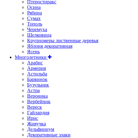
Птеростиракс
Осина
Рябина
Сумах
Тополь
Черемуха
Шелковица
Крупномеры лиственные деревья
Яблоня декоративная
Ясень
Многолетники
Арабис
Армерия
Астильбa
Барвинок
Бузульник
Астра
Вероника
Вербейник
Вереск
Гайлардия
Ирис
Живучка
Дельфиниум
Декоративные злаки