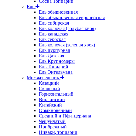
Сосна Топиарий
Ель
Ель обыкновенная
Ель обыкновенная европейская
Ель сибирская
Ель колючая (голубая хвоя)
Ель канадская
Ель сербская
Ель колючая (зеленая хвоя)
Ель пурпурная
Ель Датская
Ель Крупномеры
Ель Топиарий
Ель Энгельмана
Можжевельник
Казацкий
Скальный
Горизонтальный
Виргинский
Китайский
Обыкновенный
Средний и Пфитцериана
Чешуйчатый
Прибрежный
Ниваки, топиарии