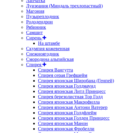
Лапчатка
Луизеания (Миндаль трехлопастный)
Магония
Пузыреплодник
Рододендрон
Рябинник
Самшит
Сирень
На штамбе
Скумпия кожевенная
Снежноягодник
Смородина альпийская
Спирея
Спирея Вангутта
Спирея серая Грефшейм
Спирея японская Широбана (Генпей)
Спирея японская Голдмаунд
Спирея японская Литл Принцесс
Спирея березолистная Тор Голд
Спирея японская Макрофилла
Спирея японская Антони Ватерер
Спирея японская Голдфлейм
Спирея японская Голден Принцесс
Спирея японская Манон
Спирея японская Фробелли