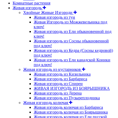
Комнатные растения
Живая изгородь
Хвойные Живые Изгороди
Живая изгородь из туи
Живая Изгородь из Можжевельника под
ключ!
Живая изгородь из Ели обыкновенной под
ключ!
Живая изгородь из Сосны обыкновенной
под ключ!
Живая изгородь из Кедра (Сосны кедровой)
под ключ!
Живая изгородь из Ели канадской Коники
под ключ!
Живая изгородь из кустарников
Живая изгородь из Кизильника
Живая изгородь из Барбариса
Живая изгородь из Спиреи
ЖИВАЯ ИЗГОРОДЬ ИЗ БОЯРЫШНИКА
Живая изгородь из Дерена
Живая изгородь из Пузыреплодника
Живая изгородь колючая
Живая изгородь колючая из Барбариса
Живая изгородь колючая из Боярышника
Живая изгородь колючая из Ели русской