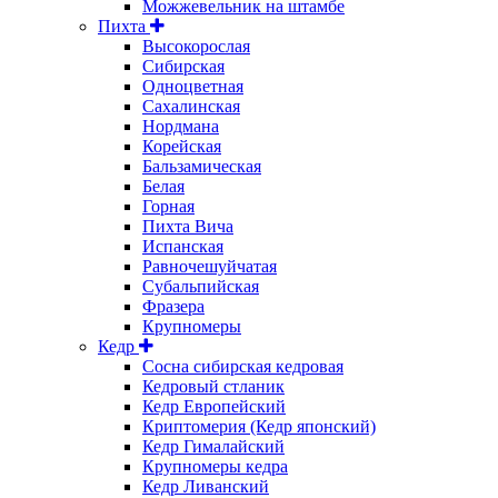
Можжевельник на штамбе
Пихта
Высокорослая
Сибирская
Одноцветная
Сахалинская
Нордмана
Корейская
Бальзамическая
Белая
Горная
Пихта Вича
Испанская
Равночешуйчатая
Субальпийская
Фразера
Крупномеры
Кедр
Сосна сибирская кедровая
Кедровый стланик
Кедр Европейский
Криптомерия (Кедр японский)
Кедр Гималайский
Крупномеры кедра
Кедр Ливанский