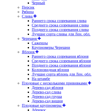
Черный
Персик
Рябина
Слива
Раннего срока созревания слива
Среднего срока созревания слива
Позднего срока созревания слива
Лучшие сорта сливы для Лен. обл.
Черешня
Саженцы
Крупномеры Черешни
Яблоня
Раннего срока созревания яблоня
Среднего срока созревания яблоня
Позднего срока созревания яблоня
Колоновидная яблоня
Лучшие сорта яблонь для Лен. обл.
На штамбе
Плодовые с несколькими прививками
Дерево-сад яблоня
Дерево-сад слива
Дерево-сад груша
Дерево-сад вишня
Плодовые крупномеры
Абрикос