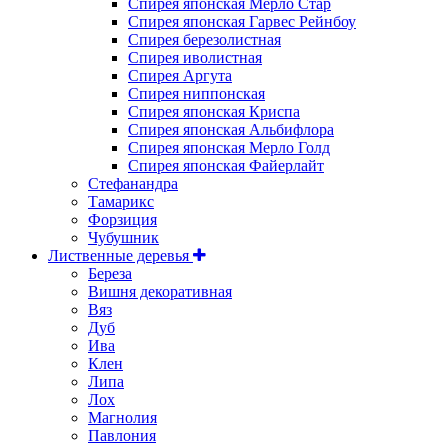
Спирея японская Мерло Стар
Спирея японская Гарвес Рейнбоу
Спирея березолистная
Спирея иволистная
Спирея Аргута
Спирея ниппонская
Спирея японская Криспа
Спирея японская Альбифлора
Спирея японская Мерло Голд
Спирея японская Файерлайт
Стефанандра
Тамарикс
Форзиция
Чубушник
Лиственные деревья
Береза
Вишня декоративная
Вяз
Дуб
Ива
Клен
Липа
Лох
Магнолия
Павлония