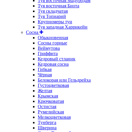
Туя восточная Мадуродам
Туя восточная Биота
Туя складчатая
Туя Топиарий
Крупномеры туи
Туя западная Харрикейн
Сосна
Обыкновенная
Сосны горные
Веймутова
Гриффита
Кедровый стланик
Кедровая сосна
Гибкая
Чёрная
Белокорая или Гельдрейха
Густоцветковая
Желтая
Крымская
Крючковатая
Остистая
Румелийская
Мелкоцветковая
Тунберга
Шверина