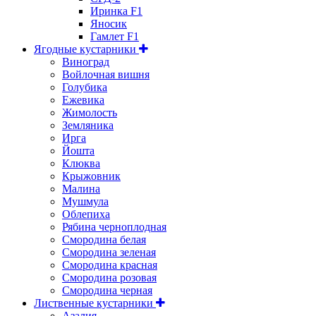
Иринка F1
Яносик
Гамлет F1
Ягодные кустарники
Виноград
Войлочная вишня
Голубика
Ежевика
Жимолость
Земляника
Ирга
Йошта
Клюква
Крыжовник
Малина
Мушмула
Облепиха
Рябина черноплодная
Смородина белая
Смородина зеленая
Смородина красная
Смородина розовая
Смородина черная
Лиственные кустарники
Азалия