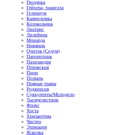
Гвоздика
Гейхера, тиарелла
Гелениум
Камнеломка
Колокольчик
Лиатрис
Лилейник
Монарда
Нивяник
Очиток (Седум)
Папоротник
Пахизандра
Перовския
Пион
Полынь
Пряные травы
Роджерсия
Суккуленты/Молодило
Тысячелистник
Флокс
Хоста
Хризантема
Чистец
Эхинацея
Ясколка