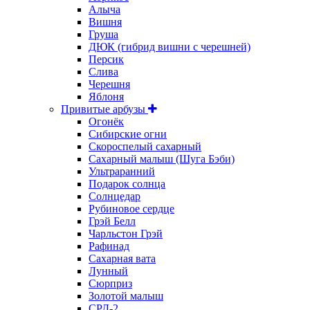
Алыча
Вишня
Груша
ДЮК (гибрид вишни с черешней)
Персик
Слива
Черешня
Яблоня
Привитые арбузы
Огонёк
Сибирские огни
Скороспелый сахарный
Сахарный малыш (Шуга Бэби)
Ультраранний
Подарок солнца
Солнцедар
Рубиновое сердце
Грэй Белл
Чарльстон Грэй
Рафинад
Сахарная вата
Лунный
Сюрприз
Золотой малыш
СРД-2