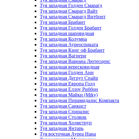
Туя западная Голден Смарагд
Туя западная Смарагд Вайт
Туя западная Смарагд Витбонт
Туя западная Брабант
Туя западная Голден Брабант
Туя западная шаровидная
Туя западная Колумна
Туя западная Ауреоспиката
Туя западная Кинг оф Брабант
Туя западная Вагнери
Туя западная Вареана Лютесценс
Туя западная вересковидная
Туя западная Голден Анн
Туя западная Дегрут Спайр
Туя западная Европа Голд
Туя западная Еллоу Риббон
Туя западная Майки (Miky)
Туя западная Пирамидалис Компакта
Туя западная Санкист
Туя западная Спиралис
Туя западная Столвик
Туя западная Холмструп
Туя западная Янтарь
Туя восточная Ауреа Нана