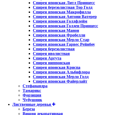
Спирея японская Литл Принцесс
Спирея березолистная Тор Голд
Спирея японская Макрофилла
Спирея японская Антони Ватерер
Спирея японская Голдфлейм
Спирея японская Голден Принцесс
Спирея японская Манон
Спирея японская Фробелли
Спирея японская Мерло Стар
Спирея японская Гарвес Рейнбоу
Спирея березолистная
Спирея иволистная
Спирея Аргута
Спирея ниппонская
Спирея японская Криспа
Спирея японская Альбифлора
Спирея японская Мерло Голд
Спирея японская Файерлайт
Стефанандра
Тамарикс
Форзиция
Чубушник
Лиственные деревья
Береза
Вишня декоративная