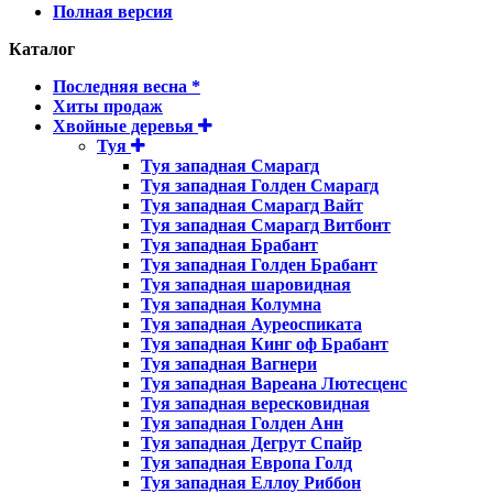
Полная версия
Каталог
Последняя весна *
Хиты продаж
Хвойные деревья
Туя
Туя западная Смарагд
Туя западная Голден Смарагд
Туя западная Смарагд Вайт
Туя западная Смарагд Витбонт
Туя западная Брабант
Туя западная Голден Брабант
Туя западная шаровидная
Туя западная Колумна
Туя западная Ауреоспиката
Туя западная Кинг оф Брабант
Туя западная Вагнери
Туя западная Вареана Лютесценс
Туя западная вересковидная
Туя западная Голден Анн
Туя западная Дегрут Спайр
Туя западная Европа Голд
Туя западная Еллоу Риббон