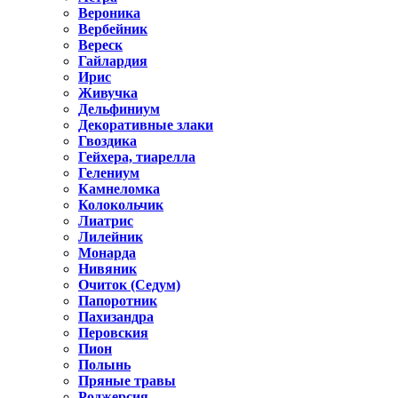
Вероника
Вербейник
Вереск
Гайлардия
Ирис
Живучка
Дельфиниум
Декоративные злаки
Гвоздика
Гейхера, тиарелла
Гелениум
Камнеломка
Колокольчик
Лиатрис
Лилейник
Монарда
Нивяник
Очиток (Седум)
Папоротник
Пахизандра
Перовския
Пион
Полынь
Пряные травы
Роджерсия