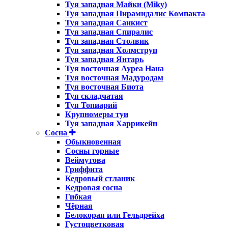
Туя западная Майки (Miky)
Туя западная Пирамидалис Компакта
Туя западная Санкист
Туя западная Спиралис
Туя западная Столвик
Туя западная Холмструп
Туя западная Янтарь
Туя восточная Ауреа Нана
Туя восточная Мадуродам
Туя восточная Биота
Туя складчатая
Туя Топиарий
Крупномеры туи
Туя западная Харрикейн
Сосна
Обыкновенная
Сосны горные
Веймутова
Гриффита
Кедровый стланик
Кедровая сосна
Гибкая
Чёрная
Белокорая или Гельдрейха
Густоцветковая