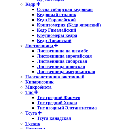
Кедр
Сосна сибирская кедровая
Кедровый стланик
Кедр Европейский
Криптомерия (Кедр японский)
Кедр Гималайский
Крупномеры кедра
Кедр Ливанский
Лиственница
Лиственница на штамбе
Лиственница европейская
Лиственница сибирская
Лиственница японская
Лиственница американская
Плосковеточник восточный
Кипарисовик
Микробиота
Тис
Тис средний Фармен
Тис средний Хикси
Тис ягодный Элегантиссима
Тсуга
Тсуга канадская
Туевик
Лжетсуга