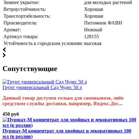
Зимнее укрытие:
для молодых растений
Ветроустойчивость:
Хорошая
Транспортабельность:
Хорошая
Производитель:
Питомник ФАВН
Аромат:
Нежный
Артикул товара:
128155
Устойчивость к городским условиям:
высокая
Cопутствующие
Грунт универсальный Сад Чудес 50 л
Данный товар доступен только для самовывоза, либо
средством службы доставки, например, Яндекс.Дос...
450 руб
Пуршат-М концентрат для хвойных и декоративных 100
мл (в розлив)