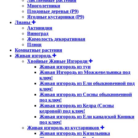
Лиственные растения
Многолетники
Плодовые деревья (Р9)
Ягодные кустарники (Р9)
Лианы
Актинидия
Виноград
Жимолость декоративная
Плющ
Комнатные растения
Живая изгородь
Хвойные Живые Изгороди
Живая изгородь из туи
Живая Изгородь из Можжевельника под
ключ!
Живая изгородь из Ели обыкновенной под
ключ!
Живая изгородь из Сосны обыкновенной
под ключ!
Живая изгородь из Кедра (Сосны
кедровой) под ключ!
Живая изгородь из Ели канадской Коники
под ключ!
Живая изгородь из кустарников
Живая изгородь из Кизильника