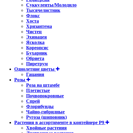
Суккуленты/Молодило
Тысячелистник
Флокс
Хоста
Хризантема
Чистец
Эхинацея
Ясколка
Кореопсис
Бухарник
Обриета
Пиретрум
Однолетние цветы
Гацания
Розы
Роза на штамбе
Плетистые
Почвопокровные
Спрей
Флорибунды
Чайно-гибридные
Ругоза (шиповник)
Растения в ассортименте в контейнере P9
Хвойные растения