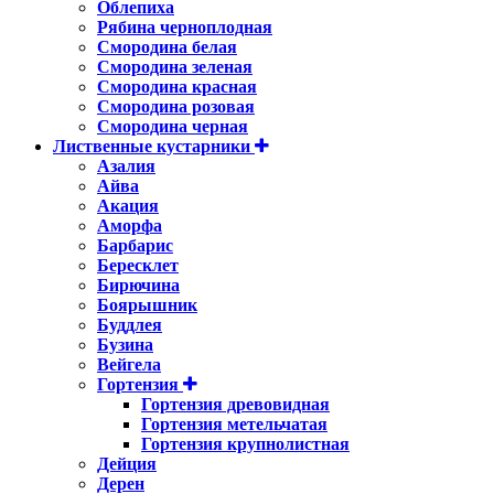
Облепиха
Рябина черноплодная
Смородина белая
Смородина зеленая
Смородина красная
Смородина розовая
Смородина черная
Лиственные кустарники
Азалия
Айва
Акация
Аморфа
Барбарис
Бересклет
Бирючина
Боярышник
Буддлея
Бузина
Вейгела
Гортензия
Гортензия древовидная
Гортензия метельчатая
Гортензия крупнолистная
Дейция
Дерен