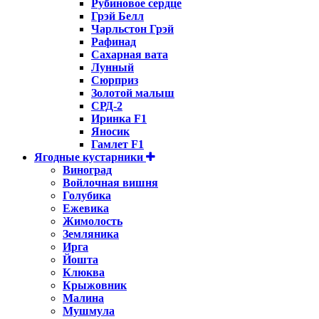
Рубиновое сердце
Грэй Белл
Чарльстон Грэй
Рафинад
Сахарная вата
Лунный
Сюрприз
Золотой малыш
СРД-2
Иринка F1
Яносик
Гамлет F1
Ягодные кустарники
Виноград
Войлочная вишня
Голубика
Ежевика
Жимолость
Земляника
Ирга
Йошта
Клюква
Крыжовник
Малина
Мушмула