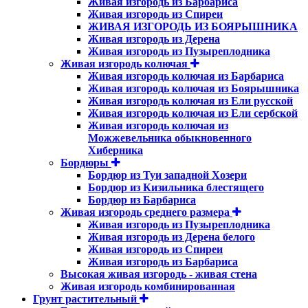
Живая изгородь из Барбариса
Живая изгородь из Спиреи
ЖИВАЯ ИЗГОРОДЬ ИЗ БОЯРЫШНИКА
Живая изгородь из Дерена
Живая изгородь из Пузыреплодника
Живая изгородь колючая
Живая изгородь колючая из Барбариса
Живая изгородь колючая из Боярышника
Живая изгородь колючая из Ели русской
Живая изгородь колючая из Ели сербской
Живая изгородь колючая из
Можжевельника обыкновенного
Хиберника
Бордюры
Бордюр из Туи западной Хозери
Бордюр из Кизильника блестящего
Бордюр из Барбариса
Живая изгородь среднего размера
Живая изгородь из Пузыреплодника
Живая изгородь из Дерена белого
Живая изгородь из Спиреи
Живая изгородь из Барбариса
Высокая живая изгородь - живая стена
Живая изгородь комбинированная
Грунт растительный