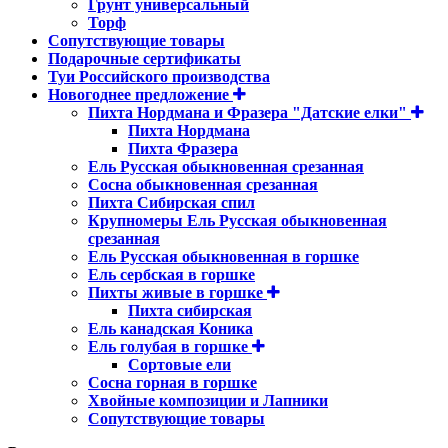
Грунт универсальный
Торф
Сопутствующие товары
Подарочные сертификаты
Туи Российского производства
Новогоднее предложение
Пихта Нордмана и Фразера "Датские елки"
Пихта Нордмана
Пихта Фразера
Ель Русская обыкновенная срезанная
Сосна обыкновенная срезанная
Пихта Сибирская спил
Крупномеры Ель Русская обыкновенная
срезанная
Ель Русская обыкновенная в горшке
Ель сербская в горшке
Пихты живые в горшке
Пихта сибирская
Ель канадская Коника
Ель голубая в горшке
Сортовые ели
Сосна горная в горшке
Хвойные композиции и Лапники
Сопутствующие товары