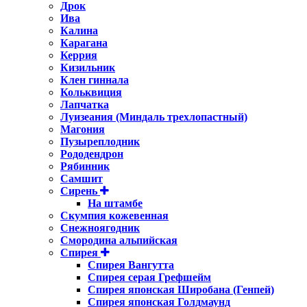
Дрок
Ива
Калина
Карагана
Керрия
Кизильник
Клен гиннала
Кольквиция
Лапчатка
Луизеания (Миндаль трехлопастный)
Магония
Пузыреплодник
Рододендрон
Рябинник
Самшит
Сирень
На штамбе
Скумпия кожевенная
Снежноягодник
Смородина альпийская
Спирея
Спирея Вангутта
Спирея серая Грефшейм
Спирея японская Широбана (Генпей)
Спирея японская Голдмаунд