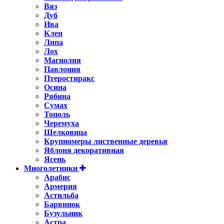
Вяз
Дуб
Ива
Клен
Липа
Лох
Магнолия
Павлония
Птеростиракс
Осина
Рябина
Сумах
Тополь
Черемуха
Шелковица
Крупномеры лиственные деревья
Яблоня декоративная
Ясень
Многолетники
Арабис
Армерия
Астильбa
Барвинок
Бузульник
Астра