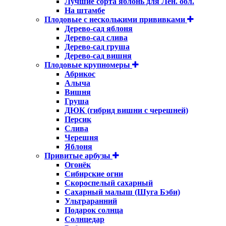
Лучшие сорта яблонь для Лен. обл.
На штамбе
Плодовые с несколькими прививками
Дерево-сад яблоня
Дерево-сад слива
Дерево-сад груша
Дерево-сад вишня
Плодовые крупномеры
Абрикос
Алыча
Вишня
Груша
ДЮК (гибрид вишни с черешней)
Персик
Слива
Черешня
Яблоня
Привитые арбузы
Огонёк
Сибирские огни
Скороспелый сахарный
Сахарный малыш (Шуга Бэби)
Ультраранний
Подарок солнца
Солнцедар