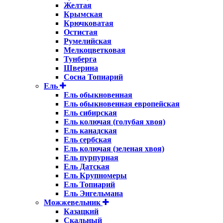
Желтая
Крымская
Крючковатая
Остистая
Румелийская
Мелкоцветковая
Тунберга
Шверина
Сосна Топиарий
Ель
Ель обыкновенная
Ель обыкновенная европейская
Ель сибирская
Ель колючая (голубая хвоя)
Ель канадская
Ель сербская
Ель колючая (зеленая хвоя)
Ель пурпурная
Ель Датская
Ель Крупномеры
Ель Топиарий
Ель Энгельмана
Можжевельник
Казацкий
Скальный