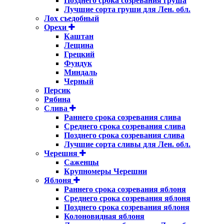
Позднего срока созревания груша
Лучшие сорта груши для Лен. обл.
Лох съедобный
Орехи
Каштан
Лещина
Грецкий
Фундук
Миндаль
Черный
Персик
Рябина
Слива
Раннего срока созревания слива
Среднего срока созревания слива
Позднего срока созревания слива
Лучшие сорта сливы для Лен. обл.
Черешня
Саженцы
Крупномеры Черешни
Яблоня
Раннего срока созревания яблоня
Среднего срока созревания яблоня
Позднего срока созревания яблоня
Колоновидная яблоня