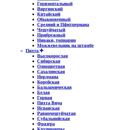
Горизонтальный
Виргинский
Китайский
Обыкновенный
Средний и Пфитцериана
Чешуйчатый
Прибрежный
Ниваки, топиарии
Можжевельник на штамбе
Пихта
Высокорослая
Сибирская
Одноцветная
Сахалинская
Нордмана
Корейская
Бальзамическая
Белая
Горная
Пихта Вича
Испанская
Равночешуйчатая
Субальпийская
Фразера
Крупномеры