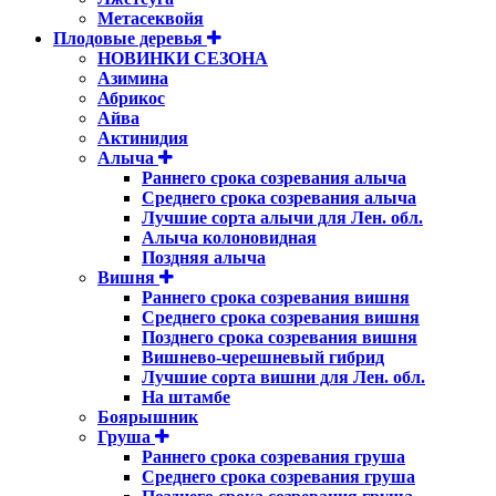
Метасеквойя
Плодовые деревья
НОВИНКИ СЕЗОНА
Азимина
Абрикос
Айва
Актинидия
Алыча
Раннего срока созревания алыча
Среднего срока созревания алыча
Лучшие сорта алычи для Лен. обл.
Алыча колоновидная
Поздняя алыча
Вишня
Раннего срока созревания вишня
Среднего срока созревания вишня
Позднего срока созревания вишня
Вишнево-черешневый гибрид
Лучшие сорта вишни для Лен. обл.
На штамбе
Боярышник
Груша
Раннего срока созревания груша
Среднего срока созревания груша