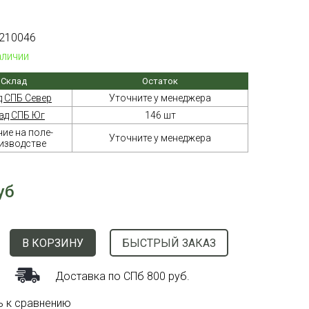
210046
аличии
Склад
Остаток
д СПБ Север
Уточните у менеджера
ад СПБ Юг
146 шт
ие на поле-
Уточните у менеджера
изводстве
уб
В КОРЗИНУ
БЫСТРЫЙ ЗАКАЗ
Доставка по СПб 800 руб.
ь к сравнению