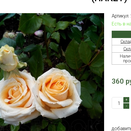
Артикул:
Есть в н
Скла
Скл
Налич
про
360 р
+
-
добавит