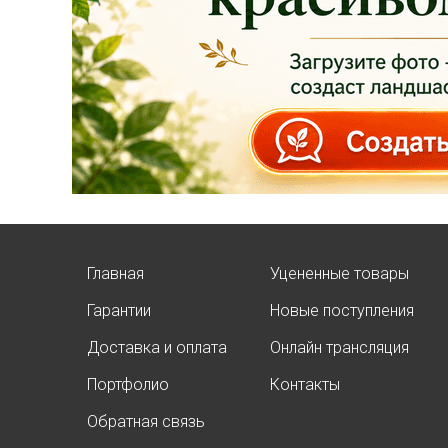
качественные
растения и украсить
свой сад! Всех ждём
в нашем питомнике!
ЧИТАТЬ ДАЛЕЕ
Главная
Уцененные товары
Гарантии
Новые поступления
АКЦИЯ ТУИ БРАБАНТ
Доставка и оплата
Онлайн трансляция
Опубликовано: 07.08.2025
Портфолио
Контакты
Добрый день, дорогие
подписчики!
Обратная связь
У нас началась
СУПЕР