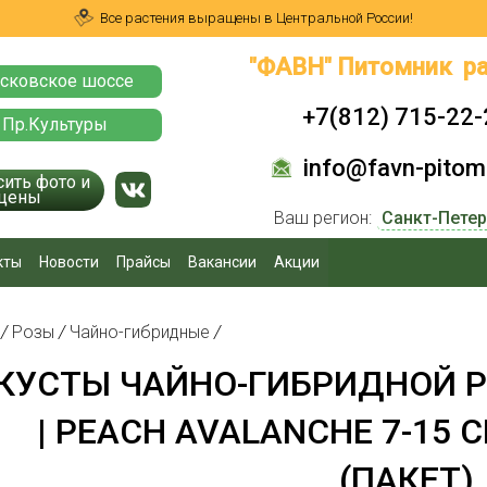
Все растения выращены в Центральной России!
"ФАВН" Питомник ра
сковское шоссе
+7(812) 715-22-
 Пр.Культуры
info@favn-pitomn
сить фото и
цены
Ваш регион:
кты
Новости
Прайсы
Вакансии
Акции
я
/
Розы
/
Чайно-гибридные
/
КУСТЫ ЧАЙНО-ГИБРИДНОЙ 
| PEACH AVALANCHE 7-15 
(ПАКЕТ)