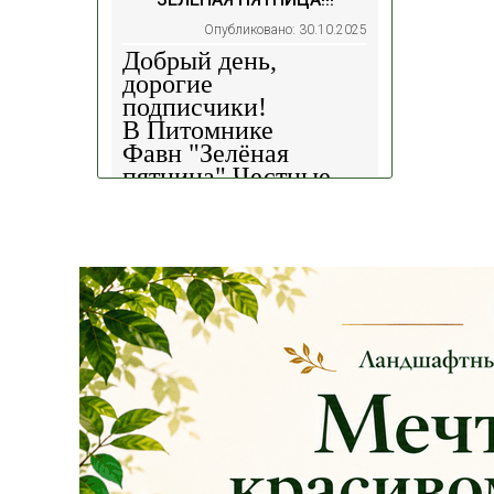
Опубликовано: 30.10.2025
Добрый день,
дорогие
подписчики!
В Питомнике
Фавн
"Зелёная
пятница".
Честные
скидки!
— 30%
на
весь ассортимент в
наличии на наших
площадках!
Сроки проведения
акции: с
29.10 2025 -
04.11.2025
!!! Цены
на сайте и на
площадке указаны
БЕЗ учёта скидки
!!!
Успейте приобрести