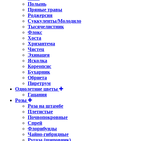
Полынь
Пряные травы
Роджерсия
Суккуленты/Молодило
Тысячелистник
Флокс
Хоста
Хризантема
Чистец
Эхинацея
Ясколка
Кореопсис
Бухарник
Обриета
Пиретрум
Однолетние цветы
Гацания
Розы
Роза на штамбе
Плетистые
Почвопокровные
Спрей
Флорибунды
Чайно-гибридные
Ругоза (шиповник)