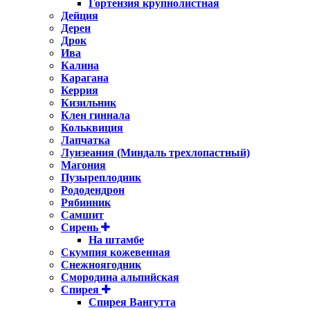
Гортензия крупнолистная
Дейция
Дерен
Дрок
Ива
Калина
Карагана
Керрия
Кизильник
Клен гиннала
Кольквиция
Лапчатка
Луизеания (Миндаль трехлопастный)
Магония
Пузыреплодник
Рододендрон
Рябинник
Самшит
Сирень
На штамбе
Скумпия кожевенная
Снежноягодник
Смородина альпийская
Спирея
Спирея Вангутта