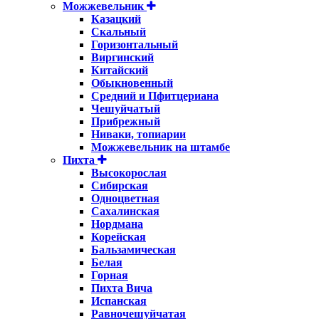
Можжевельник
Казацкий
Скальный
Горизонтальный
Виргинский
Китайский
Обыкновенный
Средний и Пфитцериана
Чешуйчатый
Прибрежный
Ниваки, топиарии
Можжевельник на штамбе
Пихта
Высокорослая
Сибирская
Одноцветная
Сахалинская
Нордмана
Корейская
Бальзамическая
Белая
Горная
Пихта Вича
Испанская
Равночешуйчатая