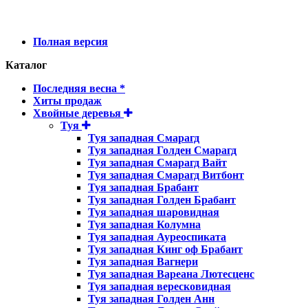
Полная версия
Каталог
Последняя весна *
Хиты продаж
Хвойные деревья
Туя
Туя западная Смарагд
Туя западная Голден Смарагд
Туя западная Смарагд Вайт
Туя западная Смарагд Витбонт
Туя западная Брабант
Туя западная Голден Брабант
Туя западная шаровидная
Туя западная Колумна
Туя западная Ауреоспиката
Туя западная Кинг оф Брабант
Туя западная Вагнери
Туя западная Вареана Лютесценс
Туя западная вересковидная
Туя западная Голден Анн