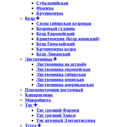
Субальпийская
Фразера
Крупномеры
Кедр
Сосна сибирская кедровая
Кедровый стланик
Кедр Европейский
Криптомерия (Кедр японский)
Кедр Гималайский
Крупномеры кедра
Кедр Ливанский
Лиственница
Лиственница на штамбе
Лиственница европейская
Лиственница сибирская
Лиственница японская
Лиственница американская
Плосковеточник восточный
Кипарисовик
Микробиота
Тис
Тис средний Фармен
Тис средний Хикси
Тис ягодный Элегантиссима
Тсуга