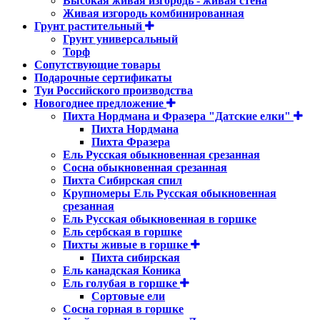
Высокая живая изгородь - живая стена
Живая изгородь комбинированная
Грунт растительный
Грунт универсальный
Торф
Сопутствующие товары
Подарочные сертификаты
Туи Российского производства
Новогоднее предложение
Пихта Нордмана и Фразера "Датские елки"
Пихта Нордмана
Пихта Фразера
Ель Русская обыкновенная срезанная
Сосна обыкновенная срезанная
Пихта Сибирская спил
Крупномеры Ель Русская обыкновенная
срезанная
Ель Русская обыкновенная в горшке
Ель сербская в горшке
Пихты живые в горшке
Пихта сибирская
Ель канадская Коника
Ель голубая в горшке
Сортовые ели
Сосна горная в горшке