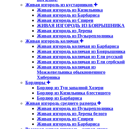
Живая изгородь из кустарников
Живая изгородь из Кизильника
Живая изгородь из Барбариса
Живая изгородь из Спиреи
ЖИВАЯ ИЗГОРОДЬ ИЗ БОЯРЫШНИКА
Живая изгородь из Дерена
Живая изгородь из Пузыреплодника
Живая изгородь колючая
Живая изгородь колючая из Барбариса
Живая изгородь колючая из Боярышника
Живая изгородь колючая из Ели русской
Живая изгородь колючая из Ели сербской
Живая изгородь колючая из
Можжевельника обыкновенного
Хиберника
Бордюры
Бордюр из Туи западной Хозери
Бордюр из Кизильника блестящего
Бордюр из Барбариса
Живая изгородь среднего размера
Живая изгородь из Пузыреплодника
Живая изгородь из Дерена белого
Живая изгородь из Спиреи
Живая изгородь из Барбариса