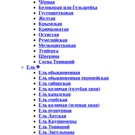
Чёрная
Белокорая или Гельдрейха
Густоцветковая
Желтая
Крымская
Крючковатая
Остистая
Румелийская
Мелкоцветковая
Тунберга
Шверина
Сосна Топиарий
Ель
Ель обыкновенная
Ель обыкновенная европейская
Ель сибирская
Ель колючая (голубая хвоя)
Ель канадская
Ель сербская
Ель колючая (зеленая хвоя)
Ель пурпурная
Ель Датская
Ель Крупномеры
Ель Топиарий
Ель Энгельмана