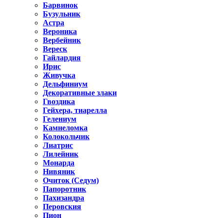
Барвинок
Бузульник
Астра
Вероника
Вербейник
Вереск
Гайлардия
Ирис
Живучка
Дельфиниум
Декоративные злаки
Гвоздика
Гейхера, тиарелла
Гелениум
Камнеломка
Колокольчик
Лиатрис
Лилейник
Монарда
Нивяник
Очиток (Седум)
Папоротник
Пахизандра
Перовския
Пион