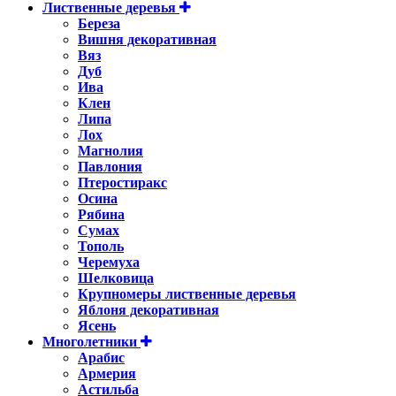
Лиственные деревья
Береза
Вишня декоративная
Вяз
Дуб
Ива
Клен
Липа
Лох
Магнолия
Павлония
Птеростиракс
Осина
Рябина
Сумах
Тополь
Черемуха
Шелковица
Крупномеры лиственные деревья
Яблоня декоративная
Ясень
Многолетники
Арабис
Армерия
Астильбa