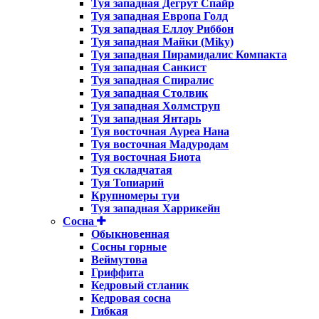
Туя западная Дегрут Спайр
Туя западная Европа Голд
Туя западная Еллоу Риббон
Туя западная Майки (Miky)
Туя западная Пирамидалис Компакта
Туя западная Санкист
Туя западная Спиралис
Туя западная Столвик
Туя западная Холмструп
Туя западная Янтарь
Туя восточная Ауреа Нана
Туя восточная Мадуродам
Туя восточная Биота
Туя складчатая
Туя Топиарий
Крупномеры туи
Туя западная Харрикейн
Сосна
Обыкновенная
Сосны горные
Веймутова
Гриффита
Кедровый стланик
Кедровая сосна
Гибкая