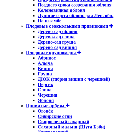
Позднего срока созревания яблоня
Колоновидная яблоня
Лучшие сорта яблонь для Лен. обл.
На штамбе
Плодовые с несколькими прививками
Дерево-сад яблоня
Дерево-сад слива
Дерево-сад груша
Дерево-сад вишня
Плодовые крупномеры
Абрикос
Алыча
Вишня
Груша
ДЮК (гибрид вишни с черешней)
Персик
Слива
Черешня
Яблоня
Привитые арбузы
Огонёк
Сибирские огни
Скороспелый сахарный
Сахарный малыш (Шуга Бэби)