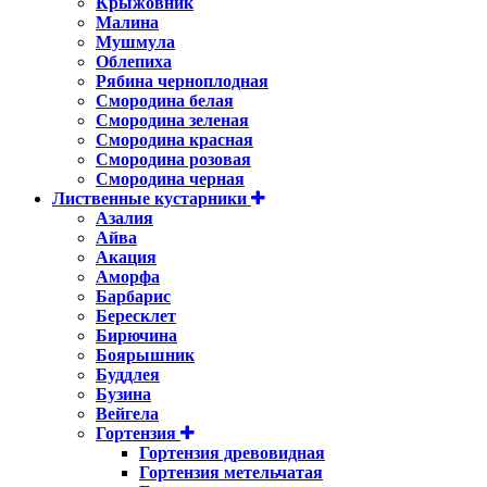
Крыжовник
Малина
Мушмула
Облепиха
Рябина черноплодная
Смородина белая
Смородина зеленая
Смородина красная
Смородина розовая
Смородина черная
Лиственные кустарники
Азалия
Айва
Акация
Аморфа
Барбарис
Бересклет
Бирючина
Боярышник
Буддлея
Бузина
Вейгела
Гортензия
Гортензия древовидная
Гортензия метельчатая