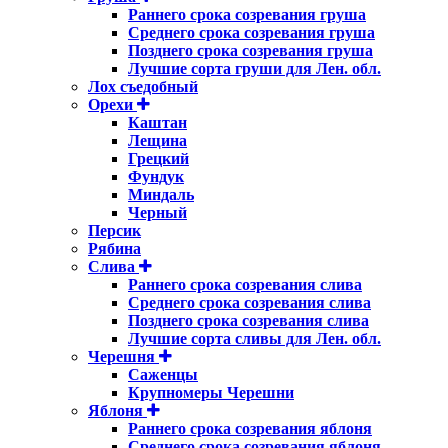
Раннего срока созревания груша
Среднего срока созревания груша
Позднего срока созревания груша
Лучшие сорта груши для Лен. обл.
Лох съедобный
Орехи
Каштан
Лещина
Грецкий
Фундук
Миндаль
Черный
Персик
Рябина
Слива
Раннего срока созревания слива
Среднего срока созревания слива
Позднего срока созревания слива
Лучшие сорта сливы для Лен. обл.
Черешня
Саженцы
Крупномеры Черешни
Яблоня
Раннего срока созревания яблоня
Среднего срока созревания яблоня