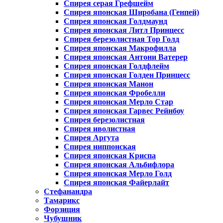
Спирея серая Грефшейм
Спирея японская Широбана (Генпей)
Спирея японская Голдмаунд
Спирея японская Литл Принцесс
Спирея березолистная Тор Голд
Спирея японская Макрофилла
Спирея японская Антони Ватерер
Спирея японская Голдфлейм
Спирея японская Голден Принцесс
Спирея японская Манон
Спирея японская Фробелли
Спирея японская Мерло Стар
Спирея японская Гарвес Рейнбоу
Спирея березолистная
Спирея иволистная
Спирея Аргута
Спирея ниппонская
Спирея японская Криспа
Спирея японская Альбифлора
Спирея японская Мерло Голд
Спирея японская Файерлайт
Стефанандра
Тамарикс
Форзиция
Чубушник