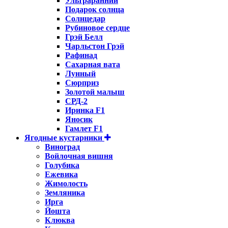
Ультраранний
Подарок солнца
Солнцедар
Рубиновое сердце
Грэй Белл
Чарльстон Грэй
Рафинад
Сахарная вата
Лунный
Сюрприз
Золотой малыш
СРД-2
Иринка F1
Яносик
Гамлет F1
Ягодные кустарники
Виноград
Войлочная вишня
Голубика
Ежевика
Жимолость
Земляника
Ирга
Йошта
Клюква