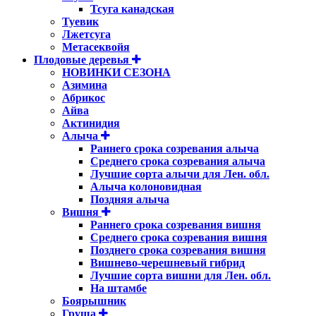
Тсуга канадская
Туевик
Лжетсуга
Метасеквойя
Плодовые деревья
НОВИНКИ СЕЗОНА
Азимина
Абрикос
Айва
Актинидия
Алыча
Раннего срока созревания алыча
Среднего срока созревания алыча
Лучшие сорта алычи для Лен. обл.
Алыча колоновидная
Поздняя алыча
Вишня
Раннего срока созревания вишня
Среднего срока созревания вишня
Позднего срока созревания вишня
Вишнево-черешневый гибрид
Лучшие сорта вишни для Лен. обл.
На штамбе
Боярышник
Груша