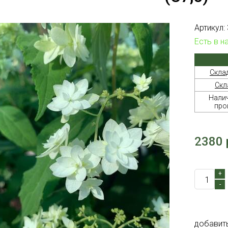
Артикул:
Есть в н
Скла
Скл
Налич
про
2380 
+
-
добавит