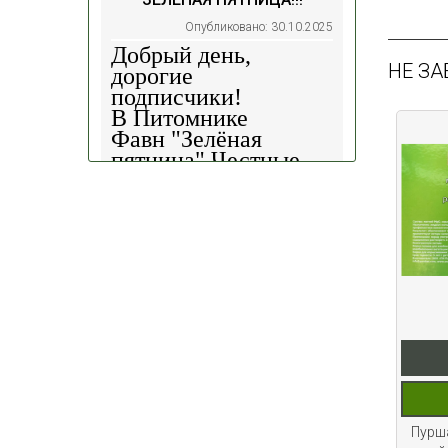
Опубликовано: 30.10.2025
Добрый день,
НЕ ЗА
дорогие
подписчики!
В Питомнике
Фавн
"Зелёная
пятница".
Честные
скидки!
— 30%
на
весь ассортимент в
наличии на наших
площадках!
Сроки проведения
акции: с
29.10 2025 -
04.11.2025
!!! Цены
на сайте и на
площадке указаны
БЕЗ учёта скидки
!!!
Успейте приобрести
Пурша