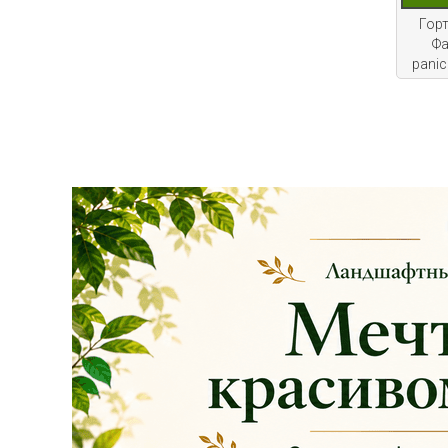
АКЦИЯ!
Скидка 20%
на
все
Гор
туи западные
Фа
Брабант
в наличии на
panic
нашей площадке!