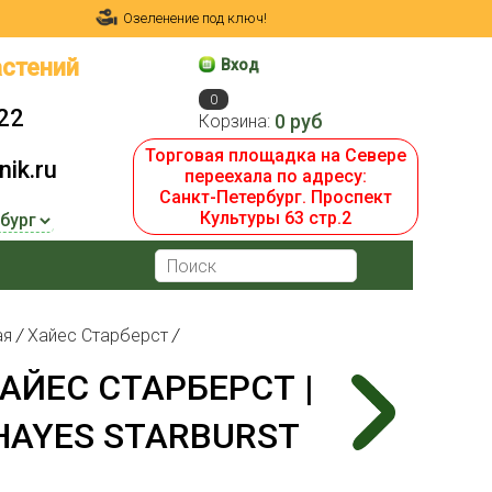
Озеленение под ключ!
стений
Вход
0
22
0 руб
Корзина:
Торговая площадка на Севере
ik.ru
переехала по адресу:
Санкт-Петербург. Проспект
Культуры 63 стр.2
ая
/
Хайес Старберст
/
АЙЕС CТАРБЕРСТ |
HAYES STARBURST