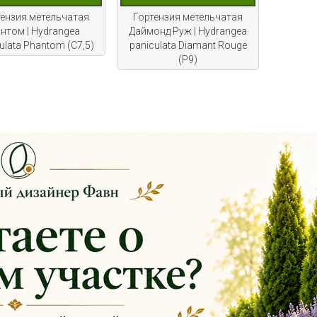
тензия метельчатая
Гортензия метельчатая
нтом | Hydrangea
Даймонд Руж | Hydrangea
ulata Phantom (С7,5)
paniculata Diamant Rouge
(Р9)