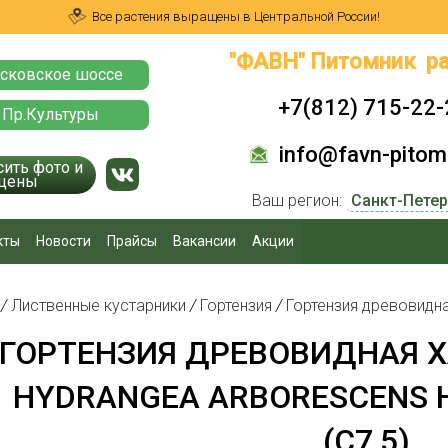
Все растения выращены в Центральной России!
"ФАВН" Питомник ра
сковское шоссе
+7(812) 715-22-
 Пр.Культуры
info@favn-pitomn
сить фото и
цены
Ваш регион:
кты
Новости
Прайсы
Вакансии
Акции
я
/
Лиственные кустарники
/
Гортензия
/
Гортензия древовидн
ГОРТЕНЗИЯ ДРЕВОВИДНАЯ Х
HYDRANGEA ARBORESCENS 
(C7,5)