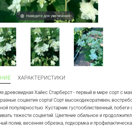
Наведите для увеличения
НИЕ
ХАРАКТЕРИСТИКИ
ия древовидная Хайес Cтарберст - первый в мире сорт с ма
азные соцветия сорта! Сорт высокодекоративен, востребо
ной популярностью. Кустарник густооблиственный, побеги с
вать тяжести соцветий. Цветение обильное и продолжитель
ный полив, весенняя обрезка, подкормка и профилактическа