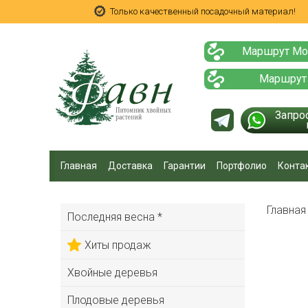
Только качественный посадочный материал!
Маршрут Мо
Маршрут
Запро
Главная
Доставка
Гарантии
Портфолио
Конта
Главна
Последняя весна *
Хиты продаж
Хвойные деревья
Плодовые деревья