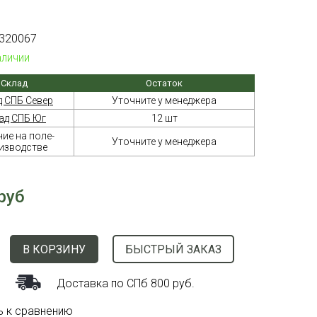
320067
аличии
Склад
Остаток
д СПБ Север
Уточните у менеджера
ад СПБ Юг
12 шт
ие на поле-
Уточните у менеджера
изводстве
руб
В КОРЗИНУ
БЫСТРЫЙ ЗАКАЗ
Доставка по СПб 800 руб.
ь к сравнению