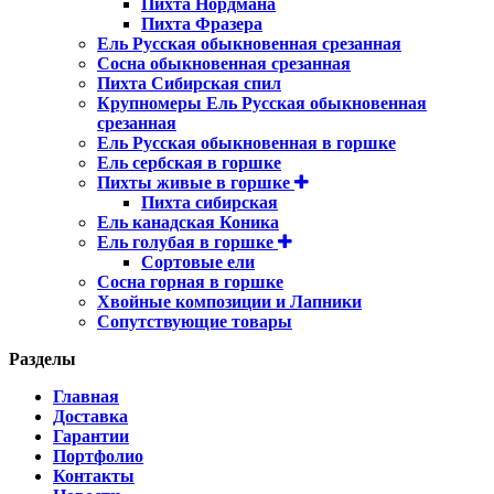
Пихта Нордмана
Пихта Фразера
Ель Русская обыкновенная срезанная
Сосна обыкновенная срезанная
Пихта Сибирская спил
Крупномеры Ель Русская обыкновенная
срезанная
Ель Русская обыкновенная в горшке
Ель сербская в горшке
Пихты живые в горшке
Пихта сибирская
Ель канадская Коника
Ель голубая в горшке
Сортовые ели
Сосна горная в горшке
Хвойные композиции и Лапники
Сопутствующие товары
Разделы
Главная
Доставка
Гарантии
Портфолио
Контакты