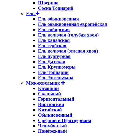
Шверина
Сосна Топиарий
Ель
Ель обыкновенная
Ель обыкновенная европейская
Ель сибирская
Ель колючая (голубая хвоя)
Ель канадская
Ель сербская
Ель колючая (зеленая хвоя)
Ель пурпурная
Ель Датская
Ель Крупномеры
Ель Топиарий
Ель Энгельмана
Можжевельник
Казацкий
Скальный
Горизонтальный
Виргинский
Китайский
Обыкновенный
Средний и Пфитцериана
Чешуйчатый
Прибрежный