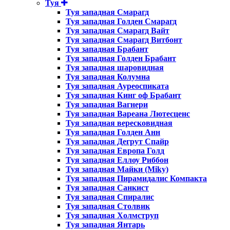
Туя
Туя западная Смарагд
Туя западная Голден Смарагд
Туя западная Смарагд Вайт
Туя западная Смарагд Витбонт
Туя западная Брабант
Туя западная Голден Брабант
Туя западная шаровидная
Туя западная Колумна
Туя западная Ауреоспиката
Туя западная Кинг оф Брабант
Туя западная Вагнери
Туя западная Вареана Лютесценс
Туя западная вересковидная
Туя западная Голден Анн
Туя западная Дегрут Спайр
Туя западная Европа Голд
Туя западная Еллоу Риббон
Туя западная Майки (Miky)
Туя западная Пирамидалис Компакта
Туя западная Санкист
Туя западная Спиралис
Туя западная Столвик
Туя западная Холмструп
Туя западная Янтарь