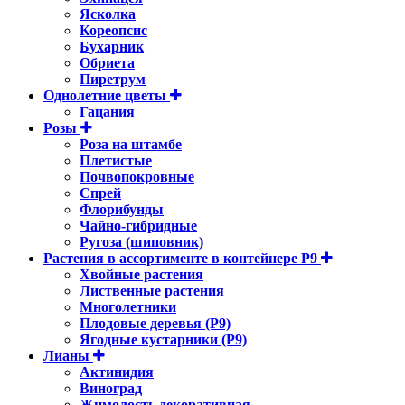
Ясколка
Кореопсис
Бухарник
Обриета
Пиретрум
Однолетние цветы
Гацания
Розы
Роза на штамбе
Плетистые
Почвопокровные
Спрей
Флорибунды
Чайно-гибридные
Ругоза (шиповник)
Растения в ассортименте в контейнере P9
Хвойные растения
Лиственные растения
Многолетники
Плодовые деревья (Р9)
Ягодные кустарники (Р9)
Лианы
Актинидия
Виноград
Жимолость декоративная