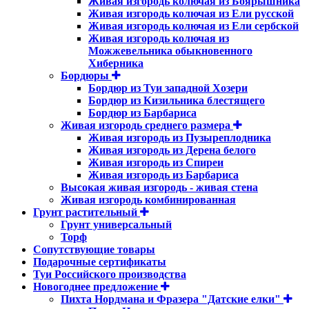
Живая изгородь колючая из Боярышника
Живая изгородь колючая из Ели русской
Живая изгородь колючая из Ели сербской
Живая изгородь колючая из
Можжевельника обыкновенного
Хиберника
Бордюры
Бордюр из Туи западной Хозери
Бордюр из Кизильника блестящего
Бордюр из Барбариса
Живая изгородь среднего размера
Живая изгородь из Пузыреплодника
Живая изгородь из Дерена белого
Живая изгородь из Спиреи
Живая изгородь из Барбариса
Высокая живая изгородь - живая стена
Живая изгородь комбинированная
Грунт растительный
Грунт универсальный
Торф
Сопутствующие товары
Подарочные сертификаты
Туи Российского производства
Новогоднее предложение
Пихта Нордмана и Фразера "Датские елки"