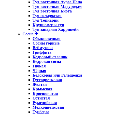
Туя восточная Ауреа Нана
Туя восточная Мадуродам
Туя восточная Биота
Туя складчатая
Туя Топиарий
Крупномеры туи
Туя западная Харрикейн
Сосна
Обыкновенная
Сосны горные
Веймутова
Гриффита
Кедровый стланик
Кедровая сосна
Гибкая
Чёрная
Белокорая или Гельдрейха
Густоцветковая
Желтая
Крымская
Крючковатая
Остистая
Румелийская
Мелкоцветковая
Тунберга