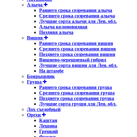
Алыча
Раннего срока созревания алыча
Среднего срока созревания алыча
Лучшие сорта алычи для Лен. обл.
Алыча колоновидная
Поздняя алыча
Вишня
Раннего срока созревания вишня
Среднего срока созревания вишня
Позднего срока созревания вишня
Вишнево-черешневый гибрид
Лучшие сорта вишни для Лен. обл.
На штамбе
Боярышник
Груша
Раннего срока созревания груша
Среднего срока созревания груша
Позднего срока созревания груша
Лучшие сорта груши для Лен. обл.
Лох съедобный
Орехи
Каштан
Лещина
Грецкий
Фундук