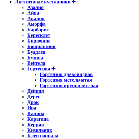
Лиственные кустарники
Азалия
Айва
Акация
Аморфа
Барбарис
Бересклет
Бирючина
Боярышник
Буддлея
Бузина
Вейгела
Гортензия
Гортензия древовидная
Гортензия метельчатая
Гортензия крупнолистная
Дейция
Дерен
Дрок
Ива
Калина
Карагана
Керрия
Кизильник
Клен гиннала