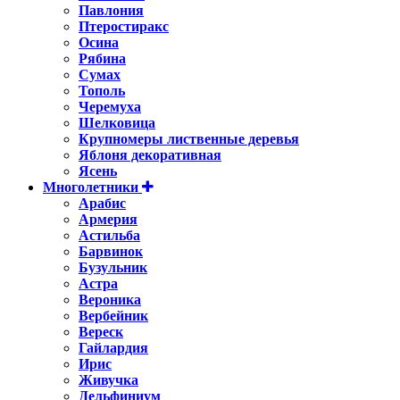
Павлония
Птеростиракс
Осина
Рябина
Сумах
Тополь
Черемуха
Шелковица
Крупномеры лиственные деревья
Яблоня декоративная
Ясень
Многолетники
Арабис
Армерия
Астильбa
Барвинок
Бузульник
Астра
Вероника
Вербейник
Вереск
Гайлардия
Ирис
Живучка
Дельфиниум