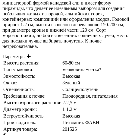
миниатюрной формой канадской ели и имеет форму
пирамиды, что делает ее идеальным выбором для создания
небольших живых изгородей, альпийских горок,
контейнерных композиций или оформления входов. Годовой
прирост 1-2 см, высота взрослого дерева около 150-200 см,
при диаметре кроны в нижней части 120 см. Сорт
морозостойкий, но боится весенних солнечных лучей, место
для посадки лучше выбирать полутень. К почве
нетребовательна.
Параметры
Высота растения:
60-80 см
Тип упаковки:
мешковина+сетка*
Зимостойкость:
Высокая
Окрас:
Зеленый
Освещенность:
Солнце/полутень
Требования к почве:
Плодородная, питательная
Высота взрослого растения:
2-2,5 м
Диаметр кроны:
1-1,2 м
Ветроустойчивость:
Высокая
Производитель:
Питомник ФАВН
Артикул товара:
201525