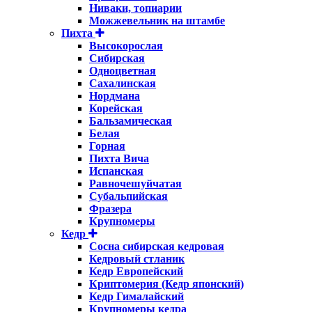
Ниваки, топиарии
Можжевельник на штамбе
Пихта
Высокорослая
Сибирская
Одноцветная
Сахалинская
Нордмана
Корейская
Бальзамическая
Белая
Горная
Пихта Вича
Испанская
Равночешуйчатая
Субальпийская
Фразера
Крупномеры
Кедр
Сосна сибирская кедровая
Кедровый стланик
Кедр Европейский
Криптомерия (Кедр японский)
Кедр Гималайский
Крупномеры кедра