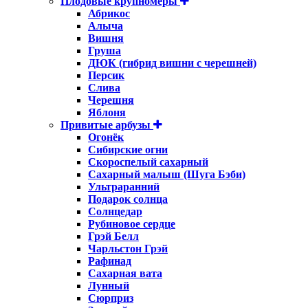
Плодовые крупномеры
Абрикос
Алыча
Вишня
Груша
ДЮК (гибрид вишни с черешней)
Персик
Слива
Черешня
Яблоня
Привитые арбузы
Огонёк
Сибирские огни
Скороспелый сахарный
Сахарный малыш (Шуга Бэби)
Ультраранний
Подарок солнца
Солнцедар
Рубиновое сердце
Грэй Белл
Чарльстон Грэй
Рафинад
Сахарная вата
Лунный
Сюрприз