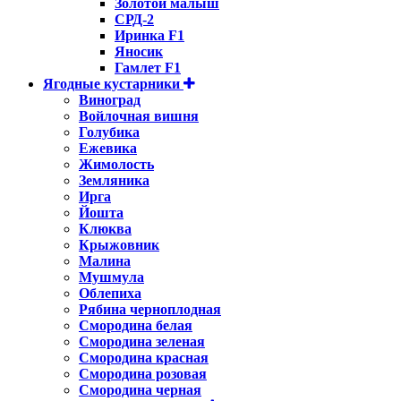
Золотой малыш
СРД-2
Иринка F1
Яносик
Гамлет F1
Ягодные кустарники
Виноград
Войлочная вишня
Голубика
Ежевика
Жимолость
Земляника
Ирга
Йошта
Клюква
Крыжовник
Малина
Мушмула
Облепиха
Рябина черноплодная
Смородина белая
Смородина зеленая
Смородина красная
Смородина розовая
Смородина черная