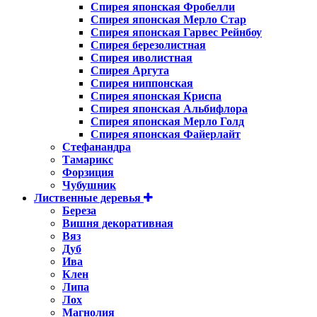
Спирея японская Фробелли
Спирея японская Мерло Стар
Спирея японская Гарвес Рейнбоу
Спирея березолистная
Спирея иволистная
Спирея Аргута
Спирея ниппонская
Спирея японская Криспа
Спирея японская Альбифлора
Спирея японская Мерло Голд
Спирея японская Файерлайт
Стефанандра
Тамарикс
Форзиция
Чубушник
Лиственные деревья
Береза
Вишня декоративная
Вяз
Дуб
Ива
Клен
Липа
Лох
Магнолия