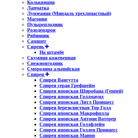
Кольквиция
Лапчатка
Луизеания (Миндаль трехлопастный)
Магония
Пузыреплодник
Рододендрон
Рябинник
Самшит
Сирень
На штамбе
Скумпия кожевенная
Снежноягодник
Смородина альпийская
Спирея
Спирея Вангутта
Спирея серая Грефшейм
Спирея японская Широбана (Генпей)
Спирея японская Голдмаунд
Спирея японская Литл Принцесс
Спирея березолистная Тор Голд
Спирея японская Макрофилла
Спирея японская Антони Ватерер
Спирея японская Голдфлейм
Спирея японская Голден Принцесс
Спирея японская Манон