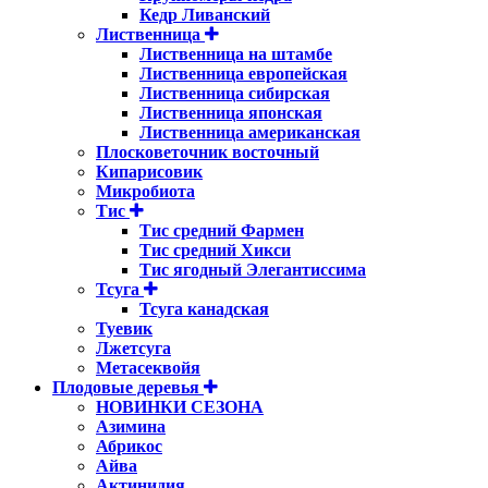
Кедр Ливанский
Лиственница
Лиственница на штамбе
Лиственница европейская
Лиственница сибирская
Лиственница японская
Лиственница американская
Плосковеточник восточный
Кипарисовик
Микробиота
Тис
Тис средний Фармен
Тис средний Хикси
Тис ягодный Элегантиссима
Тсуга
Тсуга канадская
Туевик
Лжетсуга
Метасеквойя
Плодовые деревья
НОВИНКИ СЕЗОНА
Азимина
Абрикос
Айва
Актинидия