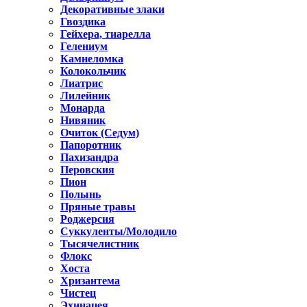
Декоративные злаки
Гвоздика
Гейхера, тиарелла
Гелениум
Камнеломка
Колокольчик
Лиатрис
Лилейник
Монарда
Нивяник
Очиток (Седум)
Папоротник
Пахизандра
Перовския
Пион
Полынь
Пряные травы
Роджерсия
Суккуленты/Молодило
Тысячелистник
Флокс
Хоста
Хризантема
Чистец
Эхинацея