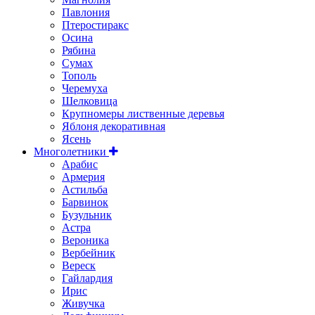
Павлония
Птеростиракс
Осина
Рябина
Сумах
Тополь
Черемуха
Шелковица
Крупномеры лиственные деревья
Яблоня декоративная
Ясень
Многолетники
Арабис
Армерия
Астильбa
Барвинок
Бузульник
Астра
Вероника
Вербейник
Вереск
Гайлардия
Ирис
Живучка