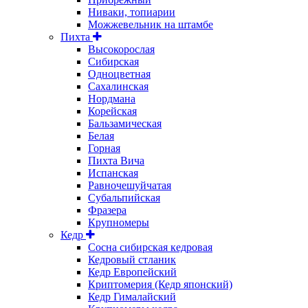
Ниваки, топиарии
Можжевельник на штамбе
Пихта
Высокорослая
Сибирская
Одноцветная
Сахалинская
Нордмана
Корейская
Бальзамическая
Белая
Горная
Пихта Вича
Испанская
Равночешуйчатая
Субальпийская
Фразера
Крупномеры
Кедр
Сосна сибирская кедровая
Кедровый стланик
Кедр Европейский
Криптомерия (Кедр японский)
Кедр Гималайский