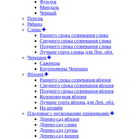
Фундук
Миндаль
Черный
Персик
Рябина
Слива
Раннего срока созревания слива
Среднего срока созревания слива
Позднего срока созревания слива
Лучшие сорта сливы для Лен. обл.
Черешня
Саженцы
Крупномеры Черешни
Яблоня
Раннего срока созревания яблоня
Среднего срока созревания яблоня
Позднего срока созревания яблоня
Колоновидная яблоня
Лучшие сорта яблонь для Лен. обл.
На штамбе
Плодовые с несколькими прививками
Дерево-сад яблоня
Дерево-сад слива
Дерево-сад груша
Дерево-сад вишня