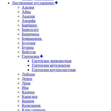
Лиственные кустарники
Азалия
Айва
Акация
Аморфа
Барбарис
Бересклет
Бирючина
Боярышник
Буддлея
Бузина
Вейгела
Гортензия
Гортензия древовидная
Гортензия метельчатая
Гортензия крупнолистная
Дейция
Дерен
Дрок
Ива
Калина
Карагана
Керрия
Кизильник
Клен гиннала