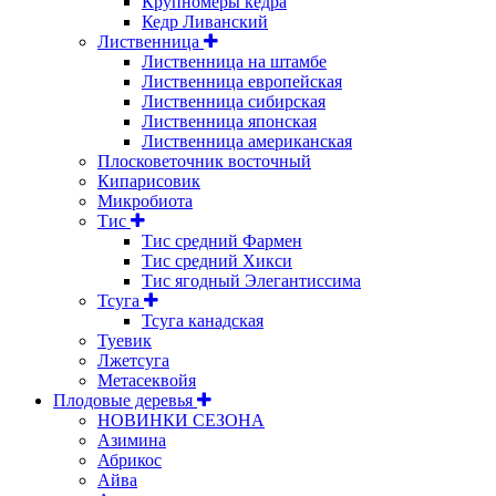
Крупномеры кедра
Кедр Ливанский
Лиственница
Лиственница на штамбе
Лиственница европейская
Лиственница сибирская
Лиственница японская
Лиственница американская
Плосковеточник восточный
Кипарисовик
Микробиота
Тис
Тис средний Фармен
Тис средний Хикси
Тис ягодный Элегантиссима
Тсуга
Тсуга канадская
Туевик
Лжетсуга
Метасеквойя
Плодовые деревья
НОВИНКИ СЕЗОНА
Азимина
Абрикос
Айва