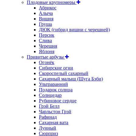
Плодовые крупномеры
Абрикос
Алыча
Вишня
Груша
ДЮК (гибрид вишни с черешней)
Персик
Слива
Черешня
Яблоня
Привитые арбузы
Огонёк
Сибирские огни
Скороспелый сахарный
Сахарный малыш (Шуга Бэби)
Ультраранний
Подарок солнца
Солнцедар
Рубиновое сердце
Грэй Белл
Чарльстон Грэй
Рафинад
Сахарная вата
Лунный
Сюрприз