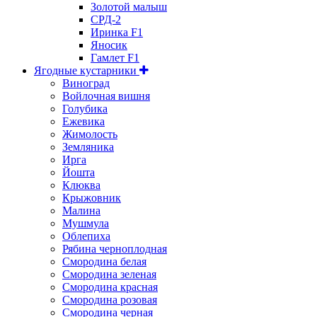
Золотой малыш
СРД-2
Иринка F1
Яносик
Гамлет F1
Ягодные кустарники
Виноград
Войлочная вишня
Голубика
Ежевика
Жимолость
Земляника
Ирга
Йошта
Клюква
Крыжовник
Малина
Мушмула
Облепиха
Рябина черноплодная
Смородина белая
Смородина зеленая
Смородина красная
Смородина розовая
Смородина черная