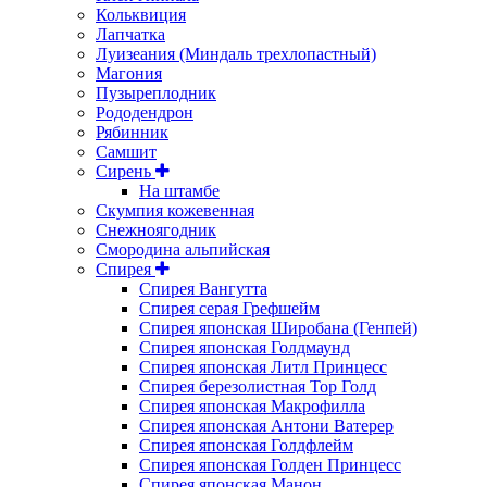
Кольквиция
Лапчатка
Луизеания (Миндаль трехлопастный)
Магония
Пузыреплодник
Рододендрон
Рябинник
Самшит
Сирень
На штамбе
Скумпия кожевенная
Снежноягодник
Смородина альпийская
Спирея
Спирея Вангутта
Спирея серая Грефшейм
Спирея японская Широбана (Генпей)
Спирея японская Голдмаунд
Спирея японская Литл Принцесс
Спирея березолистная Тор Голд
Спирея японская Макрофилла
Спирея японская Антони Ватерер
Спирея японская Голдфлейм
Спирея японская Голден Принцесс
Спирея японская Манон