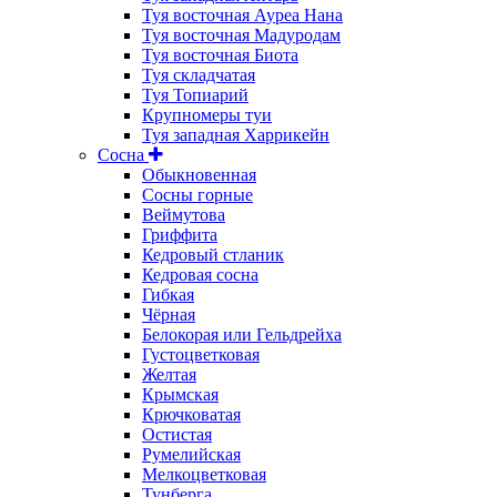
Туя восточная Ауреа Нана
Туя восточная Мадуродам
Туя восточная Биота
Туя складчатая
Туя Топиарий
Крупномеры туи
Туя западная Харрикейн
Сосна
Обыкновенная
Сосны горные
Веймутова
Гриффита
Кедровый стланик
Кедровая сосна
Гибкая
Чёрная
Белокорая или Гельдрейха
Густоцветковая
Желтая
Крымская
Крючковатая
Остистая
Румелийская
Мелкоцветковая
Тунберга