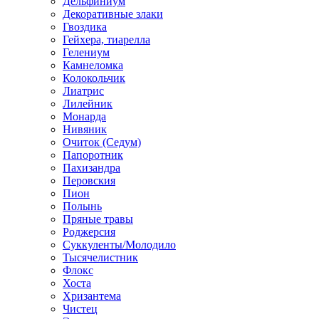
Дельфиниум
Декоративные злаки
Гвоздика
Гейхера, тиарелла
Гелениум
Камнеломка
Колокольчик
Лиатрис
Лилейник
Монарда
Нивяник
Очиток (Седум)
Папоротник
Пахизандра
Перовския
Пион
Полынь
Пряные травы
Роджерсия
Суккуленты/Молодило
Тысячелистник
Флокс
Хоста
Хризантема
Чистец