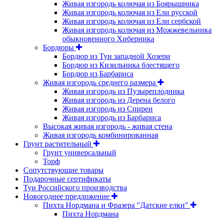
Живая изгородь колючая из Боярышника
Живая изгородь колючая из Ели русской
Живая изгородь колючая из Ели сербской
Живая изгородь колючая из Можжевельника
обыкновенного Хиберника
Бордюры
Бордюр из Туи западной Хозери
Бордюр из Кизильника блестящего
Бордюр из Барбариса
Живая изгородь среднего размера
Живая изгородь из Пузыреплодника
Живая изгородь из Дерена белого
Живая изгородь из Спиреи
Живая изгородь из Барбариса
Высокая живая изгородь - живая стена
Живая изгородь комбинированная
Грунт растительный
Грунт универсальный
Торф
Сопутствующие товары
Подарочные сертификаты
Туи Российского производства
Новогоднее предложение
Пихта Нордмана и Фразера "Датские елки"
Пихта Нордмана