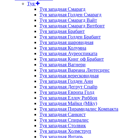
Туя
Туя западная Смарагд
Туя западная Голден Смарагд
Туя западная Смарагд Вайт
Туя западная Смарагд Витбонт
Туя западная Брабант
Туя западная Голден Брабант
Туя западная шаровидная
Туя западная Колумна
Туя западная Ауреоспиката
Туя западная Кинг оф Брабант
Туя западная Вагнери
Туя западная Вареана Лютесценс
Туя западная вересковидная
Туя западная Голден Анн
Туя западная Дегрут Спайр
Туя западная Европа Голд
Туя западная Еллоу Риббон
Туя западная Майки (Miky)
Туя западная Пирамидалис Компакта
Туя западная Санкист
Туя западная Спиралис
Туя западная Столвик
Туя западная Холмструп
Туя западная Янтарь