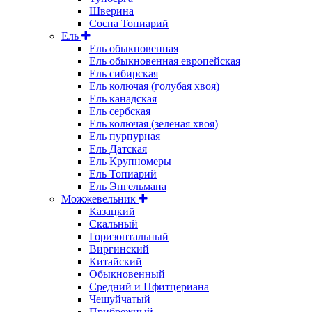
Шверина
Сосна Топиарий
Ель
Ель обыкновенная
Ель обыкновенная европейская
Ель сибирская
Ель колючая (голубая хвоя)
Ель канадская
Ель сербская
Ель колючая (зеленая хвоя)
Ель пурпурная
Ель Датская
Ель Крупномеры
Ель Топиарий
Ель Энгельмана
Можжевельник
Казацкий
Скальный
Горизонтальный
Виргинский
Китайский
Обыкновенный
Средний и Пфитцериана
Чешуйчатый
Прибрежный