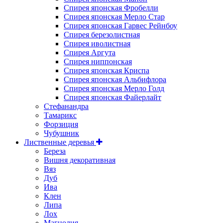
Спирея японская Фробелли
Спирея японская Мерло Стар
Спирея японская Гарвес Рейнбоу
Спирея березолистная
Спирея иволистная
Спирея Аргута
Спирея ниппонская
Спирея японская Криспа
Спирея японская Альбифлора
Спирея японская Мерло Голд
Спирея японская Файерлайт
Стефанандра
Тамарикс
Форзиция
Чубушник
Лиственные деревья
Береза
Вишня декоративная
Вяз
Дуб
Ива
Клен
Липа
Лох
Магнолия