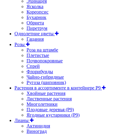
Эхинацея
Ясколка
Кореопсис
Бухарник
Обриета
Пиретрум
Однолетние цветы
Гацания
Розы
Роза на штамбе
Плетистые
Почвопокровные
Спрей
Флорибунды
Чайно-гибридные
Ругоза (шиповник)
Растения в ассортименте в контейнере P9
Хвойные растения
Лиственные растения
Многолетники
Плодовые деревья (Р9)
Ягодные кустарники (Р9)
Лианы
Актинидия
Виноград