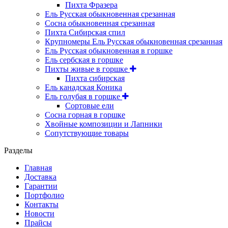
Пихта Фразера
Ель Русская обыкновенная срезанная
Сосна обыкновенная срезанная
Пихта Сибирская спил
Крупномеры Ель Русская обыкновенная срезанная
Ель Русская обыкновенная в горшке
Ель сербская в горшке
Пихты живые в горшке
Пихта сибирская
Ель канадская Коника
Ель голубая в горшке
Сортовые ели
Сосна горная в горшке
Хвойные композиции и Лапники
Сопутствующие товары
Разделы
Главная
Доставка
Гарантии
Портфолио
Контакты
Новости
Прайсы