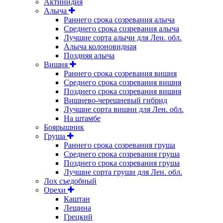
Актинидия
Алыча
Раннего срока созревания алыча
Среднего срока созревания алыча
Лучшие сорта алычи для Лен. обл.
Алыча колоновидная
Поздняя алыча
Вишня
Раннего срока созревания вишня
Среднего срока созревания вишня
Позднего срока созревания вишня
Вишнево-черешневый гибрид
Лучшие сорта вишни для Лен. обл.
На штамбе
Боярышник
Груша
Раннего срока созревания груша
Среднего срока созревания груша
Позднего срока созревания груша
Лучшие сорта груши для Лен. обл.
Лох съедобный
Орехи
Каштан
Лещина
Грецкий