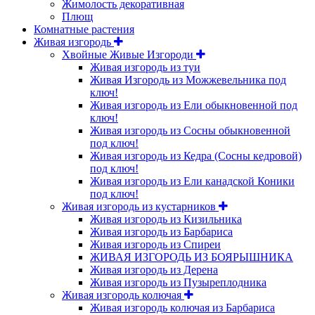
Жимолость декоративная
Плющ
Комнатные растения
Живая изгородь
Хвойные Живые Изгороди
Живая изгородь из туи
Живая Изгородь из Можжевельника под
ключ!
Живая изгородь из Ели обыкновенной под
ключ!
Живая изгородь из Сосны обыкновенной
под ключ!
Живая изгородь из Кедра (Сосны кедровой)
под ключ!
Живая изгородь из Ели канадской Коники
под ключ!
Живая изгородь из кустарников
Живая изгородь из Кизильника
Живая изгородь из Барбариса
Живая изгородь из Спиреи
ЖИВАЯ ИЗГОРОДЬ ИЗ БОЯРЫШНИКА
Живая изгородь из Дерена
Живая изгородь из Пузыреплодника
Живая изгородь колючая
Живая изгородь колючая из Барбариса