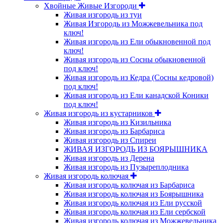
Хвойные Живые Изгороди
Живая изгородь из туи
Живая Изгородь из Можжевельника под
ключ!
Живая изгородь из Ели обыкновенной под
ключ!
Живая изгородь из Сосны обыкновенной
под ключ!
Живая изгородь из Кедра (Сосны кедровой)
под ключ!
Живая изгородь из Ели канадской Коники
под ключ!
Живая изгородь из кустарников
Живая изгородь из Кизильника
Живая изгородь из Барбариса
Живая изгородь из Спиреи
ЖИВАЯ ИЗГОРОДЬ ИЗ БОЯРЫШНИКА
Живая изгородь из Дерена
Живая изгородь из Пузыреплодника
Живая изгородь колючая
Живая изгородь колючая из Барбариса
Живая изгородь колючая из Боярышника
Живая изгородь колючая из Ели русской
Живая изгородь колючая из Ели сербской
Живая изгородь колючая из Можжевельника