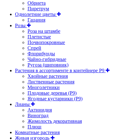
Обриета
Пиретрум
Однолетние цветы
Гацания
Розы
Роза на штамбе
Плетистые
Почвопокровные
Спрей
Флорибунды
Чайно-гибридные
Ругоза (шиповник)
Растения в ассортименте в контейнере P9
Хвойные растения
Лиственные растения
Многолетники
Плодовые деревья (Р9)
Ягодные кустарники (Р9)
Лианы
Актинидия
Виноград
Жимолость декоративная
Плющ
Комнатные растения
Живая изгородь