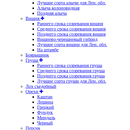
Лучшие сорта алычи для Лен. обл.
Алыча колоновидная
Поздняя алыча
Вишня
Раннего срока созревания вишня
Среднего срока созревания вишня
Позднего срока созревания вишня
Вишнево-черешневый гибрид
Лучшие сорта вишни для Лен. обл.
На штамбе
Боярышник
Груша
Раннего срока созревания груша
Среднего срока созревания груша
Позднего срока созревания груша
Лучшие сорта груши для Лен. обл.
Лох съедобный
Орехи
Каштан
Лещина
Грецкий
Фундук
Миндаль
Черный
Персик