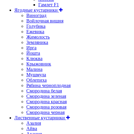
Гамлет F1
Ягодные кустарники
Виноград
Войлочная вишня
Голубика
Ежевика
Жимолость
Земляника
Ирга
Йошта
Клюква
Крыжовник
Малина
Мушмула
Облепиха
Рябина черноплодная
Смородина белая
Смородина зеленая
Смородина красная
Смородина розовая
Смородина черная
Лиственные кустарники
Азалия
Айва
Акация