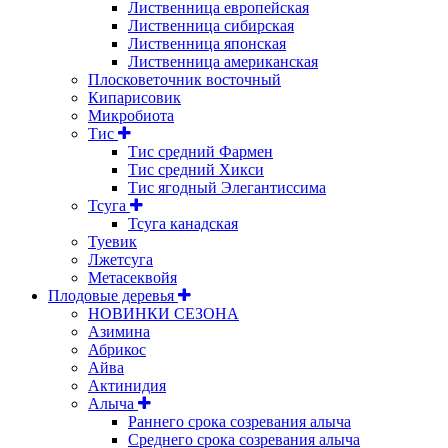
Лиственница европейская
Лиственница сибирская
Лиственница японская
Лиственница американская
Плосковеточник восточный
Кипарисовик
Микробиота
Тис
Тис средний Фармен
Тис средний Хикси
Тис ягодный Элегантиссима
Тсуга
Тсуга канадская
Туевик
Лжетсуга
Метасеквойя
Плодовые деревья
НОВИНКИ СЕЗОНА
Азимина
Абрикос
Айва
Актинидия
Алыча
Раннего срока созревания алыча
Среднего срока созревания алыча