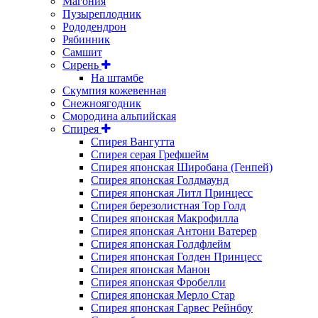
Магония
Пузыреплодник
Рододендрон
Рябинник
Самшит
Сирень
На штамбе
Скумпия кожевенная
Снежноягодник
Смородина альпийская
Спирея
Спирея Вангутта
Спирея серая Грефшейм
Спирея японская Широбана (Генпей)
Спирея японская Голдмаунд
Спирея японская Литл Принцесс
Спирея березолистная Тор Голд
Спирея японская Макрофилла
Спирея японская Антони Ватерер
Спирея японская Голдфлейм
Спирея японская Голден Принцесс
Спирея японская Манон
Спирея японская Фробелли
Спирея японская Мерло Стар
Спирея японская Гарвес Рейнбоу