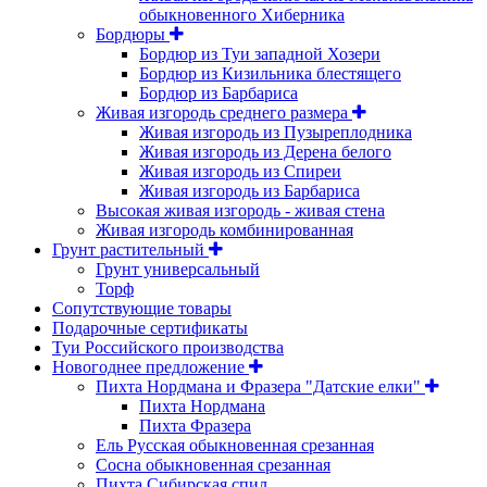
обыкновенного Хиберника
Бордюры
Бордюр из Туи западной Хозери
Бордюр из Кизильника блестящего
Бордюр из Барбариса
Живая изгородь среднего размера
Живая изгородь из Пузыреплодника
Живая изгородь из Дерена белого
Живая изгородь из Спиреи
Живая изгородь из Барбариса
Высокая живая изгородь - живая стена
Живая изгородь комбинированная
Грунт растительный
Грунт универсальный
Торф
Сопутствующие товары
Подарочные сертификаты
Туи Российского производства
Новогоднее предложение
Пихта Нордмана и Фразера "Датские елки"
Пихта Нордмана
Пихта Фразера
Ель Русская обыкновенная срезанная
Сосна обыкновенная срезанная
Пихта Сибирская спил