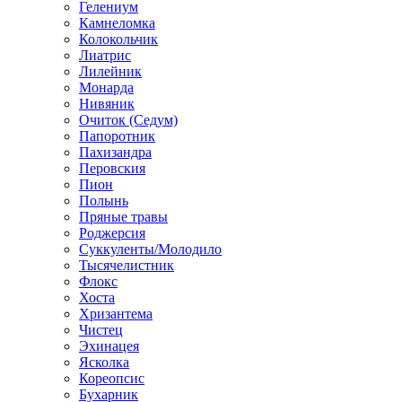
Гелениум
Камнеломка
Колокольчик
Лиатрис
Лилейник
Монарда
Нивяник
Очиток (Седум)
Папоротник
Пахизандра
Перовския
Пион
Полынь
Пряные травы
Роджерсия
Суккуленты/Молодило
Тысячелистник
Флокс
Хоста
Хризантема
Чистец
Эхинацея
Ясколка
Кореопсис
Бухарник