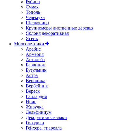
Рябина
Сумах
Тополь
Черемуха
Шелковица
Крупномеры лиственные деревья
Яблоня декоративная
Ясень
Многолетники
Арабис
Армерия
Астильбa
Барвинок
Бузульник
Астра
Вероника
Вербейник
Вереск
Гайлардия
Ирис
Живучка
Дельфиниум
Декоративные злаки
Гвоздика
Гейхера, тиарелла