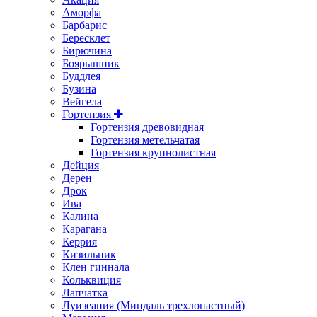
Аморфа
Барбарис
Бересклет
Бирючина
Боярышник
Буддлея
Бузина
Вейгела
Гортензия
Гортензия древовидная
Гортензия метельчатая
Гортензия крупнолистная
Дейция
Дерен
Дрок
Ива
Калина
Карагана
Керрия
Кизильник
Клен гиннала
Кольквиция
Лапчатка
Луизеания (Миндаль трехлопастный)