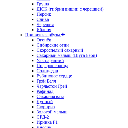
Груша
ДЮК (гибрид вишни с черешней)
Персик
Слива
Черешня
Яблоня
Привитые арбузы
Огонёк
Сибирские огни
Скороспелый сахарный
Сахарный малыш (Шуга Бэби)
Ультраранний
Подарок солнца
Солнцедар
Рубиновое сердце
Грэй Белл
Чарльстон Грэй
Рафинад
Сахарная вата
Лунный
Сюрприз
Золотой малыш
СРД-2
Иринка F1
Яносик