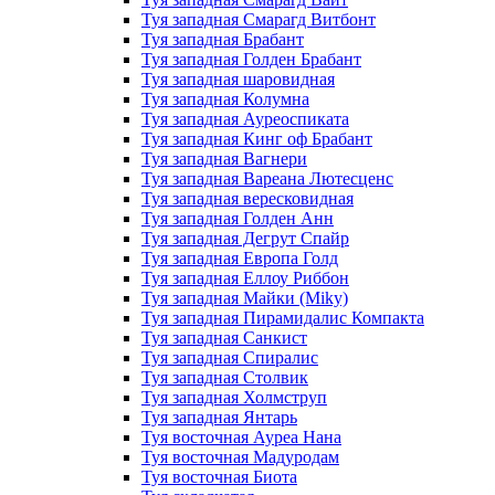
Туя западная Смарагд Витбонт
Туя западная Брабант
Туя западная Голден Брабант
Туя западная шаровидная
Туя западная Колумна
Туя западная Ауреоспиката
Туя западная Кинг оф Брабант
Туя западная Вагнери
Туя западная Вареана Лютесценс
Туя западная вересковидная
Туя западная Голден Анн
Туя западная Дегрут Спайр
Туя западная Европа Голд
Туя западная Еллоу Риббон
Туя западная Майки (Miky)
Туя западная Пирамидалис Компакта
Туя западная Санкист
Туя западная Спиралис
Туя западная Столвик
Туя западная Холмструп
Туя западная Янтарь
Туя восточная Ауреа Нана
Туя восточная Мадуродам
Туя восточная Биота