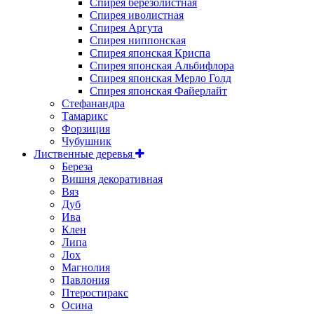
Спирея березолистная
Спирея иволистная
Спирея Аргута
Спирея ниппонская
Спирея японская Криспа
Спирея японская Альбифлора
Спирея японская Мерло Голд
Спирея японская Файерлайт
Стефанандра
Тамарикс
Форзиция
Чубушник
Лиственные деревья
Береза
Вишня декоративная
Вяз
Дуб
Ива
Клен
Липа
Лох
Магнолия
Павлония
Птеростиракс
Осина