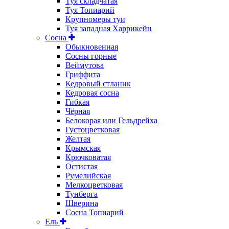
Туя складчатая
Туя Топиарий
Крупномеры туи
Туя западная Харрикейн
Сосна
Обыкновенная
Сосны горные
Веймутова
Гриффита
Кедровый стланик
Кедровая сосна
Гибкая
Чёрная
Белокорая или Гельдрейха
Густоцветковая
Желтая
Крымская
Крючковатая
Остистая
Румелийская
Мелкоцветковая
Тунберга
Шверина
Сосна Топиарий
Ель