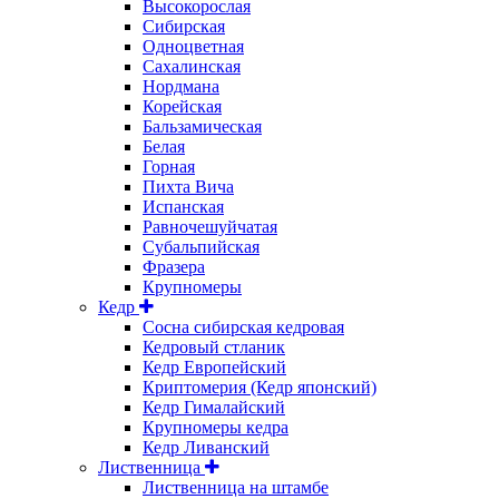
Высокорослая
Сибирская
Одноцветная
Сахалинская
Нордмана
Корейская
Бальзамическая
Белая
Горная
Пихта Вича
Испанская
Равночешуйчатая
Субальпийская
Фразера
Крупномеры
Кедр
Сосна сибирская кедровая
Кедровый стланик
Кедр Европейский
Криптомерия (Кедр японский)
Кедр Гималайский
Крупномеры кедра
Кедр Ливанский
Лиственница
Лиственница на штамбе