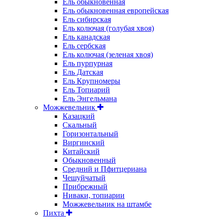
Ель обыкновенная
Ель обыкновенная европейская
Ель сибирская
Ель колючая (голубая хвоя)
Ель канадская
Ель сербская
Ель колючая (зеленая хвоя)
Ель пурпурная
Ель Датская
Ель Крупномеры
Ель Топиарий
Ель Энгельмана
Можжевельник
Казацкий
Скальный
Горизонтальный
Виргинский
Китайский
Обыкновенный
Средний и Пфитцериана
Чешуйчатый
Прибрежный
Ниваки, топиарии
Можжевельник на штамбе
Пихта