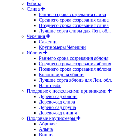
Рябина
Слива
Раннего срока созревания слива
Среднего срока созревания слива
Позднего срока созревания слива
Лучшие сорта сливы для Лен. обл.
Черешня
Саженцы
Крупномеры Черешни
Яблоня
Раннего срока созревания яблоня
Среднего срока созревания яблоня
Позднего срока созревания яблоня
Колоновидная яблоня
Лучшие сорта яблонь для Лен. обл.
На штамбе
Плодовые с несколькими прививками
Дерево-сад яблоня
Дерево-сад слива
Дерево-сад груша
Дерево-сад вишня
Плодовые крупномеры
Абрикос
Алыча
Вишня