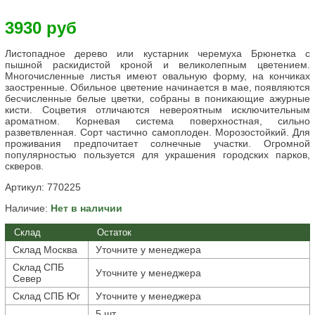
3930 руб
Листопадное дерево или кустарник черемуха Брюнетка с
пышной раскидистой кроной и великолепным цветением.
Многочисленные листья имеют овальную форму, на кончиках
заостренные. Обильное цветение начинается в мае, появляются
бесчисленные белые цветки, собраны в поникающие ажурные
кисти. Соцветия отличаются невероятным исключительным
ароматном. Корневая система поверхностная, сильно
разветвленная. Сорт частично самоплоден. Морозостойкий. Для
проживания предпочитает солнечные участки. Огромной
популярностью пользуется для украшения городских парков,
скверов.
Артикул:
770225
Наличие:
Нет в наличии
Склад
Остаток
Склад Москва
Уточните у менеджера
Склад СПБ
Уточните у менеджера
Север
Склад СПБ Юг
Уточните у менеджера
5 шт