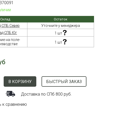
370091
аличии
Склад
Остаток
д СПБ Север
Уточните у менеджера
ад СПБ Юг
1 шт
ие на поле-
1 шт
изводстве
уб
В КОРЗИНУ
БЫСТРЫЙ ЗАКАЗ
Доставка по СПб 800 руб.
ь к сравнению