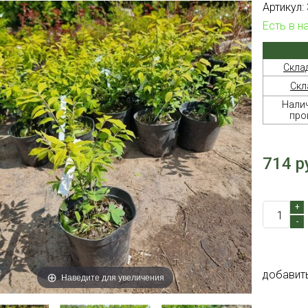
Артикул:
Есть в н
Скла
Скл
Налич
про
714 р
+
-
добавит
Наведите для увеличения