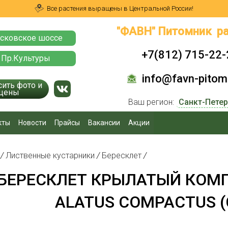
Все растения выращены в Центральной России!
"ФАВН" Питомник ра
сковское шоссе
+7(812) 715-22-
 Пр.Культуры
info@favn-pitomn
сить фото и
цены
Ваш регион:
кты
Новости
Прайсы
Вакансии
Акции
я
/
Лиственные кустарники
/
Бересклет
/
БЕРЕСКЛЕТ КРЫЛАТЫЙ КОМП
ALATUS COMPACTUS (С