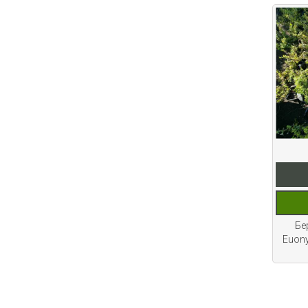
качественные
растения и украсить
свой сад! Всех ждём
в нашем питомнике!
ЧИТАТЬ ДАЛЕЕ
Бе
АКЦИЯ ТУИ БРАБАНТ
Euony
Опубликовано: 07.08.2025
Добрый день, дорогие
подписчики!
У нас началась
СУПЕР