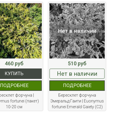
Нет в наличии
460 руб
510 руб
Нет в наличии
КУПИТЬ
ПОДРОБНЕЕ
ПОДРОБНЕЕ
ресклет форчуна |
Бересклет форчуна
mus fortunei (пакет)
Эмеральд Гаити | Euonymus
10-20 см
fortunei Emerald Gaiety (С2)