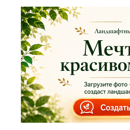
АКЦИЯ!
Скидка 20%
на
все
туи западные
Брабант
в наличии на
нашей площадке!