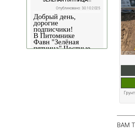
Опубликовано: 30.10.2025
Добрый день,
дорогие
подписчики!
В Питомнике
Фавн
"Зелёная
пятница".
Честные
скидки!
— 30%
на
весь ассортимент в
наличии на наших
площадках!
Сроки проведения
акции: с
29.10 2025 -
Грун
04.11.2025
!!! Цены
на сайте и на
площадке указаны
БЕЗ учёта скидки
!!!
ВАМ 
Успейте приобрести