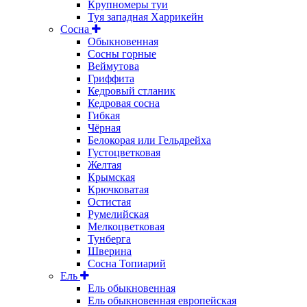
Крупномеры туи
Туя западная Харрикейн
Сосна
Обыкновенная
Сосны горные
Веймутова
Гриффита
Кедровый стланик
Кедровая сосна
Гибкая
Чёрная
Белокорая или Гельдрейха
Густоцветковая
Желтая
Крымская
Крючковатая
Остистая
Румелийская
Мелкоцветковая
Тунберга
Шверина
Сосна Топиарий
Ель
Ель обыкновенная
Ель обыкновенная европейская