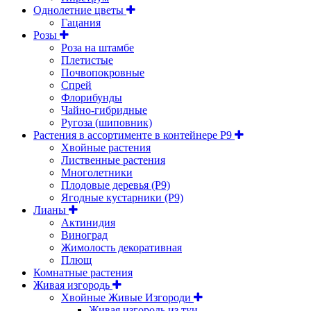
Однолетние цветы
Гацания
Розы
Роза на штамбе
Плетистые
Почвопокровные
Спрей
Флорибунды
Чайно-гибридные
Ругоза (шиповник)
Растения в ассортименте в контейнере P9
Хвойные растения
Лиственные растения
Многолетники
Плодовые деревья (Р9)
Ягодные кустарники (Р9)
Лианы
Актинидия
Виноград
Жимолость декоративная
Плющ
Комнатные растения
Живая изгородь
Хвойные Живые Изгороди
Живая изгородь из туи