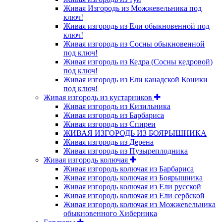
Живая Изгородь из Можжевельника под
ключ!
Живая изгородь из Ели обыкновенной под
ключ!
Живая изгородь из Сосны обыкновенной
под ключ!
Живая изгородь из Кедра (Сосны кедровой)
под ключ!
Живая изгородь из Ели канадской Коники
под ключ!
Живая изгородь из кустарников
Живая изгородь из Кизильника
Живая изгородь из Барбариса
Живая изгородь из Спиреи
ЖИВАЯ ИЗГОРОДЬ ИЗ БОЯРЫШНИКА
Живая изгородь из Дерена
Живая изгородь из Пузыреплодника
Живая изгородь колючая
Живая изгородь колючая из Барбариса
Живая изгородь колючая из Боярышника
Живая изгородь колючая из Ели русской
Живая изгородь колючая из Ели сербской
Живая изгородь колючая из Можжевельника
обыкновенного Хиберника