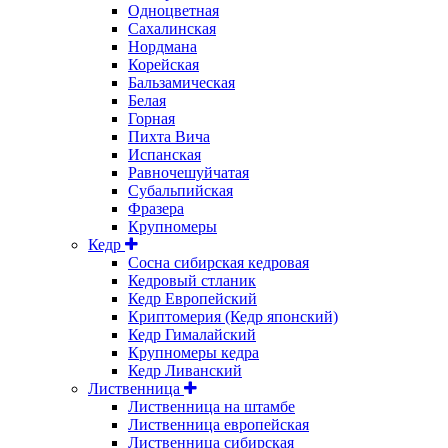
Одноцветная
Сахалинская
Нордмана
Корейская
Бальзамическая
Белая
Горная
Пихта Вича
Испанская
Равночешуйчатая
Субальпийская
Фразера
Крупномеры
Кедр
Сосна сибирская кедровая
Кедровый стланик
Кедр Европейский
Криптомерия (Кедр японский)
Кедр Гималайский
Крупномеры кедра
Кедр Ливанский
Лиственница
Лиственница на штамбе
Лиственница европейская
Лиственница сибирская