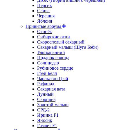
ДЮК (гибрид вишни с черешней)
Персик
Слива
Черешня
Яблоня
Привитые арбузы
Огонёк
Сибирские огни
Скороспелый сахарный
Сахарный малыш (Шуга Бэби)
Ультраранний
Подарок солнца
Солнцедар
Рубиновое сердце
Грэй Белл
Чарльстон Грэй
Рафинад
Сахарная вата
Лунный
Сюрприз
Золотой малыш
СРД-2
Иринка F1
Яносик
Гамлет F1