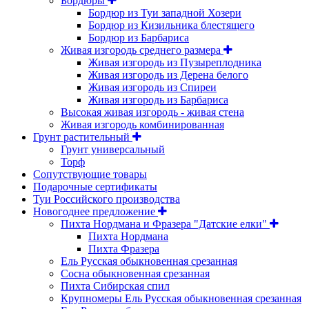
Бордюры
Бордюр из Туи западной Хозери
Бордюр из Кизильника блестящего
Бордюр из Барбариса
Живая изгородь среднего размера
Живая изгородь из Пузыреплодника
Живая изгородь из Дерена белого
Живая изгородь из Спиреи
Живая изгородь из Барбариса
Высокая живая изгородь - живая стена
Живая изгородь комбинированная
Грунт растительный
Грунт универсальный
Торф
Сопутствующие товары
Подарочные сертификаты
Туи Российского производства
Новогоднее предложение
Пихта Нордмана и Фразера "Датские елки"
Пихта Нордмана
Пихта Фразера
Ель Русская обыкновенная срезанная
Сосна обыкновенная срезанная
Пихта Сибирская спил
Крупномеры Ель Русская обыкновенная срезанная