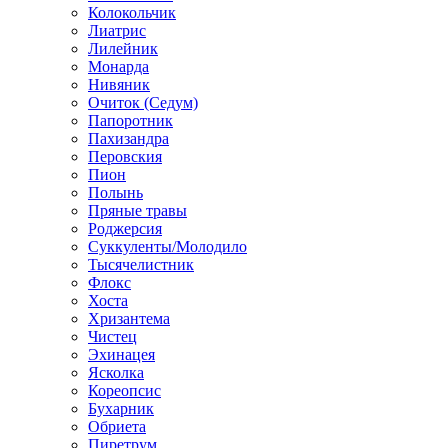
Колокольчик
Лиатрис
Лилейник
Монарда
Нивяник
Очиток (Седум)
Папоротник
Пахизандра
Перовския
Пион
Полынь
Пряные травы
Роджерсия
Суккуленты/Молодило
Тысячелистник
Флокс
Хоста
Хризантема
Чистец
Эхинацея
Ясколка
Кореопсис
Бухарник
Обриета
Пиретрум