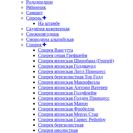
Рододендрон
Рябинник
Самшит
Сирень
На штамбе
Скумпия кожевенная
Снежноягодник
Смородина альпийская
Спирея
Спирея Вангутта
Спирея серая Грефшейм
Спирея японская Широбана (Генпей)
Спирея японская Голдмаунд
Спирея японская Литл Принцесс
Спирея березолистная Тор Голд
Спирея японская Макрофилла
Спирея японская Антони Ватерер
Спирея японская Голдфлейм
Спирея японская Голден Принцесс
Спирея японская Манон
Спирея японская Фробелли
Спирея японская Мерло Стар
Спирея японская Гарвес Рейнбоу
Спирея березолистная
Спирея иволистная