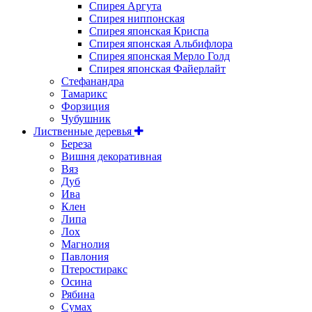
Спирея Аргута
Спирея ниппонская
Спирея японская Криспа
Спирея японская Альбифлора
Спирея японская Мерло Голд
Спирея японская Файерлайт
Стефанандра
Тамарикс
Форзиция
Чубушник
Лиственные деревья
Береза
Вишня декоративная
Вяз
Дуб
Ива
Клен
Липа
Лох
Магнолия
Павлония
Птеростиракс
Осина
Рябина
Сумах