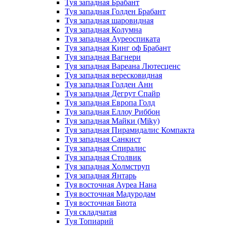
Туя западная Брабант
Туя западная Голден Брабант
Туя западная шаровидная
Туя западная Колумна
Туя западная Ауреоспиката
Туя западная Кинг оф Брабант
Туя западная Вагнери
Туя западная Вареана Лютесценс
Туя западная вересковидная
Туя западная Голден Анн
Туя западная Дегрут Спайр
Туя западная Европа Голд
Туя западная Еллоу Риббон
Туя западная Майки (Miky)
Туя западная Пирамидалис Компакта
Туя западная Санкист
Туя западная Спиралис
Туя западная Столвик
Туя западная Холмструп
Туя западная Янтарь
Туя восточная Ауреа Нана
Туя восточная Мадуродам
Туя восточная Биота
Туя складчатая
Туя Топиарий