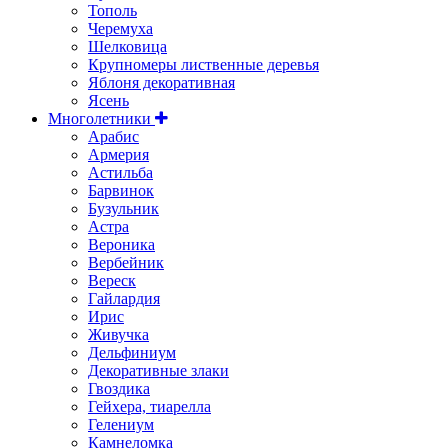
Тополь
Черемуха
Шелковица
Крупномеры лиственные деревья
Яблоня декоративная
Ясень
Многолетники
Арабис
Армерия
Астильбa
Барвинок
Бузульник
Астра
Вероника
Вербейник
Вереск
Гайлардия
Ирис
Живучка
Дельфиниум
Декоративные злаки
Гвоздика
Гейхера, тиарелла
Гелениум
Камнеломка