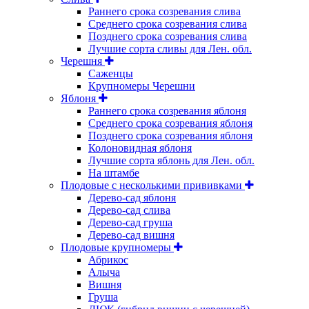
Раннего срока созревания слива
Среднего срока созревания слива
Позднего срока созревания слива
Лучшие сорта сливы для Лен. обл.
Черешня
Саженцы
Крупномеры Черешни
Яблоня
Раннего срока созревания яблоня
Среднего срока созревания яблоня
Позднего срока созревания яблоня
Колоновидная яблоня
Лучшие сорта яблонь для Лен. обл.
На штамбе
Плодовые с несколькими прививками
Дерево-сад яблоня
Дерево-сад слива
Дерево-сад груша
Дерево-сад вишня
Плодовые крупномеры
Абрикос
Алыча
Вишня
Груша