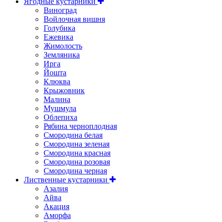
Ягодные кустарники
Виноград
Войлочная вишня
Голубика
Ежевика
Жимолость
Земляника
Ирга
Йошта
Клюква
Крыжовник
Малина
Мушмула
Облепиха
Рябина черноплодная
Смородина белая
Смородина зеленая
Смородина красная
Смородина розовая
Смородина черная
Лиственные кустарники
Азалия
Айва
Акация
Аморфа