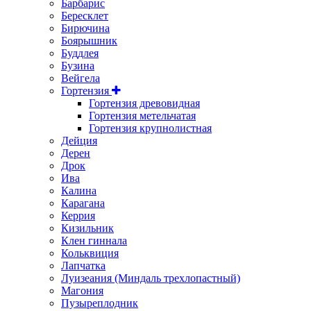
Барбарис
Бересклет
Бирючина
Боярышник
Буддлея
Бузина
Вейгела
Гортензия
Гортензия древовидная
Гортензия метельчатая
Гортензия крупнолистная
Дейция
Дерен
Дрок
Ива
Калина
Карагана
Керрия
Кизильник
Клен гиннала
Кольквиция
Лапчатка
Луизеания (Миндаль трехлопастный)
Магония
Пузыреплодник