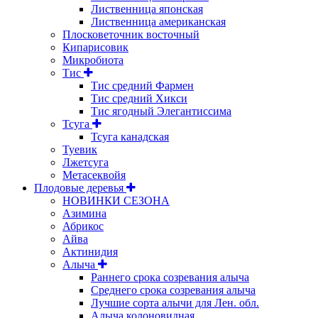
Лиственница японская
Лиственница американская
Плосковеточник восточный
Кипарисовик
Микробиота
Тис
Тис средний Фармен
Тис средний Хикси
Тис ягодный Элегантиссима
Тсуга
Тсуга канадская
Туевик
Лжетсуга
Метасеквойя
Плодовые деревья
НОВИНКИ СЕЗОНА
Азимина
Абрикос
Айва
Актинидия
Алыча
Раннего срока созревания алыча
Среднего срока созревания алыча
Лучшие сорта алычи для Лен. обл.
Алыча колоновидная