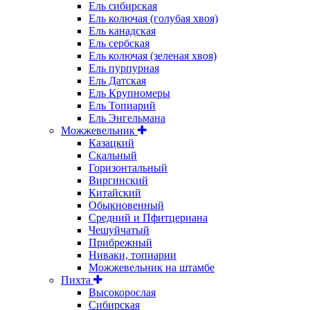
Ель сибирская
Ель колючая (голубая хвоя)
Ель канадская
Ель сербская
Ель колючая (зеленая хвоя)
Ель пурпурная
Ель Датская
Ель Крупномеры
Ель Топиарий
Ель Энгельмана
Можжевельник
Казацкий
Скальный
Горизонтальный
Виргинский
Китайский
Обыкновенный
Средний и Пфитцериана
Чешуйчатый
Прибрежный
Ниваки, топиарии
Можжевельник на штамбе
Пихта
Высокорослая
Сибирская