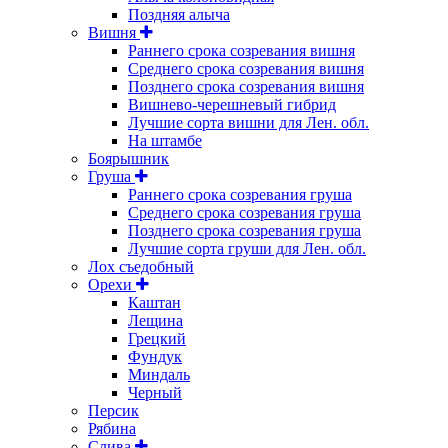
Поздняя алыча
Вишня
Раннего срока созревания вишня
Среднего срока созревания вишня
Позднего срока созревания вишня
Вишнево-черешневый гибрид
Лучшие сорта вишни для Лен. обл.
На штамбе
Боярышник
Груша
Раннего срока созревания груша
Среднего срока созревания груша
Позднего срока созревания груша
Лучшие сорта груши для Лен. обл.
Лох съедобный
Орехи
Каштан
Лещина
Грецкий
Фундук
Миндаль
Черный
Персик
Рябина
Слива