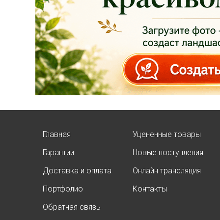
качественные
растения и украсить
свой сад! Всех ждём
в нашем питомнике!
ЧИТАТЬ ДАЛЕЕ
Главная
Уцененные товары
Гарантии
Новые поступления
АКЦИЯ ТУИ БРАБАНТ
Доставка и оплата
Онлайн трансляция
Опубликовано: 07.08.2025
Портфолио
Контакты
Добрый день, дорогие
подписчики!
Обратная связь
У нас началась
СУПЕР