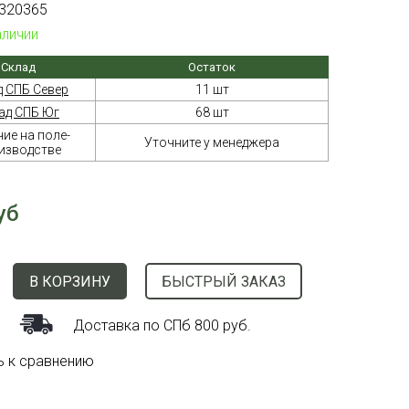
320365
аличии
Склад
Остаток
д СПБ Север
11 шт
ад СПБ Юг
68 шт
ие на поле-
Уточните у менеджера
изводстве
уб
В КОРЗИНУ
БЫСТРЫЙ ЗАКАЗ
Доставка по СПб 800 руб.
ь к сравнению