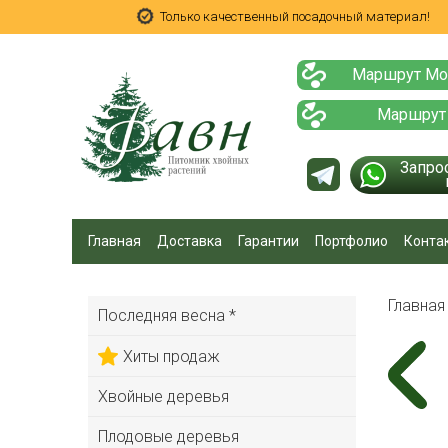
Только качественный посадочный материал!
Маршрут Мо
Маршрут
Запро
Главная
Доставка
Гарантии
Портфолио
Конта
Главна
Последняя весна *
Хиты продаж
Хвойные деревья
Плодовые деревья