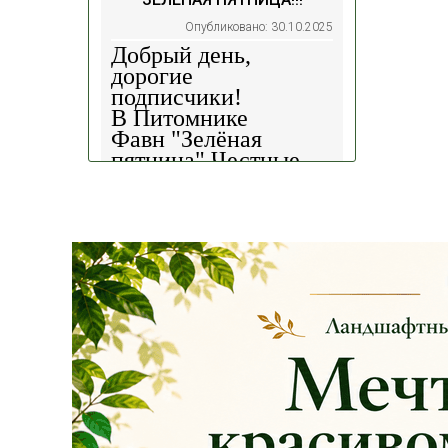
Опубликовано: 30.10.2025
Добрый день,
дорогие
подписчики!
В Питомнике
Фавн
"Зелёная
пятница".
Честные
скидки!
— 30%
на
весь ассортимент в
наличии на наших
площадках!
Сроки проведения
акции: с
29.10 2025 -
04.11.2025
!!! Цены
на сайте и на
площадке указаны
БЕЗ учёта скидки
!!!
Успейте приобрести