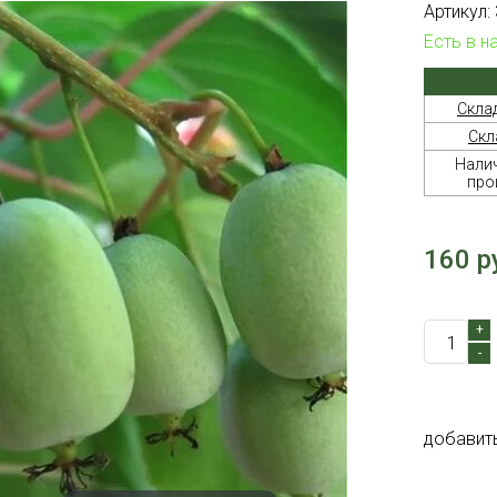
Артикул:
Есть в н
Скла
Скл
Налич
про
160 р
+
-
добавит