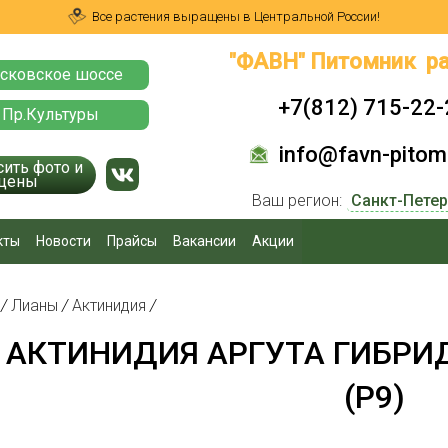
Все растения выращены в Центральной России!
"ФАВН" Питомник ра
сковское шоссе
+7(812) 715-22-
 Пр.Культуры
info@favn-pitomn
сить фото и
цены
Ваш регион:
кты
Новости
Прайсы
Вакансии
Акции
я
/
Лианы
/
Актинидия
/
АКТИНИДИЯ АРГУТА ГИБРИ
(Р9)