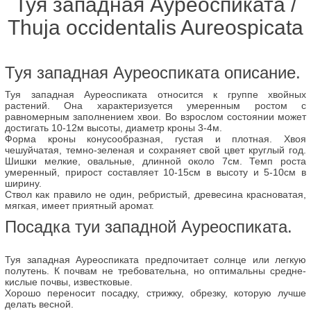
Туя западная Ауреоспиката /
Thuja occidentalis Aureospicata
Туя западная Ауреоспиката описание.
Туя западная Ауреоспиката относится к группе хвойных
растений. Она характеризуется умеренным ростом с
равномерным заполнением хвои. Во взрослом состоянии может
достигать 10-12м высоты, диаметр кроны 3-4м.
Форма кроны конусообразная, густая и плотная. Хвоя
чешуйчатая, темно-зеленая и сохраняет свой цвет круглый год.
Шишки мелкие, овальные, длинной около 7см. Темп роста
умеренный, прирост составляет 10-15см в высоту и 5-10см в
ширину.
Ствол как правило не один, ребристый, древесина красноватая,
мягкая, имеет приятный аромат.
Посадка туи западной Ауреоспиката.
Туя западная Ауреоспиката предпочитает солнце или легкую
полутень. К почвам не требовательна, но оптимальны средне-
кислые почвы, известковые.
Хорошо переносит посадку, стрижку, обрезку, которую лучше
делать весной.