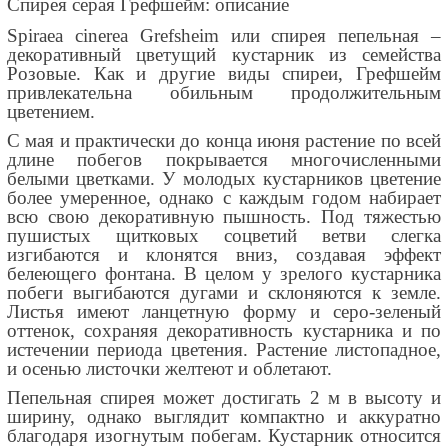
Спирея серая Грефшейм: описание
Spiraea cinerea Grefsheim или спирея пепельная –
декоративный цветущий кустарник из семейства
Розовые. Как и другие виды спиреи, Грефшейм
привлекательна обильным продолжительным
цветением.
С мая и практически до конца июня растение по всей
длине побегов покрывается многочисленными
белыми цветками. У молодых кустарников цветение
более умеренное, однако с каждым годом набирает
всю свою декоративную пышность. Под тяжестью
пушистых щитковых соцветий ветви слегка
изгибаются и клонятся вниз, создавая эффект
белеющего фонтана. В целом у зрелого кустарника
побеги выгибаются дугами и склоняются к земле.
Листья имеют ланцетную форму и серо-зеленый
оттенок, сохраняя декоративность кустарника и по
истечении периода цветения. Растение листопадное,
и осенью листочки желтеют и облетают.
Пепельная спирея может достигать 2 м в высоту и
ширину, однако выглядит компактно и аккуратно
благодаря изогнутым побегам. Кустарник относится