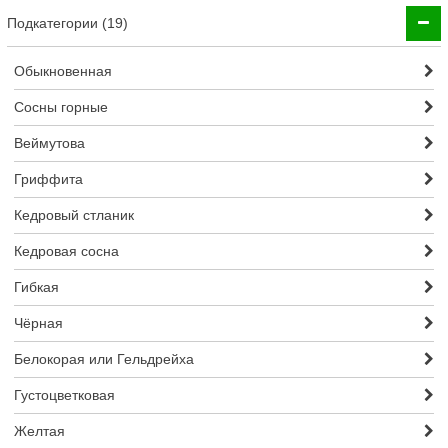
Подкатегории (19)
Обыкновенная
Сосны горные
Веймутова
Гриффита
Кедровый стланик
Кедровая сосна
Гибкая
Чёрная
Белокорая или Гельдрейха
Густоцветковая
Желтая