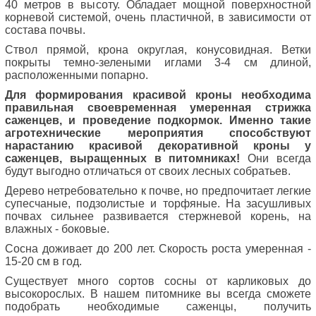
40 метров в высоту. Обладает мощной поверхностной
корневой системой, очень пластичной, в зависимости от
состава почвы.
Ствол прямой, крона округлая, конусовидная. Ветки
покрыты темно-зелеными иглами 3-4 см длиной,
расположенными попарно.
Для формирования красивой кроны необходима
правильная своевременная умеренная стрижка
саженцев, и проведение подкормок. Именно такие
агротехнические мероприятия способствуют
нарастанию красивой декоративной кроны у
саженцев, выращенных в питомниках!
Они всегда
будут выгодно отличаться от своих лесных собратьев.
Дерево нетребовательно к почве, но предпочитает легкие
супесчаные, подзолистые и торфяные. На засушливых
почвах сильнее развивается стержневой корень, на
влажных - боковые.
Сосна доживает до 200 лет. Скорость роста умеренная -
15-20 см в год.
Существует много сортов сосны от карликовых до
высокорослых. В нашем питомнике вы всегда сможете
подобрать необходимые саженцы, получить