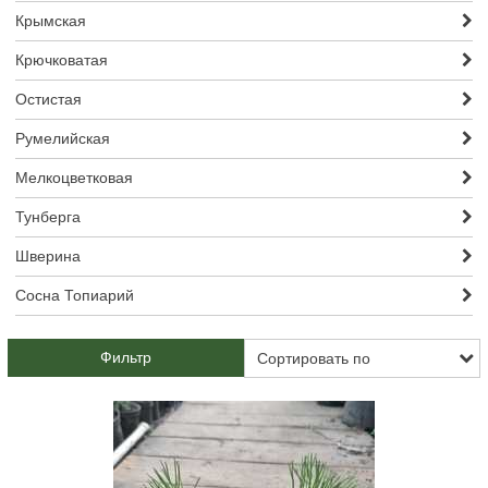
Крымская
Крючковатая
Остистая
Румелийская
Мелкоцветковая
Тунберга
Шверина
Сосна Топиарий
Фильтр