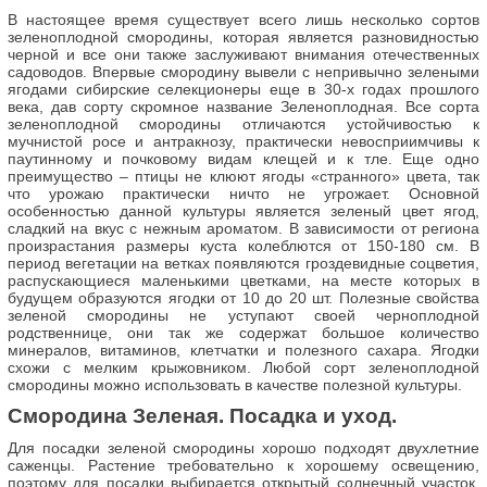
В настоящее время существует всего лишь несколько сортов
зеленоплодной смородины, которая является разновидностью
черной и все они также заслуживают внимания отечественных
садоводов. Впервые смородину вывели с непривычно зелеными
ягодами сибирские селекционеры еще в 30-х годах прошлого
века, дав сорту скромное название Зеленоплодная. Все сорта
зеленоплодной смородины отличаются устойчивостью к
мучнистой росе и антракнозу, практически невосприимчивы к
паутинному и почковому видам клещей и к тле. Еще одно
преимущество – птицы не клюют ягоды «странного» цвета, так
что урожаю практически ничто не угрожает. Основной
особенностью данной культуры является зеленый цвет ягод,
сладкий на вкус с нежным ароматом. В зависимости от региона
произрастания размеры куста колеблются от 150-180 см. В
период вегетации на ветках появляются гроздевидные соцветия,
распускающиеся маленькими цветками, на месте которых в
будущем образуются ягодки от 10 до 20 шт. Полезные свойства
зеленой смородины не уступают своей черноплодной
родственнице, они так же содержат большое количество
минералов, витаминов, клетчатки и полезного сахара. Ягодки
схожи с мелким крыжовником. Любой сорт зеленоплодной
смородины можно использовать в качестве полезной культуры.
Смородина Зеленая. Посадка и уход.
Для посадки зеленой смородины хорошо подходят двухлетние
саженцы. Растение требовательно к хорошему освещению,
поэтому для посадки выбирается открытый солнечный участок.