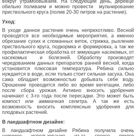
вокруг утрамбовываем. На следующий день, деревце
обильно поливаем и можно провести
мульчирование
приствольного круга (полив 20-30 литров на растение).
Уход:
В уходе данное растение очень неприхотливо. Весной
проводятся все необходимые мероприятия, а именно
обрезание сухих и сломанных веток, стрижка, рыхление
приствольного круга, подкормка и формировка, а так же
профилактическая обработка от зимующих насекомых, от
насекомых
и болезней. Обработку производят
чередованием данных препаратов ранней весной, когда
установится плюсовая температура. Рябина сильно
нуждается в воде, если только стоит сильная засуха. Она
сама обладает возможностью добывать себе воду.
Орошение проводится либо во время вегетации, либо
после сбора урожая. Активно вносить удобрения
начинают с 3-го года после пересадки. Это может быть
компост или аммиачная селитра. А так же есть
возможность вносить комплексные удобрения для
плодовых растений.
В ландшафтном дизайне:
В ландшафтном дизайне Рябина получила очень
широкое использование из-за своего яркого