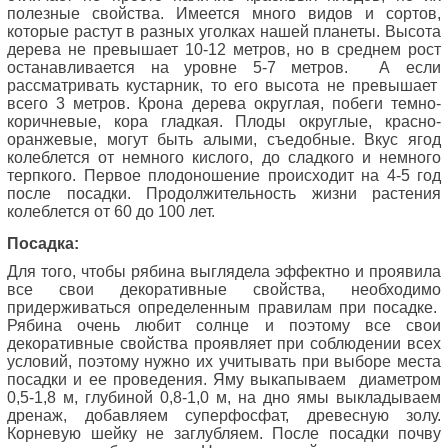
полезные свойства. Имеется много видов и сортов,
которые растут в разных уголках нашей планеты. Высота
дерева
не превышает 10-12 метров, но в среднем рост
останавливается на уровне 5-7 метров.
А если
рассматривать кустарник, то его высота не превышает
всего 3 метров. Крона дерева округлая, побеги темно-
коричневые, кора гладкая. Плоды округлые, красно-
оранжевые, могут быть алыми, съедобные. Вкус ягод
колеблется от немного кислого, до сладкого и немного
терпкого. Первое плодоношение происходит на 4-5 год
после посадки. Продолжительность жизни растения
колеблется от 60 до 100 лет.
Посадка:
Для того, чтобы рябина выглядела эффектно и проявила
все свои декоративные свойства, необходимо
придерживаться определенным правилам при посадке.
Рябина очень любит солнце и поэтому все свои
декоративные свойства проявляет при соблюдении всех
условий, поэтому нужно их учитывать при выборе места
посадки и ее проведения. Яму выкапываем
диаметром
0,5-1,8 м, глубиной 0,8-1,0 м, на дно ямы выкладываем
дренаж, добавляем суперфосфат, древесную золу.
Корневую шейку не заглубляем. После посадки почву