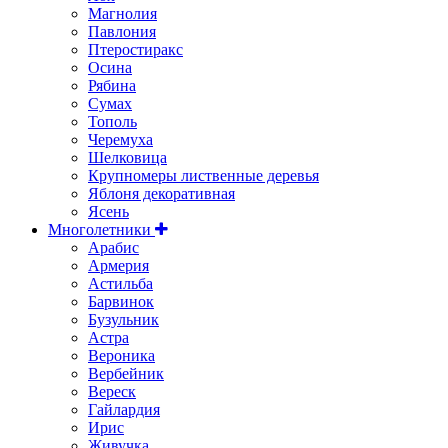
Магнолия
Павлония
Птеростиракс
Осина
Рябина
Сумах
Тополь
Черемуха
Шелковица
Крупномеры лиственные деревья
Яблоня декоративная
Ясень
Многолетники
Арабис
Армерия
Астильбa
Барвинок
Бузульник
Астра
Вероника
Вербейник
Вереск
Гайлардия
Ирис
Живучка