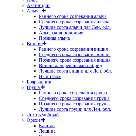
Актинидия
Алыча
Раннего срока созревания алыча
Среднего срока созревания алыча
Лучшие сорта алычи для Лен. обл.
Алыча колоновидная
Поздняя алыча
Вишня
Раннего срока созревания вишня
Среднего срока созревания вишня
Позднего срока созревания вишня
Вишнево-черешневый гибрид
Лучшие сорта вишни для Лен. обл.
На штамбе
Боярышник
Груша
Раннего срока созревания груша
Среднего срока созревания груша
Позднего срока созревания груша
Лучшие сорта груши для Лен. обл.
Лох съедобный
Орехи
Каштан
Лещина