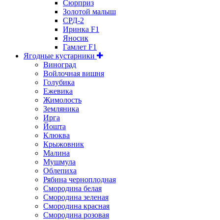
Сюрприз
Золотой малыш
СРД-2
Иринка F1
Яносик
Гамлет F1
Ягодные кустарники
Виноград
Войлочная вишня
Голубика
Ежевика
Жимолость
Земляника
Ирга
Йошта
Клюква
Крыжовник
Малина
Мушмула
Облепиха
Рябина черноплодная
Смородина белая
Смородина зеленая
Смородина красная
Смородина розовая