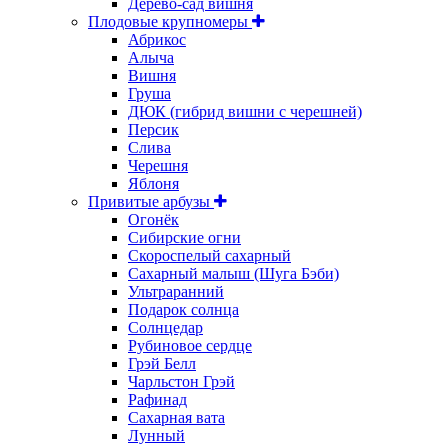
Дерево-сад вишня
Плодовые крупномеры
Абрикос
Алыча
Вишня
Груша
ДЮК (гибрид вишни с черешней)
Персик
Слива
Черешня
Яблоня
Привитые арбузы
Огонёк
Сибирские огни
Скороспелый сахарный
Сахарный малыш (Шуга Бэби)
Ультраранний
Подарок солнца
Солнцедар
Рубиновое сердце
Грэй Белл
Чарльстон Грэй
Рафинад
Сахарная вата
Лунный