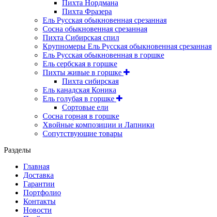
Пихта Нордмана
Пихта Фразера
Ель Русская обыкновенная срезанная
Сосна обыкновенная срезанная
Пихта Сибирская спил
Крупномеры Ель Русская обыкновенная срезанная
Ель Русская обыкновенная в горшке
Ель сербская в горшке
Пихты живые в горшке
Пихта сибирская
Ель канадская Коника
Ель голубая в горшке
Сортовые ели
Сосна горная в горшке
Хвойные композиции и Лапники
Сопутствующие товары
Разделы
Главная
Доставка
Гарантии
Портфолио
Контакты
Новости