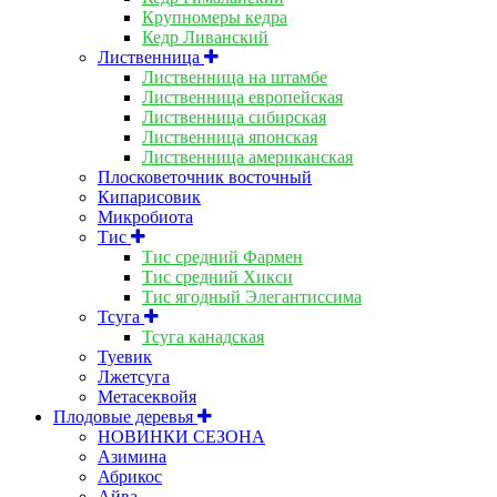
Крупномеры кедра
Кедр Ливанский
Лиственница
Лиственница на штамбе
Лиственница европейская
Лиственница сибирская
Лиственница японская
Лиственница американская
Плосковеточник восточный
Кипарисовик
Микробиота
Тис
Тис средний Фармен
Тис средний Хикси
Тис ягодный Элегантиссима
Тсуга
Тсуга канадская
Туевик
Лжетсуга
Метасеквойя
Плодовые деревья
НОВИНКИ СЕЗОНА
Азимина
Абрикос
Айва