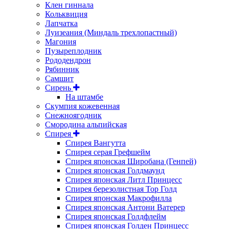
Клен гиннала
Кольквиция
Лапчатка
Луизеания (Миндаль трехлопастный)
Магония
Пузыреплодник
Рододендрон
Рябинник
Самшит
Сирень
На штамбе
Скумпия кожевенная
Снежноягодник
Смородина альпийская
Спирея
Спирея Вангутта
Спирея серая Грефшейм
Спирея японская Широбана (Генпей)
Спирея японская Голдмаунд
Спирея японская Литл Принцесс
Спирея березолистная Тор Голд
Спирея японская Макрофилла
Спирея японская Антони Ватерер
Спирея японская Голдфлейм
Спирея японская Голден Принцесс