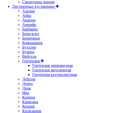
Смородина черная
Лиственные кустарники
Азалия
Айва
Акация
Аморфа
Барбарис
Бересклет
Бирючина
Боярышник
Буддлея
Бузина
Вейгела
Гортензия
Гортензия древовидная
Гортензия метельчатая
Гортензия крупнолистная
Дейция
Дерен
Дрок
Ива
Калина
Карагана
Керрия
Кизильник