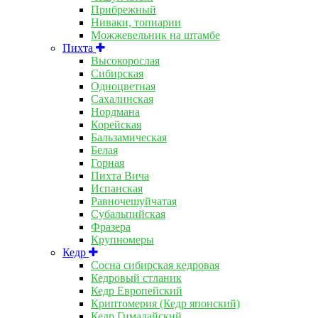
Прибрежный
Ниваки, топиарии
Можжевельник на штамбе
Пихта
Высокорослая
Сибирская
Одноцветная
Сахалинская
Нордмана
Корейская
Бальзамическая
Белая
Горная
Пихта Вича
Испанская
Равночешуйчатая
Субальпийская
Фразера
Крупномеры
Кедр
Сосна сибирская кедровая
Кедровый стланик
Кедр Европейский
Криптомерия (Кедр японский)
Кедр Гималайский