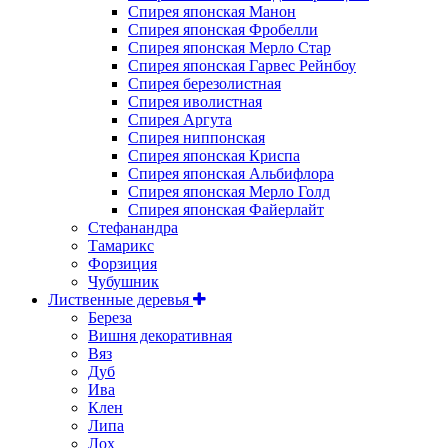
Спирея японская Манон
Спирея японская Фробелли
Спирея японская Мерло Стар
Спирея японская Гарвес Рейнбоу
Спирея березолистная
Спирея иволистная
Спирея Аргута
Спирея ниппонская
Спирея японская Криспа
Спирея японская Альбифлора
Спирея японская Мерло Голд
Спирея японская Файерлайт
Стефанандра
Тамарикс
Форзиция
Чубушник
Лиственные деревья
Береза
Вишня декоративная
Вяз
Дуб
Ива
Клен
Липа
Лох