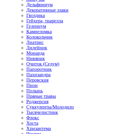
Дельфиниум
Декоративные злаки
Гвоздика
Гейхера, тиарелла
Гелениум
Камнеломка
Колокольчик
Лиатрис
Лилейник
Монарда
Нивяник
Очиток (Седум)
Папоротник
Пахизандра
Перовския
Пион
Полынь
Пряные травы
Роджерсия
Суккуленты/Молодило
Тысячелистник
Флокс
Хоста
Хризантема
Чистец