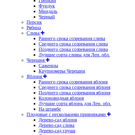
Грецкий
Фундук
Миндаль
Черный
Персик
Рябина
Слива
Раннего срока созревания слива
Среднего срока созревания слива
Позднего срока созревания слива
Лучшие сорта сливы для Лен. обл.
Черешня
Саженцы
Крупномеры Черешни
Яблоня
Раннего срока созревания яблоня
Среднего срока созревания яблоня
Позднего срока созревания яблоня
Колоновидная яблоня
Лучшие сорта яблонь для Лен. обл.
На штамбе
Плодовые с несколькими прививками
Дерево-сад яблоня
Дерево-сад слива
Дерево-сад груша