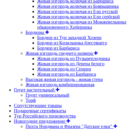
Живая изгородь колючая из Барбариса
Живая изгородь колючая из Боярышника
Живая изгородь колючая из Ели русской
Живая изгородь колючая из Ели сербской
Живая изгородь колючая из Можжевельника
обыкновенного Хиберника
Бордюры
Бордюр из Туи западной Хозери
Бордюр из Кизильника блестящего
Бордюр из Барбариса
Живая изгородь среднего размера
Живая изгородь из Пузыреплодника
Живая изгородь из Дерена белого
Живая изгородь из Спиреи
Живая изгородь из Барбариса
Высокая живая изгородь - живая стена
Живая изгородь комбинированная
Грунт растительный
Грунт универсальный
Торф
Сопутствующие товары
Подарочные сертификаты
Туи Российского производства
Новогоднее предложение
Пихта Нордмана и Фразера "Датские елки"