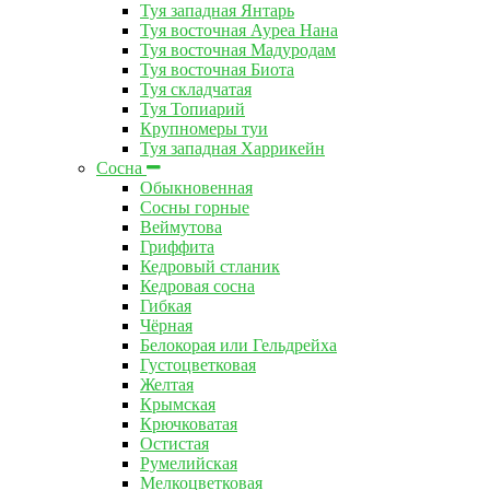
Туя западная Янтарь
Туя восточная Ауреа Нана
Туя восточная Мадуродам
Туя восточная Биота
Туя складчатая
Туя Топиарий
Крупномеры туи
Туя западная Харрикейн
Сосна
Обыкновенная
Сосны горные
Веймутова
Гриффита
Кедровый стланик
Кедровая сосна
Гибкая
Чёрная
Белокорая или Гельдрейха
Густоцветковая
Желтая
Крымская
Крючковатая
Остистая
Румелийская
Мелкоцветковая