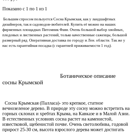
Показано с 1 по 1 из 1
Большим спросом пользуется Сосна Крымская,
как у ландшафтных
дизайнеров, так и
садоводов-любителей. Купить её можно на наших
фирменных
площадках Питомник Фавн. Очень большой выбор хвойных,
плодовых и лиственных растений, только качественные саженцы, большой
размерный ряд. Оперативная доставка по городу и Лен.
области
. Так же у
нас есть гарантийная посадка
(
с гарантией приживаемости 1 год).
Ботаническое описание
сосны Крымской
Сосна Крымская (
Палласа
)- это крепкое, статное
вечнозеленое дерево. В природе эту сосну
можно встретить на
горных склонах и хребтах Крыма, на Кавказе и в Малой Азии.
В естественных условиях сосна растет на каменистой,
известковой, щебенистой почве. Очень светолюбива, годовой
прирост 25-30 см, высота взрослого дерева может достигать