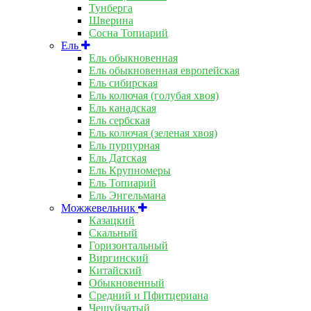
Тунберга
Шверина
Сосна Топиарий
Ель
Ель обыкновенная
Ель обыкновенная европейская
Ель сибирская
Ель колючая (голубая хвоя)
Ель канадская
Ель сербская
Ель колючая (зеленая хвоя)
Ель пурпурная
Ель Датская
Ель Крупномеры
Ель Топиарий
Ель Энгельмана
Можжевельник
Казацкий
Скальный
Горизонтальный
Виргинский
Китайский
Обыкновенный
Средний и Пфитцериана
Чешуйчатый