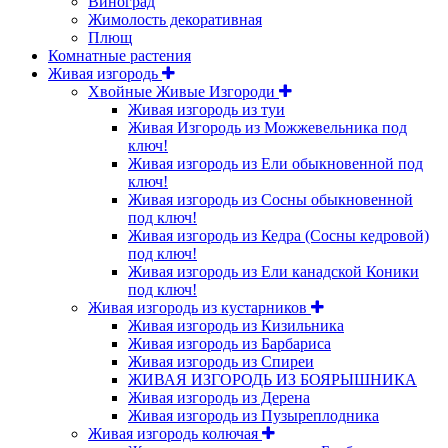
Виноград
Жимолость декоративная
Плющ
Комнатные растения
Живая изгородь
Хвойные Живые Изгороди
Живая изгородь из туи
Живая Изгородь из Можжевельника под
ключ!
Живая изгородь из Ели обыкновенной под
ключ!
Живая изгородь из Сосны обыкновенной
под ключ!
Живая изгородь из Кедра (Сосны кедровой)
под ключ!
Живая изгородь из Ели канадской Коники
под ключ!
Живая изгородь из кустарников
Живая изгородь из Кизильника
Живая изгородь из Барбариса
Живая изгородь из Спиреи
ЖИВАЯ ИЗГОРОДЬ ИЗ БОЯРЫШНИКА
Живая изгородь из Дерена
Живая изгородь из Пузыреплодника
Живая изгородь колючая