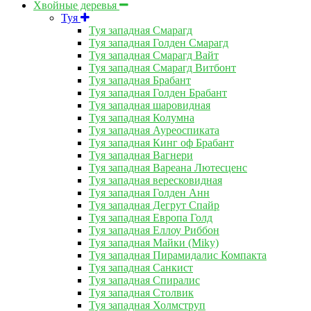
Хвойные деревья
Туя
Туя западная Смарагд
Туя западная Голден Смарагд
Туя западная Смарагд Вайт
Туя западная Смарагд Витбонт
Туя западная Брабант
Туя западная Голден Брабант
Туя западная шаровидная
Туя западная Колумна
Туя западная Ауреоспиката
Туя западная Кинг оф Брабант
Туя западная Вагнери
Туя западная Вареана Лютесценс
Туя западная вересковидная
Туя западная Голден Анн
Туя западная Дегрут Спайр
Туя западная Европа Голд
Туя западная Еллоу Риббон
Туя западная Майки (Miky)
Туя западная Пирамидалис Компакта
Туя западная Санкист
Туя западная Спиралис
Туя западная Столвик
Туя западная Холмструп