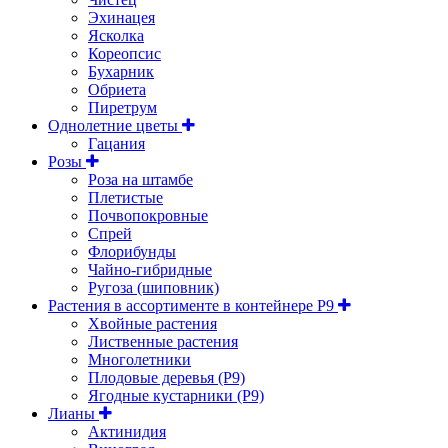
Эхинацея
Ясколка
Кореопсис
Бухарник
Обриета
Пиретрум
Однолетние цветы
Гацания
Розы
Роза на штамбе
Плетистые
Почвопокровные
Спрей
Флорибунды
Чайно-гибридные
Ругоза (шиповник)
Растения в ассортименте в контейнере P9
Хвойные растения
Лиственные растения
Многолетники
Плодовые деревья (Р9)
Ягодные кустарники (Р9)
Лианы
Актинидия