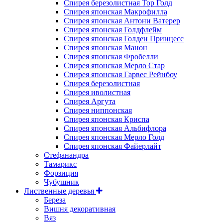
Спирея березолистная Тор Голд
Спирея японская Макрофилла
Спирея японская Антони Ватерер
Спирея японская Голдфлейм
Спирея японская Голден Принцесс
Спирея японская Манон
Спирея японская Фробелли
Спирея японская Мерло Стар
Спирея японская Гарвес Рейнбоу
Спирея березолистная
Спирея иволистная
Спирея Аргута
Спирея ниппонская
Спирея японская Криспа
Спирея японская Альбифлора
Спирея японская Мерло Голд
Спирея японская Файерлайт
Стефанандра
Тамарикс
Форзиция
Чубушник
Лиственные деревья
Береза
Вишня декоративная
Вяз