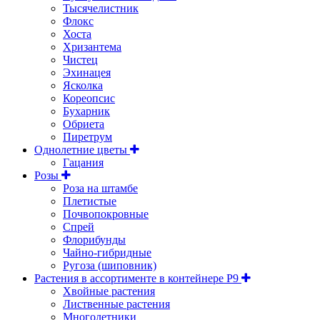
Тысячелистник
Флокс
Хоста
Хризантема
Чистец
Эхинацея
Ясколка
Кореопсис
Бухарник
Обриета
Пиретрум
Однолетние цветы
Гацания
Розы
Роза на штамбе
Плетистые
Почвопокровные
Спрей
Флорибунды
Чайно-гибридные
Ругоза (шиповник)
Растения в ассортименте в контейнере P9
Хвойные растения
Лиственные растения
Многолетники