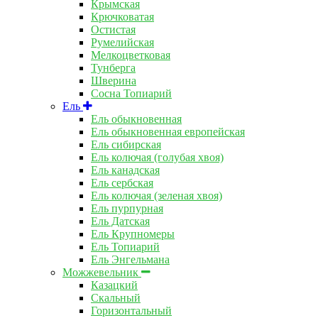
Крымская
Крючковатая
Остистая
Румелийская
Мелкоцветковая
Тунберга
Шверина
Сосна Топиарий
Ель
Ель обыкновенная
Ель обыкновенная европейская
Ель сибирская
Ель колючая (голубая хвоя)
Ель канадская
Ель сербская
Ель колючая (зеленая хвоя)
Ель пурпурная
Ель Датская
Ель Крупномеры
Ель Топиарий
Ель Энгельмана
Можжевельник
Казацкий
Скальный
Горизонтальный