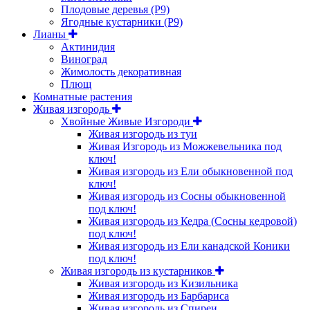
Плодовые деревья (Р9)
Ягодные кустарники (Р9)
Лианы
Актинидия
Виноград
Жимолость декоративная
Плющ
Комнатные растения
Живая изгородь
Хвойные Живые Изгороди
Живая изгородь из туи
Живая Изгородь из Можжевельника под
ключ!
Живая изгородь из Ели обыкновенной под
ключ!
Живая изгородь из Сосны обыкновенной
под ключ!
Живая изгородь из Кедра (Сосны кедровой)
под ключ!
Живая изгородь из Ели канадской Коники
под ключ!
Живая изгородь из кустарников
Живая изгородь из Кизильника
Живая изгородь из Барбариса
Живая изгородь из Спиреи