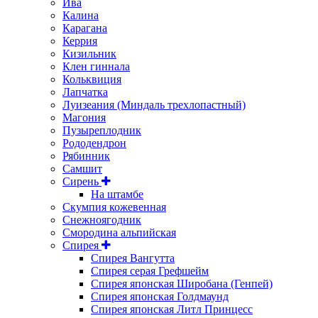
Ива
Калина
Карагана
Керрия
Кизильник
Клен гиннала
Кольквиция
Лапчатка
Луизеания (Миндаль трехлопастный)
Магония
Пузыреплодник
Рододендрон
Рябинник
Самшит
Сирень
На штамбе
Скумпия кожевенная
Снежноягодник
Смородина альпийская
Спирея
Спирея Вангутта
Спирея серая Грефшейм
Спирея японская Широбана (Генпей)
Спирея японская Голдмаунд
Спирея японская Литл Принцесс