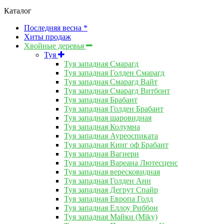
Каталог
Последняя весна *
Хиты продаж
Хвойные деревья
Туя
Туя западная Смарагд
Туя западная Голден Смарагд
Туя западная Смарагд Вайт
Туя западная Смарагд Витбонт
Туя западная Брабант
Туя западная Голден Брабант
Туя западная шаровидная
Туя западная Колумна
Туя западная Ауреоспиката
Туя западная Кинг оф Брабант
Туя западная Вагнери
Туя западная Вареана Лютесценс
Туя западная вересковидная
Туя западная Голден Анн
Туя западная Дегрут Спайр
Туя западная Европа Голд
Туя западная Еллоу Риббон
Туя западная Майки (Miky)