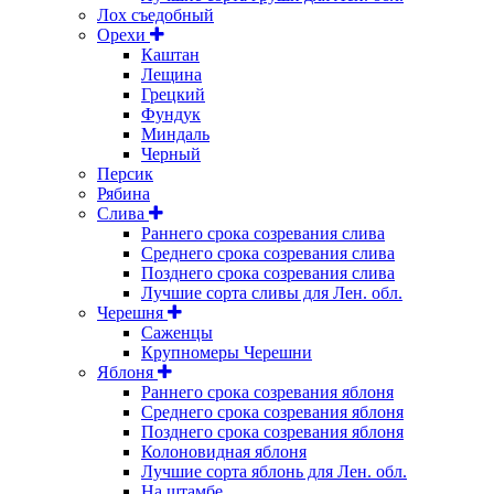
Лох съедобный
Орехи
Каштан
Лещина
Грецкий
Фундук
Миндаль
Черный
Персик
Рябина
Слива
Раннего срока созревания слива
Среднего срока созревания слива
Позднего срока созревания слива
Лучшие сорта сливы для Лен. обл.
Черешня
Саженцы
Крупномеры Черешни
Яблоня
Раннего срока созревания яблоня
Среднего срока созревания яблоня
Позднего срока созревания яблоня
Колоновидная яблоня
Лучшие сорта яблонь для Лен. обл.
На штамбе