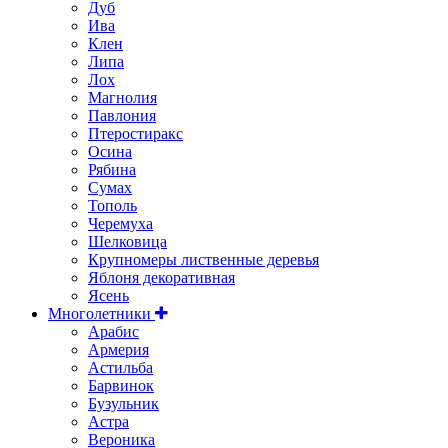
Дуб
Ива
Клен
Липа
Лох
Магнолия
Павлония
Птеростиракс
Осина
Рябина
Сумах
Тополь
Черемуха
Шелковица
Крупномеры лиственные деревья
Яблоня декоративная
Ясень
Многолетники
Арабис
Армерия
Астильбa
Барвинок
Бузульник
Астра
Вероника