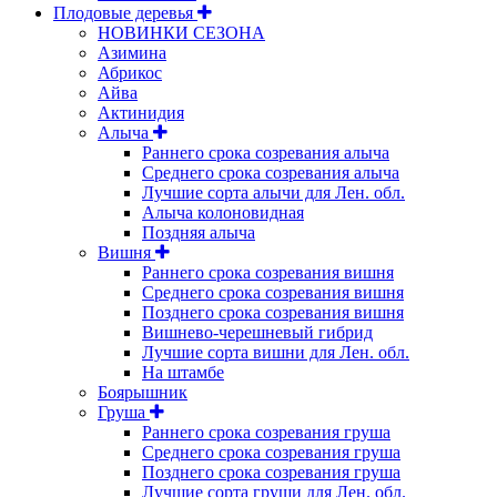
Плодовые деревья
НОВИНКИ СЕЗОНА
Азимина
Абрикос
Айва
Актинидия
Алыча
Раннего срока созревания алыча
Среднего срока созревания алыча
Лучшие сорта алычи для Лен. обл.
Алыча колоновидная
Поздняя алыча
Вишня
Раннего срока созревания вишня
Среднего срока созревания вишня
Позднего срока созревания вишня
Вишнево-черешневый гибрид
Лучшие сорта вишни для Лен. обл.
На штамбе
Боярышник
Груша
Раннего срока созревания груша
Среднего срока созревания груша
Позднего срока созревания груша
Лучшие сорта груши для Лен. обл.