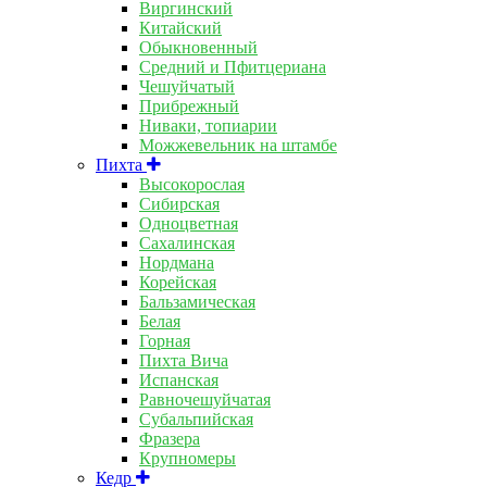
Виргинский
Китайский
Обыкновенный
Средний и Пфитцериана
Чешуйчатый
Прибрежный
Ниваки, топиарии
Можжевельник на штамбе
Пихта
Высокорослая
Сибирская
Одноцветная
Сахалинская
Нордмана
Корейская
Бальзамическая
Белая
Горная
Пихта Вича
Испанская
Равночешуйчатая
Субальпийская
Фразера
Крупномеры
Кедр