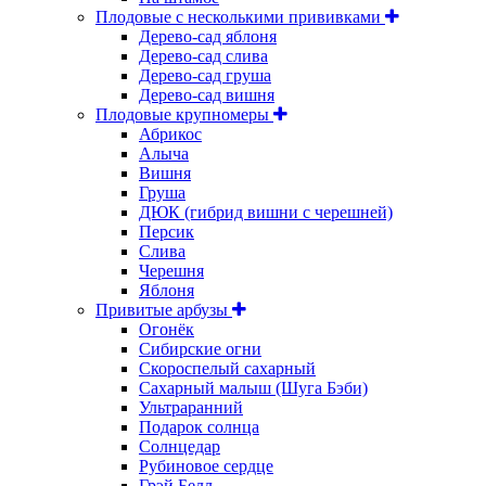
Плодовые с несколькими прививками
Дерево-сад яблоня
Дерево-сад слива
Дерево-сад груша
Дерево-сад вишня
Плодовые крупномеры
Абрикос
Алыча
Вишня
Груша
ДЮК (гибрид вишни с черешней)
Персик
Слива
Черешня
Яблоня
Привитые арбузы
Огонёк
Сибирские огни
Скороспелый сахарный
Сахарный малыш (Шуга Бэби)
Ультраранний
Подарок солнца
Солнцедар
Рубиновое сердце
Грэй Белл