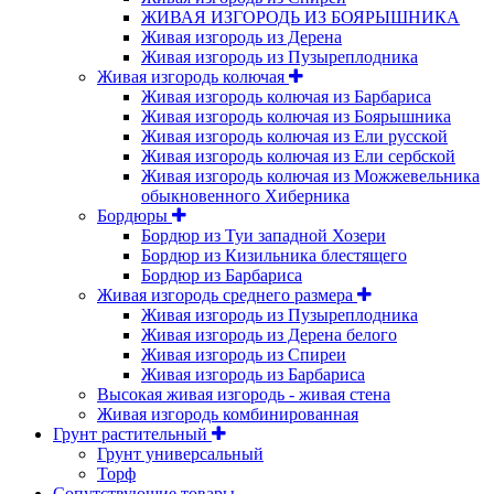
ЖИВАЯ ИЗГОРОДЬ ИЗ БОЯРЫШНИКА
Живая изгородь из Дерена
Живая изгородь из Пузыреплодника
Живая изгородь колючая
Живая изгородь колючая из Барбариса
Живая изгородь колючая из Боярышника
Живая изгородь колючая из Ели русской
Живая изгородь колючая из Ели сербской
Живая изгородь колючая из Можжевельника
обыкновенного Хиберника
Бордюры
Бордюр из Туи западной Хозери
Бордюр из Кизильника блестящего
Бордюр из Барбариса
Живая изгородь среднего размера
Живая изгородь из Пузыреплодника
Живая изгородь из Дерена белого
Живая изгородь из Спиреи
Живая изгородь из Барбариса
Высокая живая изгородь - живая стена
Живая изгородь комбинированная
Грунт растительный
Грунт универсальный
Торф
Сопутствующие товары