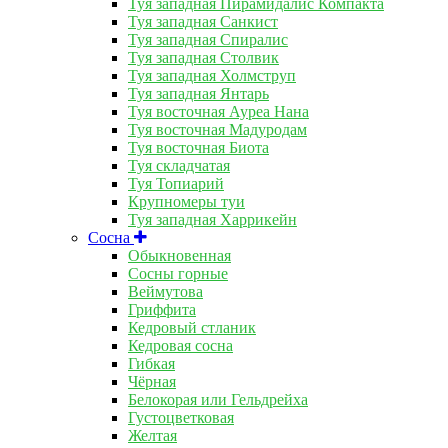
Туя западная Пирамидалис Компакта
Туя западная Санкист
Туя западная Спиралис
Туя западная Столвик
Туя западная Холмструп
Туя западная Янтарь
Туя восточная Ауреа Нана
Туя восточная Мадуродам
Туя восточная Биота
Туя складчатая
Туя Топиарий
Крупномеры туи
Туя западная Харрикейн
Сосна
Обыкновенная
Сосны горные
Веймутова
Гриффита
Кедровый стланик
Кедровая сосна
Гибкая
Чёрная
Белокорая или Гельдрейха
Густоцветковая
Желтая