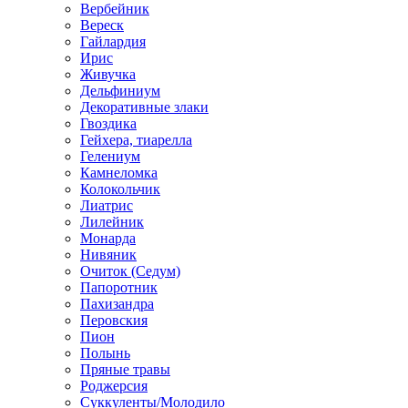
Вербейник
Вереск
Гайлардия
Ирис
Живучка
Дельфиниум
Декоративные злаки
Гвоздика
Гейхера, тиарелла
Гелениум
Камнеломка
Колокольчик
Лиатрис
Лилейник
Монарда
Нивяник
Очиток (Седум)
Папоротник
Пахизандра
Перовския
Пион
Полынь
Пряные травы
Роджерсия
Суккуленты/Молодило