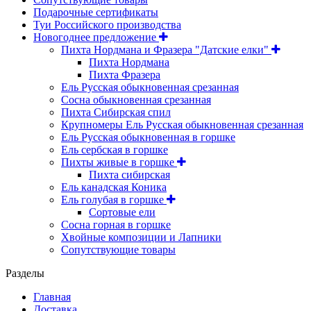
Подарочные сертификаты
Туи Российского производства
Новогоднее предложение
Пихта Нордмана и Фразера "Датские елки"
Пихта Нордмана
Пихта Фразера
Ель Русская обыкновенная срезанная
Сосна обыкновенная срезанная
Пихта Сибирская спил
Крупномеры Ель Русская обыкновенная срезанная
Ель Русская обыкновенная в горшке
Ель сербская в горшке
Пихты живые в горшке
Пихта сибирская
Ель канадская Коника
Ель голубая в горшке
Сортовые ели
Сосна горная в горшке
Хвойные композиции и Лапники
Сопутствующие товары
Разделы
Главная
Доставка