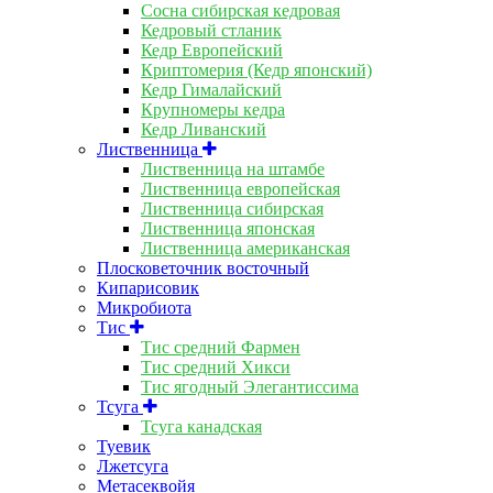
Сосна сибирская кедровая
Кедровый стланик
Кедр Европейский
Криптомерия (Кедр японский)
Кедр Гималайский
Крупномеры кедра
Кедр Ливанский
Лиственница
Лиственница на штамбе
Лиственница европейская
Лиственница сибирская
Лиственница японская
Лиственница американская
Плосковеточник восточный
Кипарисовик
Микробиота
Тис
Тис средний Фармен
Тис средний Хикси
Тис ягодный Элегантиссима
Тсуга
Тсуга канадская
Туевик
Лжетсуга
Метасеквойя