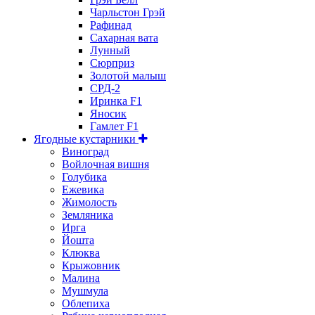
Чарльстон Грэй
Рафинад
Сахарная вата
Лунный
Сюрприз
Золотой малыш
СРД-2
Иринка F1
Яносик
Гамлет F1
Ягодные кустарники
Виноград
Войлочная вишня
Голубика
Ежевика
Жимолость
Земляника
Ирга
Йошта
Клюква
Крыжовник
Малина
Мушмула
Облепиха