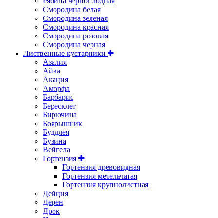
Рябина черноплодная
Смородина белая
Смородина зеленая
Смородина красная
Смородина розовая
Смородина черная
Лиственные кустарники
Азалия
Айва
Акация
Аморфа
Барбарис
Бересклет
Бирючина
Боярышник
Буддлея
Бузина
Вейгела
Гортензия
Гортензия древовидная
Гортензия метельчатая
Гортензия крупнолистная
Дейция
Дерен
Дрок