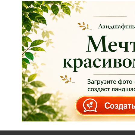
АКЦИЯ ТУИ БРАБАНТ
Опубликовано: 07.08.2025
Добрый день, дорогие
подписчики!
У нас началась
СУПЕР
АКЦИЯ!
Скидка 20%
на
все
туи западные
Брабант
в наличии на
нашей площадке!