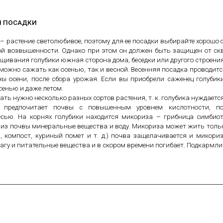
Я ПОСАДКИ
 – растение светолюбивое, поэтому для ее посадки выбирайте хорош
й возвышенности. Однако при этом он должен быть защищен от скв
щивания голубики южная сторона дома, беседки или другого строени
 можно сажать как осенью, так и весной. Весенняя посадка проводится
ны осени, после сбора урожая. Если вы приобрели саженец голубик
осенью и даже летом.
ть нужно несколько разных сортов растения, т. к. голубика нуждаетс
а предпочитает почвы с повышенным уровнем кислотности, по
сью. На корнях голубики находится микориза – грибница симбиот
 из почвы минеральные вещества и воду. Микориза может жить только
й, компост, куриный помет и т. д.) почва защелачивается и микориз
агу и питательные вещества и в скором времени погибает. Подкармли