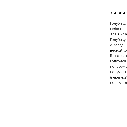
весь ассортимент в
наличии на наших
УСЛОВИ
площадках!
Голубика
Сроки проведения
небольшо
акции: с
29.10 2025 -
для выра
04.11.2025
!!! Цены
Голубику
на сайте и на
с середи
площадке указаны
весной, 
БЕЗ учёта скидки
!!!
Высажива
Голубик
почвосме
Успейте приобрести
получает
качественные
(перегно
растения и украсить
почвы вл
свой сад! Всех ждём
в нашем питомнике!
ЧИТАТЬ ДАЛЕЕ