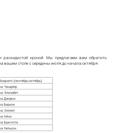
и раскидистой кроной. Мы предлагаем вам обратить
на вашем столе с середины июля до начала октября.
озднего (сентябрь-октябрь)
ка Чандлер
ка Элизабет
ка Джерси
ка Беркли
ка Эллиот
ка Айно
ка Бригитта
ка Нельсон