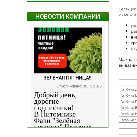
Селекцио
Их можно
НОВОСТИ КОМПАНИИ
ур
ра
вн
ср
вку
Можно п
внимание
ЗЕЛЕНАЯ ПЯТНИЦА!!!
Опубликовано: 30.10.2025
Голубика 
Добрый день,
Голубика 
дорогие
Голубика 
подписчики!
Голубика 
В Питомнике
Голубика 
Фавн
"Зелёная
Голубика 
пятница".
Честные
скидки!
— 30%
на