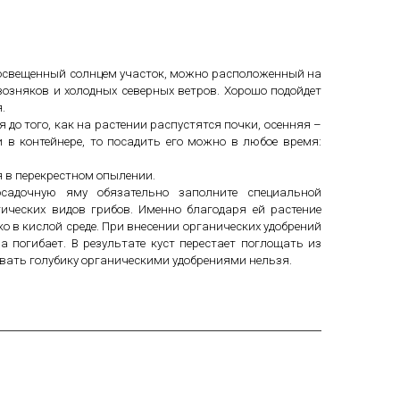
о освещенный солнцем участок, можно расположенный на
озняков и холодных северных ветров. Хорошо подойдет
я.
 до того, как на растении распустятся почки, осенняя –
и в контейнере, то посадить его можно в любое время:
я в перекрестном опылении.
садочную яму обязательно заполните специальной
ических видов грибов. Именно благодаря ей растение
 в кислой среде. При внесении органических удобрений
а погибает. В результате куст перестает поглощать из
вать голубику органическими удобрениями нельзя.