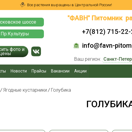
Все растения выращены в Центральной России!
"ФАВН" Питомник ра
сковское шоссе
+7(812) 715-22-
 Пр.Культуры
info@favn-pitomn
сить фото и
цены
Ваш регион:
кты
Новости
Прайсы
Вакансии
Акции
я
/
Ягодные кустарники
/
Голубика
ГОЛУБИК