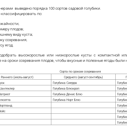
нерами выведено порядка 100 сортов садовой голубики.
 классифицировать по:
ожайности;
змеру плодов;
ешнему виду куста;
оку созревания;
су ягод.
одобрать высокорослые или низкорослые кусты с компактной ил
 на сроки созревания плодов, чтобы вкусные и полезные ягоды были 
Сорта по срокам созревания
Раннего (июль-август)
Среднего (август-сентябрь)
П
Дюк
Голубика Сиерра
Голуби
Шантеклер
Голубика Блюкроп
Голуби
Патриот
Голубика Денис Блю
Голуби
Блюэтта
Голубика Норт Блю
Голуби
Нортланд
Голуби
Чойс
Голуби
Голуби
Голуби