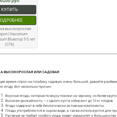
6200 руб
КУПИТЬ
ОДРОБНЕЕ
ика высокорослая
роп | Vaccinium
um Bluecrop 3-5 лет
(С76)
КА ВЫСОКОРОСЛАЯ ИЛИ САДОВАЯ
щее время спрос на голубику садовую очень большой, давайте разбер
ую ягоду.
Вот несколько причин:
Вкусные ягоды, которые по вкусу похожи на чернику, но более крупн
Высокая урожайность – с одного куста собирают до 10 кг плодов.
Ягоды содержат в себе биологически активные компоненты.
Плоды употребляются в сыром виде, а также используются для пр
Растение не требует особого ухода, имеет иммунитет к большинств