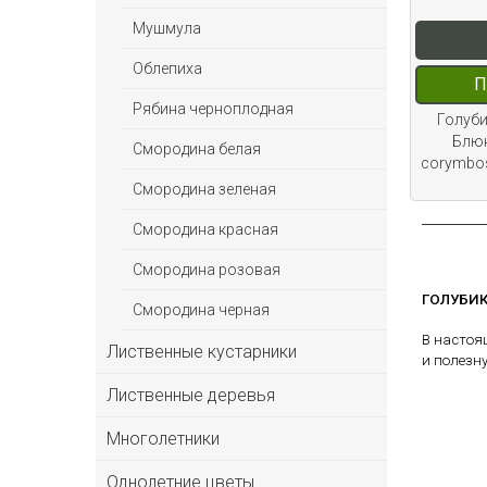
Мушмула
Облепиха
П
Рябина черноплодная
Голуб
Блюк
Смородина белая
corymbos
Смородина зеленая
Смородина красная
Смородина розовая
ГОЛУБИ
Смородина черная
В настоя
Лиственные кустарники
и полезн
Лиственные деревья
Многолетники
Однолетние цветы