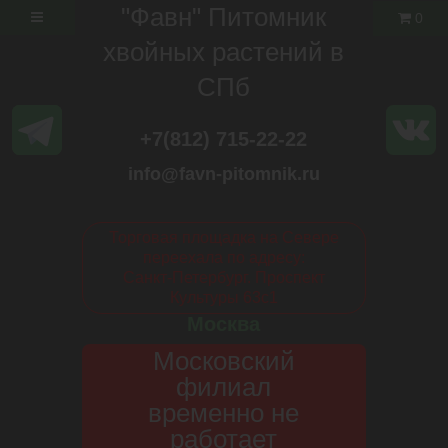
"Фавн" Питомник
0
хвойных растений в
СПб
+7(812) 715-22-22
info@favn-pitomnik.ru
Торговая площадка на Севере
переехала по адресу:
Санкт-Петербург. Проспект
Культуры 63с1
Москва
Московский
филиал
временно не
работает