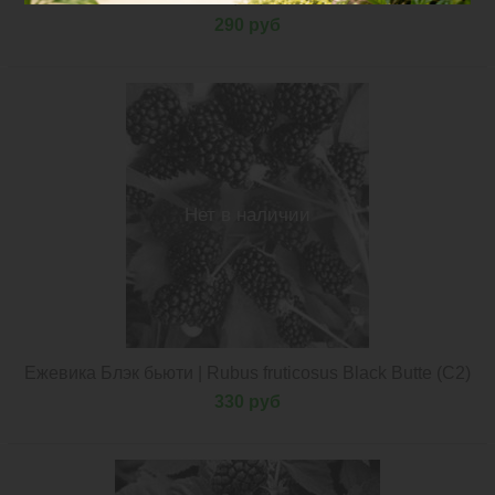
290 руб
Нет в наличии
Ежевика Блэк бьюти | Rubus fruticosus Black Butte (С2)
330 руб