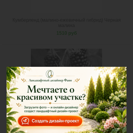
Кумберленд (малино-ежевичный гибрид) Черная
малина
1510 руб
Нет в наличии
Ежевика Рубен ремонтантная | Rubus fruticosus Ruben
(С2)