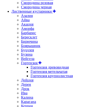
Смородина розовая
Смородина черная
Лиственные кустарники
Азалия
Айва
Акация
Аморфа
Барбарис
Бересклет
Бирючина
Боярышник
Буддлея
Бузина
Вейгела
Гортензия
Гортензия древовидная
Гортензия метельчатая
Гортензия крупнолистная
Дейция
Дерен
Дрок
Ива
Калина
Карагана
Керрия