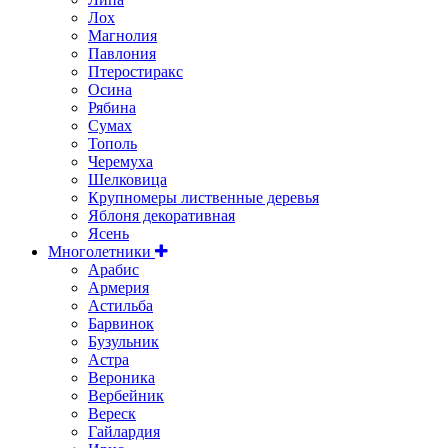
Лох
Магнолия
Павлония
Птеростиракс
Осина
Рябина
Сумах
Тополь
Черемуха
Шелковица
Крупномеры лиственные деревья
Яблоня декоративная
Ясень
Многолетники
Арабис
Армерия
Астильбa
Барвинок
Бузульник
Астра
Вероника
Вербейник
Вереск
Гайлардия