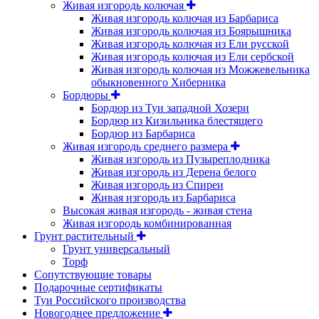
Живая изгородь колючая
Живая изгородь колючая из Барбариса
Живая изгородь колючая из Боярышника
Живая изгородь колючая из Ели русской
Живая изгородь колючая из Ели сербской
Живая изгородь колючая из Можжевельника
обыкновенного Хиберника
Бордюры
Бордюр из Туи западной Хозери
Бордюр из Кизильника блестящего
Бордюр из Барбариса
Живая изгородь среднего размера
Живая изгородь из Пузыреплодника
Живая изгородь из Дерена белого
Живая изгородь из Спиреи
Живая изгородь из Барбариса
Высокая живая изгородь - живая стена
Живая изгородь комбинированная
Грунт растительный
Грунт универсальный
Торф
Сопутствующие товары
Подарочные сертификаты
Туи Российского производства
Новогоднее предложение