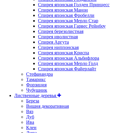
Спирея японская Голден Принцесс
Спирея японская Манон
Спирея японская Фробелли
Спирея японская Мерло Стар
Спирея японская Гарвес Рейнбоу
Спирея березолистная
Спирея иволистная
Спирея Аргута
Спирея ниппонская
Спирея японская Криспа
Спирея японская Альбифлора
Спирея японская Мерло Голд
Спирея японская Файерлайт
Стефанандра
Тамарикс
Форзиция
Чубушник
Лиственные деревья
Береза
Вишня декоративная
Вяз
Дуб
Ива
Клен
Липа