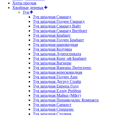
Хиты продаж
Хвойные деревья
Туя
Туя западная Смарагд
Туя западная Голден Смарагд
Туя западная Смарагд Вайт
Туя западная Смарагд Витбонт
Туя западная Брабант
Туя западная Голден Брабант
Туя западная шаровидная
Туя западная Колумна
Туя западная Ауреоспиката
Туя западная Кинг оф Брабант
Туя западная Вагнери
Туя западная Вареана Лютесценс
Туя западная вересковидная
Туя западная Голден Анн
Туя западная Дегрут Спайр
Туя западная Европа Голд
Туя западная Еллоу Риббон
Туя западная Майки (Miky)
Туя западная Пирамидалис Компакта
Туя западная Санкист
Туя западная Спиралис
Туя западная Столвик