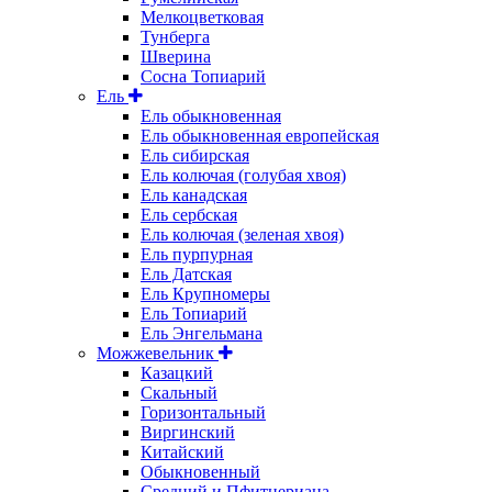
Мелкоцветковая
Тунберга
Шверина
Сосна Топиарий
Ель
Ель обыкновенная
Ель обыкновенная европейская
Ель сибирская
Ель колючая (голубая хвоя)
Ель канадская
Ель сербская
Ель колючая (зеленая хвоя)
Ель пурпурная
Ель Датская
Ель Крупномеры
Ель Топиарий
Ель Энгельмана
Можжевельник
Казацкий
Скальный
Горизонтальный
Виргинский
Китайский
Обыкновенный
Средний и Пфитцериана