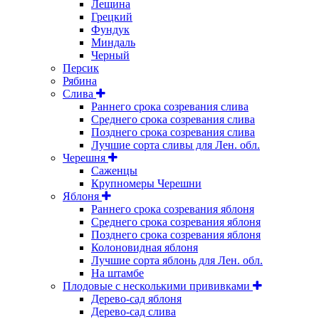
Лещина
Грецкий
Фундук
Миндаль
Черный
Персик
Рябина
Слива
Раннего срока созревания слива
Среднего срока созревания слива
Позднего срока созревания слива
Лучшие сорта сливы для Лен. обл.
Черешня
Саженцы
Крупномеры Черешни
Яблоня
Раннего срока созревания яблоня
Среднего срока созревания яблоня
Позднего срока созревания яблоня
Колоновидная яблоня
Лучшие сорта яблонь для Лен. обл.
На штамбе
Плодовые с несколькими прививками
Дерево-сад яблоня
Дерево-сад слива