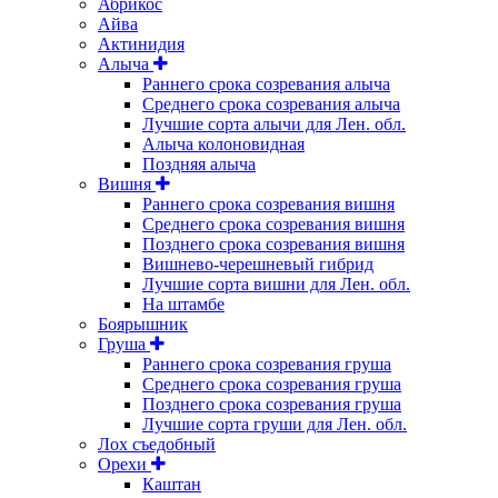
Абрикос
Айва
Актинидия
Алыча
Раннего срока созревания алыча
Среднего срока созревания алыча
Лучшие сорта алычи для Лен. обл.
Алыча колоновидная
Поздняя алыча
Вишня
Раннего срока созревания вишня
Среднего срока созревания вишня
Позднего срока созревания вишня
Вишнево-черешневый гибрид
Лучшие сорта вишни для Лен. обл.
На штамбе
Боярышник
Груша
Раннего срока созревания груша
Среднего срока созревания груша
Позднего срока созревания груша
Лучшие сорта груши для Лен. обл.
Лох съедобный
Орехи
Каштан