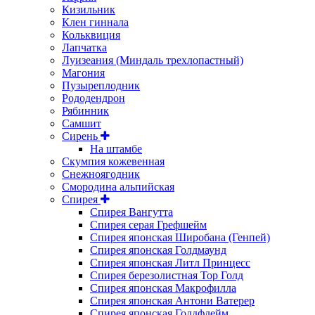
Кизильник
Клен гиннала
Кольквиция
Лапчатка
Луизеания (Миндаль трехлопастный)
Магония
Пузыреплодник
Рододендрон
Рябинник
Самшит
Сирень
На штамбе
Скумпия кожевенная
Снежноягодник
Смородина альпийская
Спирея
Спирея Вангутта
Спирея серая Грефшейм
Спирея японская Широбана (Генпей)
Спирея японская Голдмаунд
Спирея японская Литл Принцесс
Спирея березолистная Тор Голд
Спирея японская Макрофилла
Спирея японская Антони Ватерер
Спирея японская Голдфлейм