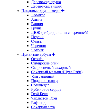
Дерево-сад груша
Дерево-сад вишня
Плодовые крупномеры
Абрикос
Алыча
Вишня
Груша
ДЮК (гибрид вишни с черешней)
Персик
Слива
Черешня
Яблоня
Привитые арбузы
Огонёк
Сибирские огни
Скороспелый сахарный
Сахарный малыш (Шуга Бэби)
Ультраранний
Подарок солнца
Солнцедар
Рубиновое сердце
Грэй Белл
Чарльстон Грэй
Рафинад
Сахарная вата