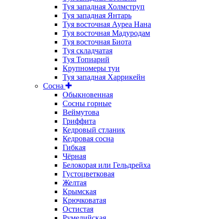
Туя западная Холмструп
Туя западная Янтарь
Туя восточная Ауреа Нана
Туя восточная Мадуродам
Туя восточная Биота
Туя складчатая
Туя Топиарий
Крупномеры туи
Туя западная Харрикейн
Сосна
Обыкновенная
Сосны горные
Веймутова
Гриффита
Кедровый стланик
Кедровая сосна
Гибкая
Чёрная
Белокорая или Гельдрейха
Густоцветковая
Желтая
Крымская
Крючковатая
Остистая
Румелийская