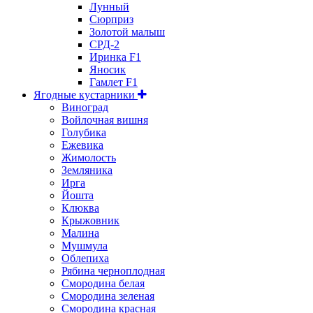
Лунный
Сюрприз
Золотой малыш
СРД-2
Иринка F1
Яносик
Гамлет F1
Ягодные кустарники
Виноград
Войлочная вишня
Голубика
Ежевика
Жимолость
Земляника
Ирга
Йошта
Клюква
Крыжовник
Малина
Мушмула
Облепиха
Рябина черноплодная
Смородина белая
Смородина зеленая
Смородина красная