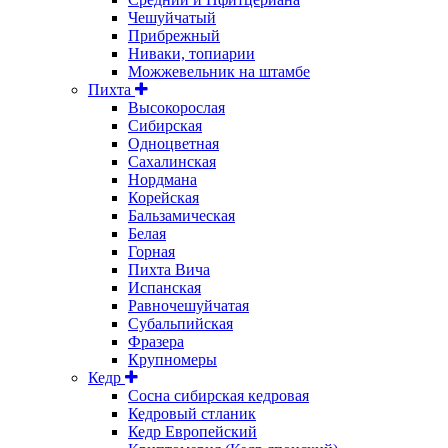
Чешуйчатый
Прибрежный
Ниваки, топиарии
Можжевельник на штамбе
Пихта
Высокорослая
Сибирская
Одноцветная
Сахалинская
Нордмана
Корейская
Бальзамическая
Белая
Горная
Пихта Вича
Испанская
Равночешуйчатая
Субальпийская
Фразера
Крупномеры
Кедр
Сосна сибирская кедровая
Кедровый стланик
Кедр Европейский