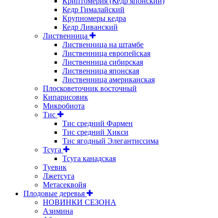
Криптомерия (Кедр японский)
Кедр Гималайский
Крупномеры кедра
Кедр Ливанский
Лиственница
Лиственница на штамбе
Лиственница европейская
Лиственница сибирская
Лиственница японская
Лиственница американская
Плосковеточник восточный
Кипарисовик
Микробиота
Тис
Тис средний Фармен
Тис средний Хикси
Тис ягодный Элегантиссима
Тсуга
Тсуга канадская
Туевик
Лжетсуга
Метасеквойя
Плодовые деревья
НОВИНКИ СЕЗОНА
Азимина