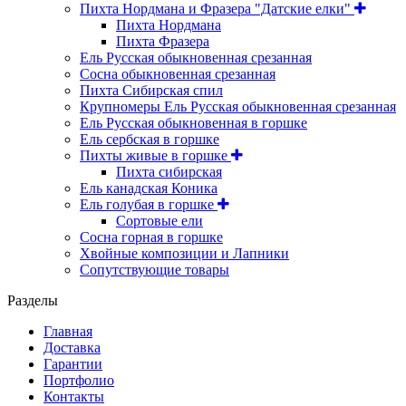
Пихта Нордмана и Фразера "Датские елки"
Пихта Нордмана
Пихта Фразера
Ель Русская обыкновенная срезанная
Сосна обыкновенная срезанная
Пихта Сибирская спил
Крупномеры Ель Русская обыкновенная срезанная
Ель Русская обыкновенная в горшке
Ель сербская в горшке
Пихты живые в горшке
Пихта сибирская
Ель канадская Коника
Ель голубая в горшке
Сортовые ели
Сосна горная в горшке
Хвойные композиции и Лапники
Сопутствующие товары
Разделы
Главная
Доставка
Гарантии
Портфолио
Контакты