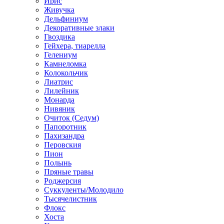
Ирис
Живучка
Дельфиниум
Декоративные злаки
Гвоздика
Гейхера, тиарелла
Гелениум
Камнеломка
Колокольчик
Лиатрис
Лилейник
Монарда
Нивяник
Очиток (Седум)
Папоротник
Пахизандра
Перовския
Пион
Полынь
Пряные травы
Роджерсия
Суккуленты/Молодило
Тысячелистник
Флокс
Хоста