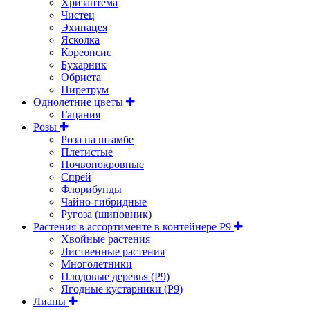
Хризантема
Чистец
Эхинацея
Ясколка
Кореопсис
Бухарник
Обриета
Пиретрум
Однолетние цветы
Гацания
Розы
Роза на штамбе
Плетистые
Почвопокровные
Спрей
Флорибунды
Чайно-гибридные
Ругоза (шиповник)
Растения в ассортименте в контейнере P9
Хвойные растения
Лиственные растения
Многолетники
Плодовые деревья (Р9)
Ягодные кустарники (Р9)
Лианы