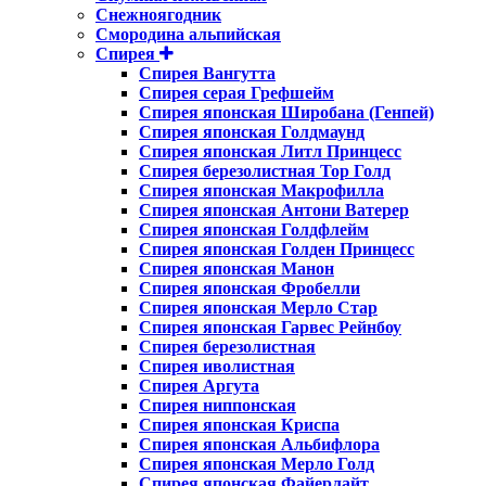
Снежноягодник
Смородина альпийская
Спирея
Спирея Вангутта
Спирея серая Грефшейм
Спирея японская Широбана (Генпей)
Спирея японская Голдмаунд
Спирея японская Литл Принцесс
Спирея березолистная Тор Голд
Спирея японская Макрофилла
Спирея японская Антони Ватерер
Спирея японская Голдфлейм
Спирея японская Голден Принцесс
Спирея японская Манон
Спирея японская Фробелли
Спирея японская Мерло Стар
Спирея японская Гарвес Рейнбоу
Спирея березолистная
Спирея иволистная
Спирея Аргута
Спирея ниппонская
Спирея японская Криспа
Спирея японская Альбифлора
Спирея японская Мерло Голд
Спирея японская Файерлайт