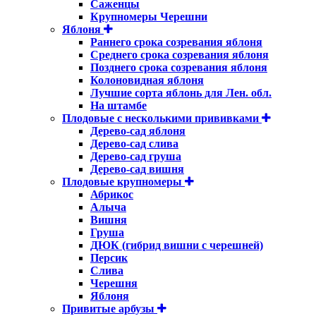
Саженцы
Крупномеры Черешни
Яблоня
Раннего срока созревания яблоня
Среднего срока созревания яблоня
Позднего срока созревания яблоня
Колоновидная яблоня
Лучшие сорта яблонь для Лен. обл.
На штамбе
Плодовые с несколькими прививками
Дерево-сад яблоня
Дерево-сад слива
Дерево-сад груша
Дерево-сад вишня
Плодовые крупномеры
Абрикос
Алыча
Вишня
Груша
ДЮК (гибрид вишни с черешней)
Персик
Слива
Черешня
Яблоня
Привитые арбузы