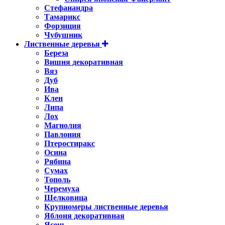
Стефанандра
Тамарикс
Форзиция
Чубушник
Лиственные деревья
Береза
Вишня декоративная
Вяз
Дуб
Ива
Клен
Липа
Лох
Магнолия
Павлония
Птеростиракс
Осина
Рябина
Сумах
Тополь
Черемуха
Шелковица
Крупномеры лиственные деревья
Яблоня декоративная
Ясень