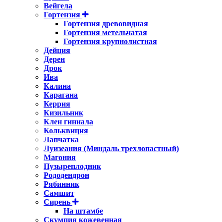
Вейгела
Гортензия
Гортензия древовидная
Гортензия метельчатая
Гортензия крупнолистная
Дейция
Дерен
Дрок
Ива
Калина
Карагана
Керрия
Кизильник
Клен гиннала
Кольквиция
Лапчатка
Луизеания (Миндаль трехлопастный)
Магония
Пузыреплодник
Рододендрон
Рябинник
Самшит
Сирень
На штамбе
Скумпия кожевенная