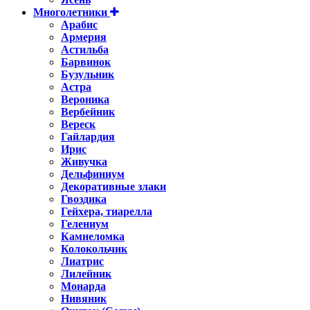
Многолетники
Арабис
Армерия
Астильбa
Барвинок
Бузульник
Астра
Вероника
Вербейник
Вереск
Гайлардия
Ирис
Живучка
Дельфиниум
Декоративные злаки
Гвоздика
Гейхера, тиарелла
Гелениум
Камнеломка
Колокольчик
Лиатрис
Лилейник
Монарда
Нивяник