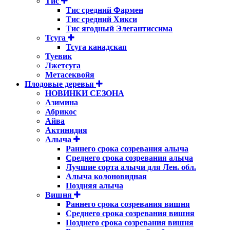
Тис
Тис средний Фармен
Тис средний Хикси
Тис ягодный Элегантиссима
Тсуга
Тсуга канадская
Туевик
Лжетсуга
Метасеквойя
Плодовые деревья
НОВИНКИ СЕЗОНА
Азимина
Абрикос
Айва
Актинидия
Алыча
Раннего срока созревания алыча
Среднего срока созревания алыча
Лучшие сорта алычи для Лен. обл.
Алыча колоновидная
Поздняя алыча
Вишня
Раннего срока созревания вишня
Среднего срока созревания вишня
Позднего срока созревания вишня