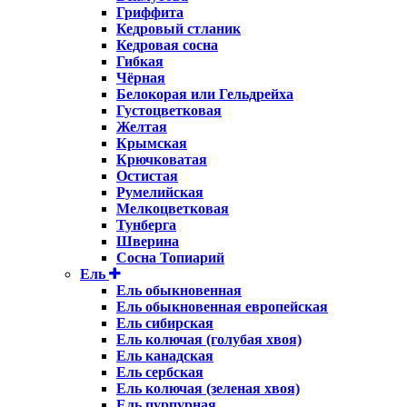
Гриффита
Кедровый стланик
Кедровая сосна
Гибкая
Чёрная
Белокорая или Гельдрейха
Густоцветковая
Желтая
Крымская
Крючковатая
Остистая
Румелийская
Мелкоцветковая
Тунберга
Шверина
Сосна Топиарий
Ель
Ель обыкновенная
Ель обыкновенная европейская
Ель сибирская
Ель колючая (голубая хвоя)
Ель канадская
Ель сербская
Ель колючая (зеленая хвоя)
Ель пурпурная