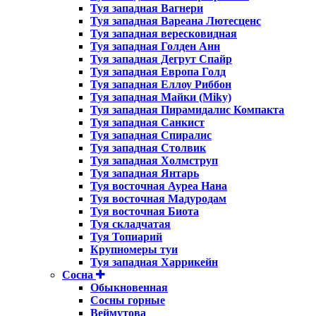
Туя западная Вагнери
Туя западная Вареана Лютесценс
Туя западная вересковидная
Туя западная Голден Анн
Туя западная Дегрут Спайр
Туя западная Европа Голд
Туя западная Еллоу Риббон
Туя западная Майки (Miky)
Туя западная Пирамидалис Компакта
Туя западная Санкист
Туя западная Спиралис
Туя западная Столвик
Туя западная Холмструп
Туя западная Янтарь
Туя восточная Ауреа Нана
Туя восточная Мадуродам
Туя восточная Биота
Туя складчатая
Туя Топиарий
Крупномеры туи
Туя западная Харрикейн
Сосна
Обыкновенная
Сосны горные
Веймутова