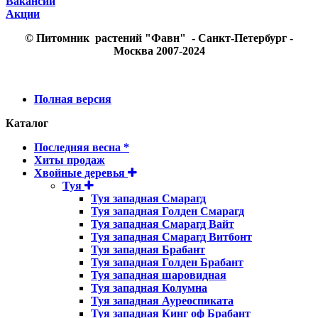
Вакансии
Акции
© Питомник растений "Фавн" - Санкт-Петербург -
Москва 2007-2024
Полная версия
Каталог
Последняя весна *
Хиты продаж
Хвойные деревья
Туя
Туя западная Смарагд
Туя западная Голден Смарагд
Туя западная Смарагд Вайт
Туя западная Смарагд Витбонт
Туя западная Брабант
Туя западная Голден Брабант
Туя западная шаровидная
Туя западная Колумна
Туя западная Ауреоспиката
Туя западная Кинг оф Брабант