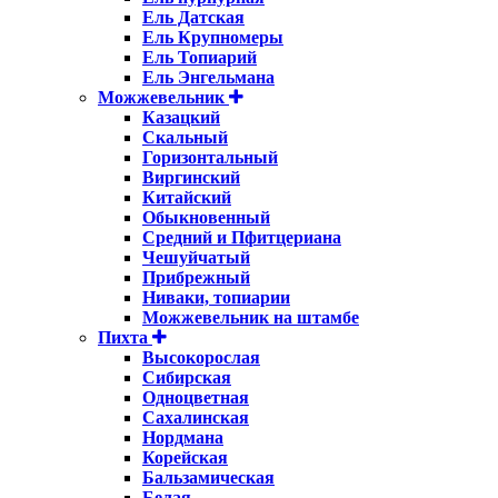
Ель Датская
Ель Крупномеры
Ель Топиарий
Ель Энгельмана
Можжевельник
Казацкий
Скальный
Горизонтальный
Виргинский
Китайский
Обыкновенный
Средний и Пфитцериана
Чешуйчатый
Прибрежный
Ниваки, топиарии
Можжевельник на штамбе
Пихта
Высокорослая
Сибирская
Одноцветная
Сахалинская
Нордмана
Корейская
Бальзамическая
Белая