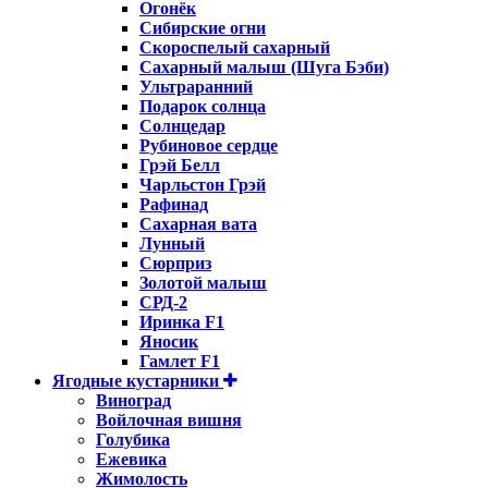
Огонёк
Сибирские огни
Скороспелый сахарный
Сахарный малыш (Шуга Бэби)
Ультраранний
Подарок солнца
Солнцедар
Рубиновое сердце
Грэй Белл
Чарльстон Грэй
Рафинад
Сахарная вата
Лунный
Сюрприз
Золотой малыш
СРД-2
Иринка F1
Яносик
Гамлет F1
Ягодные кустарники
Виноград
Войлочная вишня
Голубика
Ежевика
Жимолость