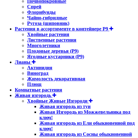
Почвопокровные
Спрей
Флорибунды
Чайно-гибридные
Ругоза (шиповник)
Растения в ассортименте в контейнере P9
Хвойные растения
Лиственные растения
Многолетники
Плодовые деревья (Р9)
Ягодные кустарники (Р9)
Лианы
Актинидия
Виноград
Жимолость декоративная
Плющ
Комнатные растения
Живая изгородь
Хвойные Живые Изгороди
Живая изгородь из туи
Живая Изгородь из Можжевельника под
ключ!
Живая изгородь из Ели обыкновенной под
ключ!
Живая изгородь из Сосны обыкновенной