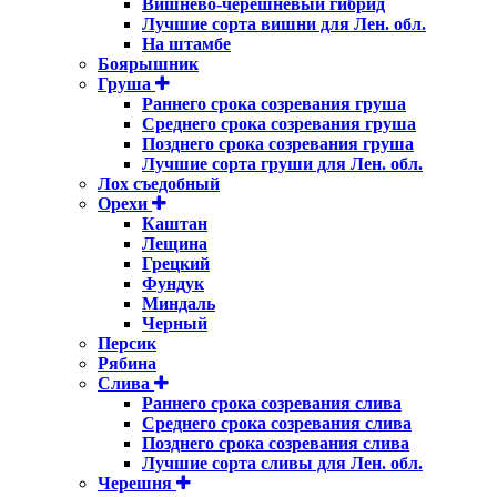
Вишнево-черешневый гибрид
Лучшие сорта вишни для Лен. обл.
На штамбе
Боярышник
Груша
Раннего срока созревания груша
Среднего срока созревания груша
Позднего срока созревания груша
Лучшие сорта груши для Лен. обл.
Лох съедобный
Орехи
Каштан
Лещина
Грецкий
Фундук
Миндаль
Черный
Персик
Рябина
Слива
Раннего срока созревания слива
Среднего срока созревания слива
Позднего срока созревания слива
Лучшие сорта сливы для Лен. обл.
Черешня