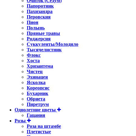
Очиток (Седум)
Папоротник
Пахизандра
Перовския
Пион
Полынь
Пряные травы
Роджерсия
Суккуленты/Молодило
Тысячелистник
Флокс
Хоста
Хризантема
Чистец
Эхинацея
Ясколка
Кореопсис
Бухарник
Обриета
Пиретрум
Однолетние цветы
Гацания
Розы
Роза на штамбе
Плетистые