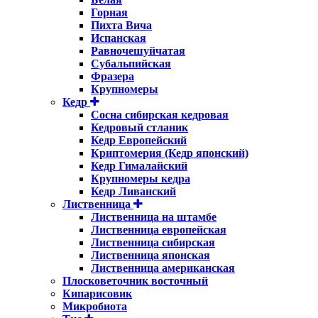
Горная
Пихта Вича
Испанская
Равночешуйчатая
Субальпийская
Фразера
Крупномеры
Кедр
Сосна сибирская кедровая
Кедровый стланик
Кедр Европейский
Криптомерия (Кедр японский)
Кедр Гималайский
Крупномеры кедра
Кедр Ливанский
Лиственница
Лиственница на штамбе
Лиственница европейская
Лиственница сибирская
Лиственница японская
Лиственница американская
Плосковеточник восточный
Кипарисовик
Микробиота