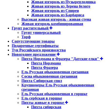
Живая изгородь из Пузыреплодника
Живая изгородь из Дерена белого
Живая изгородь из Спиреи
Живая изгородь из Барбариса
Высокая живая изгородь - живая стена
Живая изгородь комбинированная
Грунт растительный
Грунт универсальный
Торф
Сопутствующие товары
Подарочные сертификаты
Туи Российского производства
Новогоднее предложение
Пихта Нордмана и Фразера "Датские елки"
Пихта Нордмана
Пихта Фразера
Ель Русская обыкновенная срезанная
Сосна обыкновенная срезанная
Пихта Сибирская спил
Крупномеры Ель Русская обыкновенная
срезанная
Ель Русская обыкновенная в горшке
Ель сербская в горшке
Пихты живые в горшке
Пихта сибирская