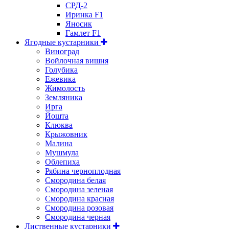
СРД-2
Иринка F1
Яносик
Гамлет F1
Ягодные кустарники
Виноград
Войлочная вишня
Голубика
Ежевика
Жимолость
Земляника
Ирга
Йошта
Клюква
Крыжовник
Малина
Мушмула
Облепиха
Рябина черноплодная
Смородина белая
Смородина зеленая
Смородина красная
Смородина розовая
Смородина черная
Лиственные кустарники