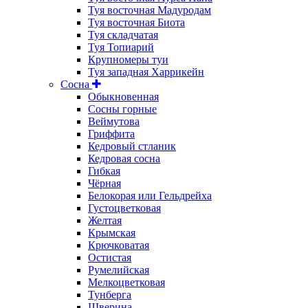
Туя восточная Мадуродам
Туя восточная Биота
Туя складчатая
Туя Топиарий
Крупномеры туи
Туя западная Харрикейн
Сосна
Обыкновенная
Сосны горные
Веймутова
Гриффита
Кедровый стланик
Кедровая сосна
Гибкая
Чёрная
Белокорая или Гельдрейха
Густоцветковая
Желтая
Крымская
Крючковатая
Остистая
Румелийская
Мелкоцветковая
Тунберга
Шверина