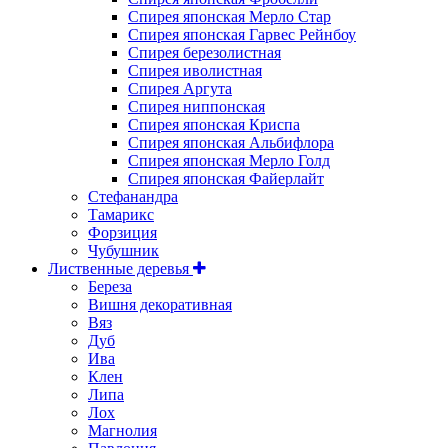
Спирея японская Мерло Стар
Спирея японская Гарвес Рейнбоу
Спирея березолистная
Спирея иволистная
Спирея Аргута
Спирея ниппонская
Спирея японская Криспа
Спирея японская Альбифлора
Спирея японская Мерло Голд
Спирея японская Файерлайт
Стефанандра
Тамарикс
Форзиция
Чубушник
Лиственные деревья
Береза
Вишня декоративная
Вяз
Дуб
Ива
Клен
Липа
Лох
Магнолия