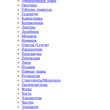
Декоративные злаки
Гвоздика
Гейхера, тиарелла
Гелениум
Камнеломка
Колокольчик
Лиатрис
Лилейник
Монарда
Нивяник
Очиток (Седум)
Папоротник
Пахизандра
Перовския
Пион
Полынь
Пряные травы
Роджерсия
Суккуленты/Молодило
Тысячелистник
Флокс
Хоста
Хризантема
Чистец
Эхинацея