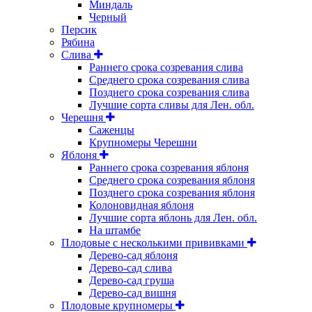
Миндаль
Черный
Персик
Рябина
Слива
Раннего срока созревания слива
Среднего срока созревания слива
Позднего срока созревания слива
Лучшие сорта сливы для Лен. обл.
Черешня
Саженцы
Крупномеры Черешни
Яблоня
Раннего срока созревания яблоня
Среднего срока созревания яблоня
Позднего срока созревания яблоня
Колоновидная яблоня
Лучшие сорта яблонь для Лен. обл.
На штамбе
Плодовые с несколькими прививками
Дерево-сад яблоня
Дерево-сад слива
Дерево-сад груша
Дерево-сад вишня
Плодовые крупномеры