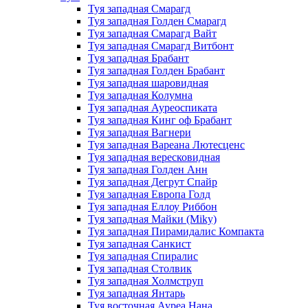
Туя западная Смарагд
Туя западная Голден Смарагд
Туя западная Смарагд Вайт
Туя западная Смарагд Витбонт
Туя западная Брабант
Туя западная Голден Брабант
Туя западная шаровидная
Туя западная Колумна
Туя западная Ауреоспиката
Туя западная Кинг оф Брабант
Туя западная Вагнери
Туя западная Вареана Лютесценс
Туя западная вересковидная
Туя западная Голден Анн
Туя западная Дегрут Спайр
Туя западная Европа Голд
Туя западная Еллоу Риббон
Туя западная Майки (Miky)
Туя западная Пирамидалис Компакта
Туя западная Санкист
Туя западная Спиралис
Туя западная Столвик
Туя западная Холмструп
Туя западная Янтарь
Туя восточная Ауреа Нана