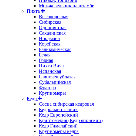
Ниваки, топиарии
Можжевельник на штамбе
Пихта
Высокорослая
Сибирская
Одноцветная
Сахалинская
Нордмана
Корейская
Бальзамическая
Белая
Горная
Пихта Вича
Испанская
Равночешуйчатая
Субальпийская
Фразера
Крупномеры
Кедр
Сосна сибирская кедровая
Кедровый стланик
Кедр Европейский
Криптомерия (Кедр японский)
Кедр Гималайский
Крупномеры кедра