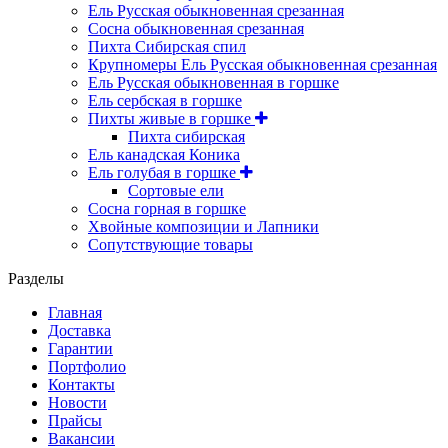
Ель Русская обыкновенная срезанная
Сосна обыкновенная срезанная
Пихта Сибирская спил
Крупномеры Ель Русская обыкновенная срезанная
Ель Русская обыкновенная в горшке
Ель сербская в горшке
Пихты живые в горшке
Пихта сибирская
Ель канадская Коника
Ель голубая в горшке
Сортовые ели
Сосна горная в горшке
Хвойные композиции и Лапники
Сопутствующие товары
Разделы
Главная
Доставка
Гарантии
Портфолио
Контакты
Новости
Прайсы
Вакансии