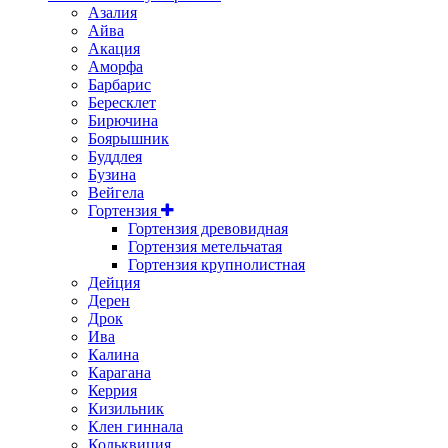
Азалия
Айва
Акация
Аморфа
Барбарис
Бересклет
Бирючина
Боярышник
Буддлея
Бузина
Вейгела
Гортензия
Гортензия древовидная
Гортензия метельчатая
Гортензия крупнолистная
Дейция
Дерен
Дрок
Ива
Калина
Карагана
Керрия
Кизильник
Клен гиннала
Кольквиция