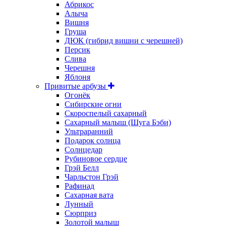
Абрикос
Алыча
Вишня
Груша
ДЮК (гибрид вишни с черешней)
Персик
Слива
Черешня
Яблоня
Привитые арбузы
Огонёк
Сибирские огни
Скороспелый сахарный
Сахарный малыш (Шуга Бэби)
Ультраранний
Подарок солнца
Солнцедар
Рубиновое сердце
Грэй Белл
Чарльстон Грэй
Рафинад
Сахарная вата
Лунный
Сюрприз
Золотой малыш