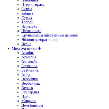
Павлония
Птеростиракс
Осина
Рябина
Сумах
Тополь
Черемуха
Шелковица
Крупномеры лиственные деревья
Яблоня декоративная
Ясень
Многолетники
Арабис
Армерия
Астильбa
Барвинок
Бузульник
Астра
Вероника
Вербейник
Вереск
Гайлардия
Ирис
Живучка
Дельфиниум