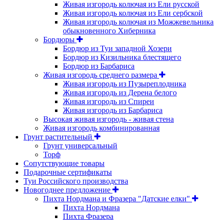
Живая изгородь колючая из Ели русской
Живая изгородь колючая из Ели сербской
Живая изгородь колючая из Можжевельника
обыкновенного Хиберника
Бордюры
Бордюр из Туи западной Хозери
Бордюр из Кизильника блестящего
Бордюр из Барбариса
Живая изгородь среднего размера
Живая изгородь из Пузыреплодника
Живая изгородь из Дерена белого
Живая изгородь из Спиреи
Живая изгородь из Барбариса
Высокая живая изгородь - живая стена
Живая изгородь комбинированная
Грунт растительный
Грунт универсальный
Торф
Сопутствующие товары
Подарочные сертификаты
Туи Российского производства
Новогоднее предложение
Пихта Нордмана и Фразера "Датские елки"
Пихта Нордмана
Пихта Фразера