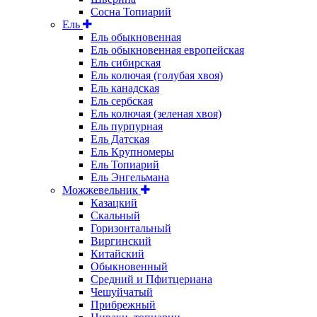
Сосна Топиарий
Ель
Ель обыкновенная
Ель обыкновенная европейская
Ель сибирская
Ель колючая (голубая хвоя)
Ель канадская
Ель сербская
Ель колючая (зеленая хвоя)
Ель пурпурная
Ель Датская
Ель Крупномеры
Ель Топиарий
Ель Энгельмана
Можжевельник
Казацкий
Скальный
Горизонтальный
Виргинский
Китайский
Обыкновенный
Средний и Пфитцериана
Чешуйчатый
Прибрежный