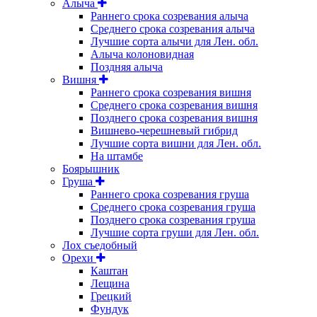
Алыча
Раннего срока созревания алыча
Среднего срока созревания алыча
Лучшие сорта алычи для Лен. обл.
Алыча колоновидная
Поздняя алыча
Вишня
Раннего срока созревания вишня
Среднего срока созревания вишня
Позднего срока созревания вишня
Вишнево-черешневый гибрид
Лучшие сорта вишни для Лен. обл.
На штамбе
Боярышник
Груша
Раннего срока созревания груша
Среднего срока созревания груша
Позднего срока созревания груша
Лучшие сорта груши для Лен. обл.
Лох съедобный
Орехи
Каштан
Лещина
Грецкий
Фундук