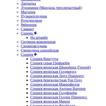
Лапчатка
Луизеания (Миндаль трехлопастный)
Магония
Пузыреплодник
Рододендрон
Рябинник
Самшит
Сирень
На штамбе
Скумпия кожевенная
Снежноягодник
Смородина альпийская
Спирея
Спирея Вангутта
Спирея серая Грефшейм
Спирея японская Широбана (Генпей)
Спирея японская Голдмаунд
Спирея японская Литл Принцесс
Спирея березолистная Тор Голд
Спирея японская Макрофилла
Спирея японская Антони Ватерер
Спирея японская Голдфлейм
Спирея японская Голден Принцесс
Спирея японская Манон
Спирея японская Фробелли