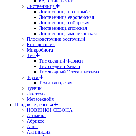
Кедр Ливанский
Лиственница
Лиственница на штамбе
Лиственница европейская
Лиственница сибирская
Лиственница японская
Лиственница американская
Плосковеточник восточный
Кипарисовик
Микробиота
Тис
Тис средний Фармен
Тис средний Хикси
Тис ягодный Элегантиссима
Тсуга
Тсуга канадская
Туевик
Лжетсуга
Метасеквойя
Плодовые деревья
НОВИНКИ СЕЗОНА
Азимина
Абрикос
Айва
Актинидия