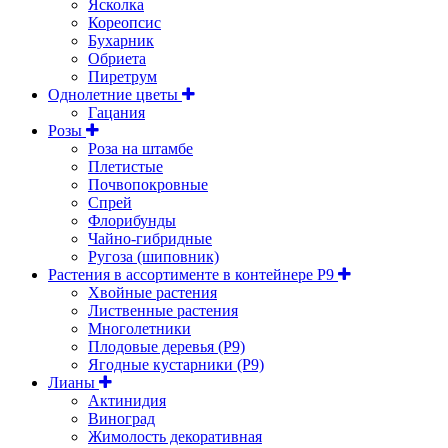
Ясколка
Кореопсис
Бухарник
Обриета
Пиретрум
Однолетние цветы
Гацания
Розы
Роза на штамбе
Плетистые
Почвопокровные
Спрей
Флорибунды
Чайно-гибридные
Ругоза (шиповник)
Растения в ассортименте в контейнере P9
Хвойные растения
Лиственные растения
Многолетники
Плодовые деревья (Р9)
Ягодные кустарники (Р9)
Лианы
Актинидия
Виноград
Жимолость декоративная