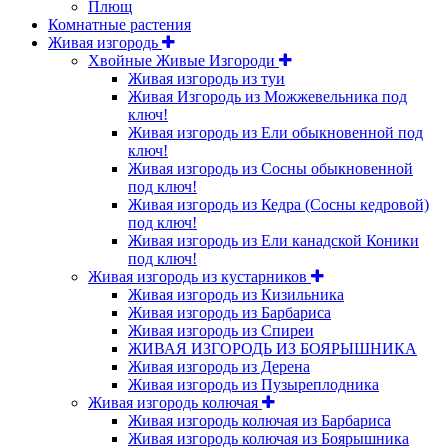
Плющ
Комнатные растения
Живая изгородь
Хвойные Живые Изгороди
Живая изгородь из туи
Живая Изгородь из Можжевельника под
ключ!
Живая изгородь из Ели обыкновенной под
ключ!
Живая изгородь из Сосны обыкновенной
под ключ!
Живая изгородь из Кедра (Сосны кедровой)
под ключ!
Живая изгородь из Ели канадской Коники
под ключ!
Живая изгородь из кустарников
Живая изгородь из Кизильника
Живая изгородь из Барбариса
Живая изгородь из Спиреи
ЖИВАЯ ИЗГОРОДЬ ИЗ БОЯРЫШНИКА
Живая изгородь из Дерена
Живая изгородь из Пузыреплодника
Живая изгородь колючая
Живая изгородь колючая из Барбариса
Живая изгородь колючая из Боярышника