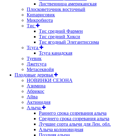
Лиственница американская
Плосковеточник восточный
Кипарисовик
Микробиота
Тис
Тис средний Фармен
Тис средний Хикси
Тис ягодный Элегантиссима
Тсуга
Тсуга канадская
Туевик
Лжетсуга
Метасеквойя
Плодовые деревья
НОВИНКИ СЕЗОНА
Азимина
Абрикос
Айва
Актинидия
Алыча
Раннего срока созревания алыча
Среднего срока созревания алыча
Лучшие сорта алычи для Лен. обл.
Алыча колоновидная
Поздняя алыча