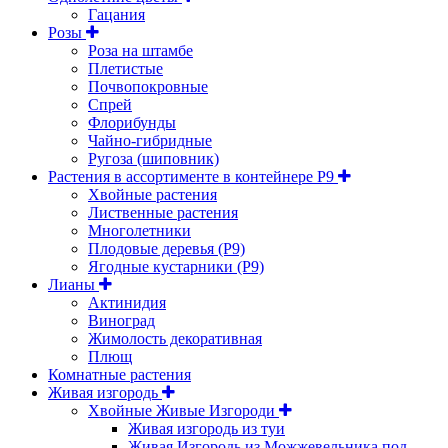
Гацания
Розы
Роза на штамбе
Плетистые
Почвопокровные
Спрей
Флорибунды
Чайно-гибридные
Ругоза (шиповник)
Растения в ассортименте в контейнере P9
Хвойные растения
Лиственные растения
Многолетники
Плодовые деревья (Р9)
Ягодные кустарники (Р9)
Лианы
Актинидия
Виноград
Жимолость декоративная
Плющ
Комнатные растения
Живая изгородь
Хвойные Живые Изгороди
Живая изгородь из туи
Живая Изгородь из Можжевельника под