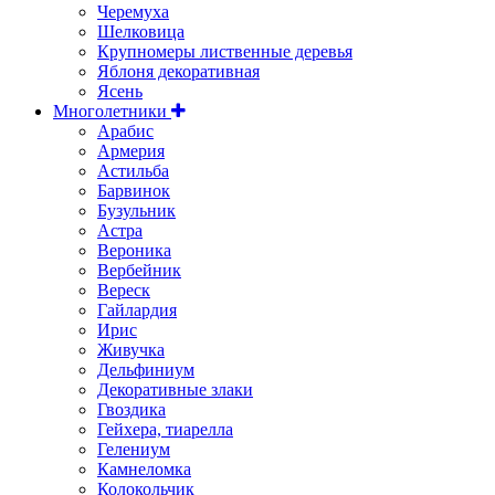
Черемуха
Шелковица
Крупномеры лиственные деревья
Яблоня декоративная
Ясень
Многолетники
Арабис
Армерия
Астильбa
Барвинок
Бузульник
Астра
Вероника
Вербейник
Вереск
Гайлардия
Ирис
Живучка
Дельфиниум
Декоративные злаки
Гвоздика
Гейхера, тиарелла
Гелениум
Камнеломка
Колокольчик