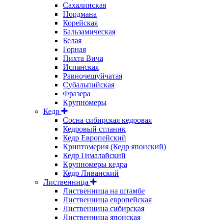
Сахалинская
Нордмана
Корейская
Бальзамическая
Белая
Горная
Пихта Вича
Испанская
Равночешуйчатая
Субальпийская
Фразера
Крупномеры
Кедр
Сосна сибирская кедровая
Кедровый стланик
Кедр Европейский
Криптомерия (Кедр японский)
Кедр Гималайский
Крупномеры кедра
Кедр Ливанский
Лиственница
Лиственница на штамбе
Лиственница европейская
Лиственница сибирская
Лиственница японская