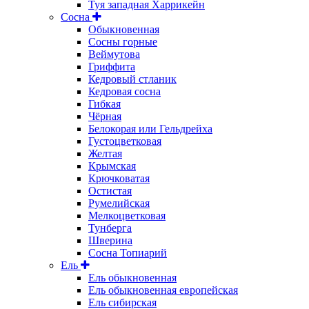
Туя западная Харрикейн
Сосна
Обыкновенная
Сосны горные
Веймутова
Гриффита
Кедровый стланик
Кедровая сосна
Гибкая
Чёрная
Белокорая или Гельдрейха
Густоцветковая
Желтая
Крымская
Крючковатая
Остистая
Румелийская
Мелкоцветковая
Тунберга
Шверина
Сосна Топиарий
Ель
Ель обыкновенная
Ель обыкновенная европейская
Ель сибирская