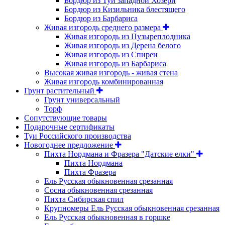
Бордюр из Туи западной Хозери
Бордюр из Кизильника блестящего
Бордюр из Барбариса
Живая изгородь среднего размера
Живая изгородь из Пузыреплодника
Живая изгородь из Дерена белого
Живая изгородь из Спиреи
Живая изгородь из Барбариса
Высокая живая изгородь - живая стена
Живая изгородь комбинированная
Грунт растительный
Грунт универсальный
Торф
Сопутствующие товары
Подарочные сертификаты
Туи Российского производства
Новогоднее предложение
Пихта Нордмана и Фразера "Датские елки"
Пихта Нордмана
Пихта Фразера
Ель Русская обыкновенная срезанная
Сосна обыкновенная срезанная
Пихта Сибирская спил
Крупномеры Ель Русская обыкновенная срезанная
Ель Русская обыкновенная в горшке