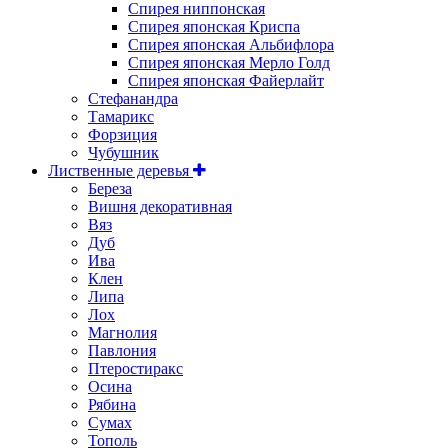
Спирея ниппонская
Спирея японская Криспа
Спирея японская Альбифлора
Спирея японская Мерло Голд
Спирея японская Файерлайт
Стефанандра
Тамарикс
Форзиция
Чубушник
Лиственные деревья
Береза
Вишня декоративная
Вяз
Дуб
Ива
Клен
Липа
Лох
Магнолия
Павлония
Птеростиракс
Осина
Рябина
Сумах
Тополь