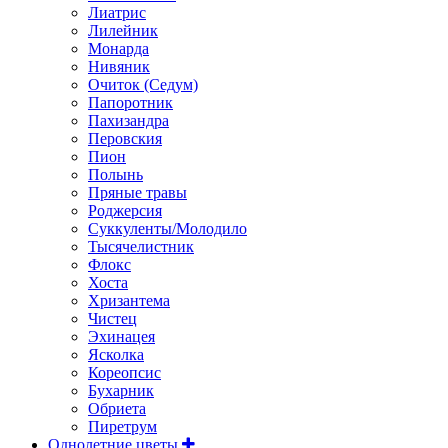
Лиатрис
Лилейник
Монарда
Нивяник
Очиток (Седум)
Папоротник
Пахизандра
Перовския
Пион
Полынь
Пряные травы
Роджерсия
Суккуленты/Молодило
Тысячелистник
Флокс
Хоста
Хризантема
Чистец
Эхинацея
Ясколка
Кореопсис
Бухарник
Обриета
Пиретрум
Однолетние цветы