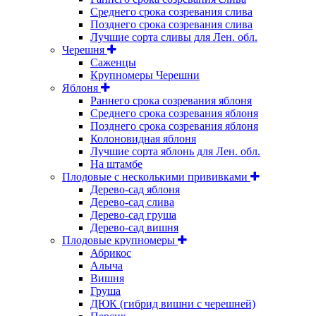
Среднего срока созревания слива
Позднего срока созревания слива
Лучшие сорта сливы для Лен. обл.
Черешня
Саженцы
Крупномеры Черешни
Яблоня
Раннего срока созревания яблоня
Среднего срока созревания яблоня
Позднего срока созревания яблоня
Колоновидная яблоня
Лучшие сорта яблонь для Лен. обл.
На штамбе
Плодовые с несколькими прививками
Дерево-сад яблоня
Дерево-сад слива
Дерево-сад груша
Дерево-сад вишня
Плодовые крупномеры
Абрикос
Алыча
Вишня
Груша
ДЮК (гибрид вишни с черешней)