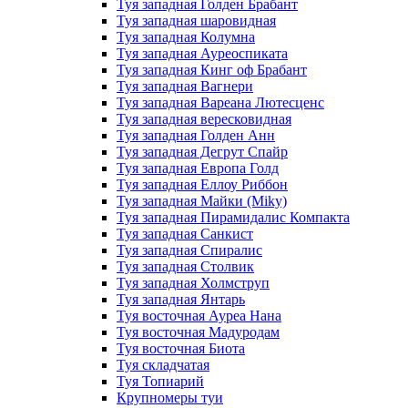
Туя западная Голден Брабант
Туя западная шаровидная
Туя западная Колумна
Туя западная Ауреоспиката
Туя западная Кинг оф Брабант
Туя западная Вагнери
Туя западная Вареана Лютесценс
Туя западная вересковидная
Туя западная Голден Анн
Туя западная Дегрут Спайр
Туя западная Европа Голд
Туя западная Еллоу Риббон
Туя западная Майки (Miky)
Туя западная Пирамидалис Компакта
Туя западная Санкист
Туя западная Спиралис
Туя западная Столвик
Туя западная Холмструп
Туя западная Янтарь
Туя восточная Ауреа Нана
Туя восточная Мадуродам
Туя восточная Биота
Туя складчатая
Туя Топиарий
Крупномеры туи