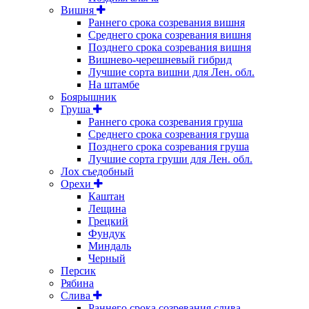
Вишня
Раннего срока созревания вишня
Среднего срока созревания вишня
Позднего срока созревания вишня
Вишнево-черешневый гибрид
Лучшие сорта вишни для Лен. обл.
На штамбе
Боярышник
Груша
Раннего срока созревания груша
Среднего срока созревания груша
Позднего срока созревания груша
Лучшие сорта груши для Лен. обл.
Лох съедобный
Орехи
Каштан
Лещина
Грецкий
Фундук
Миндаль
Черный
Персик
Рябина
Слива
Раннего срока созревания слива