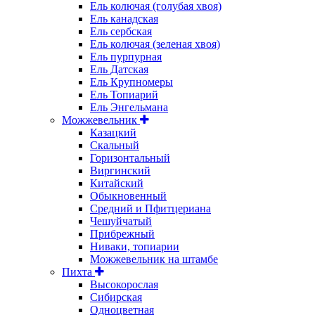
Ель колючая (голубая хвоя)
Ель канадская
Ель сербская
Ель колючая (зеленая хвоя)
Ель пурпурная
Ель Датская
Ель Крупномеры
Ель Топиарий
Ель Энгельмана
Можжевельник
Казацкий
Скальный
Горизонтальный
Виргинский
Китайский
Обыкновенный
Средний и Пфитцериана
Чешуйчатый
Прибрежный
Ниваки, топиарии
Можжевельник на штамбе
Пихта
Высокорослая
Сибирская
Одноцветная