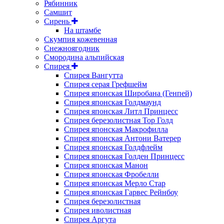
Рябинник
Самшит
Сирень
На штамбе
Скумпия кожевенная
Снежноягодник
Смородина альпийская
Спирея
Спирея Вангутта
Спирея серая Грефшейм
Спирея японская Широбана (Генпей)
Спирея японская Голдмаунд
Спирея японская Литл Принцесс
Спирея березолистная Тор Голд
Спирея японская Макрофилла
Спирея японская Антони Ватерер
Спирея японская Голдфлейм
Спирея японская Голден Принцесс
Спирея японская Манон
Спирея японская Фробелли
Спирея японская Мерло Стар
Спирея японская Гарвес Рейнбоу
Спирея березолистная
Спирея иволистная
Спирея Аргута