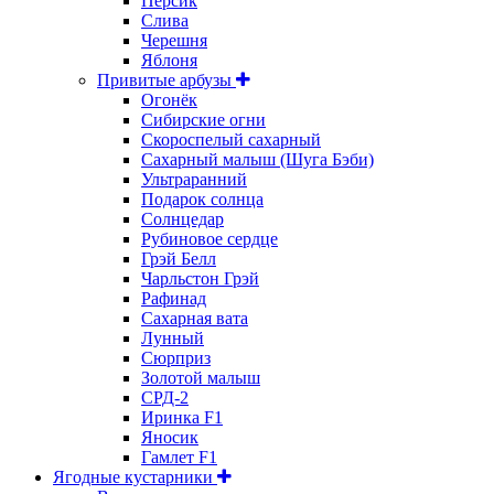
Персик
Слива
Черешня
Яблоня
Привитые арбузы
Огонёк
Сибирские огни
Скороспелый сахарный
Сахарный малыш (Шуга Бэби)
Ультраранний
Подарок солнца
Солнцедар
Рубиновое сердце
Грэй Белл
Чарльстон Грэй
Рафинад
Сахарная вата
Лунный
Сюрприз
Золотой малыш
СРД-2
Иринка F1
Яносик
Гамлет F1
Ягодные кустарники