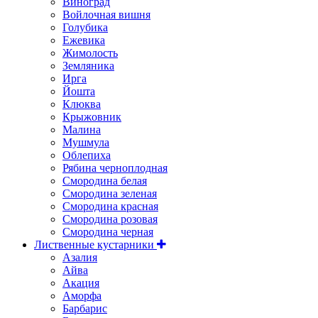
Виноград
Войлочная вишня
Голубика
Ежевика
Жимолость
Земляника
Ирга
Йошта
Клюква
Крыжовник
Малина
Мушмула
Облепиха
Рябина черноплодная
Смородина белая
Смородина зеленая
Смородина красная
Смородина розовая
Смородина черная
Лиственные кустарники
Азалия
Айва
Акация
Аморфа
Барбарис