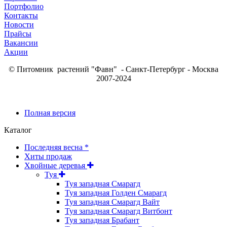
Портфолио
Контакты
Новости
Прайсы
Вакансии
Акции
© Питомник растений "Фавн" - Санкт-Петербург - Москва
2007-2024
Полная версия
Каталог
Последняя весна *
Хиты продаж
Хвойные деревья
Туя
Туя западная Смарагд
Туя западная Голден Смарагд
Туя западная Смарагд Вайт
Туя западная Смарагд Витбонт
Туя западная Брабант