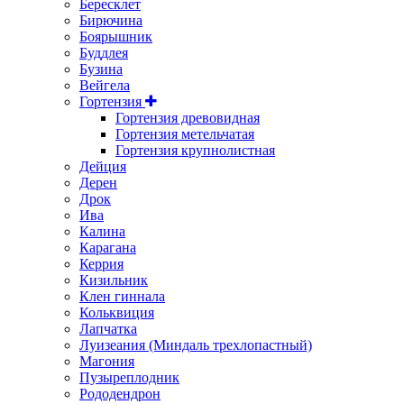
Бересклет
Бирючина
Боярышник
Буддлея
Бузина
Вейгела
Гортензия
Гортензия древовидная
Гортензия метельчатая
Гортензия крупнолистная
Дейция
Дерен
Дрок
Ива
Калина
Карагана
Керрия
Кизильник
Клен гиннала
Кольквиция
Лапчатка
Луизеания (Миндаль трехлопастный)
Магония
Пузыреплодник
Рододендрон