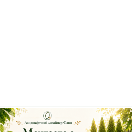
Нет в наличии
Мульча из коры сосны средняя фракция 1 сорта 50л
320 руб