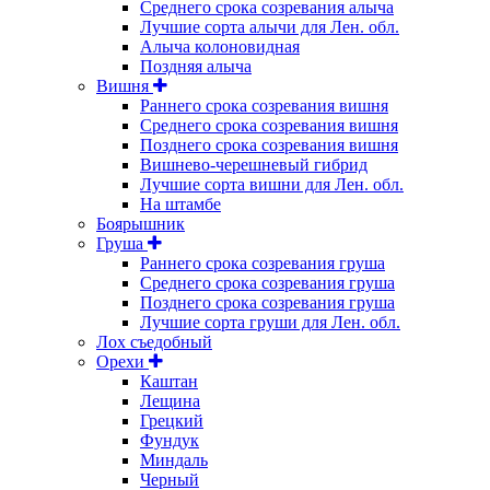
Среднего срока созревания алыча
Лучшие сорта алычи для Лен. обл.
Алыча колоновидная
Поздняя алыча
Вишня
Раннего срока созревания вишня
Среднего срока созревания вишня
Позднего срока созревания вишня
Вишнево-черешневый гибрид
Лучшие сорта вишни для Лен. обл.
На штамбе
Боярышник
Груша
Раннего срока созревания груша
Среднего срока созревания груша
Позднего срока созревания груша
Лучшие сорта груши для Лен. обл.
Лох съедобный
Орехи
Каштан
Лещина
Грецкий
Фундук
Миндаль
Черный