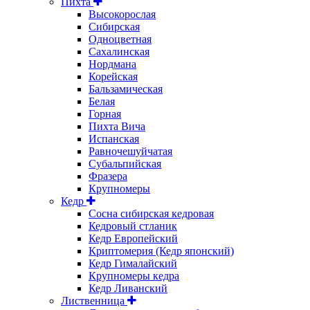
Пихта
Высокорослая
Сибирская
Одноцветная
Сахалинская
Нордмана
Корейская
Бальзамическая
Белая
Горная
Пихта Вича
Испанская
Равночешуйчатая
Субальпийская
Фразера
Крупномеры
Кедр
Сосна сибирская кедровая
Кедровый стланик
Кедр Европейский
Криптомерия (Кедр японский)
Кедр Гималайский
Крупномеры кедра
Кедр Ливанский
Лиственница