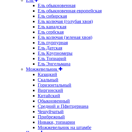
Ель
Ель обыкновенная
Ель обыкновенная европейская
Ель сибирская
Ель колючая (голубая хвоя)
Ель канадская
Ель сербская
Ель колючая (зеленая хвоя)
Ель пурпурная
Ель Датская
Ель Крупномеры
Ель Топиарий
Ель Энгельмана
Можжевельник
Казацкий
Скальный
Горизонтальный
Виргинский
Китайский
Обыкновенный
Средний и Пфитцериана
Чешуйчатый
Прибрежный
Ниваки, топиарии
Можжевельник на штамбе