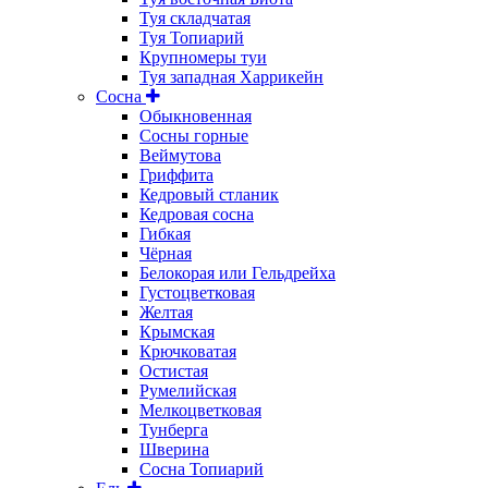
Туя складчатая
Туя Топиарий
Крупномеры туи
Туя западная Харрикейн
Сосна
Обыкновенная
Сосны горные
Веймутова
Гриффита
Кедровый стланик
Кедровая сосна
Гибкая
Чёрная
Белокорая или Гельдрейха
Густоцветковая
Желтая
Крымская
Крючковатая
Остистая
Румелийская
Мелкоцветковая
Тунберга
Шверина
Сосна Топиарий