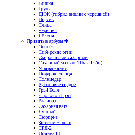
Вишня
Груша
ДЮК (гибрид вишни с черешней)
Персик
Слива
Черешня
Яблоня
Привитые арбузы
Огонёк
Сибирские огни
Скороспелый сахарный
Сахарный малыш (Шуга Бэби)
Ультраранний
Подарок солнца
Солнцедар
Рубиновое сердце
Грэй Белл
Чарльстон Грэй
Рафинад
Сахарная вата
Лунный
Сюрприз
Золотой малыш
СРД-2
Иринка F1