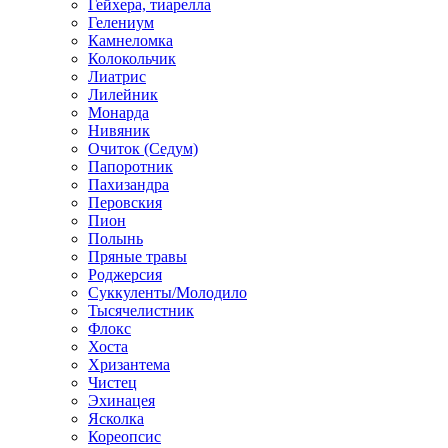
Гейхера, тиарелла
Гелениум
Камнеломка
Колокольчик
Лиатрис
Лилейник
Монарда
Нивяник
Очиток (Седум)
Папоротник
Пахизандра
Перовския
Пион
Полынь
Пряные травы
Роджерсия
Суккуленты/Молодило
Тысячелистник
Флокс
Хоста
Хризантема
Чистец
Эхинацея
Ясколка
Кореопсис