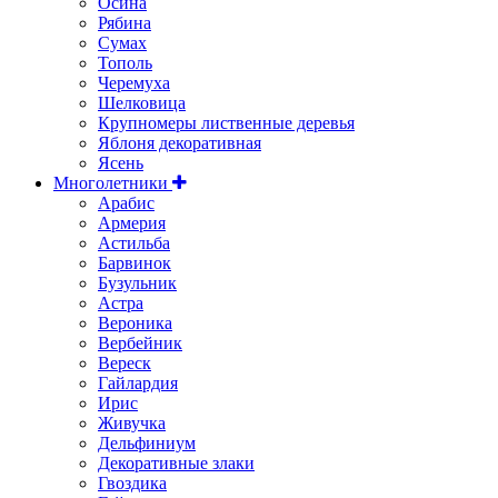
Осина
Рябина
Сумах
Тополь
Черемуха
Шелковица
Крупномеры лиственные деревья
Яблоня декоративная
Ясень
Многолетники
Арабис
Армерия
Астильбa
Барвинок
Бузульник
Астра
Вероника
Вербейник
Вереск
Гайлардия
Ирис
Живучка
Дельфиниум
Декоративные злаки
Гвоздика