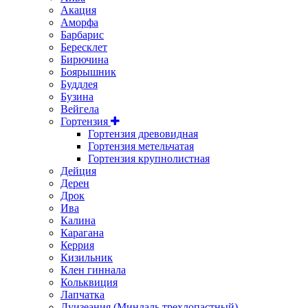
Акация
Аморфа
Барбарис
Бересклет
Бирючина
Боярышник
Буддлея
Бузина
Вейгела
Гортензия
Гортензия древовидная
Гортензия метельчатая
Гортензия крупнолистная
Дейция
Дерен
Дрок
Ива
Калина
Карагана
Керрия
Кизильник
Клен гиннала
Кольквиция
Лапчатка
Луизеания (Миндаль трехлопастный)