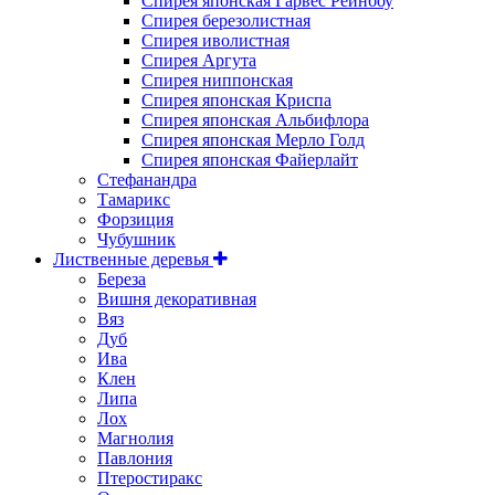
Спирея японская Гарвес Рейнбоу
Спирея березолистная
Спирея иволистная
Спирея Аргута
Спирея ниппонская
Спирея японская Криспа
Спирея японская Альбифлора
Спирея японская Мерло Голд
Спирея японская Файерлайт
Стефанандра
Тамарикс
Форзиция
Чубушник
Лиственные деревья
Береза
Вишня декоративная
Вяз
Дуб
Ива
Клен
Липа
Лох
Магнолия
Павлония
Птеростиракс