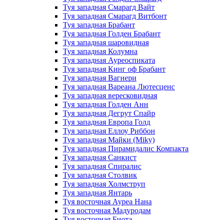
Туя западная Смарагд Вайт
Туя западная Смарагд Витбонт
Туя западная Брабант
Туя западная Голден Брабант
Туя западная шаровидная
Туя западная Колумна
Туя западная Ауреоспиката
Туя западная Кинг оф Брабант
Туя западная Вагнери
Туя западная Вареана Лютесценс
Туя западная вересковидная
Туя западная Голден Анн
Туя западная Дегрут Спайр
Туя западная Европа Голд
Туя западная Еллоу Риббон
Туя западная Майки (Miky)
Туя западная Пирамидалис Компакта
Туя западная Санкист
Туя западная Спиралис
Туя западная Столвик
Туя западная Холмструп
Туя западная Янтарь
Туя восточная Ауреа Нана
Туя восточная Мадуродам
Туя восточная Биота