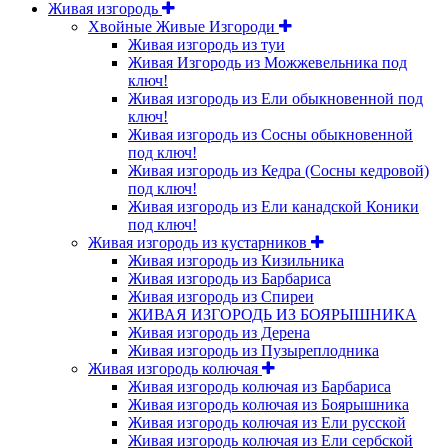
Живая изгородь
Хвойные Живые Изгороди
Живая изгородь из туи
Живая Изгородь из Можжевельника под
ключ!
Живая изгородь из Ели обыкновенной под
ключ!
Живая изгородь из Сосны обыкновенной
под ключ!
Живая изгородь из Кедра (Сосны кедровой)
под ключ!
Живая изгородь из Ели канадской Коники
под ключ!
Живая изгородь из кустарников
Живая изгородь из Кизильника
Живая изгородь из Барбариса
Живая изгородь из Спиреи
ЖИВАЯ ИЗГОРОДЬ ИЗ БОЯРЫШНИКА
Живая изгородь из Дерена
Живая изгородь из Пузыреплодника
Живая изгородь колючая
Живая изгородь колючая из Барбариса
Живая изгородь колючая из Боярышника
Живая изгородь колючая из Ели русской
Живая изгородь колючая из Ели сербской