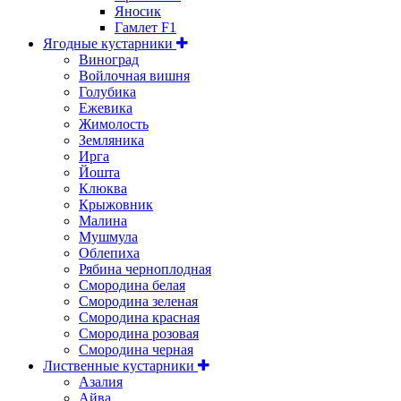
Яносик
Гамлет F1
Ягодные кустарники
Виноград
Войлочная вишня
Голубика
Ежевика
Жимолость
Земляника
Ирга
Йошта
Клюква
Крыжовник
Малина
Мушмула
Облепиха
Рябина черноплодная
Смородина белая
Смородина зеленая
Смородина красная
Смородина розовая
Смородина черная
Лиственные кустарники
Азалия
Айва