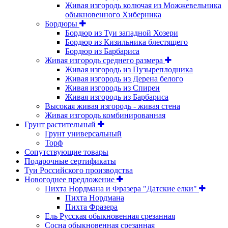
Живая изгородь колючая из Можжевельника
обыкновенного Хиберника
Бордюры
Бордюр из Туи западной Хозери
Бордюр из Кизильника блестящего
Бордюр из Барбариса
Живая изгородь среднего размера
Живая изгородь из Пузыреплодника
Живая изгородь из Дерена белого
Живая изгородь из Спиреи
Живая изгородь из Барбариса
Высокая живая изгородь - живая стена
Живая изгородь комбинированная
Грунт растительный
Грунт универсальный
Торф
Сопутствующие товары
Подарочные сертификаты
Туи Российского производства
Новогоднее предложение
Пихта Нордмана и Фразера "Датские елки"
Пихта Нордмана
Пихта Фразера
Ель Русская обыкновенная срезанная
Сосна обыкновенная срезанная