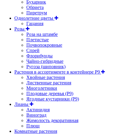
Бухарник
Обриета
Пиретрум
Однолетние цветы
Гацания
Розы
Роза на штамбе
Плетистые
Почвопокровные
Спрей
Флорибунды
Чайно-гибридные
Ругоза (шиповник)
Растения в ассортименте в контейнере P9
Хвойные растения
Лиственные растения
Многолетники
Плодовые деревья (Р9)
Ягодные кустарники (Р9)
Лианы
Актинидия
Виноград
Жимолость декоративная
Плющ
Комнатные растения