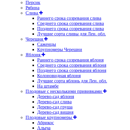
Персик
Рябина
Слива
Раннего срока созревания слива
Среднего срока созревания слива
Позднего срока созревания слива
Лучшие сорта сливы для Лен. обл.
Черешня
Саженцы
Крупномеры Черешни
Яблоня
Раннего срока созревания яблоня
Среднего срока созревания яблоня
Позднего срока созревания яблоня
Колоновидная яблоня
Лучшие сорта яблонь для Лен. обл.
На штамбе
Плодовые с несколькими прививками
Дерево-сад яблоня
Дерево-сад слива
Дерево-сад груша
Дерево-сад вишня
Плодовые крупномеры
Абрикос
Алыча