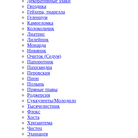
Декоративные злаки
Гвоздика
Гейхера, тиарелла
Гелениум
Камнеломка
Колокольчик
Лиатрис
Лилейник
Монарда
Нивяник
Очиток (Седум)
Папоротник
Пахизандра
Перовския
Пион
Полынь
Пряные травы
Роджерсия
Суккуленты/Молодило
Тысячелистник
Флокс
Хоста
Хризантема
Чистец
Эхинацея