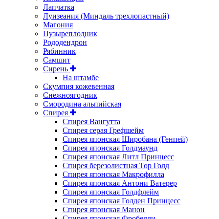
Лапчатка
Луизеания (Миндаль трехлопастный)
Магония
Пузыреплодник
Рододендрон
Рябинник
Самшит
Сирень
На штамбе
Скумпия кожевенная
Снежноягодник
Смородина альпийская
Спирея
Спирея Вангутта
Спирея серая Грефшейм
Спирея японская Широбана (Генпей)
Спирея японская Голдмаунд
Спирея японская Литл Принцесс
Спирея березолистная Тор Голд
Спирея японская Макрофилла
Спирея японская Антони Ватерер
Спирея японская Голдфлейм
Спирея японская Голден Принцесс
Спирея японская Манон
Спирея японская Фробелли