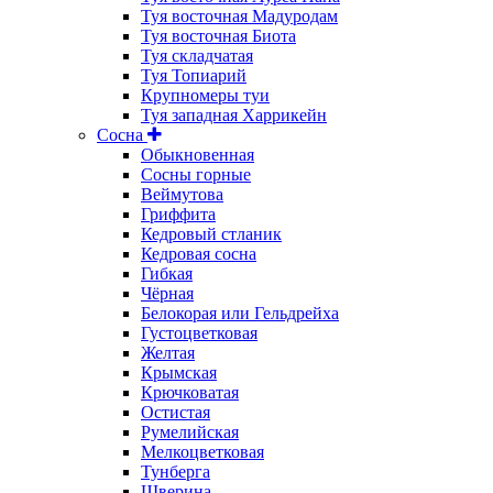
Туя восточная Мадуродам
Туя восточная Биота
Туя складчатая
Туя Топиарий
Крупномеры туи
Туя западная Харрикейн
Сосна
Обыкновенная
Сосны горные
Веймутова
Гриффита
Кедровый стланик
Кедровая сосна
Гибкая
Чёрная
Белокорая или Гельдрейха
Густоцветковая
Желтая
Крымская
Крючковатая
Остистая
Румелийская
Мелкоцветковая
Тунберга
Шверина