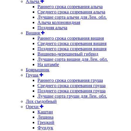
Алыча
Раннего срока созревания алыча
Среднего срока созревания алыча
Лучшие сорта алычи для Лен. обл.
Алыча колоновидная
Поздняя алыча
Вишня
Раннего срока созревания вишня
Среднего срока созревания вишня
Позднего срока созревания вишня
Вишнево-черешневый гибрид
Лучшие сорта вишни для Лен. обл.
На штамбе
Боярышник
Груша
Раннего срока созревания груша
Среднего срока созревания груша
Позднего срока созревания груша
Лучшие сорта груши для Лен. обл.
Лох съедобный
Орехи
Каштан
Лещина
Грецкий
Фундук