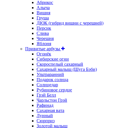
Абрикос
Алыча
Вишня
Груша
ДЮК (гибрид вишни с черешней)
Персик
Слива
Черешня
Яблоня
Привитые арбузы
Огонёк
Сибирские огни
Скороспелый сахарный
Сахарный малыш (Шуга Бэби)
Ультраранний
Подарок солнца
Солнцедар
Рубиновое сердце
Грэй Белл
Чарльстон Грэй
Рафинад
Сахарная вата
Лунный
Сюрприз
Золотой малыш