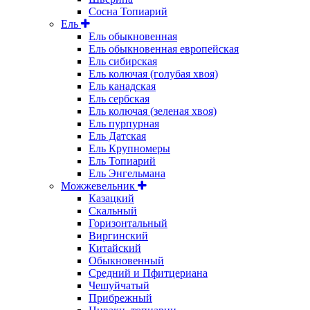
Сосна Топиарий
Ель
Ель обыкновенная
Ель обыкновенная европейская
Ель сибирская
Ель колючая (голубая хвоя)
Ель канадская
Ель сербская
Ель колючая (зеленая хвоя)
Ель пурпурная
Ель Датская
Ель Крупномеры
Ель Топиарий
Ель Энгельмана
Можжевельник
Казацкий
Скальный
Горизонтальный
Виргинский
Китайский
Обыкновенный
Средний и Пфитцериана
Чешуйчатый
Прибрежный