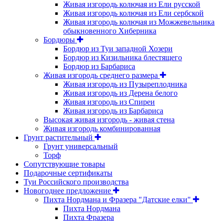
Живая изгородь колючая из Ели русской
Живая изгородь колючая из Ели сербской
Живая изгородь колючая из Можжевельника
обыкновенного Хиберника
Бордюры
Бордюр из Туи западной Хозери
Бордюр из Кизильника блестящего
Бордюр из Барбариса
Живая изгородь среднего размера
Живая изгородь из Пузыреплодника
Живая изгородь из Дерена белого
Живая изгородь из Спиреи
Живая изгородь из Барбариса
Высокая живая изгородь - живая стена
Живая изгородь комбинированная
Грунт растительный
Грунт универсальный
Торф
Сопутствующие товары
Подарочные сертификаты
Туи Российского производства
Новогоднее предложение
Пихта Нордмана и Фразера "Датские елки"
Пихта Нордмана
Пихта Фразера