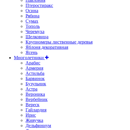
Павлония
Птеростиракс
Осина
Рябина
Сумах
Тополь
Черемуха
Шелковица
Крупномеры лиственные деревья
Яблоня декоративная
Ясень
Многолетники
Арабис
Армерия
Астильбa
Барвинок
Бузульник
Астра
Вероника
Вербейник
Вереск
Гайлардия
Ирис
Живучка
Дельфиниум