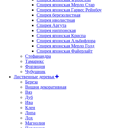
Спирея японская Мерло Стар
Спирея японская Гарвес Рейнбоу
Спирея березолистная
Спирея иволистная
Спирея Аргута
Спирея ниппонская
Спирея японская Криспа
Спирея японская Альбифлора
Спирея японская Мерло Голд
Спирея японская Файерлайт
Стефанандра
Тамарикс
Форзиция
Чубушник
Лиственные деревья
Береза
Вишня декоративная
Вяз
Дуб
Ива
Клен
Липа
Лох
Магнолия