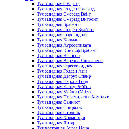
Туя западная Смарагд
Туя западная Голден Смарагд
Туя западная Смарагд Вайт
Туя западная Смарагд Витбонт
Туя западная Брабант
Туя западная Голден Брабант
Туя западная шаровидная
Туя западная Колумна
Туя западная Ауреоспиката
Туя западная Кинг оф Брабант
Туя западная Вагнери
Туя западная Вареана Лютесценс
Туя западная вересковидная
Туя западная Голден Анн
Туя западная Дегрут Спайр
Туя западная Европа Голд
Туя западная Еллоу Риббон
Туя западная Майки (Miky)
Туя западная Пирамидалис Компакта
Туя западная Санкист
Туя западная Спиралис
Туя западная Столвик
Туя западная Холмструп
Туя западная Янтарь
Туя восточная Ауреа Нана