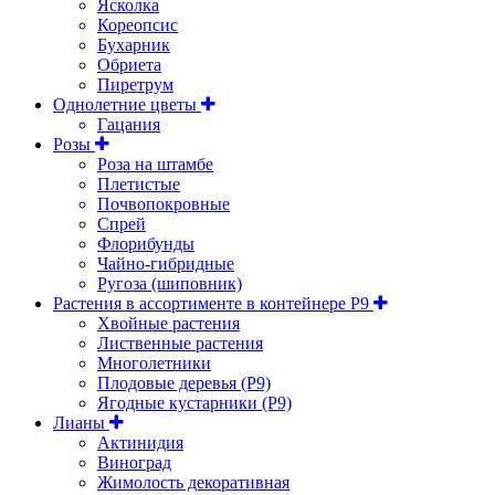
Ясколка
Кореопсис
Бухарник
Обриета
Пиретрум
Однолетние цветы
Гацания
Розы
Роза на штамбе
Плетистые
Почвопокровные
Спрей
Флорибунды
Чайно-гибридные
Ругоза (шиповник)
Растения в ассортименте в контейнере P9
Хвойные растения
Лиственные растения
Многолетники
Плодовые деревья (Р9)
Ягодные кустарники (Р9)
Лианы
Актинидия
Виноград
Жимолость декоративная