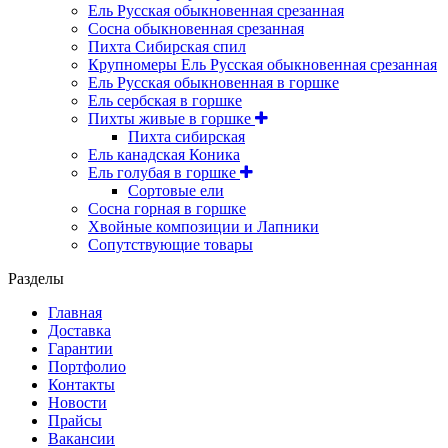
Ель Русская обыкновенная срезанная
Сосна обыкновенная срезанная
Пихта Сибирская спил
Крупномеры Ель Русская обыкновенная срезанная
Ель Русская обыкновенная в горшке
Ель сербская в горшке
Пихты живые в горшке
Пихта сибирская
Ель канадская Коника
Ель голубая в горшке
Сортовые ели
Сосна горная в горшке
Хвойные композиции и Лапники
Сопутствующие товары
Разделы
Главная
Доставка
Гарантии
Портфолио
Контакты
Новости
Прайсы
Вакансии