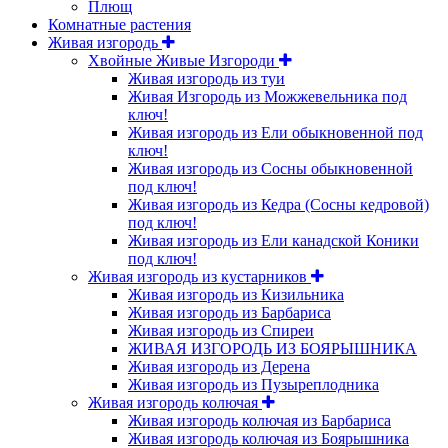
Плющ
Комнатные растения
Живая изгородь
Хвойные Живые Изгороди
Живая изгородь из туи
Живая Изгородь из Можжевельника под
ключ!
Живая изгородь из Ели обыкновенной под
ключ!
Живая изгородь из Сосны обыкновенной
под ключ!
Живая изгородь из Кедра (Сосны кедровой)
под ключ!
Живая изгородь из Ели канадской Коники
под ключ!
Живая изгородь из кустарников
Живая изгородь из Кизильника
Живая изгородь из Барбариса
Живая изгородь из Спиреи
ЖИВАЯ ИЗГОРОДЬ ИЗ БОЯРЫШНИКА
Живая изгородь из Дерена
Живая изгородь из Пузыреплодника
Живая изгородь колючая
Живая изгородь колючая из Барбариса
Живая изгородь колючая из Боярышника