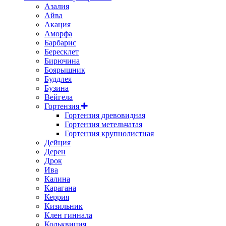
Азалия
Айва
Акация
Аморфа
Барбарис
Бересклет
Бирючина
Боярышник
Буддлея
Бузина
Вейгела
Гортензия
Гортензия древовидная
Гортензия метельчатая
Гортензия крупнолистная
Дейция
Дерен
Дрок
Ива
Калина
Карагана
Керрия
Кизильник
Клен гиннала
Кольквиция