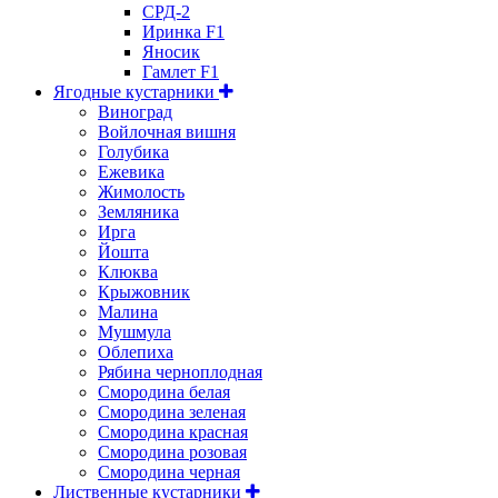
СРД-2
Иринка F1
Яносик
Гамлет F1
Ягодные кустарники
Виноград
Войлочная вишня
Голубика
Ежевика
Жимолость
Земляника
Ирга
Йошта
Клюква
Крыжовник
Малина
Мушмула
Облепиха
Рябина черноплодная
Смородина белая
Смородина зеленая
Смородина красная
Смородина розовая
Смородина черная
Лиственные кустарники