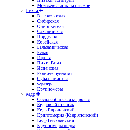
Ниваки, топиарии
Можжевельник на штамбе
Пихта
Высокорослая
Сибирская
Одноцветная
Сахалинская
Нордмана
Корейская
Бальзамическая
Белая
Горная
Пихта Вича
Испанская
Равночешуйчатая
Субальпийская
Фразера
Крупномеры
Кедр
Сосна сибирская кедровая
Кедровый стланик
Кедр Европейский
Криптомерия (Кедр японский)
Кедр Гималайский
Крупномеры кедра