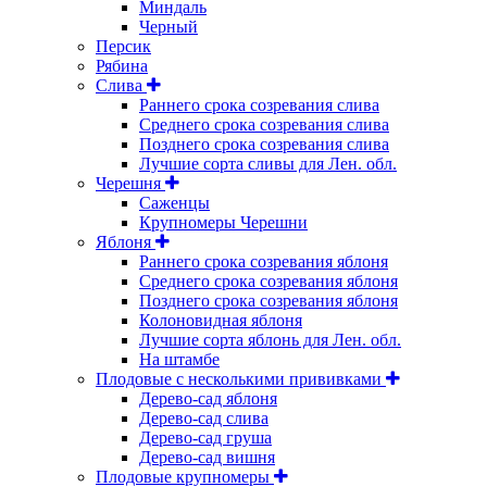
Миндаль
Черный
Персик
Рябина
Слива
Раннего срока созревания слива
Среднего срока созревания слива
Позднего срока созревания слива
Лучшие сорта сливы для Лен. обл.
Черешня
Саженцы
Крупномеры Черешни
Яблоня
Раннего срока созревания яблоня
Среднего срока созревания яблоня
Позднего срока созревания яблоня
Колоновидная яблоня
Лучшие сорта яблонь для Лен. обл.
На штамбе
Плодовые с несколькими прививками
Дерево-сад яблоня
Дерево-сад слива
Дерево-сад груша
Дерево-сад вишня
Плодовые крупномеры