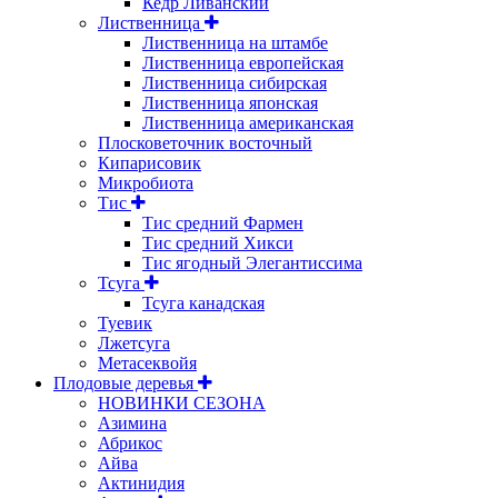
Кедр Ливанский
Лиственница
Лиственница на штамбе
Лиственница европейская
Лиственница сибирская
Лиственница японская
Лиственница американская
Плосковеточник восточный
Кипарисовик
Микробиота
Тис
Тис средний Фармен
Тис средний Хикси
Тис ягодный Элегантиссима
Тсуга
Тсуга канадская
Туевик
Лжетсуга
Метасеквойя
Плодовые деревья
НОВИНКИ СЕЗОНА
Азимина
Абрикос
Айва
Актинидия