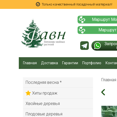
Только качественный посадочный материал!
Маршрут Мо
Маршрут
Запро
Главная
Доставка
Гарантии
Портфолио
Конта
Главна
Последняя весна *
Хиты продаж
Хвойные деревья
Плодовые деревья