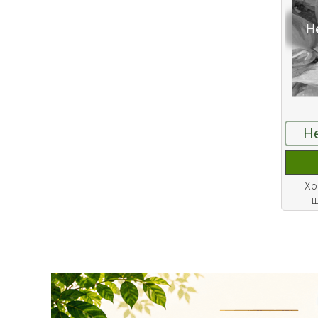
качественные
растения и украсить
Н
свой сад! Всех ждём
в нашем питомнике!
ЧИТАТЬ ДАЛЕЕ
Н
Хо
ш
АКЦИЯ ТУИ БРАБАНТ
Опубликовано: 07.08.2025
Добрый день, дорогие
подписчики!
У нас началась
СУПЕР