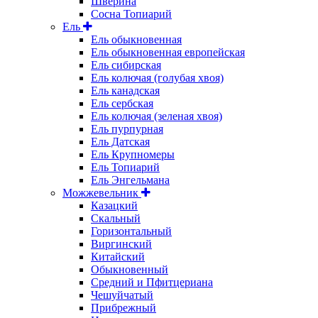
Шверина
Сосна Топиарий
Ель
Ель обыкновенная
Ель обыкновенная европейская
Ель сибирская
Ель колючая (голубая хвоя)
Ель канадская
Ель сербская
Ель колючая (зеленая хвоя)
Ель пурпурная
Ель Датская
Ель Крупномеры
Ель Топиарий
Ель Энгельмана
Можжевельник
Казацкий
Скальный
Горизонтальный
Виргинский
Китайский
Обыкновенный
Средний и Пфитцериана
Чешуйчатый
Прибрежный