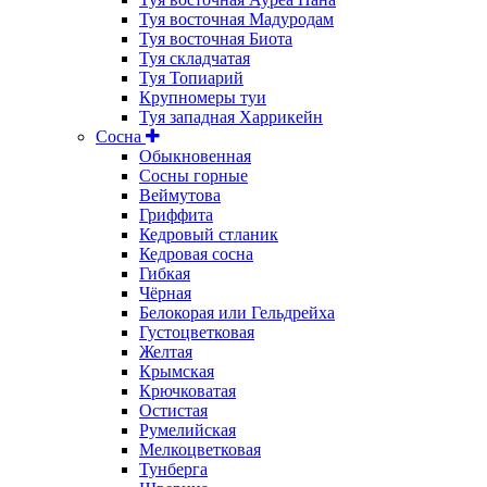
Туя восточная Мадуродам
Туя восточная Биота
Туя складчатая
Туя Топиарий
Крупномеры туи
Туя западная Харрикейн
Сосна
Обыкновенная
Сосны горные
Веймутова
Гриффита
Кедровый стланик
Кедровая сосна
Гибкая
Чёрная
Белокорая или Гельдрейха
Густоцветковая
Желтая
Крымская
Крючковатая
Остистая
Румелийская
Мелкоцветковая
Тунберга