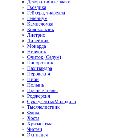
Декоративные злаки
Гвоздика
Гейхера, тиарелла
Гелениум
Камнеломка
Колокольчик
Лиатрис
Лилейник
Монарда
Нивяник
Очиток (Седум)
Папоротник
Пахизандра
Перовския
Пион
Полынь
Пряные травы
Роджерсия
Суккуленты/Молодило
Тысячелистник
Флокс
Хоста
Хризантема
Чистец
Эхинацея