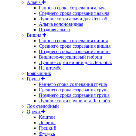
Алыча
Раннего срока созревания алыча
Среднего срока созревания алыча
Лучшие сорта алычи для Лен. обл.
Алыча колоновидная
Поздняя алыча
Вишня
Раннего срока созревания вишня
Среднего срока созревания вишня
Позднего срока созревания вишня
Вишнево-черешневый гибрид
Лучшие сорта вишни для Лен. обл.
На штамбе
Боярышник
Груша
Раннего срока созревания груша
Среднего срока созревания груша
Позднего срока созревания груша
Лучшие сорта груши для Лен. обл.
Лох съедобный
Орехи
Каштан
Лещина
Грецкий
Фундук