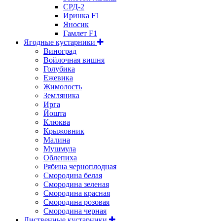
СРД-2
Иринка F1
Яносик
Гамлет F1
Ягодные кустарники
Виноград
Войлочная вишня
Голубика
Ежевика
Жимолость
Земляника
Ирга
Йошта
Клюква
Крыжовник
Малина
Мушмула
Облепиха
Рябина черноплодная
Смородина белая
Смородина зеленая
Смородина красная
Смородина розовая
Смородина черная
Лиственные кустарники