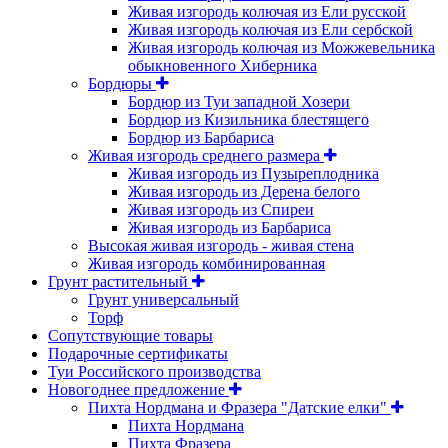
Живая изгородь колючая из Ели русской
Живая изгородь колючая из Ели сербской
Живая изгородь колючая из Можжевельника
обыкновенного Хиберника
Бордюры
Бордюр из Туи западной Хозери
Бордюр из Кизильника блестящего
Бордюр из Барбариса
Живая изгородь среднего размера
Живая изгородь из Пузыреплодника
Живая изгородь из Дерена белого
Живая изгородь из Спиреи
Живая изгородь из Барбариса
Высокая живая изгородь - живая стена
Живая изгородь комбинированная
Грунт растительный
Грунт универсальный
Торф
Сопутствующие товары
Подарочные сертификаты
Туи Российского производства
Новогоднее предложение
Пихта Нордмана и Фразера "Датские елки"
Пихта Нордмана
Пихта Фразера