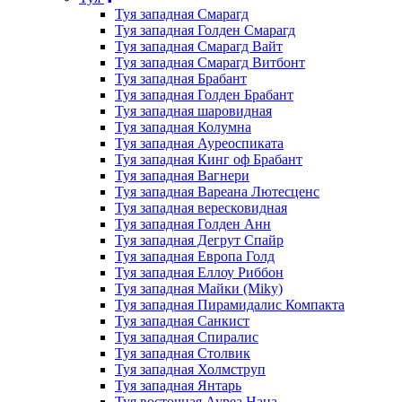
Туя западная Смарагд
Туя западная Голден Смарагд
Туя западная Смарагд Вайт
Туя западная Смарагд Витбонт
Туя западная Брабант
Туя западная Голден Брабант
Туя западная шаровидная
Туя западная Колумна
Туя западная Ауреоспиката
Туя западная Кинг оф Брабант
Туя западная Вагнери
Туя западная Вареана Лютесценс
Туя западная вересковидная
Туя западная Голден Анн
Туя западная Дегрут Спайр
Туя западная Европа Голд
Туя западная Еллоу Риббон
Туя западная Майки (Miky)
Туя западная Пирамидалис Компакта
Туя западная Санкист
Туя западная Спиралис
Туя западная Столвик
Туя западная Холмструп
Туя западная Янтарь
Туя восточная Ауреа Нана