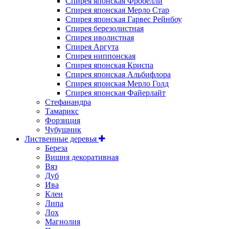
Спирея японская Фробелли
Спирея японская Мерло Стар
Спирея японская Гарвес Рейнбоу
Спирея березолистная
Спирея иволистная
Спирея Аргута
Спирея ниппонская
Спирея японская Криспа
Спирея японская Альбифлора
Спирея японская Мерло Голд
Спирея японская Файерлайт
Стефанандра
Тамарикс
Форзиция
Чубушник
Лиственные деревья
Береза
Вишня декоративная
Вяз
Дуб
Ива
Клен
Липа
Лох
Магнолия