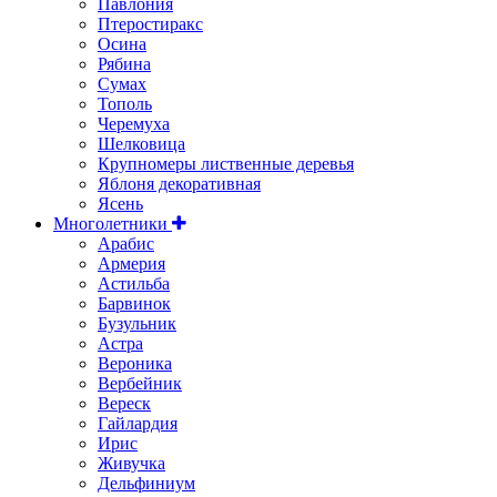
Павлония
Птеростиракс
Осина
Рябина
Сумах
Тополь
Черемуха
Шелковица
Крупномеры лиственные деревья
Яблоня декоративная
Ясень
Многолетники
Арабис
Армерия
Астильбa
Барвинок
Бузульник
Астра
Вероника
Вербейник
Вереск
Гайлардия
Ирис
Живучка
Дельфиниум