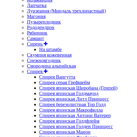
Лапчатка
Луизеания (Миндаль трехлопастный)
Магония
Пузыреплодник
Рододендрон
Рябинник
Самшит
Сирень
На штамбе
Скумпия кожевенная
Снежноягодник
Смородина альпийская
Спирея
Спирея Вангутта
Спирея серая Грефшейм
Спирея японская Широбана (Генпей)
Спирея японская Голдмаунд
Спирея японская Литл Принцесс
Спирея березолистная Тор Голд
Спирея японская Макрофилла
Спирея японская Антони Ватерер
Спирея японская Голдфлейм
Спирея японская Голден Принцесс
Спирея японская Манон