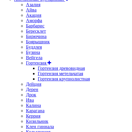
Азалия
Айва
Акация
Аморфа
Барбарис
Бересклет
Бирючина
Боярышник
Буддлея
Бузина
Вейгела
Гортензия
Гортензия древовидная
Гортензия метельчатая
Гортензия крупнолистная
Дейция
Дерен
Дрок
Ива
Калина
Карагана
Керрия
Кизильник
Клен гиннала
Кольквиция