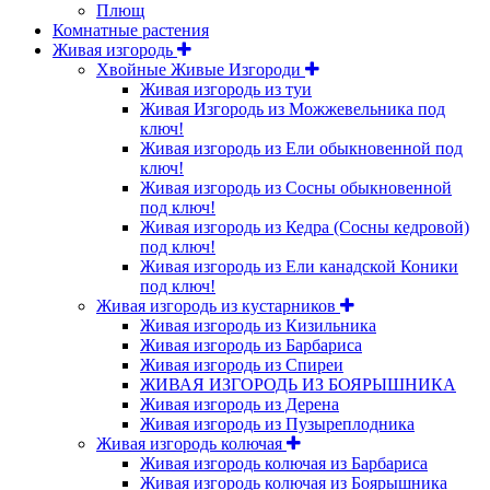
Плющ
Комнатные растения
Живая изгородь
Хвойные Живые Изгороди
Живая изгородь из туи
Живая Изгородь из Можжевельника под
ключ!
Живая изгородь из Ели обыкновенной под
ключ!
Живая изгородь из Сосны обыкновенной
под ключ!
Живая изгородь из Кедра (Сосны кедровой)
под ключ!
Живая изгородь из Ели канадской Коники
под ключ!
Живая изгородь из кустарников
Живая изгородь из Кизильника
Живая изгородь из Барбариса
Живая изгородь из Спиреи
ЖИВАЯ ИЗГОРОДЬ ИЗ БОЯРЫШНИКА
Живая изгородь из Дерена
Живая изгородь из Пузыреплодника
Живая изгородь колючая
Живая изгородь колючая из Барбариса
Живая изгородь колючая из Боярышника