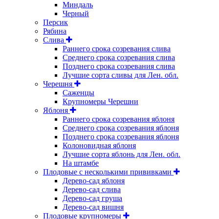
Миндаль
Черный
Персик
Рябина
Слива
Раннего срока созревания слива
Среднего срока созревания слива
Позднего срока созревания слива
Лучшие сорта сливы для Лен. обл.
Черешня
Саженцы
Крупномеры Черешни
Яблоня
Раннего срока созревания яблоня
Среднего срока созревания яблоня
Позднего срока созревания яблоня
Колоновидная яблоня
Лучшие сорта яблонь для Лен. обл.
На штамбе
Плодовые с несколькими прививками
Дерево-сад яблоня
Дерево-сад слива
Дерево-сад груша
Дерево-сад вишня
Плодовые крупномеры