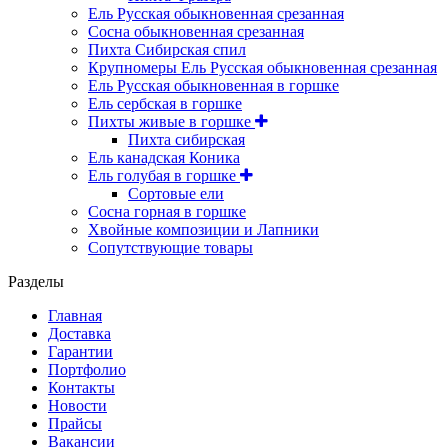
Ель Русская обыкновенная срезанная
Сосна обыкновенная срезанная
Пихта Сибирская спил
Крупномеры Ель Русская обыкновенная срезанная
Ель Русская обыкновенная в горшке
Ель сербская в горшке
Пихты живые в горшке
Пихта сибирская
Ель канадская Коника
Ель голубая в горшке
Сортовые ели
Сосна горная в горшке
Хвойные композиции и Лапники
Сопутствующие товары
Разделы
Главная
Доставка
Гарантии
Портфолио
Контакты
Новости
Прайсы
Вакансии