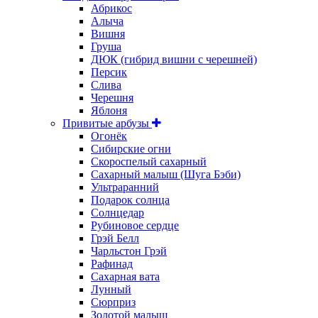
Абрикос
Алыча
Вишня
Груша
ДЮК (гибрид вишни с черешней)
Персик
Слива
Черешня
Яблоня
Привитые арбузы
Огонёк
Сибирские огни
Скороспелый сахарный
Сахарный малыш (Шуга Бэби)
Ультраранний
Подарок солнца
Солнцедар
Рубиновое сердце
Грэй Белл
Чарльстон Грэй
Рафинад
Сахарная вата
Лунный
Сюрприз
Золотой малыш