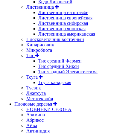
Кедр Ливанский
Лиственница
Лиственница на штамбе
Лиственница европейская
Лиственница сибирская
Лиственница японская
Лиственница американская
Плосковеточник восточный
Кипарисовик
Микробиота
Тис
Тис средний Фармен
Тис средний Хикси
Тис ягодный Элегантиссима
Тсуга
Тсуга канадская
Туевик
Лжетсуга
Метасеквойя
Плодовые деревья
НОВИНКИ СЕЗОНА
Азимина
Абрикос
Айва
Актинидия