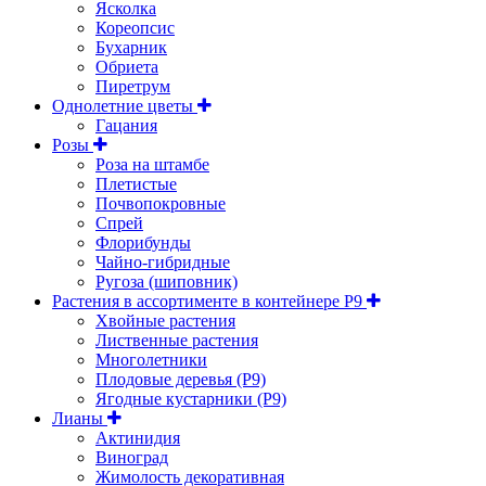
Ясколка
Кореопсис
Бухарник
Обриета
Пиретрум
Однолетние цветы
Гацания
Розы
Роза на штамбе
Плетистые
Почвопокровные
Спрей
Флорибунды
Чайно-гибридные
Ругоза (шиповник)
Растения в ассортименте в контейнере P9
Хвойные растения
Лиственные растения
Многолетники
Плодовые деревья (Р9)
Ягодные кустарники (Р9)
Лианы
Актинидия
Виноград
Жимолость декоративная