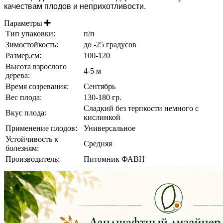
качествам плодов и неприхотливости.
Параметры
Тип упаковки:
п/п
Зимостойкость:
до -25 градусов
Размер,см:
100-120
Высота взрослого
4-5 м
дерева:
Время созревания:
Сентябрь
Вес плода:
130-180 гр.
Сладкий без терпкости немного с
Вкус плода:
кислинкой
Применение плодов:
Универсальное
Устойчивость к
Средняя
болезням:
Производитель:
Питомник ФАВН