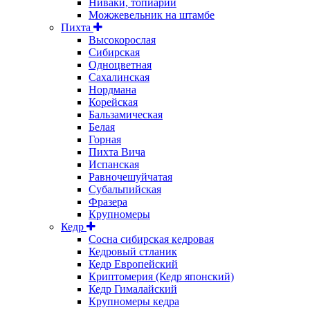
Ниваки, топиарии
Можжевельник на штамбе
Пихта
Высокорослая
Сибирская
Одноцветная
Сахалинская
Нордмана
Корейская
Бальзамическая
Белая
Горная
Пихта Вича
Испанская
Равночешуйчатая
Субальпийская
Фразера
Крупномеры
Кедр
Сосна сибирская кедровая
Кедровый стланик
Кедр Европейский
Криптомерия (Кедр японский)
Кедр Гималайский
Крупномеры кедра