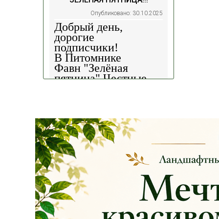
Опубликовано: 30.10.2025
Добрый день,
дорогие
подписчики!
В Питомнике
Фавн
"Зелёная
пятница".
Честные
скидки!
— 30%
на
весь ассортимент в
наличии на наших
площадках!
Сроки проведения
акции: с
29.10 2025 -
04.11.2025
!!! Цены
на сайте и на
площадке указаны
БЕЗ учёта скидки
!!!
Успейте приобрести