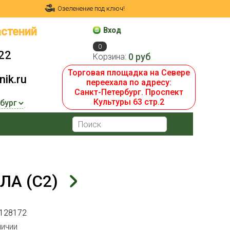
Озеленение под ключ!
стений
Вход
0
22
0 руб
Корзина:
Торговая площадка на Севере
ik.ru
переехала по адресу:
Санкт-Петербург. Проспект
Культуры 63 стр.2
А (С2)
128172
личии