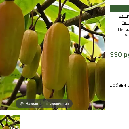
Скла
Скл
Налич
про
330 р
добавит
Наведите для увеличения