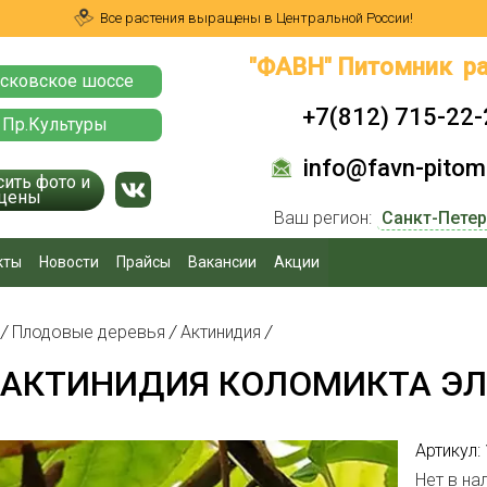
Все растения выращены в Центральной России!
"ФАВН" Питомник ра
сковское шоссе
+7(812) 715-22-
 Пр.Культуры
info@favn-pitomn
сить фото и
цены
Ваш регион:
кты
Новости
Прайсы
Вакансии
Акции
я
/
Плодовые деревья
/
Актинидия
/
АКТИНИДИЯ КОЛОМИКТА ЭЛЛ
Артикул:
Нет в на