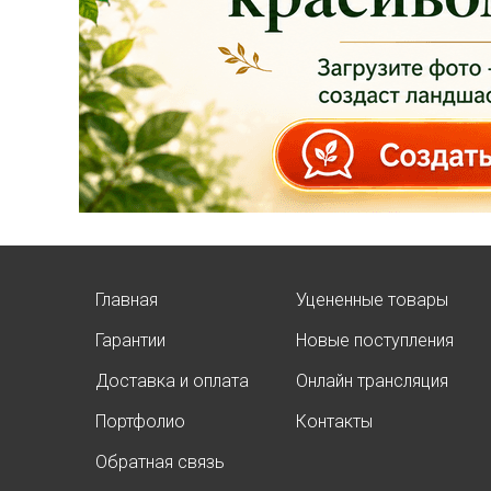
качественные
растения и украсить
свой сад! Всех ждём
в нашем питомнике!
ЧИТАТЬ ДАЛЕЕ
Главная
Уцененные товары
Гарантии
Новые поступления
АКЦИЯ ТУИ БРАБАНТ
Доставка и оплата
Онлайн трансляция
Опубликовано: 07.08.2025
Портфолио
Контакты
Добрый день, дорогие
подписчики!
Обратная связь
У нас началась
СУПЕР