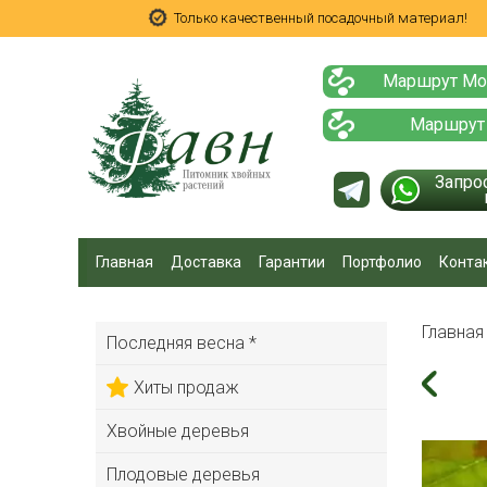
Только качественный посадочный материал!
Маршрут Мо
Маршрут
Запро
Главная
Доставка
Гарантии
Портфолио
Конта
Главна
Последняя весна *
Хиты продаж
Хвойные деревья
Плодовые деревья