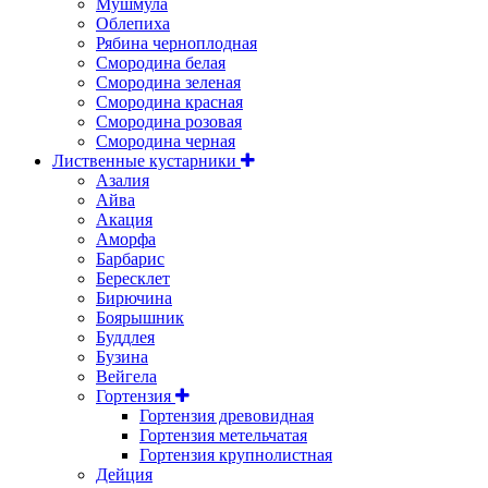
Мушмула
Облепиха
Рябина черноплодная
Смородина белая
Смородина зеленая
Смородина красная
Смородина розовая
Смородина черная
Лиственные кустарники
Азалия
Айва
Акация
Аморфа
Барбарис
Бересклет
Бирючина
Боярышник
Буддлея
Бузина
Вейгела
Гортензия
Гортензия древовидная
Гортензия метельчатая
Гортензия крупнолистная
Дейция