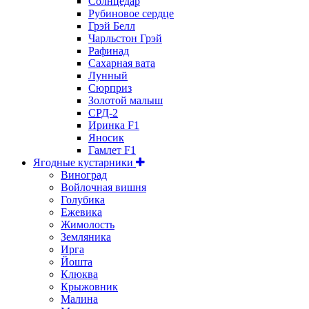
Солнцедар
Рубиновое сердце
Грэй Белл
Чарльстон Грэй
Рафинад
Сахарная вата
Лунный
Сюрприз
Золотой малыш
СРД-2
Иринка F1
Яносик
Гамлет F1
Ягодные кустарники
Виноград
Войлочная вишня
Голубика
Ежевика
Жимолость
Земляника
Ирга
Йошта
Клюква
Крыжовник
Малина