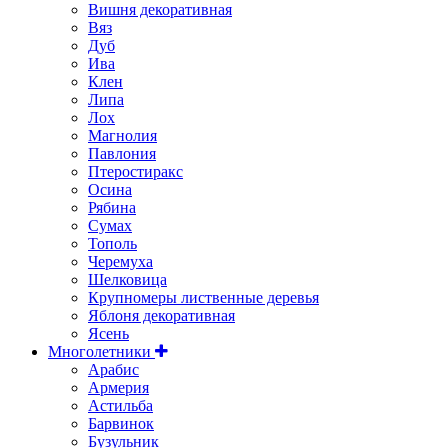
Вишня декоративная
Вяз
Дуб
Ива
Клен
Липа
Лох
Магнолия
Павлония
Птеростиракс
Осина
Рябина
Сумах
Тополь
Черемуха
Шелковица
Крупномеры лиственные деревья
Яблоня декоративная
Ясень
Многолетники
Арабис
Армерия
Астильбa
Барвинок
Бузульник