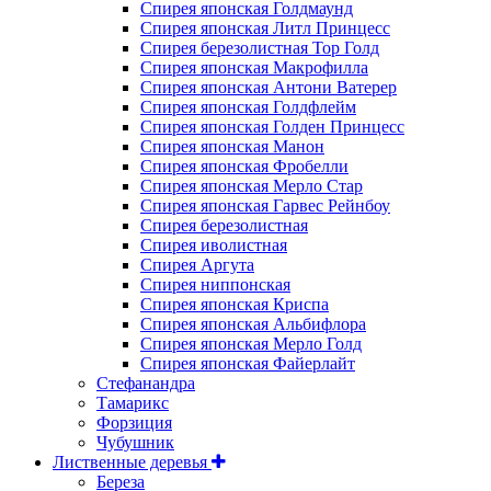
Спирея японская Голдмаунд
Спирея японская Литл Принцесс
Спирея березолистная Тор Голд
Спирея японская Макрофилла
Спирея японская Антони Ватерер
Спирея японская Голдфлейм
Спирея японская Голден Принцесс
Спирея японская Манон
Спирея японская Фробелли
Спирея японская Мерло Стар
Спирея японская Гарвес Рейнбоу
Спирея березолистная
Спирея иволистная
Спирея Аргута
Спирея ниппонская
Спирея японская Криспа
Спирея японская Альбифлора
Спирея японская Мерло Голд
Спирея японская Файерлайт
Стефанандра
Тамарикс
Форзиция
Чубушник
Лиственные деревья
Береза