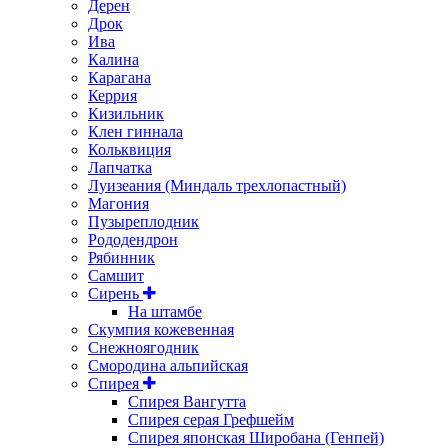
Дерен
Дрок
Ива
Калина
Карагана
Керрия
Кизильник
Клен гиннала
Кольквиция
Лапчатка
Луизеания (Миндаль трехлопастный)
Магония
Пузыреплодник
Рододендрон
Рябинник
Самшит
Сирень
На штамбе
Скумпия кожевенная
Снежноягодник
Смородина альпийская
Спирея
Спирея Вангутта
Спирея серая Грефшейм
Спирея японская Широбана (Генпей)