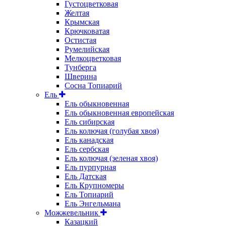
Густоцветковая
Желтая
Крымская
Крючковатая
Остистая
Румелийская
Мелкоцветковая
Тунберга
Шверина
Сосна Топиарий
Ель
Ель обыкновенная
Ель обыкновенная европейская
Ель сибирская
Ель колючая (голубая хвоя)
Ель канадская
Ель сербская
Ель колючая (зеленая хвоя)
Ель пурпурная
Ель Датская
Ель Крупномеры
Ель Топиарий
Ель Энгельмана
Можжевельник
Казацкий