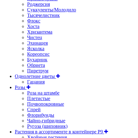
Роджерсия
Суккуленты/Молодило
Тысячелистник
Флокс
Хоста
Хризантема
Чистец
Эхинацея
Ясколка
Кореопсис
Бухарник
Обриета
Пиретрум
Однолетние цветы
Гацания
Розы
Роза на штамбе
Плетистые
Почвопокровные
Спрей
Флорибунды
Чайно-гибридные
Ругоза (шиповник)
Растения в ассортименте в контейнере P9
Хвойные растения