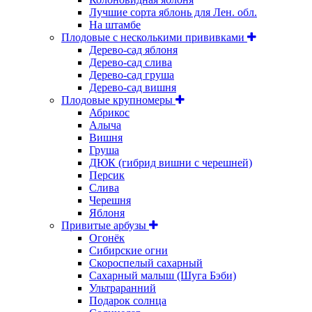
Лучшие сорта яблонь для Лен. обл.
На штамбе
Плодовые с несколькими прививками
Дерево-сад яблоня
Дерево-сад слива
Дерево-сад груша
Дерево-сад вишня
Плодовые крупномеры
Абрикос
Алыча
Вишня
Груша
ДЮК (гибрид вишни с черешней)
Персик
Слива
Черешня
Яблоня
Привитые арбузы
Огонёк
Сибирские огни
Скороспелый сахарный
Сахарный малыш (Шуга Бэби)
Ультраранний
Подарок солнца