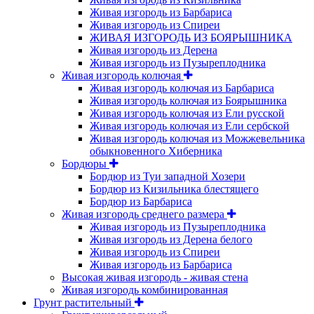
Живая изгородь из Барбариса
Живая изгородь из Спиреи
ЖИВАЯ ИЗГОРОДЬ ИЗ БОЯРЫШНИКА
Живая изгородь из Дерена
Живая изгородь из Пузыреплодника
Живая изгородь колючая
Живая изгородь колючая из Барбариса
Живая изгородь колючая из Боярышника
Живая изгородь колючая из Ели русской
Живая изгородь колючая из Ели сербской
Живая изгородь колючая из Можжевельника
обыкновенного Хиберника
Бордюры
Бордюр из Туи западной Хозери
Бордюр из Кизильника блестящего
Бордюр из Барбариса
Живая изгородь среднего размера
Живая изгородь из Пузыреплодника
Живая изгородь из Дерена белого
Живая изгородь из Спиреи
Живая изгородь из Барбариса
Высокая живая изгородь - живая стена
Живая изгородь комбинированная
Грунт растительный