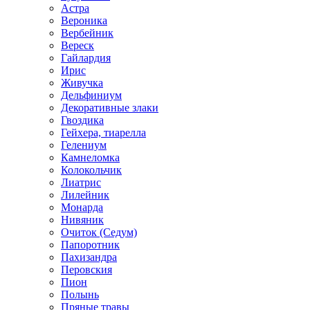
Астра
Вероника
Вербейник
Вереск
Гайлардия
Ирис
Живучка
Дельфиниум
Декоративные злаки
Гвоздика
Гейхера, тиарелла
Гелениум
Камнеломка
Колокольчик
Лиатрис
Лилейник
Монарда
Нивяник
Очиток (Седум)
Папоротник
Пахизандра
Перовския
Пион
Полынь
Пряные травы