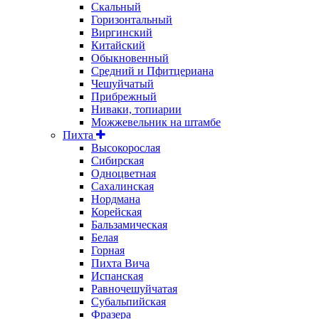
Скальный
Горизонтальный
Виргинский
Китайский
Обыкновенный
Средний и Пфитцериана
Чешуйчатый
Прибрежный
Ниваки, топиарии
Можжевельник на штамбе
Пихта
Высокорослая
Сибирская
Одноцветная
Сахалинская
Нордмана
Корейская
Бальзамическая
Белая
Горная
Пихта Вича
Испанская
Равночешуйчатая
Субальпийская
Фразера