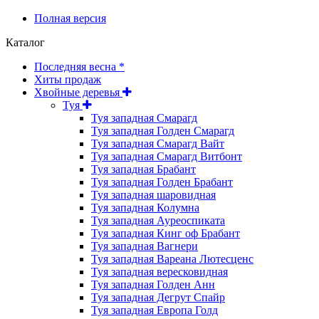
Полная версия
Каталог
Последняя весна *
Хиты продаж
Хвойные деревья
Туя
Туя западная Смарагд
Туя западная Голден Смарагд
Туя западная Смарагд Вайт
Туя западная Смарагд Витбонт
Туя западная Брабант
Туя западная Голден Брабант
Туя западная шаровидная
Туя западная Колумна
Туя западная Ауреоспиката
Туя западная Кинг оф Брабант
Туя западная Вагнери
Туя западная Вареана Лютесценс
Туя западная вересковидная
Туя западная Голден Анн
Туя западная Дегрут Спайр
Туя западная Европа Голд