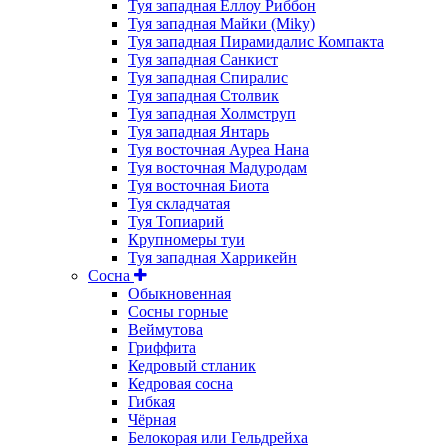
Туя западная Еллоу Риббон
Туя западная Майки (Miky)
Туя западная Пирамидалис Компакта
Туя западная Санкист
Туя западная Спиралис
Туя западная Столвик
Туя западная Холмструп
Туя западная Янтарь
Туя восточная Ауреа Нана
Туя восточная Мадуродам
Туя восточная Биота
Туя складчатая
Туя Топиарий
Крупномеры туи
Туя западная Харрикейн
Сосна
Обыкновенная
Сосны горные
Веймутова
Гриффита
Кедровый стланик
Кедровая сосна
Гибкая
Чёрная
Белокорая или Гельдрейха