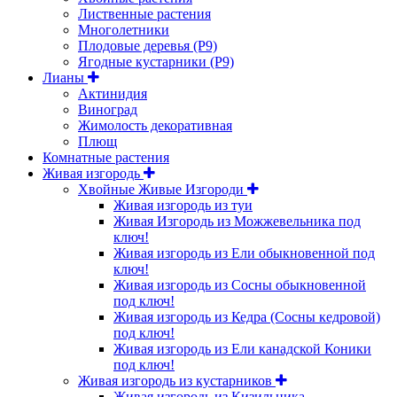
Лиственные растения
Многолетники
Плодовые деревья (Р9)
Ягодные кустарники (Р9)
Лианы
Актинидия
Виноград
Жимолость декоративная
Плющ
Комнатные растения
Живая изгородь
Хвойные Живые Изгороди
Живая изгородь из туи
Живая Изгородь из Можжевельника под
ключ!
Живая изгородь из Ели обыкновенной под
ключ!
Живая изгородь из Сосны обыкновенной
под ключ!
Живая изгородь из Кедра (Сосны кедровой)
под ключ!
Живая изгородь из Ели канадской Коники
под ключ!
Живая изгородь из кустарников
Живая изгородь из Кизильника