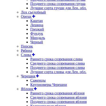
Позднего срока созревания груша
Лучшие сорта груши для Лен. обл.
Лох съедобный
Орехи
Каштан
Лещина
Грецкий
Фундук
Миндаль
Черный
Персик
Рябина
Слива
Раннего срока созревания слива
Среднего срока созревания слива
Позднего срока созревания слива
Лучшие сорта сливы для Лен. обл.
Черешня
Саженцы
Крупномеры Черешни
Яблоня
Раннего срока созревания яблоня
Среднего срока созревания яблоня
Позднего срока созревания яблоня
Колоновидная яблоня