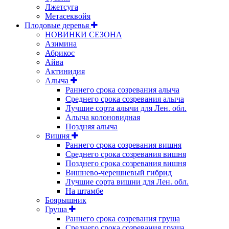
Лжетсуга
Метасеквойя
Плодовые деревья
НОВИНКИ СЕЗОНА
Азимина
Абрикос
Айва
Актинидия
Алыча
Раннего срока созревания алыча
Среднего срока созревания алыча
Лучшие сорта алычи для Лен. обл.
Алыча колоновидная
Поздняя алыча
Вишня
Раннего срока созревания вишня
Среднего срока созревания вишня
Позднего срока созревания вишня
Вишнево-черешневый гибрид
Лучшие сорта вишни для Лен. обл.
На штамбе
Боярышник
Груша
Раннего срока созревания груша
Среднего срока созревания груша