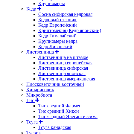
Крупномеры
Кедр
Сосна сибирская кедровая
Кедровый стланик
Кедр Европейский
Криптомерия (Кедр японский)
Кедр Гималайский
Крупномеры кедра
Кедр Ливанский
Лиственница
Лиственница на штамбе
Лиственница европейская
Лиственница сибирская
Лиственница японская
Лиственница американская
Плосковеточник восточный
Кипарисовик
Микробиота
Тис
Тис средний Фармен
Тис средний Хикси
Тис ягодный Элегантиссима
Тсуга
Тсуга канадская
Туевик