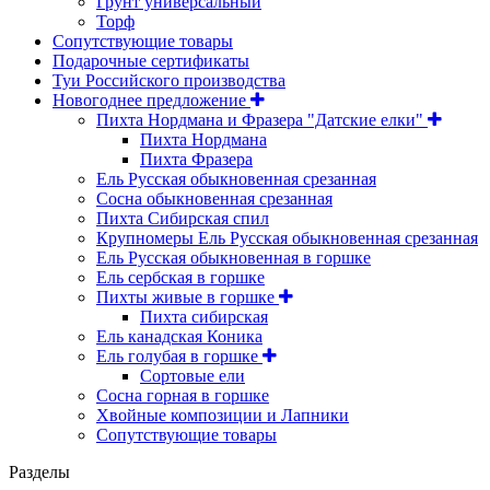
Грунт универсальный
Торф
Сопутствующие товары
Подарочные сертификаты
Туи Российского производства
Новогоднее предложение
Пихта Нордмана и Фразера "Датские елки"
Пихта Нордмана
Пихта Фразера
Ель Русская обыкновенная срезанная
Сосна обыкновенная срезанная
Пихта Сибирская спил
Крупномеры Ель Русская обыкновенная срезанная
Ель Русская обыкновенная в горшке
Ель сербская в горшке
Пихты живые в горшке
Пихта сибирская
Ель канадская Коника
Ель голубая в горшке
Сортовые ели
Сосна горная в горшке
Хвойные композиции и Лапники
Сопутствующие товары
Разделы