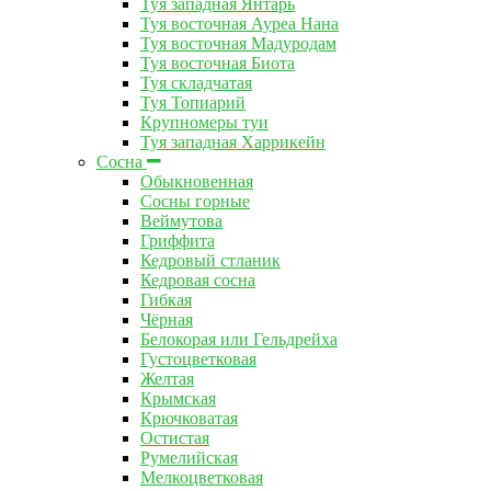
Туя западная Янтарь
Туя восточная Ауреа Нана
Туя восточная Мадуродам
Туя восточная Биота
Туя складчатая
Туя Топиарий
Крупномеры туи
Туя западная Харрикейн
Сосна
Обыкновенная
Сосны горные
Веймутова
Гриффита
Кедровый стланик
Кедровая сосна
Гибкая
Чёрная
Белокорая или Гельдрейха
Густоцветковая
Желтая
Крымская
Крючковатая
Остистая
Румелийская
Мелкоцветковая