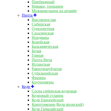
Прибрежный
Ниваки, топиарии
Можжевельник на штамбе
Пихта
Высокорослая
Сибирская
Одноцветная
Сахалинская
Нордмана
Корейская
Бальзамическая
Белая
Горная
Пихта Вича
Испанская
Равночешуйчатая
Субальпийская
Фразера
Крупномеры
Кедр
Сосна сибирская кедровая
Кедровый стланик
Кедр Европейский
Криптомерия (Кедр японский)
Кедр Гималайский