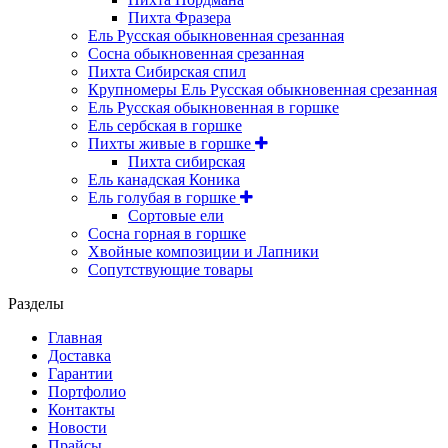
Пихта Фразера
Ель Русская обыкновенная срезанная
Сосна обыкновенная срезанная
Пихта Сибирская спил
Крупномеры Ель Русская обыкновенная срезанная
Ель Русская обыкновенная в горшке
Ель сербская в горшке
Пихты живые в горшке
Пихта сибирская
Ель канадская Коника
Ель голубая в горшке
Сортовые ели
Сосна горная в горшке
Хвойные композиции и Лапники
Сопутствующие товары
Разделы
Главная
Доставка
Гарантии
Портфолио
Контакты
Новости
Прайсы