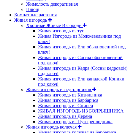
Жимолость декоративная
Плющ
Комнатные растения
Живая изгородь
Хвойные Живые Изгороди
Живая изгородь из туи
Живая Изгородь из Можжевельника под
ключ!
Живая изгородь из Ели обыкновенной под
ключ!
Живая изгородь из Сосны обыкновенной
под ключ!
Живая изгородь из Кедра (Сосны кедровой)
под ключ!
Живая изгородь из Ели канадской Коники
под ключ!
Живая изгородь из кустарников
Живая изгородь из Кизильника
Живая изгородь из Барбариса
Живая изгородь из Спиреи
ЖИВАЯ ИЗГОРОДЬ ИЗ БОЯРЫШНИКА
Живая изгородь из Дерена
Живая изгородь из Пузыреплодника
Живая изгородь колючая
Живая изгородь колючая из Барбариса