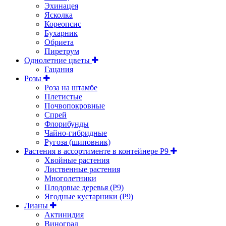
Эхинацея
Ясколка
Кореопсис
Бухарник
Обриета
Пиретрум
Однолетние цветы
Гацания
Розы
Роза на штамбе
Плетистые
Почвопокровные
Спрей
Флорибунды
Чайно-гибридные
Ругоза (шиповник)
Растения в ассортименте в контейнере P9
Хвойные растения
Лиственные растения
Многолетники
Плодовые деревья (Р9)
Ягодные кустарники (Р9)
Лианы
Актинидия
Виноград