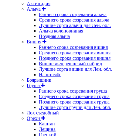
Актинидия
Алыча
Раннего срока созревания алыча
Среднего срока созревания алыча
Лучшие сорта алычи для Лен. обл.
Алыча колоновидная
Поздняя алыча
Вишня
Раннего срока созревания вишня
Среднего срока созревания вишня
Позднего срока созревания вишня
Вишнево-черешневый гибрид
Лучшие сорта вишни для Лен. обл.
На штамбе
Боярышник
Груша
Раннего срока созревания груша
Среднего срока созревания груша
Позднего срока созревания груша
Лучшие сорта груши для Лен. обл.
Лох съедобный
Орехи
Каштан
Лещина
Грецкий