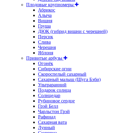
Плодовые крупномеры
Абрикос
Алыча
Вишня
Груша
ДЮК (гибрид вишни с черешней)
Персик
Слива
Черешня
Яблоня
Привитые арбузы
Огонёк
Сибирские огни
Скороспелый сахарный
Сахарный малыш (Шуга Бэби)
Ультраранний
Подарок солнца
Солнцедар
Рубиновое сердце
Грэй Белл
Чарльстон Грэй
Рафинад
Сахарная вата
Лунный
Сюрприз