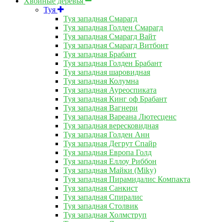
Хвойные деревья
Туя
Туя западная Смарагд
Туя западная Голден Смарагд
Туя западная Смарагд Вайт
Туя западная Смарагд Витбонт
Туя западная Брабант
Туя западная Голден Брабант
Туя западная шаровидная
Туя западная Колумна
Туя западная Ауреоспиката
Туя западная Кинг оф Брабант
Туя западная Вагнери
Туя западная Вареана Лютесценс
Туя западная вересковидная
Туя западная Голден Анн
Туя западная Дегрут Спайр
Туя западная Европа Голд
Туя западная Еллоу Риббон
Туя западная Майки (Miky)
Туя западная Пирамидалис Компакта
Туя западная Санкист
Туя западная Спиралис
Туя западная Столвик
Туя западная Холмструп