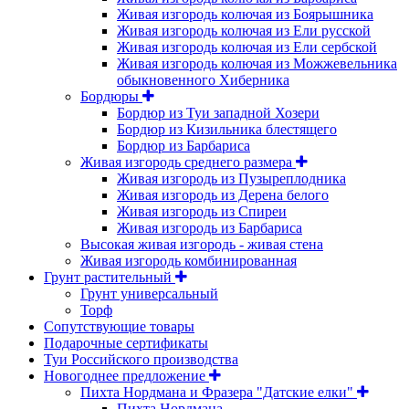
Живая изгородь колючая из Боярышника
Живая изгородь колючая из Ели русской
Живая изгородь колючая из Ели сербской
Живая изгородь колючая из Можжевельника
обыкновенного Хиберника
Бордюры
Бордюр из Туи западной Хозери
Бордюр из Кизильника блестящего
Бордюр из Барбариса
Живая изгородь среднего размера
Живая изгородь из Пузыреплодника
Живая изгородь из Дерена белого
Живая изгородь из Спиреи
Живая изгородь из Барбариса
Высокая живая изгородь - живая стена
Живая изгородь комбинированная
Грунт растительный
Грунт универсальный
Торф
Сопутствующие товары
Подарочные сертификаты
Туи Российского производства
Новогоднее предложение
Пихта Нордмана и Фразера "Датские елки"
Пихта Нордмана