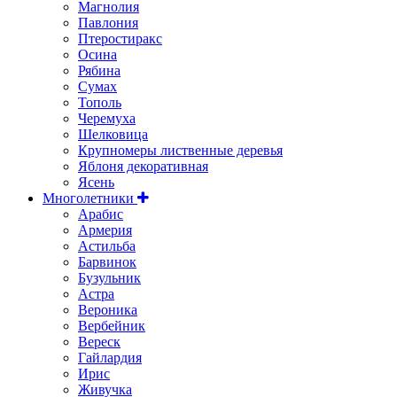
Магнолия
Павлония
Птеростиракс
Осина
Рябина
Сумах
Тополь
Черемуха
Шелковица
Крупномеры лиственные деревья
Яблоня декоративная
Ясень
Многолетники
Арабис
Армерия
Астильбa
Барвинок
Бузульник
Астра
Вероника
Вербейник
Вереск
Гайлардия
Ирис
Живучка