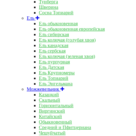
Тунберга
Шверина
Сосна Топиарий
Ель
Ель обыкновенная
Ель обыкновенная европейская
Ель сибирская
Ель колючая (голубая хвоя)
Ель канадская
Ель сербская
Ель колючая (зеленая хвоя)
Ель пурпурная
Ель Датская
Ель Крупномеры
Ель Топиарий
Ель Энгельмана
Можжевельник
Казацкий
Скальный
Горизонтальный
Виргинский
Китайский
Обыкновенный
Средний и Пфитцериана
Чешуйчатый