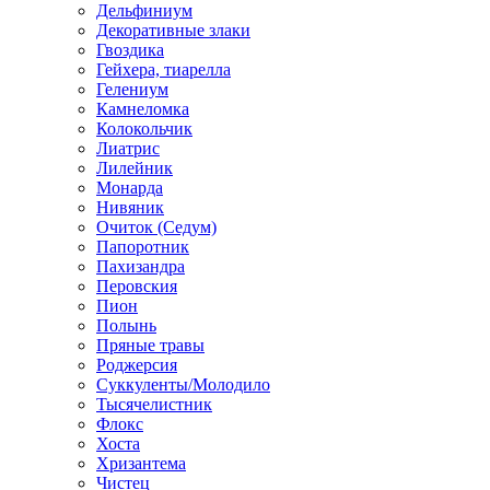
Дельфиниум
Декоративные злаки
Гвоздика
Гейхера, тиарелла
Гелениум
Камнеломка
Колокольчик
Лиатрис
Лилейник
Монарда
Нивяник
Очиток (Седум)
Папоротник
Пахизандра
Перовския
Пион
Полынь
Пряные травы
Роджерсия
Суккуленты/Молодило
Тысячелистник
Флокс
Хоста
Хризантема
Чистец