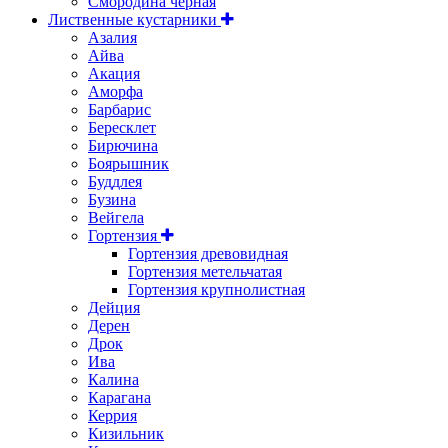
Смородина черная
Лиственные кустарники
Азалия
Айва
Акация
Аморфа
Барбарис
Бересклет
Бирючина
Боярышник
Буддлея
Бузина
Вейгела
Гортензия
Гортензия древовидная
Гортензия метельчатая
Гортензия крупнолистная
Дейция
Дерен
Дрок
Ива
Калина
Карагана
Керрия
Кизильник