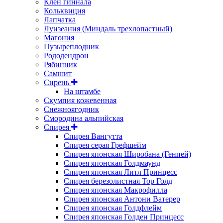
Клен гиннала
Кольквиция
Лапчатка
Луизеания (Миндаль трехлопастный)
Магония
Пузыреплодник
Рододендрон
Рябинник
Самшит
Сирень
На штамбе
Скумпия кожевенная
Снежноягодник
Смородина альпийская
Спирея
Спирея Вангутта
Спирея серая Грефшейм
Спирея японская Широбана (Генпей)
Спирея японская Голдмаунд
Спирея японская Литл Принцесс
Спирея березолистная Тор Голд
Спирея японская Макрофилла
Спирея японская Антони Ватерер
Спирея японская Голдфлейм
Спирея японская Голден Принцесс