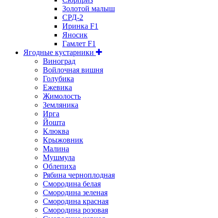
Золотой малыш
СРД-2
Иринка F1
Яносик
Гамлет F1
Ягодные кустарники
Виноград
Войлочная вишня
Голубика
Ежевика
Жимолость
Земляника
Ирга
Йошта
Клюква
Крыжовник
Малина
Мушмула
Облепиха
Рябина черноплодная
Смородина белая
Смородина зеленая
Смородина красная
Смородина розовая