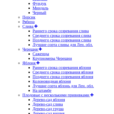
Фундук
Миндаль
Черный
Персик
Рябина
Слива
Раннего срока созревания слива
Среднего срока созревания слива
Позднего срока созревания слива
Лучшие сорта сливы для Лен. обл.
Черешня
Саженцы
Крупномеры Черешни
Яблоня
Раннего срока созревания яблоня
Среднего срока созревания яблоня
Позднего срока созревания яблоня
Колоновидная яблоня
Лучшие сорта яблонь для Лен. обл.
На штамбе
Плодовые с несколькими прививками
Дерево-сад яблоня
Дерево-сад слива
Дерево-сад груша
Дерево-сад вишня