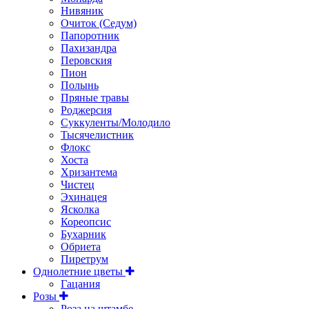
Нивяник
Очиток (Седум)
Папоротник
Пахизандра
Перовския
Пион
Полынь
Пряные травы
Роджерсия
Суккуленты/Молодило
Тысячелистник
Флокс
Хоста
Хризантема
Чистец
Эхинацея
Ясколка
Кореопсис
Бухарник
Обриета
Пиретрум
Однолетние цветы
Гацания
Розы
Роза на штамбе