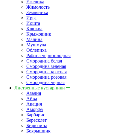
Ежевика
Жимолость
Земляника
Ирга
Йошта
Клюква
Крыжовник
Малина
Мушмула
Облепиха
Рябина черноплодная
Смородина белая
Смородина зеленая
Смородина красная
Смородина розовая
Смородина черная
Лиственные кустарники
Азалия
Айва
Акация
Аморфа
Барбарис
Бересклет
Бирючина
Боярышник