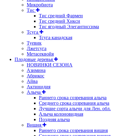
Микробиота
Тис
Тис средний Фармен
Тис средний Хикси
Тис ягодный Элегантиссима
Тсуга
Тсуга канадская
Туевик
Лжетсуга
Метасеквойя
Плодовые деревья
НОВИНКИ СЕЗОНА
Азимина
Абрикос
Айва
Актинидия
Алыча
Раннего срока созревания алыча
Среднего срока созревания алыча
Лучшие сорта алычи для Лен. обл.
Алыча колоновидная
Поздняя алыча
Вишня
Раннего срока созревания вишня
Среднего срока созревания вишня