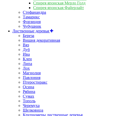
Спирея японская Мерло Голд
Спирея японская Файерлайт
Стефанандра
Тамарикс
Форзиция
Чубушник
Лиственные деревья
Береза
Вишня декоративная
Вяз
Дуб
Ива
Клен
Липа
Лох
Магнолия
Павлония
Птеростиракс
Осина
Рябина
Сумах
Тополь
Черемуха
Шелковица
Крупномеры лиственные деревья