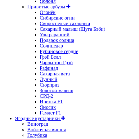
Яблоня
Привитые арбузы
Огонёк
Сибирские огни
Скороспелый сахарный
Сахарный малыш (Шуга Бэби)
Ультраранний
Подарок солнца
Солнцедар
Рубиновое сердце
Грэй Белл
Чарльстон Грэй
Рафинад
Сахарная вата
Лунный
Сюрприз
Золотой малыш
СРД-2
Иринка F1
Яносик
Гамлет F1
Ягодные кустарники
Виноград
Войлочная вишня
Голубика