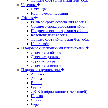
Лучшие сорта сливы для Лен. обл.
Черешня
Саженцы
Крупномеры Черешни
Яблоня
Раннего срока созревания яблоня
Среднего срока созревания яблоня
Позднего срока созревания яблоня
Колоновидная яблоня
Лучшие сорта яблонь для Лен. обл.
На штамбе
Плодовые с несколькими прививками
Дерево-сад яблоня
Дерево-сад слива
Дерево-сад груша
Дерево-сад вишня
Плодовые крупномеры
Абрикос
Алыча
Вишня
Груша
ДЮК (гибрид вишни с черешней)
Персик
Слива
Черешня