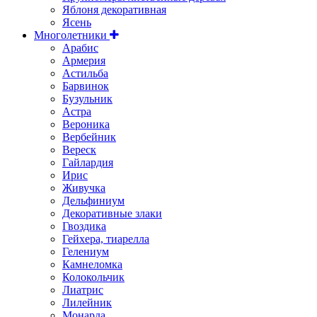
Яблоня декоративная
Ясень
Многолетники
Арабис
Армерия
Астильбa
Барвинок
Бузульник
Астра
Вероника
Вербейник
Вереск
Гайлардия
Ирис
Живучка
Дельфиниум
Декоративные злаки
Гвоздика
Гейхера, тиарелла
Гелениум
Камнеломка
Колокольчик
Лиатрис
Лилейник
Монарда