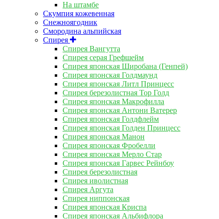
На штамбе
Скумпия кожевенная
Снежноягодник
Смородина альпийская
Спирея
Спирея Вангутта
Спирея серая Грефшейм
Спирея японская Широбана (Генпей)
Спирея японская Голдмаунд
Спирея японская Литл Принцесс
Спирея березолистная Тор Голд
Спирея японская Макрофилла
Спирея японская Антони Ватерер
Спирея японская Голдфлейм
Спирея японская Голден Принцесс
Спирея японская Манон
Спирея японская Фробелли
Спирея японская Мерло Стар
Спирея японская Гарвес Рейнбоу
Спирея березолистная
Спирея иволистная
Спирея Аргута
Спирея ниппонская
Спирея японская Криспа
Спирея японская Альбифлора