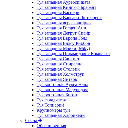
Туя западная Ауреоспиката
Туя западная Кинг оф Брабант
Туя западная Вагнери
Туя западная Вареана Лютесценс
Туя западная вересковидная
Туя западная Голден Анн
Туя западная Дегрут Спайр
Туя западная Европа Голд
Туя западная Еллоу Риббон
Туя западная Майки (Miky)
Туя западная Пирамидалис Компакта
Туя западная Санкист
Туя западная Спиралис
Туя западная Столвик
Туя западная Холмструп
Туя западная Янтарь
Туя восточная Ауреа Нана
Туя восточная Мадуродам
Туя восточная Биота
Туя складчатая
Туя Топиарий
Крупномеры туи
Туя западная Харрикейн
Сосна
Обыкновенная