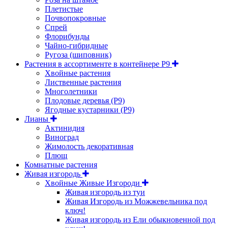
Плетистые
Почвопокровные
Спрей
Флорибунды
Чайно-гибридные
Ругоза (шиповник)
Растения в ассортименте в контейнере P9
Хвойные растения
Лиственные растения
Многолетники
Плодовые деревья (Р9)
Ягодные кустарники (Р9)
Лианы
Актинидия
Виноград
Жимолость декоративная
Плющ
Комнатные растения
Живая изгородь
Хвойные Живые Изгороди
Живая изгородь из туи
Живая Изгородь из Можжевельника под
ключ!
Живая изгородь из Ели обыкновенной под