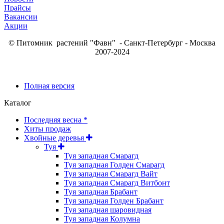
Прайсы
Вакансии
Акции
© Питомник растений "Фавн" - Санкт-Петербург - Москва
2007-2024
Полная версия
Каталог
Последняя весна *
Хиты продаж
Хвойные деревья
Туя
Туя западная Смарагд
Туя западная Голден Смарагд
Туя западная Смарагд Вайт
Туя западная Смарагд Витбонт
Туя западная Брабант
Туя западная Голден Брабант
Туя западная шаровидная
Туя западная Колумна