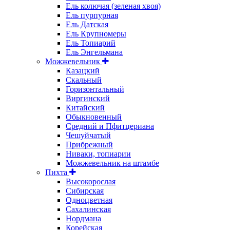
Ель колючая (зеленая хвоя)
Ель пурпурная
Ель Датская
Ель Крупномеры
Ель Топиарий
Ель Энгельмана
Можжевельник
Казацкий
Скальный
Горизонтальный
Виргинский
Китайский
Обыкновенный
Средний и Пфитцериана
Чешуйчатый
Прибрежный
Ниваки, топиарии
Можжевельник на штамбе
Пихта
Высокорослая
Сибирская
Одноцветная
Сахалинская
Нордмана
Корейская