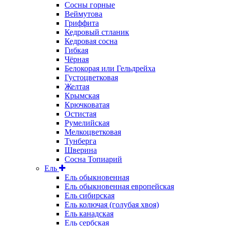
Сосны горные
Веймутова
Гриффита
Кедровый стланик
Кедровая сосна
Гибкая
Чёрная
Белокорая или Гельдрейха
Густоцветковая
Желтая
Крымская
Крючковатая
Остистая
Румелийская
Мелкоцветковая
Тунберга
Шверина
Сосна Топиарий
Ель
Ель обыкновенная
Ель обыкновенная европейская
Ель сибирская
Ель колючая (голубая хвоя)
Ель канадская
Ель сербская