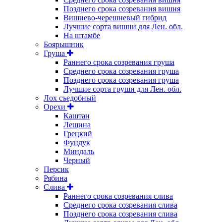
Позднего срока созревания вишня
Вишнево-черешневый гибрид
Лучшие сорта вишни для Лен. обл.
На штамбе
Боярышник
Груша
Раннего срока созревания груша
Среднего срока созревания груша
Позднего срока созревания груша
Лучшие сорта груши для Лен. обл.
Лох съедобный
Орехи
Каштан
Лещина
Грецкий
Фундук
Миндаль
Черный
Персик
Рябина
Слива
Раннего срока созревания слива
Среднего срока созревания слива
Позднего срока созревания слива