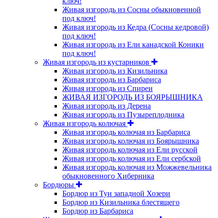
ключ!
Живая изгородь из Сосны обыкновенной
под ключ!
Живая изгородь из Кедра (Сосны кедровой)
под ключ!
Живая изгородь из Ели канадской Коники
под ключ!
Живая изгородь из кустарников
Живая изгородь из Кизильника
Живая изгородь из Барбариса
Живая изгородь из Спиреи
ЖИВАЯ ИЗГОРОДЬ ИЗ БОЯРЫШНИКА
Живая изгородь из Дерена
Живая изгородь из Пузыреплодника
Живая изгородь колючая
Живая изгородь колючая из Барбариса
Живая изгородь колючая из Боярышника
Живая изгородь колючая из Ели русской
Живая изгородь колючая из Ели сербской
Живая изгородь колючая из Можжевельника
обыкновенного Хиберника
Бордюры
Бордюр из Туи западной Хозери
Бордюр из Кизильника блестящего
Бордюр из Барбариса