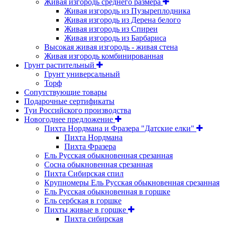
Живая изгородь среднего размера
Живая изгородь из Пузыреплодника
Живая изгородь из Дерена белого
Живая изгородь из Спиреи
Живая изгородь из Барбариса
Высокая живая изгородь - живая стена
Живая изгородь комбинированная
Грунт растительный
Грунт универсальный
Торф
Сопутствующие товары
Подарочные сертификаты
Туи Российского производства
Новогоднее предложение
Пихта Нордмана и Фразера "Датские елки"
Пихта Нордмана
Пихта Фразера
Ель Русская обыкновенная срезанная
Сосна обыкновенная срезанная
Пихта Сибирская спил
Крупномеры Ель Русская обыкновенная срезанная
Ель Русская обыкновенная в горшке
Ель сербская в горшке
Пихты живые в горшке
Пихта сибирская