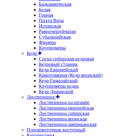
Бальзамическая
Белая
Горная
Пихта Вича
Испанская
Равночешуйчатая
Субальпийская
Фразера
Крупномеры
Кедр
Сосна сибирская кедровая
Кедровый стланик
Кедр Европейский
Криптомерия (Кедр японский)
Кедр Гималайский
Крупномеры кедра
Кедр Ливанский
Лиственница
Лиственница на штамбе
Лиственница европейская
Лиственница сибирская
Лиственница японская
Лиственница американская
Плосковеточник восточный
Кипарисовик