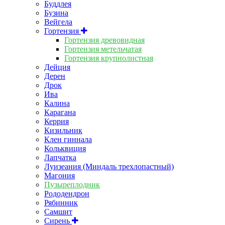
Буддлея
Бузина
Вейгела
Гортензия
Гортензия древовидная
Гортензия метельчатая
Гортензия крупнолистная
Дейция
Дерен
Дрок
Ива
Калина
Карагана
Керрия
Кизильник
Клен гиннала
Кольквиция
Лапчатка
Луизеания (Миндаль трехлопастный)
Магония
Пузыреплодник
Рододендрон
Рябинник
Самшит
Сирень