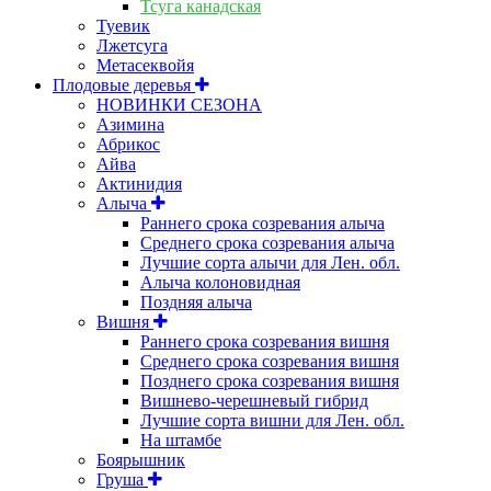
Тсуга канадская
Туевик
Лжетсуга
Метасеквойя
Плодовые деревья
НОВИНКИ СЕЗОНА
Азимина
Абрикос
Айва
Актинидия
Алыча
Раннего срока созревания алыча
Среднего срока созревания алыча
Лучшие сорта алычи для Лен. обл.
Алыча колоновидная
Поздняя алыча
Вишня
Раннего срока созревания вишня
Среднего срока созревания вишня
Позднего срока созревания вишня
Вишнево-черешневый гибрид
Лучшие сорта вишни для Лен. обл.
На штамбе
Боярышник
Груша