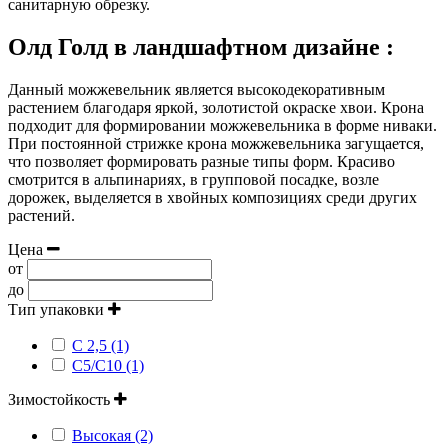
санитарную обрезку.
Олд Голд в ландшафтном дизайне :
Данный можжевельник является высокодекоративным
растением благодаря яркой, золотистой окраске хвои. Крона
подходит для формировании можжевельника в форме ниваки.
При постоянной стрижке крона можжевельника загущается,
что позволяет формировать разные типы форм. Красиво
смотрится в альпинариях, в групповой посадке, возле
дорожек, выделяется в хвойных композициях среди других
растений.
Цена
от
до
Тип упаковки
С 2,5 (1)
С5/С10 (1)
Зимостойкость
Высокая (2)