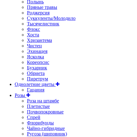
Полынь
Пряные травы
Роджерсия
Суккуленты/Молодило
Тысячелистник
Флокс
Хоста
Хризантема
Чистец
Эхинацея
Ясколка
Кореопсис
Бухарник
Обриета
Пиретрум
Однолетние цветы
Гацания
Розы
Роза на штамбе
Плетистые
Почвопокровные
Спрей
Флорибунды
Чайно-гибридные
Ругоза (шиповник)