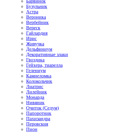
Барвинок
Бузульник
Астра
Вероника
Вербейник
Вереск
Гайлардия
Ирис
Живучка
Дельфиниум
Декоративные злаки
Гвоздика
Гейхера, тиарелла
Гелениум
Камнеломка
Колокольчик
Лиатрис
Лилейник
Монарда
Нивяник
Очиток (Седум)
Папоротник
Пахизандра
Перовския
Пион