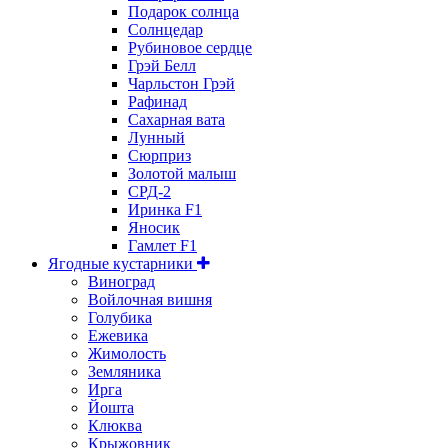
Подарок солнца
Солнцедар
Рубиновое сердце
Грэй Белл
Чарльстон Грэй
Рафинад
Сахарная вата
Лунный
Сюрприз
Золотой малыш
СРД-2
Иринка F1
Яносик
Гамлет F1
Ягодные кустарники
Виноград
Войлочная вишня
Голубика
Ежевика
Жимолость
Земляника
Ирга
Йошта
Клюква
Крыжовник