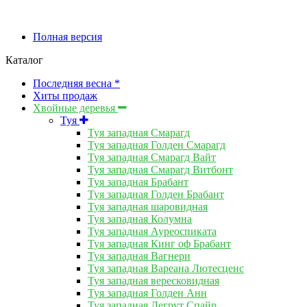
Полная версия
Каталог
Последняя весна *
Хиты продаж
Хвойные деревья
Туя
Туя западная Смарагд
Туя западная Голден Смарагд
Туя западная Смарагд Вайт
Туя западная Смарагд Витбонт
Туя западная Брабант
Туя западная Голден Брабант
Туя западная шаровидная
Туя западная Колумна
Туя западная Ауреоспиката
Туя западная Кинг оф Брабант
Туя западная Вагнери
Туя западная Вареана Лютесценс
Туя западная вересковидная
Туя западная Голден Анн
Туя западная Дегрут Спайр