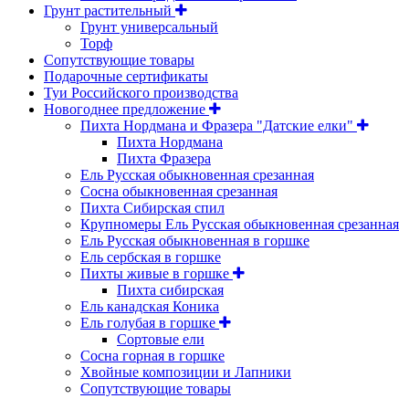
Грунт растительный
Грунт универсальный
Торф
Сопутствующие товары
Подарочные сертификаты
Туи Российского производства
Новогоднее предложение
Пихта Нордмана и Фразера "Датские елки"
Пихта Нордмана
Пихта Фразера
Ель Русская обыкновенная срезанная
Сосна обыкновенная срезанная
Пихта Сибирская спил
Крупномеры Ель Русская обыкновенная срезанная
Ель Русская обыкновенная в горшке
Ель сербская в горшке
Пихты живые в горшке
Пихта сибирская
Ель канадская Коника
Ель голубая в горшке
Сортовые ели
Сосна горная в горшке
Хвойные композиции и Лапники
Сопутствующие товары