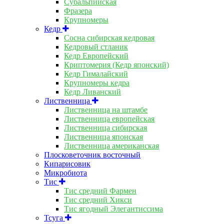
Субальпийская
Фразера
Крупномеры
Кедр
Сосна сибирская кедровая
Кедровый стланик
Кедр Европейский
Криптомерия (Кедр японский)
Кедр Гималайский
Крупномеры кедра
Кедр Ливанский
Лиственница
Лиственница на штамбе
Лиственница европейская
Лиственница сибирская
Лиственница японская
Лиственница американская
Плосковеточник восточный
Кипарисовик
Микробиота
Тис
Тис средний Фармен
Тис средний Хикси
Тис ягодный Элегантиссима
Тсуга