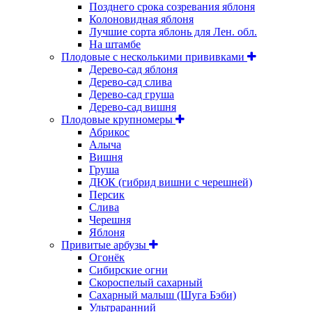
Позднего срока созревания яблоня
Колоновидная яблоня
Лучшие сорта яблонь для Лен. обл.
На штамбе
Плодовые с несколькими прививками
Дерево-сад яблоня
Дерево-сад слива
Дерево-сад груша
Дерево-сад вишня
Плодовые крупномеры
Абрикос
Алыча
Вишня
Груша
ДЮК (гибрид вишни с черешней)
Персик
Слива
Черешня
Яблоня
Привитые арбузы
Огонёк
Сибирские огни
Скороспелый сахарный
Сахарный малыш (Шуга Бэби)
Ультраранний