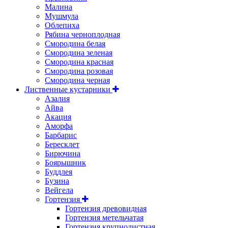
Малина
Мушмула
Облепиха
Рябина черноплодная
Смородина белая
Смородина зеленая
Смородина красная
Смородина розовая
Смородина черная
Лиственные кустарники
Азалия
Айва
Акация
Аморфа
Барбарис
Бересклет
Бирючина
Боярышник
Буддлея
Бузина
Вейгела
Гортензия
Гортензия древовидная
Гортензия метельчатая
Гортензия крупнолистная