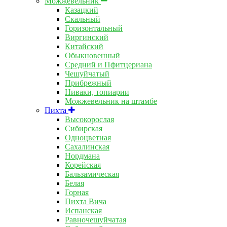
Можжевельник
Казацкий
Скальный
Горизонтальный
Виргинский
Китайский
Обыкновенный
Средний и Пфитцериана
Чешуйчатый
Прибрежный
Ниваки, топиарии
Можжевельник на штамбе
Пихта
Высокорослая
Сибирская
Одноцветная
Сахалинская
Нордмана
Корейская
Бальзамическая
Белая
Горная
Пихта Вича
Испанская
Равночешуйчатая