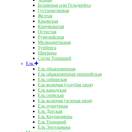
Белокорая или Гельдрейха
Густоцветковая
Желтая
Крымская
Крючковатая
Остистая
Румелийская
Мелкоцветковая
Тунберга
Шверина
Сосна Топиарий
Ель
Ель обыкновенная
Ель обыкновенная европейская
Ель сибирская
Ель колючая (голубая хвоя)
Ель канадская
Ель сербская
Ель колючая (зеленая хвоя)
Ель пурпурная
Ель Датская
Ель Крупномеры
Ель Топиарий
Ель Энгельмана