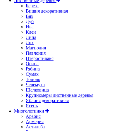
Лиственные деревья
Береза
Вишня декоративная
Вяз
Дуб
Ива
Клен
Липа
Лох
Магнолия
Павлония
Птеростиракс
Осина
Рябина
Сумах
Тополь
Черемуха
Шелковица
Крупномеры лиственные деревья
Яблоня декоративная
Ясень
Многолетники
Арабис
Армерия
Астильбa