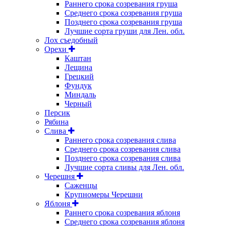
Раннего срока созревания груша
Среднего срока созревания груша
Позднего срока созревания груша
Лучшие сорта груши для Лен. обл.
Лох съедобный
Орехи
Каштан
Лещина
Грецкий
Фундук
Миндаль
Черный
Персик
Рябина
Слива
Раннего срока созревания слива
Среднего срока созревания слива
Позднего срока созревания слива
Лучшие сорта сливы для Лен. обл.
Черешня
Саженцы
Крупномеры Черешни
Яблоня
Раннего срока созревания яблоня
Среднего срока созревания яблоня