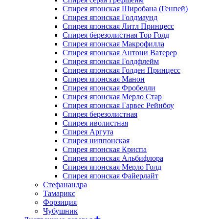
Спирея японская Широбана (Генпей)
Спирея японская Голдмаунд
Спирея японская Литл Принцесс
Спирея березолистная Тор Голд
Спирея японская Макрофилла
Спирея японская Антони Ватерер
Спирея японская Голдфлейм
Спирея японская Голден Принцесс
Спирея японская Манон
Спирея японская Фробелли
Спирея японская Мерло Стар
Спирея японская Гарвес Рейнбоу
Спирея березолистная
Спирея иволистная
Спирея Аргута
Спирея ниппонская
Спирея японская Криспа
Спирея японская Альбифлора
Спирея японская Мерло Голд
Спирея японская Файерлайт
Стефанандра
Тамарикс
Форзиция
Чубушник