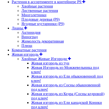
Растения в ассортименте в контейнере P9
Хвойные растения
Лиственные растения
Многолетники
Плодовые деревья (Р9)
Ягодные кустарники (Р9)
Лианы
Актинидия
Виноград
Жимолость декоративная
Плющ
Комнатные растения
Живая изгородь
Хвойные Живые Изгороди
Живая изгородь из туи
Живая Изгородь из Можжевельника под
ключ!
Живая изгородь из Ели обыкновенной под
ключ!
Живая изгородь из Сосны обыкновенной
под ключ!
Живая изгородь из Кедра (Сосны кедровой)
под ключ!
Живая изгородь из Ели канадской Коники
под ключ!