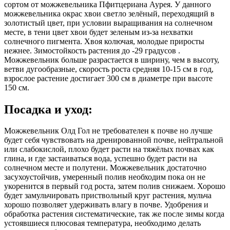
сортом от можжевельника Пфитцериана Аурея. У данного
можжевельника окрас хвои светло зелёный, переходящий в
золотистый цвет, при условии выращивания на солнечном
месте, в тени цвет хвои будет зеленым из-за нехватки
солнечного пигмента. Хвоя колючая, молодые приросты
нежнее. Зимостойкость растения до -29 градусов .
Можжевельник больше разрастается в ширину, чем в высоту,
ветви дугообразные, скорость роста средняя 10-15 см в год,
взрослое растение достигает 300 см в диаметре при высоте
150 см.
Посадка и уход:
Можжевельник Олд Гол не требователен к почве но лучше
будет себя чувствовать на дренированной почве, нейтральной
или слабокислой, плохо будет расти на тяжёлых почвах как
глина, и где застаиваться вода, успешно будет расти на
солнечном месте и полутени. Можжевельник достаточно
засухоустойчив, умеренный полив необходим пока он не
укоренится в первый год роста, затем полив снижаем. Хорошо
будет замульчировать приствольный круг растения, мульча
хорошо позволяет удерживать влагу в почве. Удобрения и
обработка растения систематические, так же после зимы когда
устоявшиеся плюсовая температура, необходимо делать