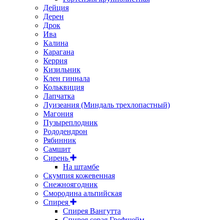
Дейция
Дерен
Дрок
Ива
Калина
Карагана
Керрия
Кизильник
Клен гиннала
Кольквиция
Лапчатка
Луизеания (Миндаль трехлопастный)
Магония
Пузыреплодник
Рододендрон
Рябинник
Самшит
Сирень
На штамбе
Скумпия кожевенная
Снежноягодник
Смородина альпийская
Спирея
Спирея Вангутта
Спирея серая Грефшейм