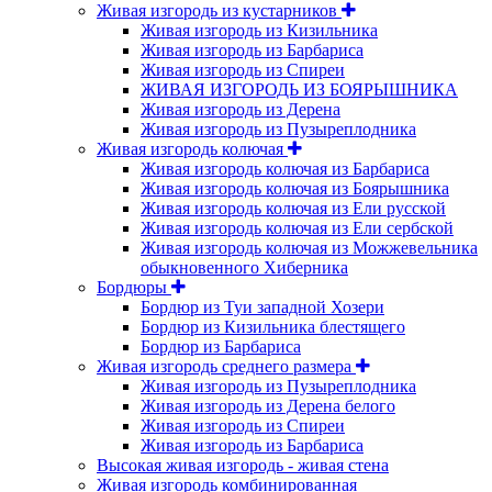
Живая изгородь из кустарников
Живая изгородь из Кизильника
Живая изгородь из Барбариса
Живая изгородь из Спиреи
ЖИВАЯ ИЗГОРОДЬ ИЗ БОЯРЫШНИКА
Живая изгородь из Дерена
Живая изгородь из Пузыреплодника
Живая изгородь колючая
Живая изгородь колючая из Барбариса
Живая изгородь колючая из Боярышника
Живая изгородь колючая из Ели русской
Живая изгородь колючая из Ели сербской
Живая изгородь колючая из Можжевельника
обыкновенного Хиберника
Бордюры
Бордюр из Туи западной Хозери
Бордюр из Кизильника блестящего
Бордюр из Барбариса
Живая изгородь среднего размера
Живая изгородь из Пузыреплодника
Живая изгородь из Дерена белого
Живая изгородь из Спиреи
Живая изгородь из Барбариса
Высокая живая изгородь - живая стена
Живая изгородь комбинированная