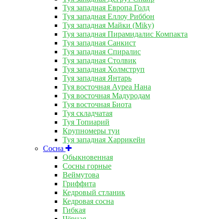
Туя западная Европа Голд
Туя западная Еллоу Риббон
Туя западная Майки (Miky)
Туя западная Пирамидалис Компакта
Туя западная Санкист
Туя западная Спиралис
Туя западная Столвик
Туя западная Холмструп
Туя западная Янтарь
Туя восточная Ауреа Нана
Туя восточная Мадуродам
Туя восточная Биота
Туя складчатая
Туя Топиарий
Крупномеры туи
Туя западная Харрикейн
Сосна
Обыкновенная
Сосны горные
Веймутова
Гриффита
Кедровый стланик
Кедровая сосна
Гибкая
Чёрная