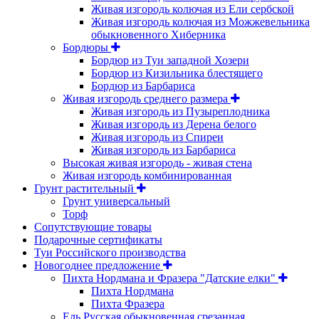
Живая изгородь колючая из Ели сербской
Живая изгородь колючая из Можжевельника
обыкновенного Хиберника
Бордюры
Бордюр из Туи западной Хозери
Бордюр из Кизильника блестящего
Бордюр из Барбариса
Живая изгородь среднего размера
Живая изгородь из Пузыреплодника
Живая изгородь из Дерена белого
Живая изгородь из Спиреи
Живая изгородь из Барбариса
Высокая живая изгородь - живая стена
Живая изгородь комбинированная
Грунт растительный
Грунт универсальный
Торф
Сопутствующие товары
Подарочные сертификаты
Туи Российского производства
Новогоднее предложение
Пихта Нордмана и Фразера "Датские елки"
Пихта Нордмана
Пихта Фразера
Ель Русская обыкновенная срезанная