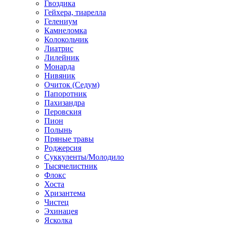
Гвоздика
Гейхера, тиарелла
Гелениум
Камнеломка
Колокольчик
Лиатрис
Лилейник
Монарда
Нивяник
Очиток (Седум)
Папоротник
Пахизандра
Перовския
Пион
Полынь
Пряные травы
Роджерсия
Суккуленты/Молодило
Тысячелистник
Флокс
Хоста
Хризантема
Чистец
Эхинацея
Ясколка