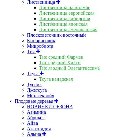
Лиственница
Лиственница на штамбе
Лиственница европейская
Лиственница сибирская
Лиственница японская
Лиственница американская
Плосковеточник восточный
Кипарисовик
Микробиота
Тис
Тис средний Фармен
Тис средний Хикси
Тис ягодный Элегантиссима
Тсуга
Тсуга канадская
Туевик
Лжетсуга
Метасеквойя
Плодовые деревья
НОВИНКИ СЕЗОНА
Азимина
Абрикос
Айва
Актинидия
Алыча