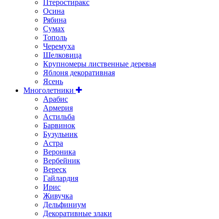
Птеростиракс
Осина
Рябина
Сумах
Тополь
Черемуха
Шелковица
Крупномеры лиственные деревья
Яблоня декоративная
Ясень
Многолетники
Арабис
Армерия
Астильбa
Барвинок
Бузульник
Астра
Вероника
Вербейник
Вереск
Гайлардия
Ирис
Живучка
Дельфиниум
Декоративные злаки