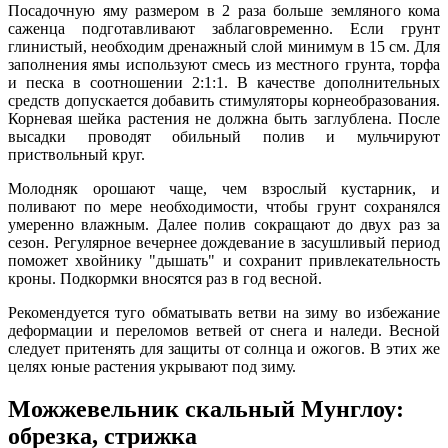
Посадочную яму размером в 2 раза больше земляного кома
саженца подготавливают заблаговременно. Если грунт
глинистый, необходим дренажный слой минимум в 15 см. Для
заполнения ямы используют смесь из местного грунта, торфа
и песка в соотношении 2:1:1. В качестве дополнительных
средств допускается добавить стимуляторы корнеобразования.
Корневая шейка растения не должна быть заглублена. После
высадки проводят обильный полив и мульчируют
приствольный круг.
Молодняк орошают чаще, чем взрослый кустарник, и
поливают по мере необходимости, чтобы грунт сохранялся
умеренно влажным. Далее полив сокращают до двух раз за
сезон. Регулярное вечернее дождевание в засушливый период
поможет хвойнику "дышать" и сохранит привлекательность
кроны. Подкормки вносятся раз в год весной.
Рекомендуется туго обматывать ветви на зиму во избежание
деформации и переломов ветвей от снега и наледи. Весной
следует притенять для защиты от солнца и ожогов. В этих же
целях юные растения укрывают под зиму.
Можжевельник скальный Мунглоу:
обрезка, стрижка