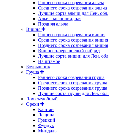
Раннего срока созревания алыча
Среднего срока созревания алыча
Лучшие сорта алычи для Лен. обл.
Алыча колоновидная
Поздняя алыча
Вишня
Раннего срока созревания вишня
Среднего срока созревания вишня
Позднего срока созревания вишня
Вишнево-черешневый гибрид
Лучшие сорта вишни для Лен. обл.
На штамбе
Боярышник
Груша
Раннего срока созревания груша
Среднего срока созревания груша
Позднего срока созревания груша
Лучшие сорта груши для Лен. обл.
Лох съедобный
Орехи
Каштан
Лещина
Грецкий
Фундук
Миндаль