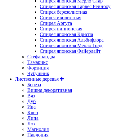
Спирея японская Мерло Стар
Спирея японская Гарвес Рейнбоу
Спирея березолистная
Спирея иволистная
Спирея Аргута
Спирея ниппонская
Спирея японская Криспа
Спирея японская Альбифлора
Спирея японская Мерло Голд
Спирея японская Файерлайт
Стефанандра
Тамарикс
Форзиция
Чубушник
Лиственные деревья
Береза
Вишня декоративная
Вяз
Дуб
Ива
Клен
Липа
Лох
Магнолия
Павлония