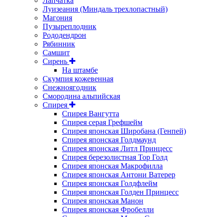
Лапчатка
Луизеания (Миндаль трехлопастный)
Магония
Пузыреплодник
Рододендрон
Рябинник
Самшит
Сирень
На штамбе
Скумпия кожевенная
Снежноягодник
Смородина альпийская
Спирея
Спирея Вангутта
Спирея серая Грефшейм
Спирея японская Широбана (Генпей)
Спирея японская Голдмаунд
Спирея японская Литл Принцесс
Спирея березолистная Тор Голд
Спирея японская Макрофилла
Спирея японская Антони Ватерер
Спирея японская Голдфлейм
Спирея японская Голден Принцесс
Спирея японская Манон
Спирея японская Фробелли