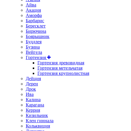
Айва
Акация
Аморфа
Барбарис
Бересклет
Бирючина
Боярышник
Буддлея
Бузина
Вейгела
Гортензия
Гортензия древовидная
Гортензия метельчатая
Гортензия крупнолистная
Дейция
Дерен
Дрок
Ива
Калина
Карагана
Керрия
Кизильник
Клен гиннала
Кольквиция