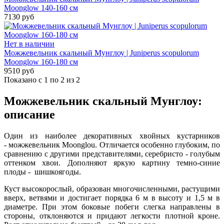
Moonglow 140-160 см
7130 руб
Нет в наличии
Можжевельник скальный Мунглоу | Juniperus scopulorum
Moonglow 160-180 см
9510 руб
Показано с 1 по 2 из 2
Можжевельник скальный Мунглоу:
описание
Один из наиболее декоративных хвойных кустарников
-
можжевельник Moonglou.
Отличается особенно глубоким, по
сравнению с другими представителями, серебристо - голубым
оттенком хвои. Дополняют яркую картину темно-синие
плоды - шишкоягоды.
Куст высокорослый, образован многочисленными, растущими
вверх, ветвями и достигает порядка 6 м в высоту и 1,5 м в
диаметре. При этом боковые побеги слегка направлены в
стороны, отклоняются и придают легкости плотной кроне.