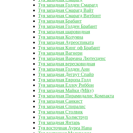
Туя западная Голден Смарагд
Туя западная Смарагд Вайт
Туя западная Смарагд Витбонт
Туя западная Брабант
Туя западная Голден Брабант
Туя западная шаровидная
Туя западная Колумна
Туя западная Ауреоспиката
Туя западная Кинг оф Брабант
Туя западная Вагнери
Туя западная Вареана Лютесценс
Туя западная вересковидная
Туя западная Голден Анн
Туя западная Дегрут Спайр
Туя западная Европа Голд
Туя западная Еллоу Риббон
Туя западная Майки (Miky)
Туя западная Пирамидалис Компакта
Туя западная Санкист
Туя западная Спиралис
Туя западная Столвик
Туя западная Холмструп
Туя западная Янтарь
Туя восточная Ауреа Нана