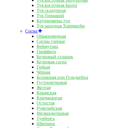
Туя восточная Мадуродам
Туя восточная Биота
Туя складчатая
Туя Топиарий
Крупномеры туи
Туя западная Харрикейн
Сосна
Обыкновенная
Сосны горные
Веймутова
Гриффита
Кедровый стланик
Кедровая сосна
Гибкая
Чёрная
Белокорая или Гельдрейха
Густоцветковая
Желтая
Крымская
Крючковатая
Остистая
Румелийская
Мелкоцветковая
Тунберга
Шверина