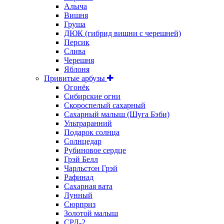
Алыча
Вишня
Груша
ДЮК (гибрид вишни с черешней)
Персик
Слива
Черешня
Яблоня
Привитые арбузы
Огонёк
Сибирские огни
Скороспелый сахарный
Сахарный малыш (Шуга Бэби)
Ультраранний
Подарок солнца
Солнцедар
Рубиновое сердце
Грэй Белл
Чарльстон Грэй
Рафинад
Сахарная вата
Лунный
Сюрприз
Золотой малыш
СРД-2