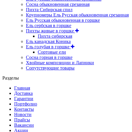
Сосна обыкновенная срезанная
Пихта Сибирская спил
Крупномеры Ель Русская обыкновенная срезанная
Ель Русская обыкновенная в горшке
Ель сербская в горшке
Пихты живые в горшке
Пихта сибирская
Ель канадская Коника
Ель голубая в горшке
Сортовые ели
Сосна горная в горшке
Хвойные композиции и Лапники
Сопутствующие товары
Разделы
Главная
Доставка
Гарантии
Портфолио
Контакты
Новости
Прайсы
Вакансии
Акции