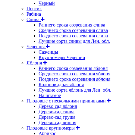
Черный
Персик
Рябина
Слива
Раннего срока созревания слива
Среднего срока созревания слива
Позднего срока созревания слива
Лучшие сорта сливы для Лен. обл.
Черешня
Саженцы
Крупномеры Черешни
Яблоня
Раннего срока созревания яблоня
Среднего срока созревания яблоня
Позднего срока созревания яблоня
Колоновидная яблоня
Лучшие сорта яблонь для Лен. обл.
На штамбе
Плодовые с несколькими прививками
Дерево-сад яблоня
Дерево-сад слива
Дерево-сад груша
Дерево-сад вишня
Плодовые крупномеры
Абрикос