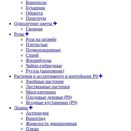
Кореопсис
Бухарник
Обриета
Пиретрум
Однолетние цветы
Гацания
Розы
Роза на штамбе
Плетистые
Почвопокровные
Спрей
Флорибунды
Чайно-гибридные
Ругоза (шиповник)
Растения в ассортименте в контейнере P9
Хвойные растения
Лиственные растения
Многолетники
Плодовые деревья (Р9)
Ягодные кустарники (Р9)
Лианы
Актинидия
Виноград
Жимолость декоративная
Плющ