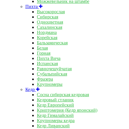
Можжевельник на штамбе
Пихта
Высокорослая
Сибирская
Одноцветная
Сахалинская
Нордмана
Корейская
Бальзамическая
Белая
Горная
Пихта Вича
Испанская
Равночешуйчатая
Субальпийская
Фразера
Крупномеры
Кедр
Сосна сибирская кедровая
Кедровый стланик
Кедр Европейский
Криптомерия (Кедр японский)
Кедр Гималайский
Крупномеры кедра
Кедр Ливанский