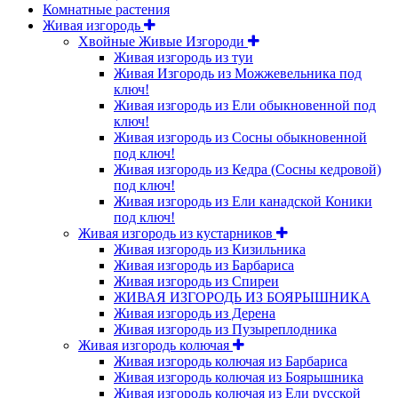
Комнатные растения
Живая изгородь
Хвойные Живые Изгороди
Живая изгородь из туи
Живая Изгородь из Можжевельника под
ключ!
Живая изгородь из Ели обыкновенной под
ключ!
Живая изгородь из Сосны обыкновенной
под ключ!
Живая изгородь из Кедра (Сосны кедровой)
под ключ!
Живая изгородь из Ели канадской Коники
под ключ!
Живая изгородь из кустарников
Живая изгородь из Кизильника
Живая изгородь из Барбариса
Живая изгородь из Спиреи
ЖИВАЯ ИЗГОРОДЬ ИЗ БОЯРЫШНИКА
Живая изгородь из Дерена
Живая изгородь из Пузыреплодника
Живая изгородь колючая
Живая изгородь колючая из Барбариса
Живая изгородь колючая из Боярышника
Живая изгородь колючая из Ели русской