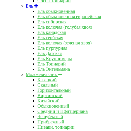
Сосна Топиарий
Ель
Ель обыкновенная
Ель обыкновенная европейская
Ель сибирская
Ель колючая (голубая хвоя)
Ель канадская
Ель сербская
Ель колючая (зеленая хвоя)
Ель пурпурная
Ель Датская
Ель Крупномеры
Ель Топиарий
Ель Энгельмана
Можжевельник
Казацкий
Скальный
Горизонтальный
Виргинский
Китайский
Обыкновенный
Средний и Пфитцериана
Чешуйчатый
Прибрежный
Ниваки, топиарии