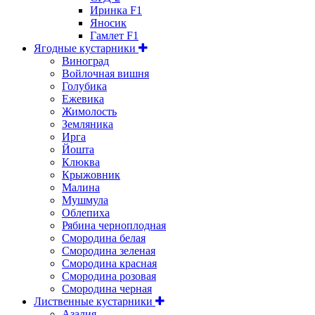
Иринка F1
Яносик
Гамлет F1
Ягодные кустарники
Виноград
Войлочная вишня
Голубика
Ежевика
Жимолость
Земляника
Ирга
Йошта
Клюква
Крыжовник
Малина
Мушмула
Облепиха
Рябина черноплодная
Смородина белая
Смородина зеленая
Смородина красная
Смородина розовая
Смородина черная
Лиственные кустарники
Азалия