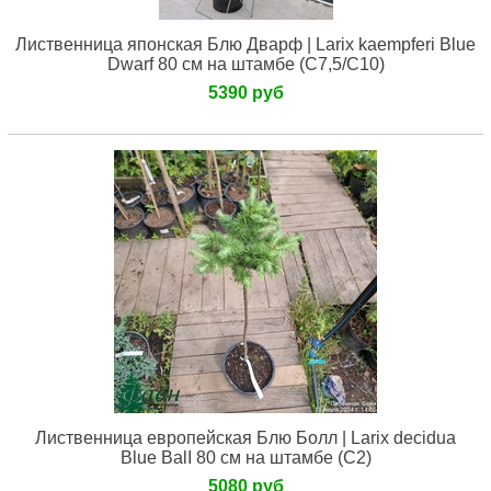
Лиственница японская Блю Дварф | Larix kaempferi Blue
Dwarf 80 см на штамбе (С7,5/С10)
5390 руб
Лиственница европейская Блю Болл | Larix decidua
Blue BalI 80 см на штамбе (С2)
5080 руб