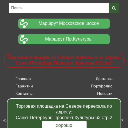
Маршрут Московское шоссе
Маршрут Пр.Культуры
Торговая площадка на Севере переехала по адресу:
Санкт-Петербург. Проспект Культуры 63 стр.2
Главная
Доставка
Гарантии
Портфолио
Контакты
Новости
Прайсы
Вакансии
Торговая площадка на Севере переехала по
Акции
адресу:
Санкт-Петербург. Проспект Культуры 63 стр.2
© Питомник растений "Фавн" - Санкт-Петербург - Москва 2007-
2024
хорошо