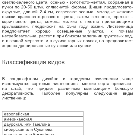
светло-зеленого цвета, осенью - золотисто-желтая, собранная в
пучки по 20-50 штук, сплюснутой формы. Шишки продолговато-
округлые, длиной 2-4 см, созревают осенью, молодые женские
шишки красновато-розового цвета, затем зеленеют, зрелые -
коричневого цвета, семена мелкие с плотно прилегающими
крылышками, плодоносит на 15-м году жизни. Лиственница
предпочитает хорошо освещенные участки, к почвам
нетребовательна, растет и при близком залегании грунтовых вод,
и в вечной мерзлоте, и в сухихи горных почвах, но предпочитает
хорошо дренированные суглинки или супеси.
Классификация видов
В ландшафтном дизайне и городском озеленении чаще
используются сортовые лиственницы, многие сорта прививают
на штаб, что придает различным композициям большую
декоративность. Наиболее популярны следующие виды
лиственниц:
европейская
американская
даурская, или Гмелина
сибирская или Сукачева
японская, или Кемпфера