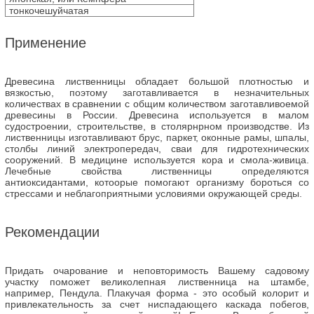
тонкочешуйчатая
Применение
Древесина лиственницы обладает большой плотностью и
вязкостью, поэтому заготавливается в незначительных
количествах в сравнении с общим количеством заготавливоемой
древесины в России. Древесина используется в малом
судостроении, строительстве, в столярнрном производстве. Из
лиственницы изготавливают брус, паркет, оконные рамы, шпалы,
столбы линий электропередач, сваи для гидротехнических
сооружений. В медицине используется кора и смола-живица.
Лечебные свойства лиственницы определяются
антиоксидантами, котоорые помогают организму бороться со
стрессами и неблагоприятными условиями окружающей среды.
Рекомендации
Придать очарование и неповторимость Вашему садовому
участку поможет великолепная лиственница на штамбе,
например, Пендула. Плакучая форма - это особый колорит и
привлекательность за счет ниспадающего каскада побегов,