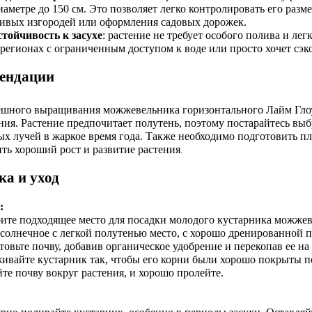
иаметре до 150 см. Это позволяет легко контролировать его разм
ивых изгородей или оформления садовых дорожек.
стойчивость к засухе
: растение не требует особого полива и лег
 регионах с ограниченным доступом к воде или просто хочет сэк
ендации
ешного выращивания можжевельника горизонтального Лайм Глоу
ия. Растение предпочитает полутень, поэтому постарайтесь выб
ых лучей в жаркое время года. Также необходимо подготовить 
ть хороший рост и развитие растения
.
ка и уход
:
рите подходящее место для посадки молодого кустарника можжев
солнечное с легкой полутенью место, с хорошо дренированной 
товьте почву, добавив органическое удобрение и перекопав ее н
живайте кустарник так, чтобы его корни были хорошо покрыты п
те почву вокруг растения, и хорошо пролейте.