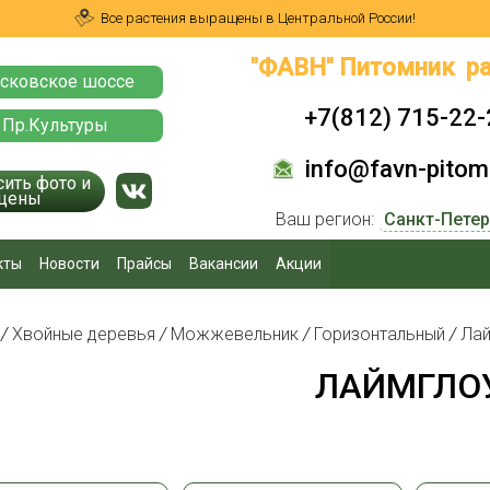
Все растения выращены в Центральной России!
"ФАВН" Питомник ра
сковское шоссе
+7(812) 715-22-
 Пр.Культуры
info@favn-pitomn
сить фото и
цены
Ваш регион:
кты
Новости
Прайсы
Вакансии
Акции
я
/
Хвойные деревья
/
Можжевельник
/
Горизонтальный
/
Лай
ЛАЙМГЛО