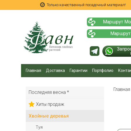
Только качественный посадочный материал!
Маршрут Мо
Маршрут
Запро
Главная
Доставка
Гарантии
Портфолио
Конта
Главна
Последняя весна *
Хиты продаж
Хвойные деревья
Туя