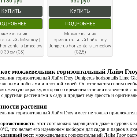
1180 руб
650 руб
КУПИТЬ
КУПИТЬ
ОДРОБНЕЕ
ПОДРОБНЕЕ
ожжевельник
Можжевельник
тальный Лаймглоу |
горизонтальный Лаймглоу |
 horizontalis Limeglow
Juniperus horizontalis Limeglow
0-30 см (С5)
(С2,5)
акое можжевельник горизонтальный Лайм Гло
ьник горизонтальный Лайм Глоу (Juniperus horizontalis Lime G
тальными побегами и плотной хвоей. Он отличается своим нео
ко-желтую окраску, которая со временем становится зеленой с 
 с другими растениями в саду и придает ему яркость и оригиналь
нности растения
льник горизонтальный Лайм Глоу имеет не только привлекательн
орозостойкость
: этот сорт можно выращивать даже в суровых 
30°C, что делает его идеальным выбором для садов и парков в лю
едленный рост
: можжевельник горизонтальный Лайм Глоу растет