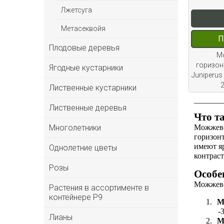
Лжетсуга
Метасеквойя
П
Плодовые деревья
М
горизон
Ягодные кустарники
Juniperus
2
Лиственные кустарники
Лиственные деревья
Что т
Можжевел
Многолетники
горизон
имеют яр
Однолетние цветы
контраст
Розы
Особе
Можжеве
Растения в ассортименте в
контейнере P9
1.
М
-
Лианы
2.
М