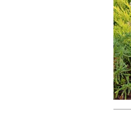
на сайте и на
площадке указаны
БЕЗ учёта скидки
!!!
Успейте приобрести
качественные
растения и украсить
свой сад! Всех ждём
в нашем питомнике!
ЧИТАТЬ ДАЛЕЕ
АКЦИЯ ТУИ БРАБАНТ