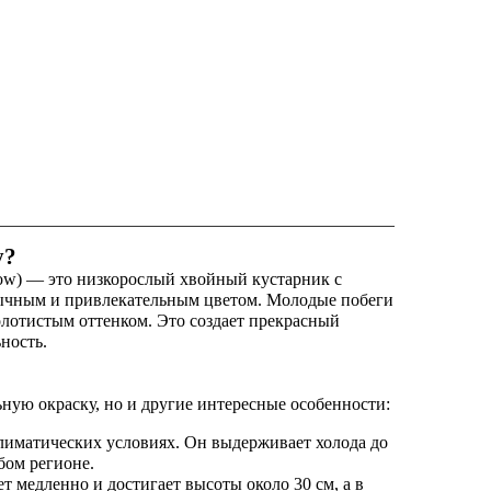
у?
low) — это низкорослый хвойный кустарник с
бычным и привлекательным цветом. Молодые побеги
золотистым оттенком. Это создает прекрасный
ность.
ую окраску, но и другие интересные особенности:
климатических условиях. Он выдерживает холода до
бом регионе.
 медленно и достигает высоты около 30 см, а в