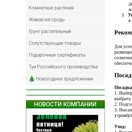
д
Комнатные растения
ж
3.
У
Живая изгородь
в
Грунт растительный
Реком
Сопутствующие товары
Для усп
размещен
Подарочные сертификаты
солнечн
обеспечи
Туи Российского производства
Посад
Новогоднее предложение
Посадка
1. Выбе
выбрать 
НОВОСТИ КОМПАНИИ
2. Подго
3. Выса
утрамбуй
Уход: