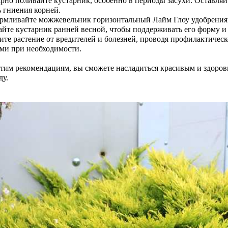
ярно поливайте кустарник, особенно в периоды засухи. Оставляй
 гниения корней.
армливайте можжевельник горизонтальный Лайм Глоу удобрениям
айте кустарник ранней весной, чтобы поддерживать его форму и
ите растение от вредителей и болезней, проводя профилактичес
ами при необходимости.
этим рекомендациям, вы сможете насладиться красивым и здор
ду.