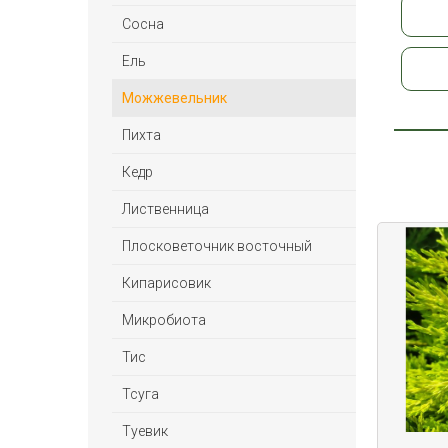
Сосна
Ель
Можжевельник
Пихта
Кедр
Лиственница
Плосковеточник восточный
Кипарисовик
Микробиота
Тис
Тсуга
Туевик