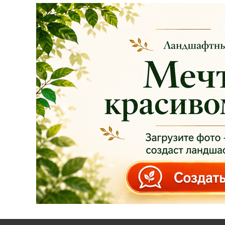
Опубликовано: 07.08.2025
Добрый день, дорогие
подписчики!
У нас началась
СУПЕР
АКЦИЯ!
Скидка 20%
на
все
туи западные
Брабант
в наличии на
нашей площадке!