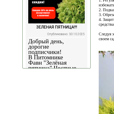
1. Регул
избежать
2. Подк
3. Обрез
4. Защит
средств
ЗЕЛЕНАЯ ПЯТНИЦА!!!
Следуя 
Опубликовано: 30.10.2025
своем са
Добрый день,
дорогие
подписчики!
В Питомнике
Фавн
"Зелёная
пятница".
Честные
скидки!
— 30%
на
весь ассортимент в
наличии на наших
площадках!
Сроки проведения
акции: с
29.10 2025 -
04.11.2025
!!! Цены