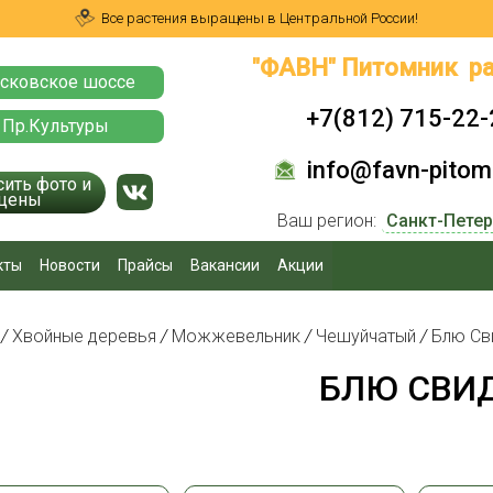
Все растения выращены в Центральной России!
"ФАВН" Питомник ра
сковское шоссе
+7(812) 715-22-
 Пр.Культуры
info@favn-pitomn
сить фото и
цены
Ваш регион:
кты
Новости
Прайсы
Вакансии
Акции
я
/
Хвойные деревья
/
Можжевельник
/
Чешуйчатый
/
Блю Св
БЛЮ СВИ