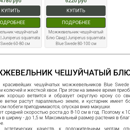
4780 руб
6220 руб
КУПИТЬ
КУПИТЬ
ОДРОБНЕЕ
ПОДРОБНЕЕ
льник чешуйчатый
Можжевельник чешуйчатый
| Juniperus squamata
Блю Свид | Juniperus squamata
 Swede 60-80 см
Blue Swede 80-100 см
ЖЕВЕЛЬНИК ЧЕШУЙЧАТЫЙ БЛЮ 
з красивейших чешуйчатых можжевельников Blue Swede 
м колючей и жесткой хвои. При этом на зимнее время прио
ник хорошо ветвится и образует округлую крону со с
е ветки растут параллельно земле, и кустарник имеет б
ом побеги приподнимаются, опуская вниз макушки.
т средней скоростью роста до 8-10 см в год. Поэтому к 1
 а в ширину - до 1,5 м. Максимальный размер растения в благ
е.
 эстетических качеств, к положительным чертам отно