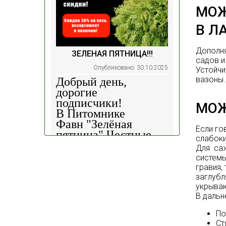
МОЖ
В Л
Дополня
ЗЕЛЕНАЯ ПЯТНИЦА!!!
садов и
Опубликовано: 30.10.2025
Устойчи
вазоны.
Добрый день,
дорогие
подписчики!
МОЖ
В Питомнике
Фавн
"Зелёная
Если го
пятница".
Честные
слабоки
скидки!
— 30%
на
Для са
весь ассортимент в
системы
наличии на наших
гравия,
площадках!
заглубл
укрываю
В даль
Сроки проведения
акции: с
29.10 2025 -
По
04.11.2025
!!! Цены
С
т