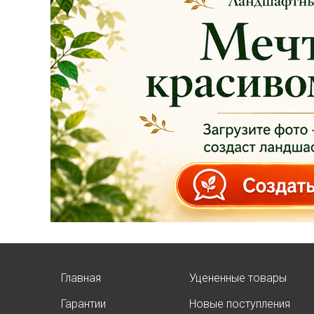
Опубликовано: 07.08.2025
Добрый день, дорогие
подписчики!
У нас началась
СУПЕР
АКЦИЯ!
Скидка 20%
на
все
туи западные
Брабант
в наличии на
нашей площадке!
Главная
Уцененные товары
Гарантии
Новые поступления