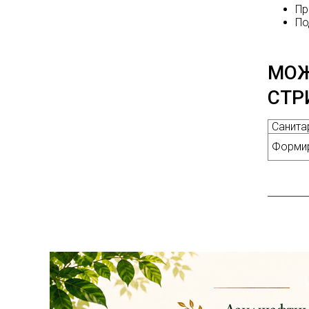
на сайте и на
П
р
площадке указаны
П
о
БЕЗ учёта скидки
!!!
Успейте приобрести
МОЖ
качественные
растения и украсить
СТР
свой сад! Всех ждём
в нашем питомнике!
Санита
Форми
ЧИТАТЬ ДАЛЕЕ
АКЦИЯ ТУИ БРАБАНТ