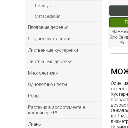
Лжетсуга
Метасеквойя
П
Плодовые деревья
Можжеве
Блю Свид 
Ягодные кустарники
Blue
Лиственные кустарники
Лиственные деревья
МОЖ
Многолетники
Один и
Однолетние цветы
оттенко
Кустар
Розы
возраст
возраст
Растения в ассортименте в
Обладае
контейнере P9
до 1 м,
диаметр
Лианы
Помимо