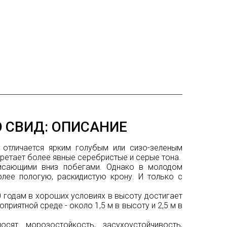
СВИД: ОПИСАНИЕ
отличается ярким голубым или сизо-зеленым
бретает более явные серебристые и серые тона.
висающими вниз побегами. Однако в молодом
олее пологую, раскидистую крону. И только с
0 годам в хороших условиях в высоту достигает
оприятной среде - около 1,5 м в высоту и 2,5 м в
сят морозостойкость, засухоустойчивость,