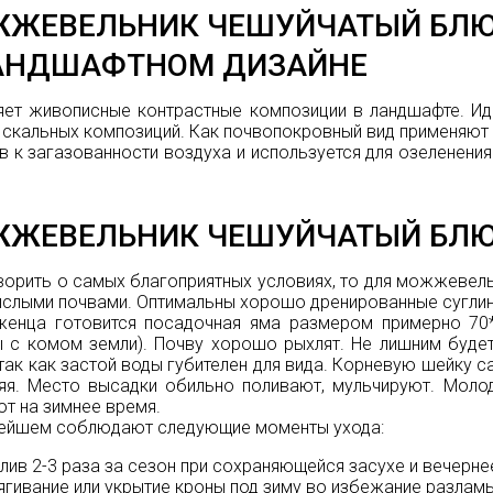
ЖЕВЕЛЬНИК ЧЕШУЙЧАТЫЙ БЛЮ 
АНДШАФТНОМ ДИЗАЙНЕ
ет живописные контрастные композиции в ландшафте. Ид
 скальных композиций. Как почвопокровный вид применяют 
в к загазованности воздуха и используется для озеленени
ЖЕВЕЛЬНИК ЧЕШУЙЧАТЫЙ БЛЮ 
ворить о самых благоприятных условиях, то для можжевель
слыми почвами. Оптимальны хорошо дренированные суглин
женца готовится посадочная яма размером примерно 70
 с комом земли). Почву хорошо рыхлят. Не лишним будет
 так как застой воды губителен для вида. Корневую шейку 
яя. Место высадки обильно поливают, мульчируют. Моло
т на зимнее время.
нейшем соблюдают следующие моменты ухода:
лив
2-3 раза за сезон при сохраняющейся засухе и вечерне
ягивание или укрытие кроны под зиму во избежание разламы