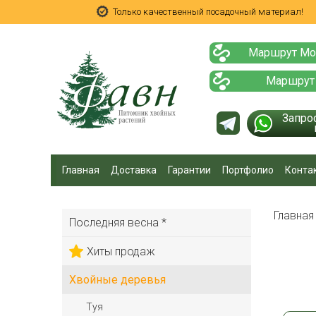
Только качественный посадочный материал!
Маршрут Мо
Маршрут
Запро
Главная
Доставка
Гарантии
Портфолио
Конта
Главна
Последняя весна *
Хиты продаж
Хвойные деревья
Туя