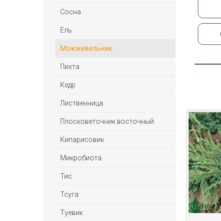
Сосна
Ель
Можжевельник
Пихта
Кедр
Лиственница
Плосковеточник восточный
Кипарисовик
Микробиота
Тис
Тсуга
Туевик