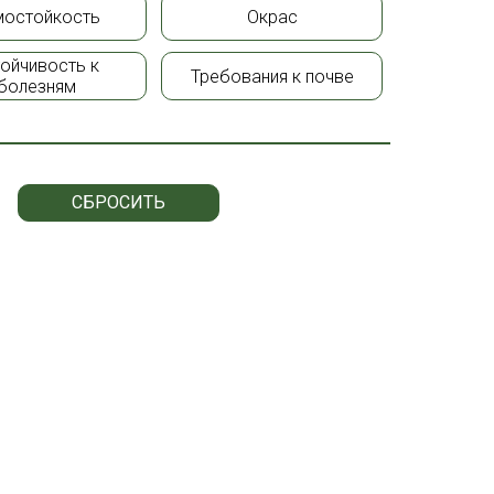
мостойкость
Окрас
тойчивость к
Требования к почве
болезням
СБРОСИТЬ