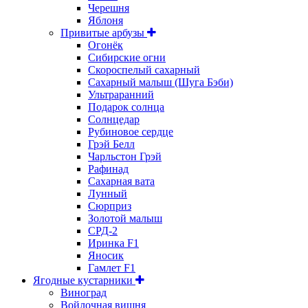
Черешня
Яблоня
Привитые арбузы
Огонёк
Сибирские огни
Скороспелый сахарный
Сахарный малыш (Шуга Бэби)
Ультраранний
Подарок солнца
Солнцедар
Рубиновое сердце
Грэй Белл
Чарльстон Грэй
Рафинад
Сахарная вата
Лунный
Сюрприз
Золотой малыш
СРД-2
Иринка F1
Яносик
Гамлет F1
Ягодные кустарники
Виноград
Войлочная вишня