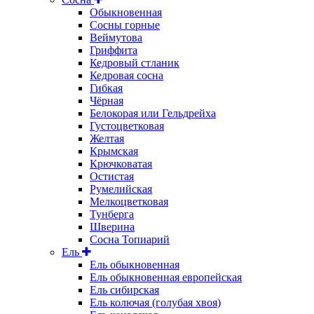
Обыкновенная
Сосны горные
Веймутова
Гриффита
Кедровый стланик
Кедровая сосна
Гибкая
Чёрная
Белокорая или Гельдрейха
Густоцветковая
Желтая
Крымская
Крючковатая
Остистая
Румелийская
Мелкоцветковая
Тунберга
Шверина
Сосна Топиарий
Ель
Ель обыкновенная
Ель обыкновенная европейская
Ель сибирская
Ель колючая (голубая хвоя)