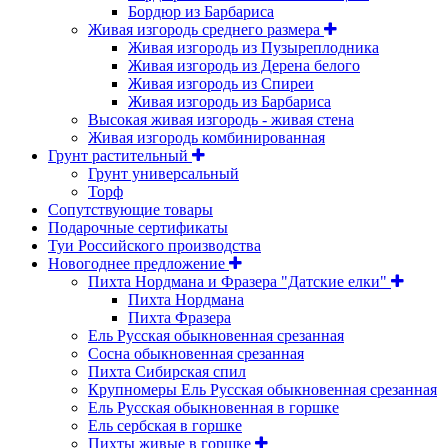
Бордюр из Барбариса
Живая изгородь среднего размера
Живая изгородь из Пузыреплодника
Живая изгородь из Дерена белого
Живая изгородь из Спиреи
Живая изгородь из Барбариса
Высокая живая изгородь - живая стена
Живая изгородь комбинированная
Грунт растительный
Грунт универсальный
Торф
Сопутствующие товары
Подарочные сертификаты
Туи Российского производства
Новогоднее предложение
Пихта Нордмана и Фразера "Датские елки"
Пихта Нордмана
Пихта Фразера
Ель Русская обыкновенная срезанная
Сосна обыкновенная срезанная
Пихта Сибирская спил
Крупномеры Ель Русская обыкновенная срезанная
Ель Русская обыкновенная в горшке
Ель сербская в горшке
Пихты живые в горшке