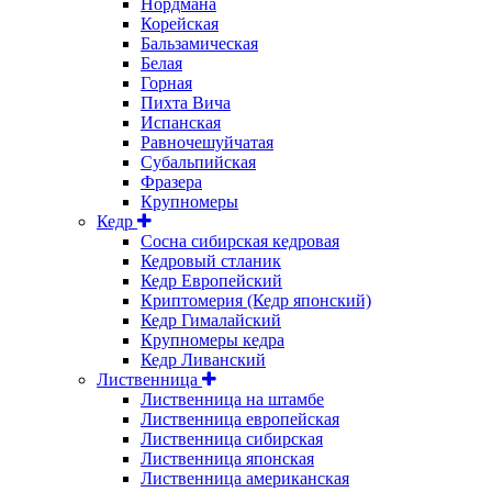
Нордмана
Корейская
Бальзамическая
Белая
Горная
Пихта Вича
Испанская
Равночешуйчатая
Субальпийская
Фразера
Крупномеры
Кедр
Сосна сибирская кедровая
Кедровый стланик
Кедр Европейский
Криптомерия (Кедр японский)
Кедр Гималайский
Крупномеры кедра
Кедр Ливанский
Лиственница
Лиственница на штамбе
Лиственница европейская
Лиственница сибирская
Лиственница японская
Лиственница американская