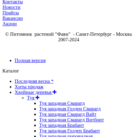
Контакты
Новости
Прайсы
Вакансии
Акции
© Питомник растений "Фавн" - Санкт-Петербург - Москва
2007-2024
Полная версия
Каталог
Последняя весна *
Хиты продаж
Хвойные деревья
Туя
Туя западная Смарагд
Туя западная Голден Смарагд
Туя западная Смарагд Вайт
Туя западная Смарагд Витбонт
Туя западная Брабант
Туя западная Голден Брабант
Туя западная шаровидная