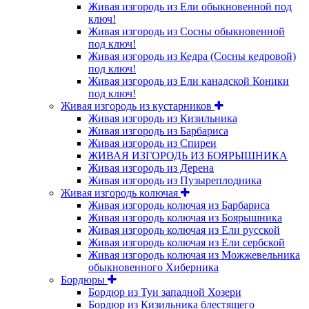
Живая изгородь из Ели обыкновенной под
ключ!
Живая изгородь из Сосны обыкновенной
под ключ!
Живая изгородь из Кедра (Сосны кедровой)
под ключ!
Живая изгородь из Ели канадской Коники
под ключ!
Живая изгородь из кустарников
Живая изгородь из Кизильника
Живая изгородь из Барбариса
Живая изгородь из Спиреи
ЖИВАЯ ИЗГОРОДЬ ИЗ БОЯРЫШНИКА
Живая изгородь из Дерена
Живая изгородь из Пузыреплодника
Живая изгородь колючая
Живая изгородь колючая из Барбариса
Живая изгородь колючая из Боярышника
Живая изгородь колючая из Ели русской
Живая изгородь колючая из Ели сербской
Живая изгородь колючая из Можжевельника
обыкновенного Хиберника
Бордюры
Бордюр из Туи западной Хозери
Бордюр из Кизильника блестящего