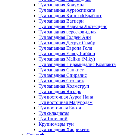
Туя западная Колумна
Туя западная Ауреоспиката
Туя западная Кинг оф Брабант
Туя западная Вагнери
Туя западная Вареана Лютесценс
Туя западная вересковидная
Туя западная Голден Анн
Туя западная Дегрут Спайр
Туя западная Европа Голд
Туя западная Еллоу Риббон
Туя западная Майки (Miky)
Туя западная Пирамидалис Компакта
Туя западная Санкист
Туя западная Спиралис
Туя западная Столвик
Туя западная Холмструп
Туя западная Янтарь
Туя восточная Ауреа Нана
Туя восточная Мадуродам
Туя восточная Биота
Туя складчатая
Туя Топиарий
Крупномеры туи
Туя западная Харрикейн
Сосна