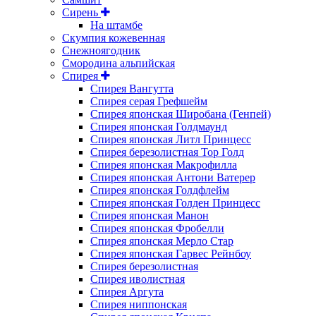
Сирень
На штамбе
Скумпия кожевенная
Снежноягодник
Смородина альпийская
Спирея
Спирея Вангутта
Спирея серая Грефшейм
Спирея японская Широбана (Генпей)
Спирея японская Голдмаунд
Спирея японская Литл Принцесс
Спирея березолистная Тор Голд
Спирея японская Макрофилла
Спирея японская Антони Ватерер
Спирея японская Голдфлейм
Спирея японская Голден Принцесс
Спирея японская Манон
Спирея японская Фробелли
Спирея японская Мерло Стар
Спирея японская Гарвес Рейнбоу
Спирея березолистная
Спирея иволистная
Спирея Аргута
Спирея ниппонская