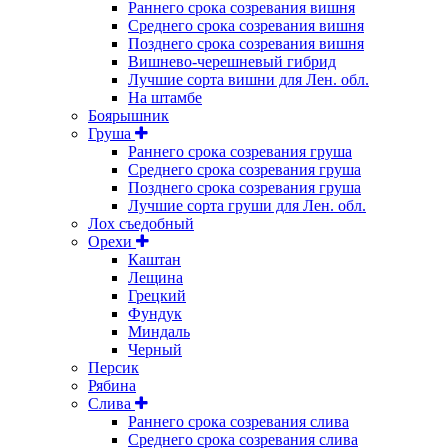
Раннего срока созревания вишня
Среднего срока созревания вишня
Позднего срока созревания вишня
Вишнево-черешневый гибрид
Лучшие сорта вишни для Лен. обл.
На штамбе
Боярышник
Груша
Раннего срока созревания груша
Среднего срока созревания груша
Позднего срока созревания груша
Лучшие сорта груши для Лен. обл.
Лох съедобный
Орехи
Каштан
Лещина
Грецкий
Фундук
Миндаль
Черный
Персик
Рябина
Слива
Раннего срока созревания слива
Среднего срока созревания слива