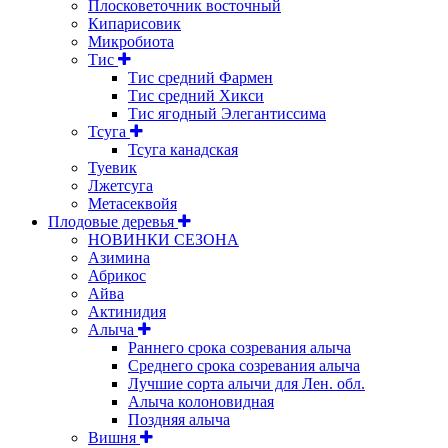
Плосковеточник восточный
Кипарисовик
Микробиота
Тис
Тис средний Фармен
Тис средний Хикси
Тис ягодный Элегантиссима
Тсуга
Тсуга канадская
Туевик
Лжетсуга
Метасеквойя
Плодовые деревья
НОВИНКИ СЕЗОНА
Азимина
Абрикос
Айва
Актинидия
Алыча
Раннего срока созревания алыча
Среднего срока созревания алыча
Лучшие сорта алычи для Лен. обл.
Алыча колоновидная
Поздняя алыча
Вишня