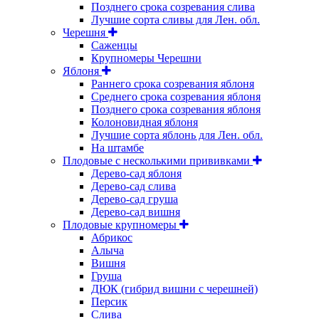
Позднего срока созревания слива
Лучшие сорта сливы для Лен. обл.
Черешня
Саженцы
Крупномеры Черешни
Яблоня
Раннего срока созревания яблоня
Среднего срока созревания яблоня
Позднего срока созревания яблоня
Колоновидная яблоня
Лучшие сорта яблонь для Лен. обл.
На штамбе
Плодовые с несколькими прививками
Дерево-сад яблоня
Дерево-сад слива
Дерево-сад груша
Дерево-сад вишня
Плодовые крупномеры
Абрикос
Алыча
Вишня
Груша
ДЮК (гибрид вишни с черешней)
Персик
Слива