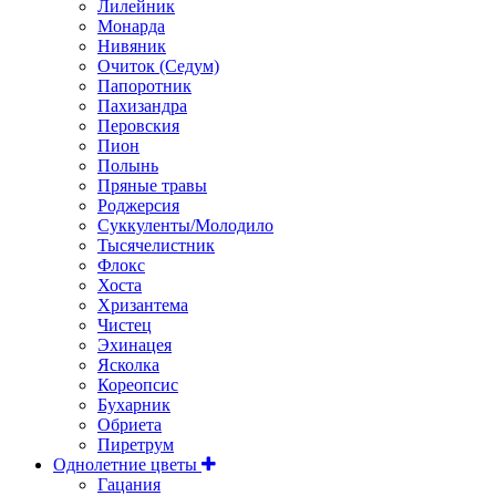
Лилейник
Монарда
Нивяник
Очиток (Седум)
Папоротник
Пахизандра
Перовския
Пион
Полынь
Пряные травы
Роджерсия
Суккуленты/Молодило
Тысячелистник
Флокс
Хоста
Хризантема
Чистец
Эхинацея
Ясколка
Кореопсис
Бухарник
Обриета
Пиретрум
Однолетние цветы
Гацания