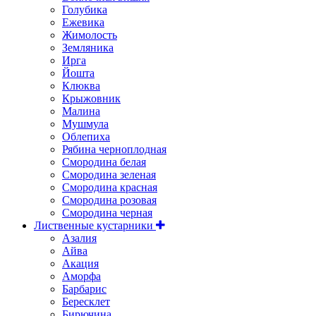
Голубика
Ежевика
Жимолость
Земляника
Ирга
Йошта
Клюква
Крыжовник
Малина
Мушмула
Облепиха
Рябина черноплодная
Смородина белая
Смородина зеленая
Смородина красная
Смородина розовая
Смородина черная
Лиственные кустарники
Азалия
Айва
Акация
Аморфа
Барбарис
Бересклет
Бирючина