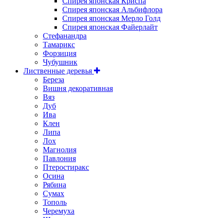
Спирея японская Криспа
Спирея японская Альбифлора
Спирея японская Мерло Голд
Спирея японская Файерлайт
Стефанандра
Тамарикс
Форзиция
Чубушник
Лиственные деревья
Береза
Вишня декоративная
Вяз
Дуб
Ива
Клен
Липа
Лох
Магнолия
Павлония
Птеростиракс
Осина
Рябина
Сумах
Тополь
Черемуха