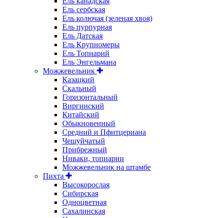
Ель канадская
Ель сербская
Ель колючая (зеленая хвоя)
Ель пурпурная
Ель Датская
Ель Крупномеры
Ель Топиарий
Ель Энгельмана
Можжевельник
Казацкий
Скальный
Горизонтальный
Виргинский
Китайский
Обыкновенный
Средний и Пфитцериана
Чешуйчатый
Прибрежный
Ниваки, топиарии
Можжевельник на штамбе
Пихта
Высокорослая
Сибирская
Одноцветная
Сахалинская