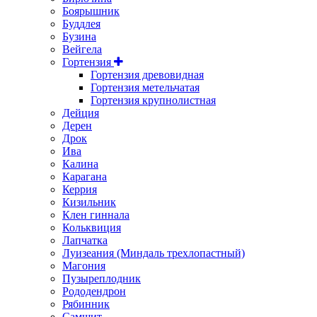
Боярышник
Буддлея
Бузина
Вейгела
Гортензия
Гортензия древовидная
Гортензия метельчатая
Гортензия крупнолистная
Дейция
Дерен
Дрок
Ива
Калина
Карагана
Керрия
Кизильник
Клен гиннала
Кольквиция
Лапчатка
Луизеания (Миндаль трехлопастный)
Магония
Пузыреплодник
Рододендрон
Рябинник
Самшит