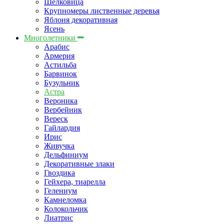
Шелковица
Крупномеры лиственные деревья
Яблоня декоративная
Ясень
Многолетники
Арабис
Армерия
Астильбa
Барвинок
Бузульник
Астра
Вероника
Вербейник
Вереск
Гайлардия
Ирис
Живучка
Дельфиниум
Декоративные злаки
Гвоздика
Гейхера, тиарелла
Гелениум
Камнеломка
Колокольчик
Лиатрис