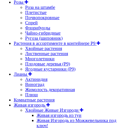
Розы
Роза на штамбе
Плетистые
Почвопокровные
Спрей
Флорибунды
Чайно-гибридные
Ругоза (шиповник)
Растения в ассортименте в контейнере P9
Хвойные растения
Лиственные растения
Многолетники
Плодовые деревья (Р9)
Ягодные кустарники (Р9)
Лианы
Актинидия
Виноград
Жимолость декоративная
Плющ
Комнатные растения
Живая изгородь
Хвойные Живые Изгороди
Живая изгородь из туи
Живая Изгородь из Можжевельника под
ключ!