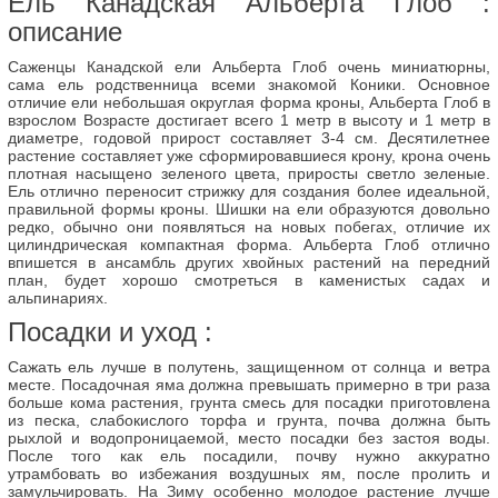
Ель Канадская Альберта Глоб :
описание
Саженцы Канадской ели Альберта Глоб очень миниатюрны,
сама ель родственница всеми знакомой Коники. Основное
отличие ели небольшая округлая форма кроны, Альберта Глоб в
взрослом Возрасте достигает всего 1 метр в высоту и 1 метр в
диаметре, годовой прирост составляет 3-4 см. Десятилетнее
растение составляет уже сформировавшиеся крону, крона очень
плотная насыщено зеленого цвета, приросты светло зеленые.
Ель отлично переносит стрижку для создания более идеальной,
правильной формы кроны. Шишки на ели образуются довольно
редко, обычно они появляться на новых побегах, отличие их
цилиндрическая компактная форма. Альберта Глоб отлично
впишется в ансамбль других хвойных растений на передний
план, будет хорошо смотреться в каменистых садах и
альпинариях.
Посадки и уход :
Сажать ель лучше в полутень, защищенном от солнца и ветра
месте. Посадочная яма должна превышать примерно в три раза
больше кома растения, грунта смесь для посадки приготовлена
из песка, слабокислого торфа и грунта, почва должна быть
рыхлой и водопроницаемой, место посадки без застоя воды.
После того как ель посадили, почву нужно аккуратно
утрамбовать во избежания воздушных ям, после пролить и
замульчировать. На Зиму особенно молодое растение лучше