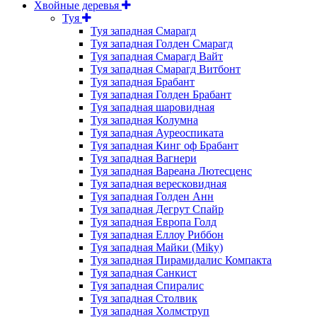
Хвойные деревья
Туя
Туя западная Смарагд
Туя западная Голден Смарагд
Туя западная Смарагд Вайт
Туя западная Смарагд Витбонт
Туя западная Брабант
Туя западная Голден Брабант
Туя западная шаровидная
Туя западная Колумна
Туя западная Ауреоспиката
Туя западная Кинг оф Брабант
Туя западная Вагнери
Туя западная Вареана Лютесценс
Туя западная вересковидная
Туя западная Голден Анн
Туя западная Дегрут Спайр
Туя западная Европа Голд
Туя западная Еллоу Риббон
Туя западная Майки (Miky)
Туя западная Пирамидалис Компакта
Туя западная Санкист
Туя западная Спиралис
Туя западная Столвик
Туя западная Холмструп