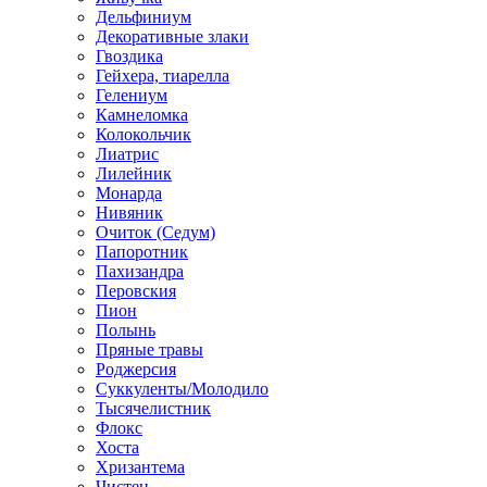
Дельфиниум
Декоративные злаки
Гвоздика
Гейхера, тиарелла
Гелениум
Камнеломка
Колокольчик
Лиатрис
Лилейник
Монарда
Нивяник
Очиток (Седум)
Папоротник
Пахизандра
Перовския
Пион
Полынь
Пряные травы
Роджерсия
Суккуленты/Молодило
Тысячелистник
Флокс
Хоста
Хризантема
Чистец