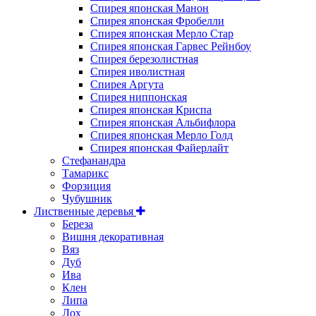
Спирея японская Манон
Спирея японская Фробелли
Спирея японская Мерло Стар
Спирея японская Гарвес Рейнбоу
Спирея березолистная
Спирея иволистная
Спирея Аргута
Спирея ниппонская
Спирея японская Криспа
Спирея японская Альбифлора
Спирея японская Мерло Голд
Спирея японская Файерлайт
Стефанандра
Тамарикс
Форзиция
Чубушник
Лиственные деревья
Береза
Вишня декоративная
Вяз
Дуб
Ива
Клен
Липа
Лох