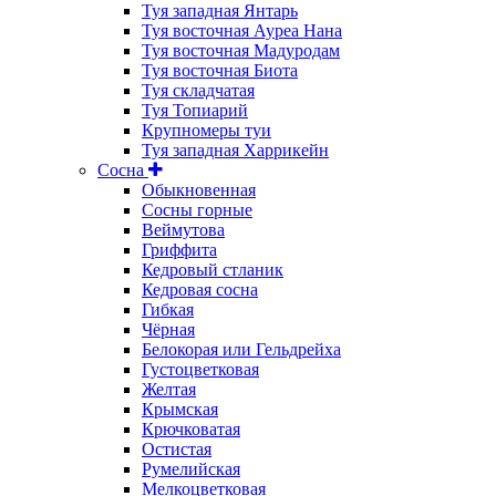
Туя западная Янтарь
Туя восточная Ауреа Нана
Туя восточная Мадуродам
Туя восточная Биота
Туя складчатая
Туя Топиарий
Крупномеры туи
Туя западная Харрикейн
Сосна
Обыкновенная
Сосны горные
Веймутова
Гриффита
Кедровый стланик
Кедровая сосна
Гибкая
Чёрная
Белокорая или Гельдрейха
Густоцветковая
Желтая
Крымская
Крючковатая
Остистая
Румелийская
Мелкоцветковая