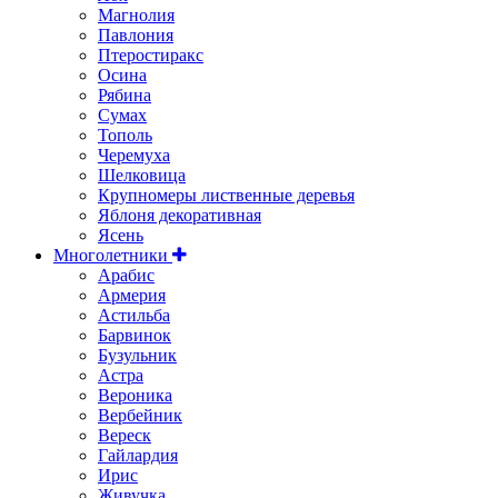
Магнолия
Павлония
Птеростиракс
Осина
Рябина
Сумах
Тополь
Черемуха
Шелковица
Крупномеры лиственные деревья
Яблоня декоративная
Ясень
Многолетники
Арабис
Армерия
Астильбa
Барвинок
Бузульник
Астра
Вероника
Вербейник
Вереск
Гайлардия
Ирис
Живучка