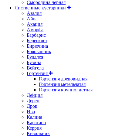
Смородина черная
Лиственные кустарники
Азалия
Айва
Акация
Аморфа
Барбарис
Бересклет
Бирючина
Боярышник
Буддлея
Бузина
Вейгела
Гортензия
Гортензия древовидная
Гортензия метельчатая
Гортензия крупнолистная
Дейция
Дерен
Дрок
Ива
Калина
Карагана
Керрия
Кизильник