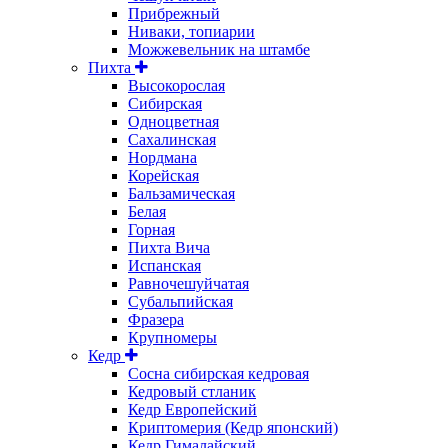
Прибрежный
Ниваки, топиарии
Можжевельник на штамбе
Пихта
Высокорослая
Сибирская
Одноцветная
Сахалинская
Нордмана
Корейская
Бальзамическая
Белая
Горная
Пихта Вича
Испанская
Равночешуйчатая
Субальпийская
Фразера
Крупномеры
Кедр
Сосна сибирская кедровая
Кедровый стланик
Кедр Европейский
Криптомерия (Кедр японский)
Кедр Гималайский