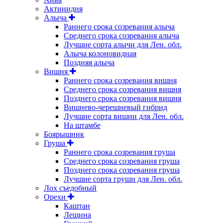
Актинидия
Алыча
Раннего срока созревания алыча
Среднего срока созревания алыча
Лучшие сорта алычи для Лен. обл.
Алыча колоновидная
Поздняя алыча
Вишня
Раннего срока созревания вишня
Среднего срока созревания вишня
Позднего срока созревания вишня
Вишнево-черешневый гибрид
Лучшие сорта вишни для Лен. обл.
На штамбе
Боярышник
Груша
Раннего срока созревания груша
Среднего срока созревания груша
Позднего срока созревания груша
Лучшие сорта груши для Лен. обл.
Лох съедобный
Орехи
Каштан
Лещина