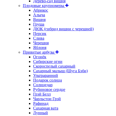
Дерево-сад вишня
Плодовые крупномеры
Абрикос
Алыча
Вишня
Груша
ДЮК (гибрид вишни с черешней)
Персик
Слива
Черешня
Яблоня
Привитые арбузы
Огонёк
Сибирские огни
Скороспелый сахарный
Сахарный малыш (Шуга Бэби)
Ультраранний
Подарок солнца
Солнцедар
Рубиновое сердце
Грэй Белл
Чарльстон Грэй
Рафинад
Сахарная вата
Лунный