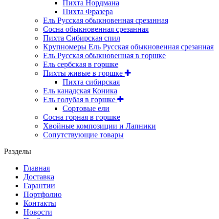
Пихта Нордмана
Пихта Фразера
Ель Русская обыкновенная срезанная
Сосна обыкновенная срезанная
Пихта Сибирская спил
Крупномеры Ель Русская обыкновенная срезанная
Ель Русская обыкновенная в горшке
Ель сербская в горшке
Пихты живые в горшке
Пихта сибирская
Ель канадская Коника
Ель голубая в горшке
Сортовые ели
Сосна горная в горшке
Хвойные композиции и Лапники
Сопутствующие товары
Разделы
Главная
Доставка
Гарантии
Портфолио
Контакты
Новости