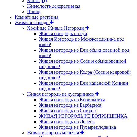
Виноград
Жимолость декоративная
Плющ
Комнатные растения
Живая изгородь
Хвойные Живые Изгороди
Живая изгородь из туи
Живая Изгородь из Можжевельника под
ключ!
Живая изгородь из Ели обыкновенной под
ключ!
Живая изгородь из Сосны обыкновенной
под ключ!
Живая изгородь из Кедра (Сосны кедровой)
под ключ!
Живая изгородь из Ели канадской Коники
под ключ!
Живая изгородь из кустарников
Живая изгородь из Кизильника
Живая изгородь из Барбариса
Живая изгородь из Спиреи
ЖИВАЯ ИЗГОРОДЬ ИЗ БОЯРЫШНИКА
Живая изгородь из Дерена
Живая изгородь из Пузыреплодника
Живая изгородь колючая