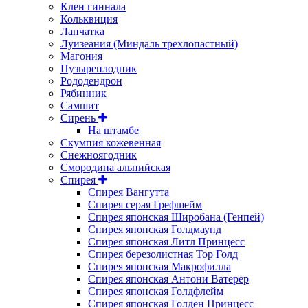
Клен гиннала
Кольквиция
Лапчатка
Луизеания (Миндаль трехлопастный)
Магония
Пузыреплодник
Рододендрон
Рябинник
Самшит
Сирень
На штамбе
Скумпия кожевенная
Снежноягодник
Смородина альпийская
Спирея
Спирея Вангутта
Спирея серая Грефшейм
Спирея японская Широбана (Генпей)
Спирея японская Голдмаунд
Спирея японская Литл Принцесс
Спирея березолистная Тор Голд
Спирея японская Макрофилла
Спирея японская Антони Ватерер
Спирея японская Голдфлейм
Спирея японская Голден Принцесс