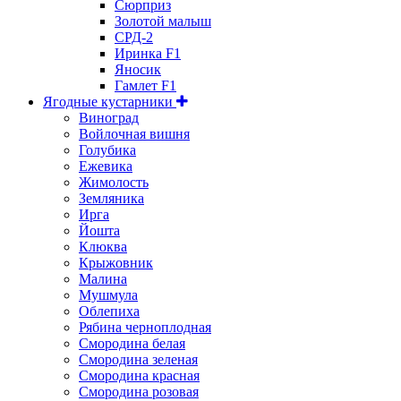
Сюрприз
Золотой малыш
СРД-2
Иринка F1
Яносик
Гамлет F1
Ягодные кустарники
Виноград
Войлочная вишня
Голубика
Ежевика
Жимолость
Земляника
Ирга
Йошта
Клюква
Крыжовник
Малина
Мушмула
Облепиха
Рябина черноплодная
Смородина белая
Смородина зеленая
Смородина красная
Смородина розовая