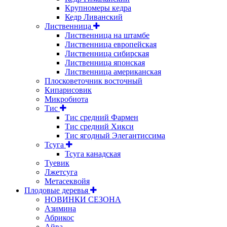
Крупномеры кедра
Кедр Ливанский
Лиственница
Лиственница на штамбе
Лиственница европейская
Лиственница сибирская
Лиственница японская
Лиственница американская
Плосковеточник восточный
Кипарисовик
Микробиота
Тис
Тис средний Фармен
Тис средний Хикси
Тис ягодный Элегантиссима
Тсуга
Тсуга канадская
Туевик
Лжетсуга
Метасеквойя
Плодовые деревья
НОВИНКИ СЕЗОНА
Азимина
Абрикос
Айва