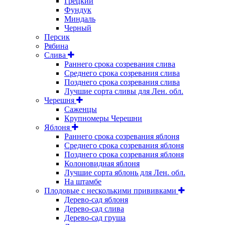
Грецкий
Фундук
Миндаль
Черный
Персик
Рябина
Слива
Раннего срока созревания слива
Среднего срока созревания слива
Позднего срока созревания слива
Лучшие сорта сливы для Лен. обл.
Черешня
Саженцы
Крупномеры Черешни
Яблоня
Раннего срока созревания яблоня
Среднего срока созревания яблоня
Позднего срока созревания яблоня
Колоновидная яблоня
Лучшие сорта яблонь для Лен. обл.
На штамбе
Плодовые с несколькими прививками
Дерево-сад яблоня
Дерево-сад слива
Дерево-сад груша