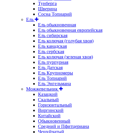
Тунберга
Шверина
Сосна Топиарий
Ель
Ель обыкновенная
Ель обыкновенная европейская
Ель сибирская
Ель колючая (голубая хвоя)
Ель канадская
Ель сербская
Ель колючая (зеленая хвоя)
Ель пурпурная
Ель Датская
Ель Крупномеры
Ель Топиарий
Ель Энгельмана
Можжевельник
Казацкий
Скальный
Горизонтальный
Виргинский
Китайский
Обыкновенный
Средний и Пфитцериана
Чешуйчатый