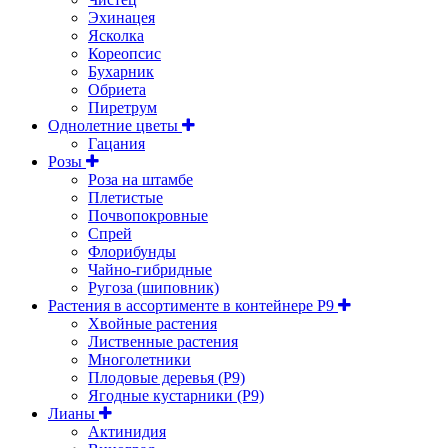
Эхинацея
Ясколка
Кореопсис
Бухарник
Обриета
Пиретрум
Однолетние цветы
Гацания
Розы
Роза на штамбе
Плетистые
Почвопокровные
Спрей
Флорибунды
Чайно-гибридные
Ругоза (шиповник)
Растения в ассортименте в контейнере P9
Хвойные растения
Лиственные растения
Многолетники
Плодовые деревья (Р9)
Ягодные кустарники (Р9)
Лианы
Актинидия