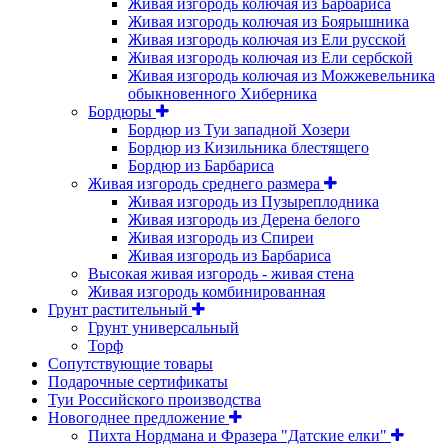
Живая изгородь колючая из Барбариса
Живая изгородь колючая из Боярышника
Живая изгородь колючая из Ели русской
Живая изгородь колючая из Ели сербской
Живая изгородь колючая из Можжевельника
обыкновенного Хиберника
Бордюры
Бордюр из Туи западной Хозери
Бордюр из Кизильника блестящего
Бордюр из Барбариса
Живая изгородь среднего размера
Живая изгородь из Пузыреплодника
Живая изгородь из Дерена белого
Живая изгородь из Спиреи
Живая изгородь из Барбариса
Высокая живая изгородь - живая стена
Живая изгородь комбинированная
Грунт растительный
Грунт универсальный
Торф
Сопутствующие товары
Подарочные сертификаты
Туи Российского производства
Новогоднее предложение
Пихта Нордмана и Фразера "Датские елки"