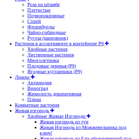
Роза на штамбе
Плетистые
Почвопокровные
Спрей
Флорибунды
Чайно-гибридные
Ругоза (шиповник)
Растения в ассортименте в контейнере P9
Хвойные растения
Лиственные растения
Многолетники
Плодовые деревья (Р9)
Ягодные кустарники (Р9)
Лианы
Актинидия
Виноград
Жимолость декоративная
Плющ
Комнатные растения
Живая изгородь
Хвойные Живые Изгороди
Живая изгородь из туи
Живая Изгородь из Можжевельника под
ключ!
Живая изгородь из Ели обыкновенной под