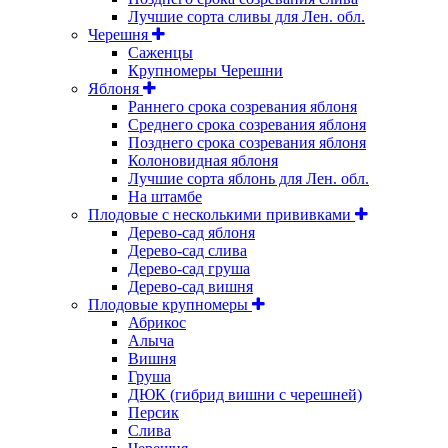
Лучшие сорта сливы для Лен. обл.
Черешня
Саженцы
Крупномеры Черешни
Яблоня
Раннего срока созревания яблоня
Среднего срока созревания яблоня
Позднего срока созревания яблоня
Колоновидная яблоня
Лучшие сорта яблонь для Лен. обл.
На штамбе
Плодовые с несколькими прививками
Дерево-сад яблоня
Дерево-сад слива
Дерево-сад груша
Дерево-сад вишня
Плодовые крупномеры
Абрикос
Алыча
Вишня
Груша
ДЮК (гибрид вишни с черешней)
Персик
Слива