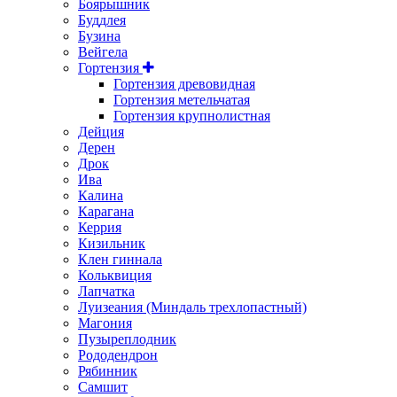
Боярышник
Буддлея
Бузина
Вейгела
Гортензия
Гортензия древовидная
Гортензия метельчатая
Гортензия крупнолистная
Дейция
Дерен
Дрок
Ива
Калина
Карагана
Керрия
Кизильник
Клен гиннала
Кольквиция
Лапчатка
Луизеания (Миндаль трехлопастный)
Магония
Пузыреплодник
Рододендрон
Рябинник
Самшит