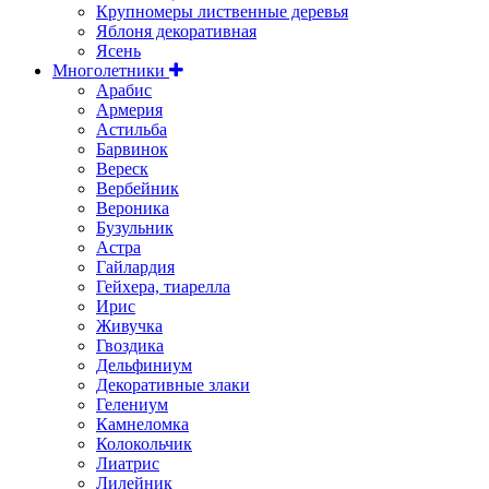
Крупномеры лиственные деревья
Яблоня декоративная
Ясень
Многолетники
Арабис
Армерия
Астильбa
Барвинок
Вереск
Вербейник
Вероника
Бузульник
Астра
Гайлардия
Гейхера, тиарелла
Ирис
Живучка
Гвоздика
Дельфиниум
Декоративные злаки
Гелениум
Камнеломка
Колокольчик
Лиатрис
Лилейник