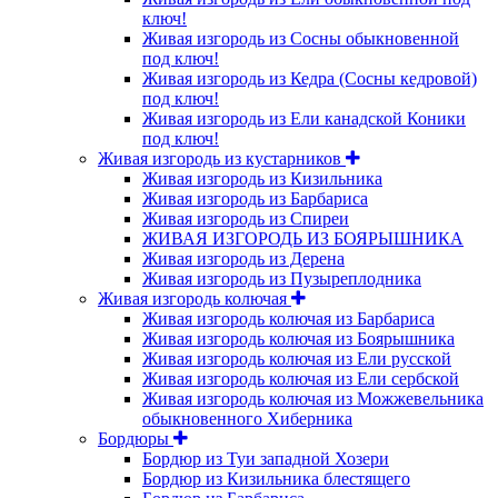
ключ!
Живая изгородь из Сосны обыкновенной
под ключ!
Живая изгородь из Кедра (Сосны кедровой)
под ключ!
Живая изгородь из Ели канадской Коники
под ключ!
Живая изгородь из кустарников
Живая изгородь из Кизильника
Живая изгородь из Барбариса
Живая изгородь из Спиреи
ЖИВАЯ ИЗГОРОДЬ ИЗ БОЯРЫШНИКА
Живая изгородь из Дерена
Живая изгородь из Пузыреплодника
Живая изгородь колючая
Живая изгородь колючая из Барбариса
Живая изгородь колючая из Боярышника
Живая изгородь колючая из Ели русской
Живая изгородь колючая из Ели сербской
Живая изгородь колючая из Можжевельника
обыкновенного Хиберника
Бордюры
Бордюр из Туи западной Хозери
Бордюр из Кизильника блестящего