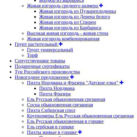
Бордюр из Барбариса
Живая изгородь среднего размера
Живая изгородь из Пузыреплодника
Живая изгородь из Дерена белого
Живая изгородь из Спиреи
Живая изгородь из Барбариса
Высокая живая изгородь - живая стена
Живая изгородь комбинированная
Грунт растительный
Грунт универсальный
Торф
Сопутствующие товары
Подарочные сертификаты
Туи Российского производства
Новогоднее предложение
Пихта Нордмана и Фразера "Датские елки"
Пихта Нордмана
Пихта Фразера
Ель Русская обыкновенная срезанная
Сосна обыкновенная срезанная
Пихта Сибирская спил
Крупномеры Ель Русская обыкновенная срезанная
Ель Русская обыкновенная в горшке
Ель сербская в горшке
Пихты живые в горшке