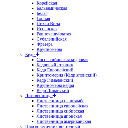
Корейская
Бальзамическая
Белая
Горная
Пихта Вича
Испанская
Равночешуйчатая
Субальпийская
Фразера
Крупномеры
Кедр
Сосна сибирская кедровая
Кедровый стланик
Кедр Европейский
Криптомерия (Кедр японский)
Кедр Гималайский
Крупномеры кедра
Кедр Ливанский
Лиственница
Лиственница на штамбе
Лиственница европейская
Лиственница сибирская
Лиственница японская
Лиственница американская
Плосковеточник восточный