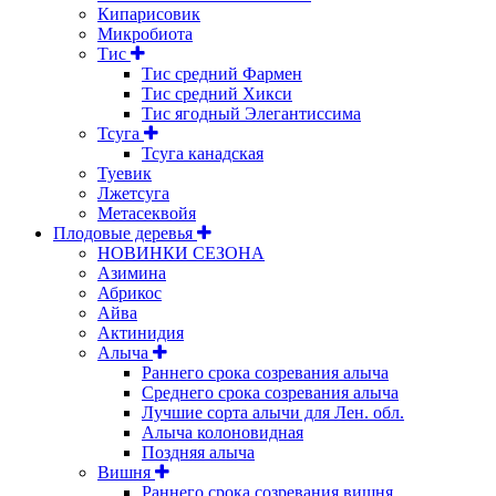
Кипарисовик
Микробиота
Тис
Тис средний Фармен
Тис средний Хикси
Тис ягодный Элегантиссима
Тсуга
Тсуга канадская
Туевик
Лжетсуга
Метасеквойя
Плодовые деревья
НОВИНКИ СЕЗОНА
Азимина
Абрикос
Айва
Актинидия
Алыча
Раннего срока созревания алыча
Среднего срока созревания алыча
Лучшие сорта алычи для Лен. обл.
Алыча колоновидная
Поздняя алыча
Вишня
Раннего срока созревания вишня