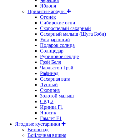
Черешня
Яблоня
Привитые арбузы
Огонёк
Сибирские огни
Скороспелый сахарный
Сахарный малыш (Шуга Бэби)
Ультраранний
Подарок солнца
Солнцедар
Рубиновое сердце
Грэй Белл
Чарльстон Грэй
Рафинад
Сахарная вата
Лунный
Сюрприз
Золотой малыш
СРД-2
Иринка F1
Яносик
Гамлет F1
Ягодные кустарники
Виноград
Войлочная вишня