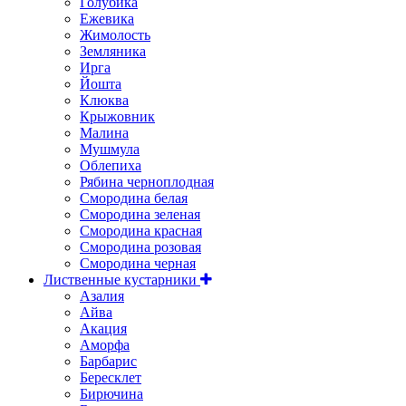
Голубика
Ежевика
Жимолость
Земляника
Ирга
Йошта
Клюква
Крыжовник
Малина
Мушмула
Облепиха
Рябина черноплодная
Смородина белая
Смородина зеленая
Смородина красная
Смородина розовая
Смородина черная
Лиственные кустарники
Азалия
Айва
Акация
Аморфа
Барбарис
Бересклет
Бирючина