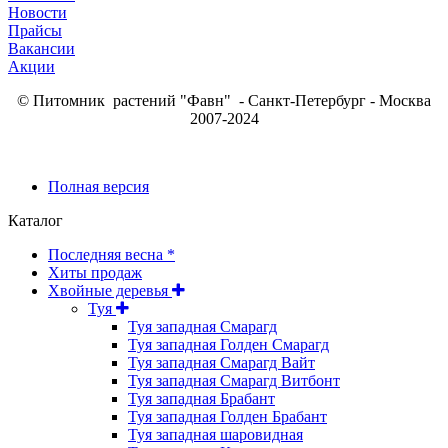
Новости
Прайсы
Вакансии
Акции
© Питомник растений "Фавн" - Санкт-Петербург - Москва
2007-2024
Полная версия
Каталог
Последняя весна *
Хиты продаж
Хвойные деревья
Туя
Туя западная Смарагд
Туя западная Голден Смарагд
Туя западная Смарагд Вайт
Туя западная Смарагд Витбонт
Туя западная Брабант
Туя западная Голден Брабант
Туя западная шаровидная