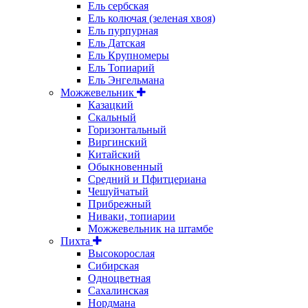
Ель сербская
Ель колючая (зеленая хвоя)
Ель пурпурная
Ель Датская
Ель Крупномеры
Ель Топиарий
Ель Энгельмана
Можжевельник
Казацкий
Скальный
Горизонтальный
Виргинский
Китайский
Обыкновенный
Средний и Пфитцериана
Чешуйчатый
Прибрежный
Ниваки, топиарии
Можжевельник на штамбе
Пихта
Высокорослая
Сибирская
Одноцветная
Сахалинская
Нордмана