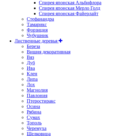
Спирея японская Альбифлора
Спирея японская Мерло Голд
Спирея японская Файерлайт
Стефанандра
Тамарикс
Форзиция
Чубушник
Лиственные деревья
Береза
Вишня декоративная
Вяз
Дуб
Ива
Клен
Липа
Лох
Магнолия
Павлония
Птеростиракс
Осина
Рябина
Сумах
Тополь
Черемуха
Шелковица