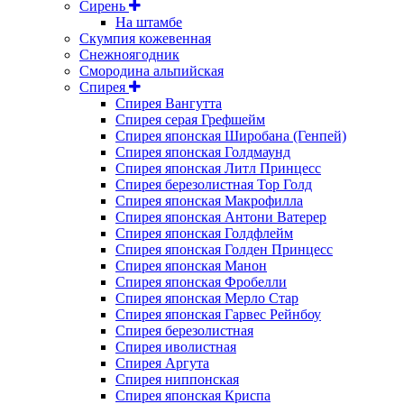
Сирень
На штамбе
Скумпия кожевенная
Снежноягодник
Смородина альпийская
Спирея
Спирея Вангутта
Спирея серая Грефшейм
Спирея японская Широбана (Генпей)
Спирея японская Голдмаунд
Спирея японская Литл Принцесс
Спирея березолистная Тор Голд
Спирея японская Макрофилла
Спирея японская Антони Ватерер
Спирея японская Голдфлейм
Спирея японская Голден Принцесс
Спирея японская Манон
Спирея японская Фробелли
Спирея японская Мерло Стар
Спирея японская Гарвес Рейнбоу
Спирея березолистная
Спирея иволистная
Спирея Аргута
Спирея ниппонская
Спирея японская Криспа