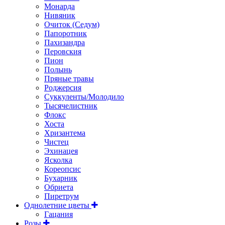
Монарда
Нивяник
Очиток (Седум)
Папоротник
Пахизандра
Перовския
Пион
Полынь
Пряные травы
Роджерсия
Суккуленты/Молодило
Тысячелистник
Флокс
Хоста
Хризантема
Чистец
Эхинацея
Ясколка
Кореопсис
Бухарник
Обриета
Пиретрум
Однолетние цветы
Гацания
Розы