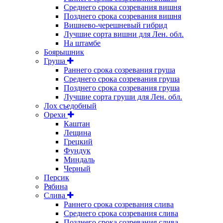
Среднего срока созревания вишня
Позднего срока созревания вишня
Вишнево-черешневый гибрид
Лучшие сорта вишни для Лен. обл.
На штамбе
Боярышник
Груша
Раннего срока созревания груша
Среднего срока созревания груша
Позднего срока созревания груша
Лучшие сорта груши для Лен. обл.
Лох съедобный
Орехи
Каштан
Лещина
Грецкий
Фундук
Миндаль
Черный
Персик
Рябина
Слива
Раннего срока созревания слива
Среднего срока созревания слива
Позднего срока созревания слива