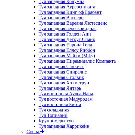
Туя западная Колумна
Туя западная Ауреоспиката
Туя западная Кинг оф Брабант
Туя западная Вагнери
Туя западная Вареана Лютесценс
Туя западная вересковидная
Туя западная Голден Анн
Туя западная Дегрут Спайр
Туя западная Европа Голд
Туя западная Еллоу Риббон
Туя западная Майки (Miky)
Туя западная Пирамидалис Компакта
Туя западная Санкист
Туя западная Спиралис
Туя западная Столвик
Туя западная Холмструп
Туя западная Янтарь
Туя восточная Ауреа Нана
Туя восточная Мадуродам
Туя восточная Биота
Туя складчатая
Туя Топиарий
Крупномеры туи
Туя западная Харрикейн
Сосна