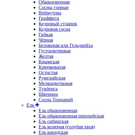
Обыкновенная
Сосны горные
Веймутова
Гриффита
Кедровый стланик
Кедровая сосна
Гибкая
Чёрная
Белокорая или Гельдрейха
Густоцветковая
Желтая
Крымская
Крючковатая
Остистая
Румелийская
Мелкоцветковая
Тунберга
Шверина
Сосна Топиарий
Ель
Ель обыкновенная
Ель обыкновенная европейская
Ель сибирская
Ель колючая (голубая хвоя)
Ель канадская