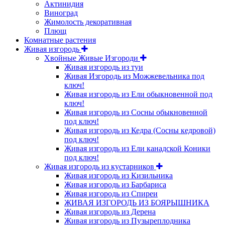
Актинидия
Виноград
Жимолость декоративная
Плющ
Комнатные растения
Живая изгородь
Хвойные Живые Изгороди
Живая изгородь из туи
Живая Изгородь из Можжевельника под
ключ!
Живая изгородь из Ели обыкновенной под
ключ!
Живая изгородь из Сосны обыкновенной
под ключ!
Живая изгородь из Кедра (Сосны кедровой)
под ключ!
Живая изгородь из Ели канадской Коники
под ключ!
Живая изгородь из кустарников
Живая изгородь из Кизильника
Живая изгородь из Барбариса
Живая изгородь из Спиреи
ЖИВАЯ ИЗГОРОДЬ ИЗ БОЯРЫШНИКА
Живая изгородь из Дерена
Живая изгородь из Пузыреплодника