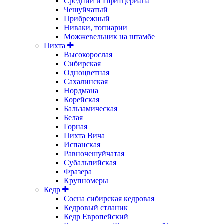
Средний и Пфитцериана
Чешуйчатый
Прибрежный
Ниваки, топиарии
Можжевельник на штамбе
Пихта
Высокорослая
Сибирская
Одноцветная
Сахалинская
Нордмана
Корейская
Бальзамическая
Белая
Горная
Пихта Вича
Испанская
Равночешуйчатая
Субальпийская
Фразера
Крупномеры
Кедр
Сосна сибирская кедровая
Кедровый стланик
Кедр Европейский