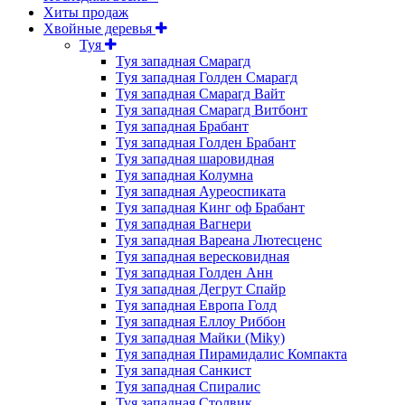
Хиты продаж
Хвойные деревья
Туя
Туя западная Смарагд
Туя западная Голден Смарагд
Туя западная Смарагд Вайт
Туя западная Смарагд Витбонт
Туя западная Брабант
Туя западная Голден Брабант
Туя западная шаровидная
Туя западная Колумна
Туя западная Ауреоспиката
Туя западная Кинг оф Брабант
Туя западная Вагнери
Туя западная Вареана Лютесценс
Туя западная вересковидная
Туя западная Голден Анн
Туя западная Дегрут Спайр
Туя западная Европа Голд
Туя западная Еллоу Риббон
Туя западная Майки (Miky)
Туя западная Пирамидалис Компакта
Туя западная Санкист
Туя западная Спиралис
Туя западная Столвик