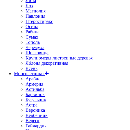
Липа
Лох
Магнолия
Павлония
Птеростиракс
Осина
Рябина
Сумах
Тополь
Черемуха
Шелковица
Крупномеры лиственные деревья
Яблоня декоративная
Ясень
Многолетники
Арабис
Армерия
Астильбa
Барвинок
Бузульник
Астра
Вероника
Вербейник
Вереск
Гайлардия