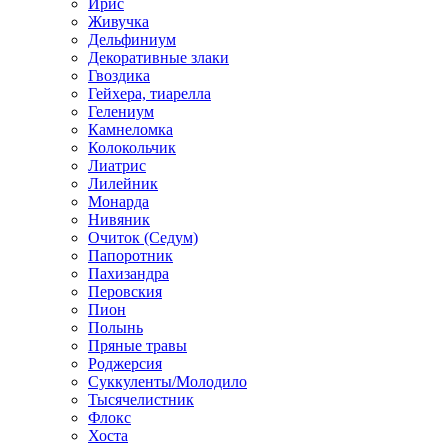
Ирис
Живучка
Дельфиниум
Декоративные злаки
Гвоздика
Гейхера, тиарелла
Гелениум
Камнеломка
Колокольчик
Лиатрис
Лилейник
Монарда
Нивяник
Очиток (Седум)
Папоротник
Пахизандра
Перовския
Пион
Полынь
Пряные травы
Роджерсия
Суккуленты/Молодило
Тысячелистник
Флокс
Хоста