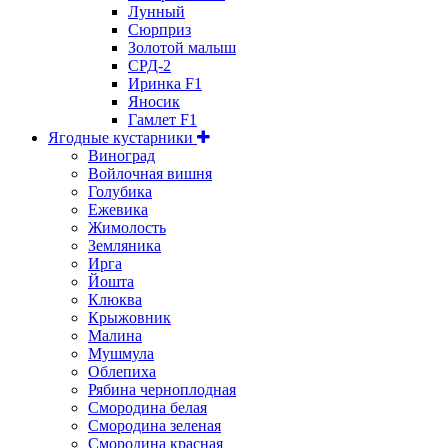
Лунный
Сюрприз
Золотой малыш
СРД-2
Иринка F1
Яносик
Гамлет F1
Ягодные кустарники
Виноград
Войлочная вишня
Голубика
Ежевика
Жимолость
Земляника
Ирга
Йошта
Клюква
Крыжовник
Малина
Мушмула
Облепиха
Рябина черноплодная
Смородина белая
Смородина зеленая
Смородина красная