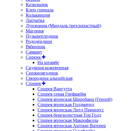
Кизильник
Клен гиннала
Кольквиция
Лапчатка
Луизеания (Миндаль трехлопастный)
Магония
Пузыреплодник
Рододендрон
Рябинник
Самшит
Сирень
На штамбе
Скумпия кожевенная
Снежноягодник
Смородина альпийская
Спирея
Спирея Вангутта
Спирея серая Грефшейм
Спирея японская Широбана (Генпей)
Спирея японская Голдмаунд
Спирея японская Литл Принцесс
Спирея березолистная Тор Голд
Спирея японская Макрофилла
Спирея японская Антони Ватерер
Спирея японская Голдфлейм