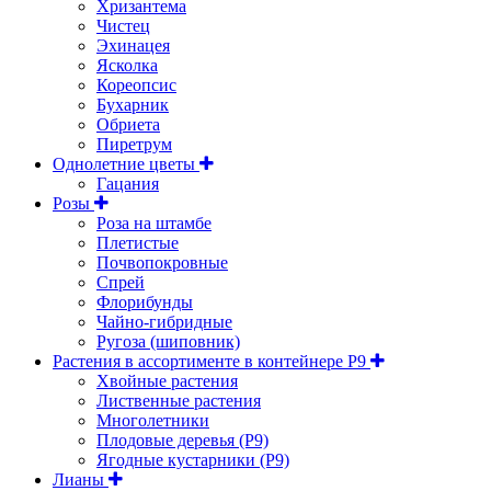
Хризантема
Чистец
Эхинацея
Ясколка
Кореопсис
Бухарник
Обриета
Пиретрум
Однолетние цветы
Гацания
Розы
Роза на штамбе
Плетистые
Почвопокровные
Спрей
Флорибунды
Чайно-гибридные
Ругоза (шиповник)
Растения в ассортименте в контейнере P9
Хвойные растения
Лиственные растения
Многолетники
Плодовые деревья (Р9)
Ягодные кустарники (Р9)
Лианы