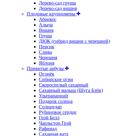
Дерево-сад груша
Дерево-сад вишня
Плодовые крупномеры
Абрикос
Алыча
Вишня
Груша
ДЮК (гибрид вишни с черешней)
Персик
Слива
Черешня
Яблоня
Привитые арбузы
Огонёк
Сибирские огни
Скороспелый сахарный
Сахарный малыш (Шуга Бэби)
Ультраранний
Подарок солнца
Солнцедар
Рубиновое сердце
Грэй Белл
Чарльстон Грэй
Рафинад
Сахарная вата