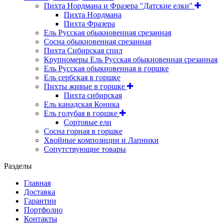
Пихта Нордмана и Фразера "Датские елки"
Пихта Нордмана
Пихта Фразера
Ель Русская обыкновенная срезанная
Сосна обыкновенная срезанная
Пихта Сибирская спил
Крупномеры Ель Русская обыкновенная срезанная
Ель Русская обыкновенная в горшке
Ель сербская в горшке
Пихты живые в горшке
Пихта сибирская
Ель канадская Коника
Ель голубая в горшке
Сортовые ели
Сосна горная в горшке
Хвойные композиции и Лапники
Сопутствующие товары
Разделы
Главная
Доставка
Гарантии
Портфолио
Контакты