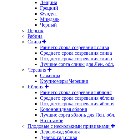
Лещина
Грецкий
Фундук
Миндаль
Черный
Персик
Рябина
Слива
Раннего срока созревания слива
Среднего срока созревания слива
Позднего срока созревания слива
Лучшие сорта сливы для Лен. обл.
Черешня
Саженцы
Крупномеры Черешни
Яблоня
Раннего срока созревания яблоня
Среднего срока созревания яблоня
Позднего срока созревания яблоня
Колоновидная яблоня
Лучшие сорта яблонь для Лен. обл.
На штамбе
Плодовые с несколькими прививками
Дерево-сад яблоня
Дерево-сад слива