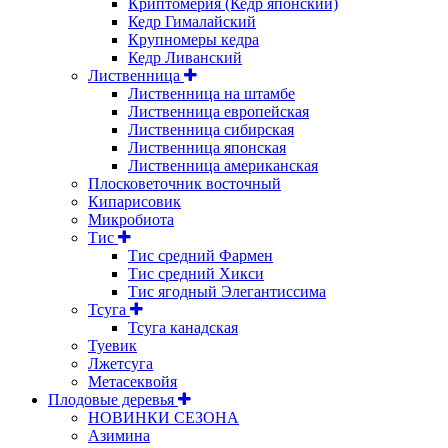
Криптомерия (Кедр японский)
Кедр Гималайский
Крупномеры кедра
Кедр Ливанский
Лиственница
Лиственница на штамбе
Лиственница европейская
Лиственница сибирская
Лиственница японская
Лиственница американская
Плосковеточник восточный
Кипарисовик
Микробиота
Тис
Тис средний Фармен
Тис средний Хикси
Тис ягодный Элегантиссима
Тсуга
Тсуга канадская
Туевик
Лжетсуга
Метасеквойя
Плодовые деревья
НОВИНКИ СЕЗОНА
Азимина