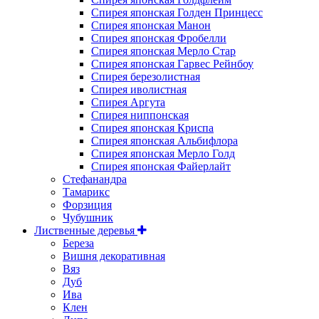
Спирея японская Голден Принцесс
Спирея японская Манон
Спирея японская Фробелли
Спирея японская Мерло Стар
Спирея японская Гарвес Рейнбоу
Спирея березолистная
Спирея иволистная
Спирея Аргута
Спирея ниппонская
Спирея японская Криспа
Спирея японская Альбифлора
Спирея японская Мерло Голд
Спирея японская Файерлайт
Стефанандра
Тамарикс
Форзиция
Чубушник
Лиственные деревья
Береза
Вишня декоративная
Вяз
Дуб
Ива
Клен