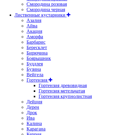
Смородина розовая
Смородина черная
Лиственные кустарники
Азалия
Айва
Акация
Аморфа
Барбарис
Бересклет
Бирючина
Боярышник
Буддлея
Бузина
Вейгела
Гортензия
Гортензия древовидная
Гортензия метельчатая
Гортензия крупнолистная
Дейция
Дерен
Дрок
Ива
Калина
Карагана
Керрия