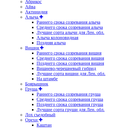
Абрикос
Айва
Актинидия
Алыча
Раннего срока созревания алыча
Среднего срока созревания алыча
Лучшие сорта алычи для Лен. обл.
Алыча колоновидная
Поздняя алыча
Вишня
Раннего срока созревания вишня
Среднего срока созревания вишня
Позднего срока созревания вишня
Вишнево-черешневый гибрид
Лучшие сорта вишни для Лен. обл.
На штамбе
Боярышник
Груша
Раннего срока созревания груша
Среднего срока созревания груша
Позднего срока созревания груша
Лучшие сорта груши для Лен. обл.
Лох съедобный
Орехи
Каштан