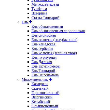
Мелкоцветковая
Тунберга
Шверина
Сосна Топиарий
Ель
Ель обыкновенная
Ель обыкновенная европейская
Ель сибирская
Ель колючая (голубая хвоя)
Ель канадская
Ель сербская
Ель колючая (зеленая хвоя)
Ель пурпурная
Ель Датская
Ель Крупномеры
Ель Топиарий
Ель Энгельмана
Можжевельник
Казацкий
Скальный
Горизонтальный
Виргинский
Китайский
Обыкновенный