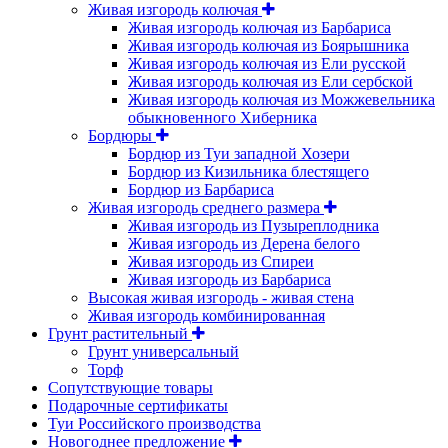
Живая изгородь колючая
Живая изгородь колючая из Барбариса
Живая изгородь колючая из Боярышника
Живая изгородь колючая из Ели русской
Живая изгородь колючая из Ели сербской
Живая изгородь колючая из Можжевельника
обыкновенного Хиберника
Бордюры
Бордюр из Туи западной Хозери
Бордюр из Кизильника блестящего
Бордюр из Барбариса
Живая изгородь среднего размера
Живая изгородь из Пузыреплодника
Живая изгородь из Дерена белого
Живая изгородь из Спиреи
Живая изгородь из Барбариса
Высокая живая изгородь - живая стена
Живая изгородь комбинированная
Грунт растительный
Грунт универсальный
Торф
Сопутствующие товары
Подарочные сертификаты
Туи Российского производства
Новогоднее предложение