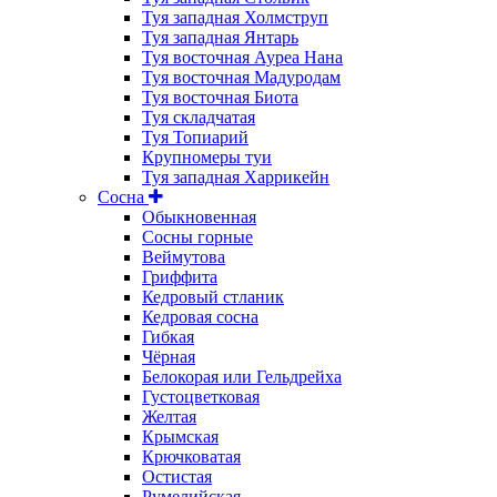
Туя западная Холмструп
Туя западная Янтарь
Туя восточная Ауреа Нана
Туя восточная Мадуродам
Туя восточная Биота
Туя складчатая
Туя Топиарий
Крупномеры туи
Туя западная Харрикейн
Сосна
Обыкновенная
Сосны горные
Веймутова
Гриффита
Кедровый стланик
Кедровая сосна
Гибкая
Чёрная
Белокорая или Гельдрейха
Густоцветковая
Желтая
Крымская
Крючковатая
Остистая
Румелийская