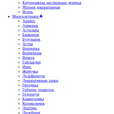
Крупномеры лиственные деревья
Яблоня декоративная
Ясень
Многолетники
Арабис
Армерия
Астильбa
Барвинок
Бузульник
Астра
Вероника
Вербейник
Вереск
Гайлардия
Ирис
Живучка
Дельфиниум
Декоративные злаки
Гвоздика
Гейхера, тиарелла
Гелениум
Камнеломка
Колокольчик
Лиатрис
Лилейник