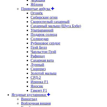
Черешня
Яблоня
Привитые арбузы
Огонёк
Сибирские огни
Скороспелый сахарный
Сахарный малыш (Шуга Бэби)
Ультраранний
Подарок солнца
Солнцедар
Рубиновое сердце
Грэй Белл
Чарльстон Грэй
Рафинад
Сахарная вата
Лунный
Сюрприз
Золотой малыш
СРД-2
Иринка F1
Яносик
Гамлет F1
Ягодные кустарники
Виноград
Войлочная вишня