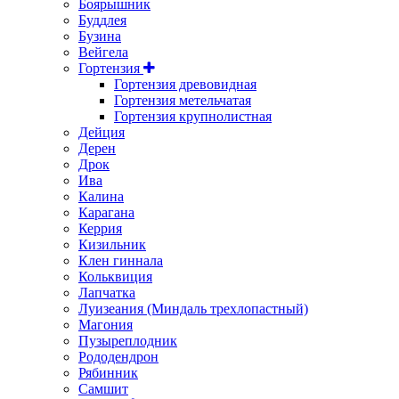
Боярышник
Буддлея
Бузина
Вейгела
Гортензия
Гортензия древовидная
Гортензия метельчатая
Гортензия крупнолистная
Дейция
Дерен
Дрок
Ива
Калина
Карагана
Керрия
Кизильник
Клен гиннала
Кольквиция
Лапчатка
Луизеания (Миндаль трехлопастный)
Магония
Пузыреплодник
Рододендрон
Рябинник
Самшит