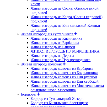
ключ!
Живая изгородь из Сосны обыкновенной
под ключ!
Живая изгородь из Кедра (Сосны кедровой)
под ключ!
Живая изгородь из Ели канадской Коники
под ключ!
Живая изгородь из кустарников
Живая изгородь из Кизильника
Живая изгородь из Барбариса
Живая изгородь из Спиреи
ЖИВАЯ ИЗГОРОДЬ ИЗ БОЯРЫШНИКА
Живая изгородь из Дерена
Живая изгородь из Пузыреплодника
Живая изгородь колючая
Живая изгородь колючая из Барбариса
Живая изгородь колючая из Боярышника
Живая изгородь колючая из Ели русской
Живая изгородь колючая из Ели сербской
Живая изгородь колючая из Можжевельника
обыкновенного Хиберника
Бордюры
Бордюр из Туи западной Хозери
Бордюр из Кизильника блестящего