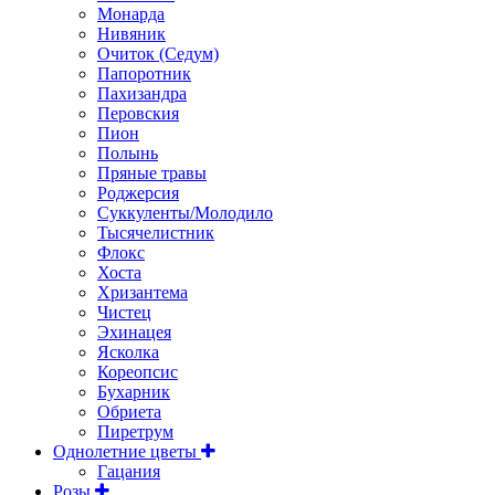
Монарда
Нивяник
Очиток (Седум)
Папоротник
Пахизандра
Перовския
Пион
Полынь
Пряные травы
Роджерсия
Суккуленты/Молодило
Тысячелистник
Флокс
Хоста
Хризантема
Чистец
Эхинацея
Ясколка
Кореопсис
Бухарник
Обриета
Пиретрум
Однолетние цветы
Гацания
Розы