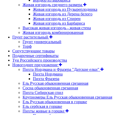
Бордюр из Барбариса
Живая изгородь среднего размера
Живая изгородь из Пузыреплодника
Живая изгородь из Дерена белого
Живая изгородь из Спиреи
Живая изгородь из Барбариса
Высокая живая изгородь - живая стена
Живая изгородь комбинированная
Грунт растительный
Грунт универсальный
Торф
Сопутствующие товары
Подарочные сертификаты
Туи Российского производства
Новогоднее предложение
Пихта Нордмана и Фразера "Датские елки"
Пихта Нордмана
Пихта Фразера
Ель Русская обыкновенная срезанная
Сосна обыкновенная срезанная
Пихта Сибирская спил
Крупномеры Ель Русская обыкновенная срезанная
Ель Русская обыкновенная в горшке
Ель сербская в горшке
Пихты живые в горшке