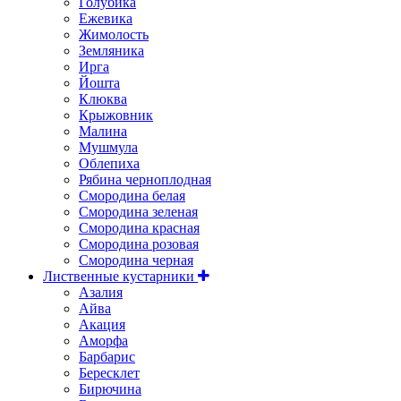
Голубика
Ежевика
Жимолость
Земляника
Ирга
Йошта
Клюква
Крыжовник
Малина
Мушмула
Облепиха
Рябина черноплодная
Смородина белая
Смородина зеленая
Смородина красная
Смородина розовая
Смородина черная
Лиственные кустарники
Азалия
Айва
Акация
Аморфа
Барбарис
Бересклет
Бирючина