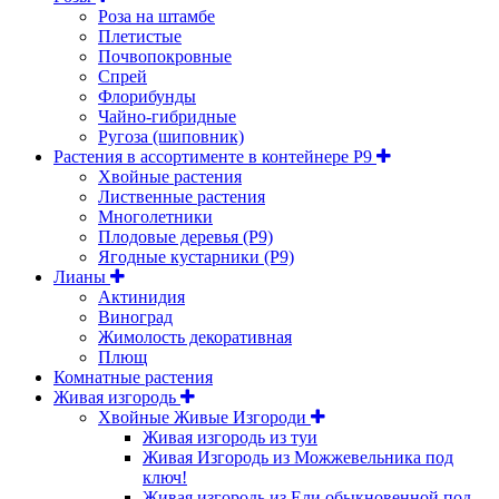
Роза на штамбе
Плетистые
Почвопокровные
Спрей
Флорибунды
Чайно-гибридные
Ругоза (шиповник)
Растения в ассортименте в контейнере P9
Хвойные растения
Лиственные растения
Многолетники
Плодовые деревья (Р9)
Ягодные кустарники (Р9)
Лианы
Актинидия
Виноград
Жимолость декоративная
Плющ
Комнатные растения
Живая изгородь
Хвойные Живые Изгороди
Живая изгородь из туи
Живая Изгородь из Можжевельника под
ключ!
Живая изгородь из Ели обыкновенной под