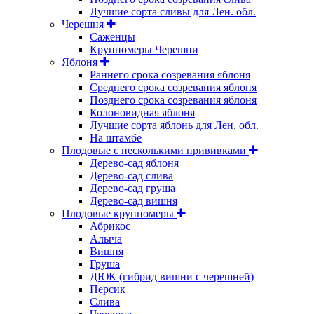
Лучшие сорта сливы для Лен. обл.
Черешня
Саженцы
Крупномеры Черешни
Яблоня
Раннего срока созревания яблоня
Среднего срока созревания яблоня
Позднего срока созревания яблоня
Колоновидная яблоня
Лучшие сорта яблонь для Лен. обл.
На штамбе
Плодовые с несколькими прививками
Дерево-сад яблоня
Дерево-сад слива
Дерево-сад груша
Дерево-сад вишня
Плодовые крупномеры
Абрикос
Алыча
Вишня
Груша
ДЮК (гибрид вишни с черешней)
Персик
Слива