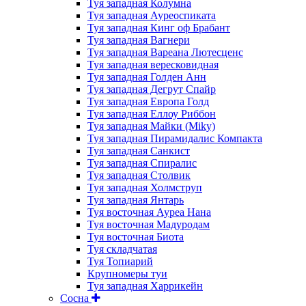
Туя западная Колумна
Туя западная Ауреоспиката
Туя западная Кинг оф Брабант
Туя западная Вагнери
Туя западная Вареана Лютесценс
Туя западная вересковидная
Туя западная Голден Анн
Туя западная Дегрут Спайр
Туя западная Европа Голд
Туя западная Еллоу Риббон
Туя западная Майки (Miky)
Туя западная Пирамидалис Компакта
Туя западная Санкист
Туя западная Спиралис
Туя западная Столвик
Туя западная Холмструп
Туя западная Янтарь
Туя восточная Ауреа Нана
Туя восточная Мадуродам
Туя восточная Биота
Туя складчатая
Туя Топиарий
Крупномеры туи
Туя западная Харрикейн
Сосна