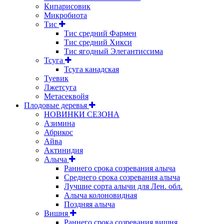
Кипарисовик
Микробиота
Тис
Тис средний Фармен
Тис средний Хикси
Тис ягодный Элегантиссима
Тсуга
Тсуга канадская
Туевик
Лжетсуга
Метасеквойя
Плодовые деревья
НОВИНКИ СЕЗОНА
Азимина
Абрикос
Айва
Актинидия
Алыча
Раннего срока созревания алыча
Среднего срока созревания алыча
Лучшие сорта алычи для Лен. обл.
Алыча колоновидная
Поздняя алыча
Вишня
Раннего срока созревания вишня