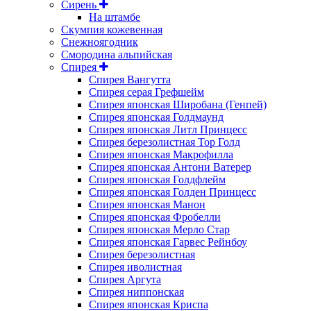
Сирень
На штамбе
Скумпия кожевенная
Снежноягодник
Смородина альпийская
Спирея
Спирея Вангутта
Спирея серая Грефшейм
Спирея японская Широбана (Генпей)
Спирея японская Голдмаунд
Спирея японская Литл Принцесс
Спирея березолистная Тор Голд
Спирея японская Макрофилла
Спирея японская Антони Ватерер
Спирея японская Голдфлейм
Спирея японская Голден Принцесс
Спирея японская Манон
Спирея японская Фробелли
Спирея японская Мерло Стар
Спирея японская Гарвес Рейнбоу
Спирея березолистная
Спирея иволистная
Спирея Аргута
Спирея ниппонская
Спирея японская Криспа