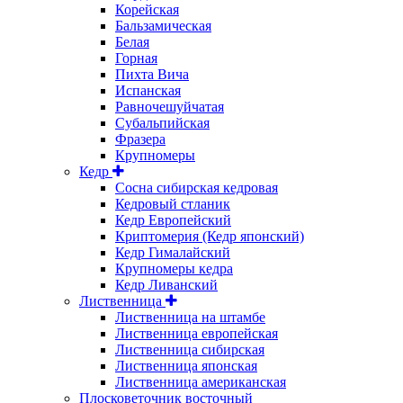
Корейская
Бальзамическая
Белая
Горная
Пихта Вича
Испанская
Равночешуйчатая
Субальпийская
Фразера
Крупномеры
Кедр
Сосна сибирская кедровая
Кедровый стланик
Кедр Европейский
Криптомерия (Кедр японский)
Кедр Гималайский
Крупномеры кедра
Кедр Ливанский
Лиственница
Лиственница на штамбе
Лиственница европейская
Лиственница сибирская
Лиственница японская
Лиственница американская
Плосковеточник восточный