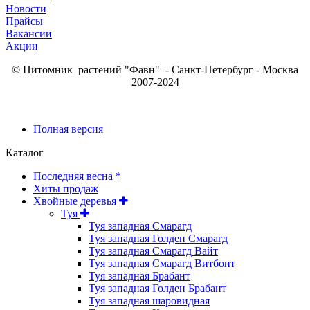
Новости
Прайсы
Вакансии
Акции
© Питомник растений "Фавн" - Санкт-Петербург - Москва
2007-2024
Полная версия
Каталог
Последняя весна *
Хиты продаж
Хвойные деревья
Туя
Туя западная Смарагд
Туя западная Голден Смарагд
Туя западная Смарагд Вайт
Туя западная Смарагд Витбонт
Туя западная Брабант
Туя западная Голден Брабант
Туя западная шаровидная