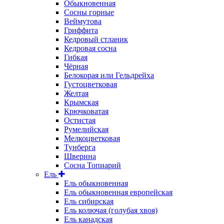
Обыкновенная
Сосны горные
Веймутова
Гриффита
Кедровый стланик
Кедровая сосна
Гибкая
Чёрная
Белокорая или Гельдрейха
Густоцветковая
Желтая
Крымская
Крючковатая
Остистая
Румелийская
Мелкоцветковая
Тунберга
Шверина
Сосна Топиарий
Ель
Ель обыкновенная
Ель обыкновенная европейская
Ель сибирская
Ель колючая (голубая хвоя)
Ель канадская