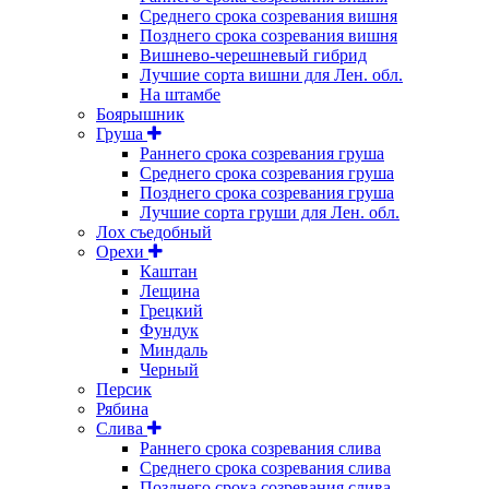
Среднего срока созревания вишня
Позднего срока созревания вишня
Вишнево-черешневый гибрид
Лучшие сорта вишни для Лен. обл.
На штамбе
Боярышник
Груша
Раннего срока созревания груша
Среднего срока созревания груша
Позднего срока созревания груша
Лучшие сорта груши для Лен. обл.
Лох съедобный
Орехи
Каштан
Лещина
Грецкий
Фундук
Миндаль
Черный
Персик
Рябина
Слива
Раннего срока созревания слива
Среднего срока созревания слива
Позднего срока созревания слива