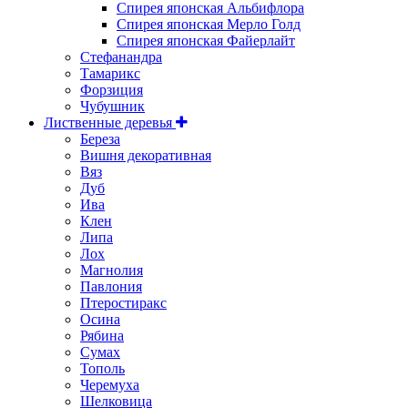
Спирея японская Альбифлора
Спирея японская Мерло Голд
Спирея японская Файерлайт
Стефанандра
Тамарикс
Форзиция
Чубушник
Лиственные деревья
Береза
Вишня декоративная
Вяз
Дуб
Ива
Клен
Липа
Лох
Магнолия
Павлония
Птеростиракс
Осина
Рябина
Сумах
Тополь
Черемуха
Шелковица