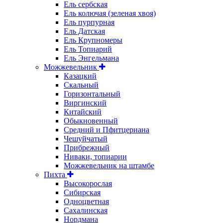
Ель сербская
Ель колючая (зеленая хвоя)
Ель пурпурная
Ель Датская
Ель Крупномеры
Ель Топиарий
Ель Энгельмана
Можжевельник
Казацкий
Скальный
Горизонтальный
Виргинский
Китайский
Обыкновенный
Средний и Пфитцериана
Чешуйчатый
Прибрежный
Ниваки, топиарии
Можжевельник на штамбе
Пихта
Высокорослая
Сибирская
Одноцветная
Сахалинская
Нордмана