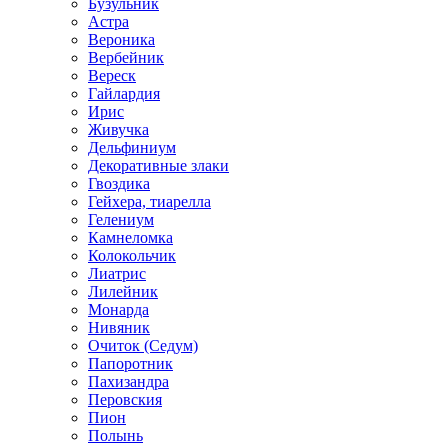
Бузульник
Астра
Вероника
Вербейник
Вереск
Гайлардия
Ирис
Живучка
Дельфиниум
Декоративные злаки
Гвоздика
Гейхера, тиарелла
Гелениум
Камнеломка
Колокольчик
Лиатрис
Лилейник
Монарда
Нивяник
Очиток (Седум)
Папоротник
Пахизандра
Перовския
Пион
Полынь