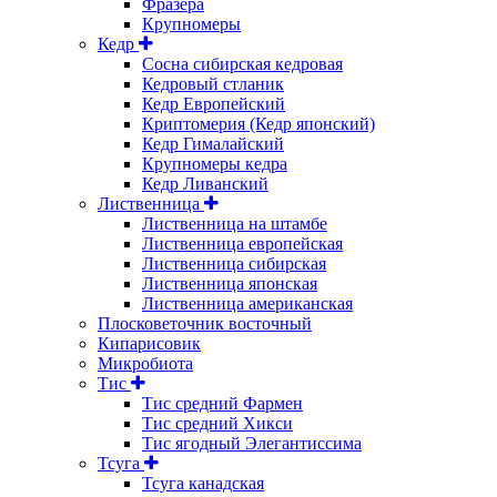
Фразера
Крупномеры
Кедр
Сосна сибирская кедровая
Кедровый стланик
Кедр Европейский
Криптомерия (Кедр японский)
Кедр Гималайский
Крупномеры кедра
Кедр Ливанский
Лиственница
Лиственница на штамбе
Лиственница европейская
Лиственница сибирская
Лиственница японская
Лиственница американская
Плосковеточник восточный
Кипарисовик
Микробиота
Тис
Тис средний Фармен
Тис средний Хикси
Тис ягодный Элегантиссима
Тсуга
Тсуга канадская