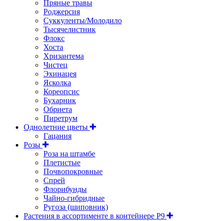
Пряные травы
Роджерсия
Суккуленты/Молодило
Тысячелистник
Флокс
Хоста
Хризантема
Чистец
Эхинацея
Ясколка
Кореопсис
Бухарник
Обриета
Пиретрум
Однолетние цветы
Гацания
Розы
Роза на штамбе
Плетистые
Почвопокровные
Спрей
Флорибунды
Чайно-гибридные
Ругоза (шиповник)
Растения в ассортименте в контейнере P9