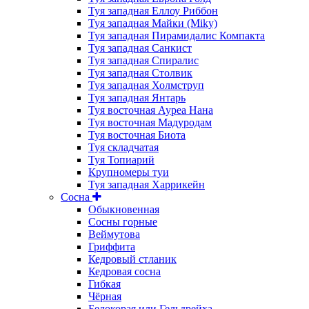
Туя западная Еллоу Риббон
Туя западная Майки (Miky)
Туя западная Пирамидалис Компакта
Туя западная Санкист
Туя западная Спиралис
Туя западная Столвик
Туя западная Холмструп
Туя западная Янтарь
Туя восточная Ауреа Нана
Туя восточная Мадуродам
Туя восточная Биота
Туя складчатая
Туя Топиарий
Крупномеры туи
Туя западная Харрикейн
Сосна
Обыкновенная
Сосны горные
Веймутова
Гриффита
Кедровый стланик
Кедровая сосна
Гибкая
Чёрная
Белокорая или Гельдрейха