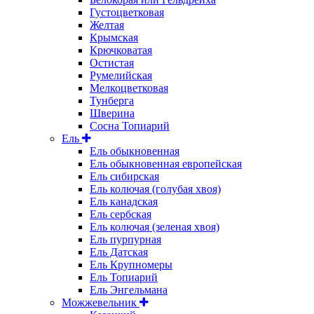
Густоцветковая
Желтая
Крымская
Крючковатая
Остистая
Румелийская
Мелкоцветковая
Тунберга
Шверина
Сосна Топиарий
Ель
Ель обыкновенная
Ель обыкновенная европейская
Ель сибирская
Ель колючая (голубая хвоя)
Ель канадская
Ель сербская
Ель колючая (зеленая хвоя)
Ель пурпурная
Ель Датская
Ель Крупномеры
Ель Топиарий
Ель Энгельмана
Можжевельник