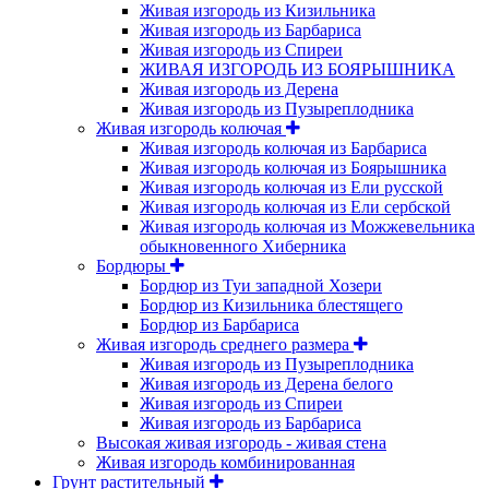
Живая изгородь из Кизильника
Живая изгородь из Барбариса
Живая изгородь из Спиреи
ЖИВАЯ ИЗГОРОДЬ ИЗ БОЯРЫШНИКА
Живая изгородь из Дерена
Живая изгородь из Пузыреплодника
Живая изгородь колючая
Живая изгородь колючая из Барбариса
Живая изгородь колючая из Боярышника
Живая изгородь колючая из Ели русской
Живая изгородь колючая из Ели сербской
Живая изгородь колючая из Можжевельника
обыкновенного Хиберника
Бордюры
Бордюр из Туи западной Хозери
Бордюр из Кизильника блестящего
Бордюр из Барбариса
Живая изгородь среднего размера
Живая изгородь из Пузыреплодника
Живая изгородь из Дерена белого
Живая изгородь из Спиреи
Живая изгородь из Барбариса
Высокая живая изгородь - живая стена
Живая изгородь комбинированная
Грунт растительный