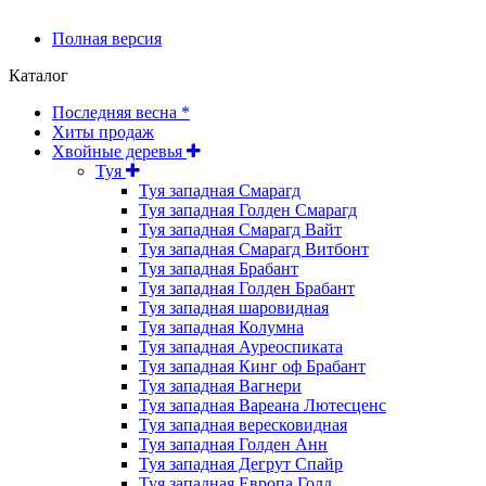
Полная версия
Каталог
Последняя весна *
Хиты продаж
Хвойные деревья
Туя
Туя западная Смарагд
Туя западная Голден Смарагд
Туя западная Смарагд Вайт
Туя западная Смарагд Витбонт
Туя западная Брабант
Туя западная Голден Брабант
Туя западная шаровидная
Туя западная Колумна
Туя западная Ауреоспиката
Туя западная Кинг оф Брабант
Туя западная Вагнери
Туя западная Вареана Лютесценс
Туя западная вересковидная
Туя западная Голден Анн
Туя западная Дегрут Спайр
Туя западная Европа Голд