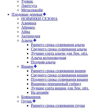
Туевик
Лжетсуга
Метасеквойя
Плодовые деревья
НОВИНКИ СЕЗОНА
Азимина
Абрикос
Айва
Актинидия
Алыча
Раннего срока созревания алыча
Среднего срока созревания алыча
Лучшие сорта алычи для Лен. обл.
Алыча колоновидная
Поздняя алыча
Вишня
Раннего срока созревания вишня
Среднего срока созревания вишня
Позднего срока созревания вишня
Вишнево-черешневый гибрид
Лучшие сорта вишни для Лен. обл.
На штамбе
Боярышник
Груша
Раннего срока созревания груша