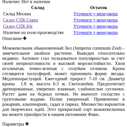
Наличие:
Нет в наличии
Склад
Остаток
Склад Москва
Уточните у менеджера
Склад СПБ Север
Уточните у менеджера
Склад СПБ Юг
Уточните у менеджера
Наличие на поле-производстве
Уточните у менеджера
Описание
Можжевельник обыкновенный Зил (Juniperus communis Zeal) –
замечательное хвойное растение. Выведен относительно
недавно. Активно стал пользоваться популярностью за счет
своей неприхотливости и высокой морозостойкости. Хвоя
игольчатая, темно-зеленая с голубым отливом. Крона
стелящееся полусферой, может принимать форму звезды.
Медленнорастущий. Ежегодный прирост 7-10 см. Диаметр
кроны 1.8 м, высота 0.3 м. Светолюбив. Предпочитает
дренированные, умеренно влажные, слабокислые суглинки.
Растет даже на бедных почвах. Не выносит соседство с
грунтовыми водами. Полив умеренный. Применение в
рокариях, альпинариях, садах и парках. Множество вариантов
для творческих идей. Этот прекрасный сорт можжевельника
вы можете приобрести в нашем питомнике Фавн.
Параметры