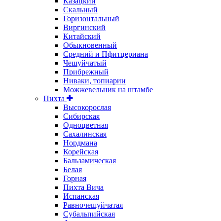
Казацкий
Скальный
Горизонтальный
Виргинский
Китайский
Обыкновенный
Средний и Пфитцериана
Чешуйчатый
Прибрежный
Ниваки, топиарии
Можжевельник на штамбе
Пихта
Высокорослая
Сибирская
Одноцветная
Сахалинская
Нордмана
Корейская
Бальзамическая
Белая
Горная
Пихта Вича
Испанская
Равночешуйчатая
Субальпийская