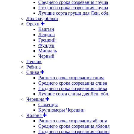
Среднего срока созревания груша
Позднего срока созревания груша
Лучшие сорта груши для Лен. обл.
Лох съедобный
Орехи
Каштан
Лещина
Грецкий
Фундук
Миндаль
Черный
Персик
Рябина
Слива
Раннего срока созревания слива
Среднего срока созревания слива
Позднего срока созревания слива
Лучшие сорта сливы для Лен. обл.
Черешня
Саженцы
Крупномеры Черешни
Яблоня
Раннего срока созревания яблоня
Среднего срока созревания яблоня
Позднего срока созревания яблоня