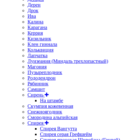
Дерен
Дрок
Ива
Калина
Карагана
Керрия
Кизильник
Клен гиннала
Кольквиция
Лапчатка
Луизеания (Миндаль трехлопастный)
Магония
Пузыреплодник
Рододендрон
Рябинник
Самшит
Сирень
На штамбе
Скумпия кожевенная
Снежноягодник
Смородина альпийская
Спирея
Спирея Вангутта
Спирея серая Грефшейм
Спирея японская Широбана (Генпей)