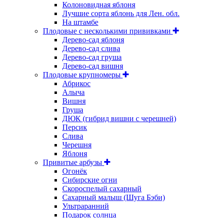
Колоновидная яблоня
Лучшие сорта яблонь для Лен. обл.
На штамбе
Плодовые с несколькими прививками
Дерево-сад яблоня
Дерево-сад слива
Дерево-сад груша
Дерево-сад вишня
Плодовые крупномеры
Абрикос
Алыча
Вишня
Груша
ДЮК (гибрид вишни с черешней)
Персик
Слива
Черешня
Яблоня
Привитые арбузы
Огонёк
Сибирские огни
Скороспелый сахарный
Сахарный малыш (Шуга Бэби)
Ультраранний
Подарок солнца