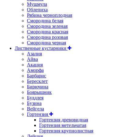
Мушмула
Облепиха
Рябина черноплодная
Смородина белая
Смородина зеленая
Смородина красная
Смородина розовая
Смородина черная
Лиственные кустарники
Азалия
Айва
Акация
Аморфа
Барбарис
Бересклет
Бирючина
Боярышник
Буддлея
Бузина
Вейгела
Гортензия
Гортензия древовидная
Гортензия метельчатая
Гортензия крупнолистная
Дейция