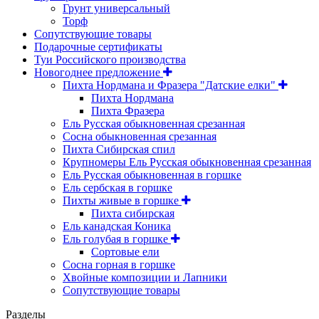
Грунт универсальный
Торф
Сопутствующие товары
Подарочные сертификаты
Туи Российского производства
Новогоднее предложение
Пихта Нордмана и Фразера "Датские елки"
Пихта Нордмана
Пихта Фразера
Ель Русская обыкновенная срезанная
Сосна обыкновенная срезанная
Пихта Сибирская спил
Крупномеры Ель Русская обыкновенная срезанная
Ель Русская обыкновенная в горшке
Ель сербская в горшке
Пихты живые в горшке
Пихта сибирская
Ель канадская Коника
Ель голубая в горшке
Сортовые ели
Сосна горная в горшке
Хвойные композиции и Лапники
Сопутствующие товары
Разделы