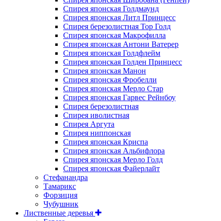
Спирея японская Голдмаунд
Спирея японская Литл Принцесс
Спирея березолистная Тор Голд
Спирея японская Макрофилла
Спирея японская Антони Ватерер
Спирея японская Голдфлейм
Спирея японская Голден Принцесс
Спирея японская Манон
Спирея японская Фробелли
Спирея японская Мерло Стар
Спирея японская Гарвес Рейнбоу
Спирея березолистная
Спирея иволистная
Спирея Аргута
Спирея ниппонская
Спирея японская Криспа
Спирея японская Альбифлора
Спирея японская Мерло Голд
Спирея японская Файерлайт
Стефанандра
Тамарикс
Форзиция
Чубушник
Лиственные деревья