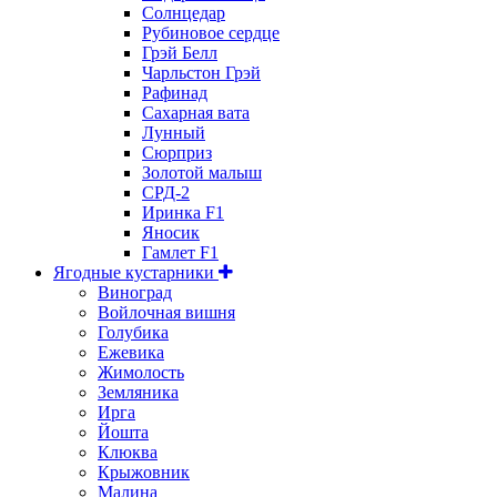
Солнцедар
Рубиновое сердце
Грэй Белл
Чарльстон Грэй
Рафинад
Сахарная вата
Лунный
Сюрприз
Золотой малыш
СРД-2
Иринка F1
Яносик
Гамлет F1
Ягодные кустарники
Виноград
Войлочная вишня
Голубика
Ежевика
Жимолость
Земляника
Ирга
Йошта
Клюква
Крыжовник
Малина