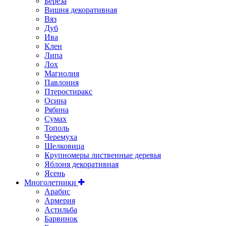
Береза
Вишня декоративная
Вяз
Дуб
Ива
Клен
Липа
Лох
Магнолия
Павлония
Птеростиракс
Осина
Рябина
Сумах
Тополь
Черемуха
Шелковица
Крупномеры лиственные деревья
Яблоня декоративная
Ясень
Многолетники
Арабис
Армерия
Астильбa
Барвинок