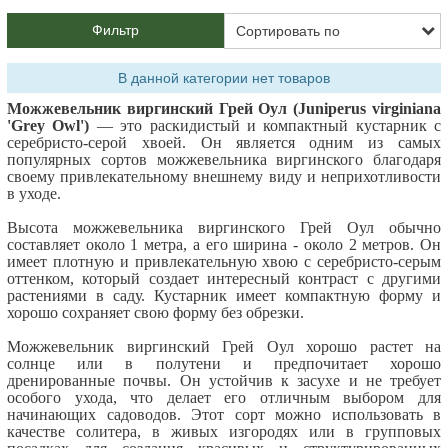
Фильтр
В данной категории нет товаров
Можжевельник виргинский Грей Оул (Juniperus virginiana
'Grey Owl')
— это раскидистый и компактный кустарник с
серебристо-серой хвоей. Он является одним из самых
популярных сортов можжевельника виргинского благодаря
своему привлекательному внешнему виду и неприхотливости
в уходе.
Высота можжевельника виргинского Грей Оул обычно
составляет около 1 метра, а его ширина - около 2 метров. Он
имеет плотную и привлекательную хвою с серебристо-серым
оттенком, который создает интересный контраст с другими
растениями в саду. Кустарник имеет компактную форму и
хорошо сохраняет свою форму без обрезки.
Можжевельник виргинский Грей Оул хорошо растет на
солнце или в полутени и предпочитает хорошо
дренированные почвы. Он устойчив к засухе и не требует
особого ухода, что делает его отличным выбором для
начинающих садоводов. Этот сорт можно использовать в
качестве солитера, в живых изгородях или в групповых