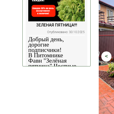
ЗЕЛЕНАЯ ПЯТНИЦА!!!
Опубликовано: 30.10.2025
Добрый день,
дорогие
подписчики!
В Питомнике
<
Фавн
"Зелёная
пятница".
Честные
скидки!
— 30%
на
весь ассортимент в
наличии на наших
площадках!
Сроки проведения
акции: с
29.10 2025 -
04.11.2025
!!! Цены