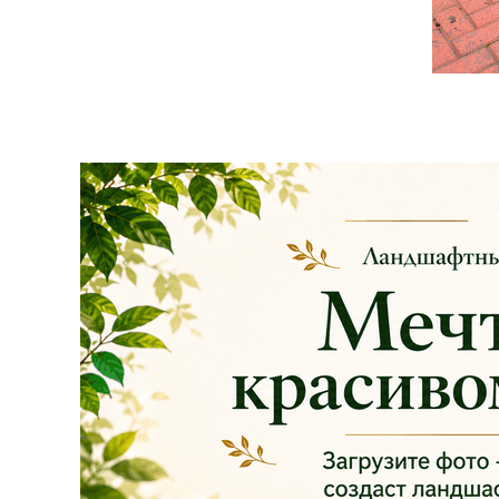
на сайте и на
площадке указаны
БЕЗ учёта скидки
!!!
Успейте приобрести
качественные
растения и украсить
свой сад! Всех ждём
в нашем питомнике!
ЧИТАТЬ ДАЛЕЕ
АКЦИЯ ТУИ БРАБАНТ