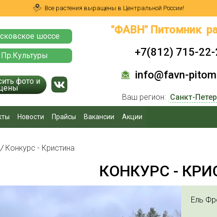
Все растения выращены в Центральной России!
"ФАВН" Питомник ра
сковское шоссе
+7(812) 715-22-
 Пр.Культуры
info@favn-pitomn
сить фото и
цены
Ваш регион:
кты
Новости
Прайсы
Вакансии
Акции
я
/
Конкурс - Кристина
КОНКУРС - КР
Ель Фро