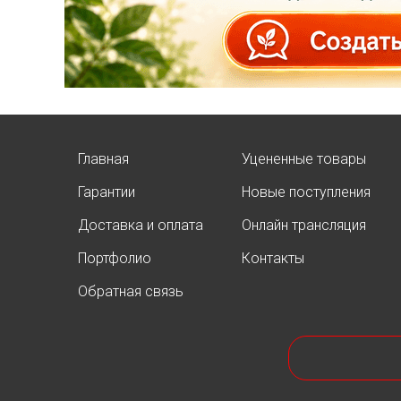
Опубликовано: 07.08.2025
Добрый день, дорогие
подписчики!
У нас началась
СУПЕР
АКЦИЯ!
Скидка 20%
на
все
туи западные
Брабант
в наличии на
Главная
Уцененные товары
нашей площадке!
Гарантии
Новые поступления
Доставка и оплата
Онлайн трансляция
Портфолио
Контакты
Обратная связь